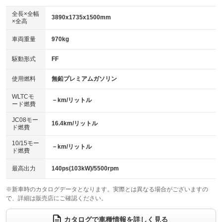
ダウンヒルアシストコントロール
アルミホイール：アルミホイール
：装備なし
：装備あり
全長×全幅
3890x1735x1500mm
×全高
パワーウィンドウ
盗難防止システム
革シート
ハーフレザーシート
：装備あり
：装備あり
：装備なし
：装備なし
車両重量
970kg
アイドリングストップ
ドライブレコーダー
キーレス
LEDヘッドランプ
：装備なし
：装備なし
：装備あり
：装備あり
USB入力端子
Bluetooth接続
駆動形式
FF
HID(キセノンライト)
ポータブルナビ
：装備なし
：装備なし
：装備なし
：装備なし
100V電源
クリーンディーゼル
バックカメラ
ETC
使用燃料
無鉛プレミアムガソリン
：装備なし
：装備なし
：装備なし
：装備あり
センターデフロック
エアロ
スマートキー
：装備なし
WLTCモ
：装備なし
：装備あり
－km/リットル
ード燃費
レンタカーアップ
展示・試乗車
ローダウン
ランフラットタイヤ
：装備なし
：装備なし
：装備なし
：装備なし
JC08モー
16.4km/リットル
ド燃費
電動格納ミラー
パワーシート
3列シート
：装備あり
：装備なし
：装備なし
10/15モー
装備略号／用語解説
－km/リットル
ベンチシート
フルフラットシート
ド燃費
：装備なし
：装備なし
チップアップシート
オットマン
：装備なし
：装備なし
最高出力
140ps(103kW)/5500rpm
電動格納サードシート
シートヒーター
：装備なし
：装備あり
※新車時のカタログデータとなります。実際とは異なる場合がございますの
で、詳細は販売店にご確認ください。
ウォークスルー
後席モニター
：装備なし
：装備なし
電動リアゲート
フロントカメラ
カタログで車種情報を詳しく見る
：装備なし
：装備なし