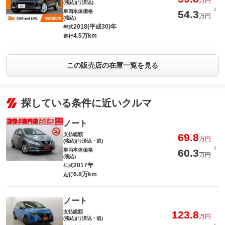
万円
(税込)(リ済込)
車両本体価格
54.3
万円
(税込)
2018(平成30)年
年式
4.5万km
走行
この販売店の在庫一覧を見る
探している条件に近いクルマ
ノート
支払総額
69.8
万円
(税込)(リ済込・追)
車両本体価格
60.3
万円
(税込)
2017年
年式
6.8万km
走行
ノート
支払総額
123.8
万円
(税込)(リ済込・追)