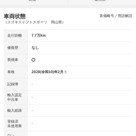
車両状態
装備略号／用語解説
（スズキスイフトスポーツ 岡山県）
走行距離
7.7万km
修復歴
なし
禁煙車
車検
2028(令和10)年2月
?
記録簿
-
輸入認定
-
中古車
輸入経路
-
登録済
-
未使用車
ワン