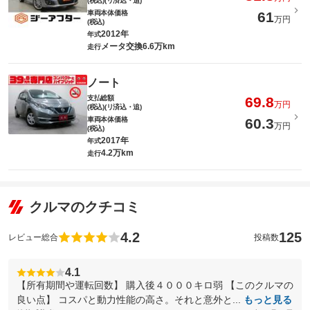
(税込)(リ済込・追)
車両本体価格
61
万円
(税込)
2012年
年式
メータ交換6.6万km
走行
ノート
支払総額
69.8
万円
(税込)(リ済込・追)
車両本体価格
60.3
万円
(税込)
2017年
年式
4.2万km
走行
クルマのクチコミ
4.2
125
レビュー総合
投稿数
4.1
【所有期間や運転回数】 購入後４０００キロ弱 【このクルマの
良い点】 コスパと動力性能の高さ。それと意外と...
もっと見る