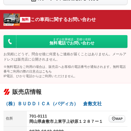
シートエアコン
全周囲カメラ
：装備なし
：装備なし
サイドカメラ
ルーフレール
この車両に関するお問い合わせ
：装備なし
無料
：装備なし
エアサスペンション
ヘッドライトウォッシャー
：装備なし
：装備なし
装備略号／用語解説
まずは在庫確認・見積り依頼
無料電話でお問い合わせ
お気軽にどうぞ。問合せ後に何度もご連絡が届くことはありません。メールア
ドレスは販売店に公開されません。
※無料電話をご利用の場合は、販売店へお客様の電話番号が通知されます。無料電話
番号ご利用の際の注意点は
こちら
IP電話、ひかり電話からはご利用いただけません。
販売店情報
（株）ＢＵＤＤＩＣＡ（バディカ） 倉敷支社
701-0111
住所
MAP
岡山県倉敷市上東字上砂原１２８７ー１