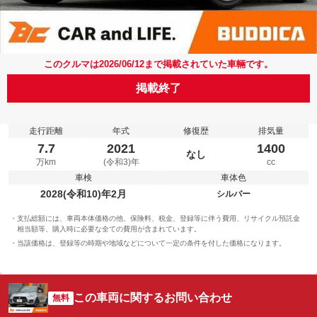
このクルマは2026/06/12まで掲載されていた車輛です。
掲載終了
走行距離
年式
修復歴
排気量
7.7
2021
1400
なし
万km
(令和3)年
cc
車検
車体色
2028(令和10)年2月
シルバー
支払総額には、車両本体価格の他、保険料、税金、登録等に伴う費用、リサイクル預託金
相当額等、購入時に必要な全ての費用が含まれています。
当該価格は、登録等の時期や地域などについて一定の条件を付した価格になります。
この車両に関するお問い合わせ
無料