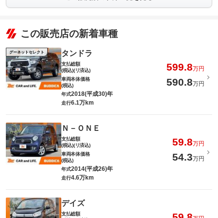
この販売店の新着車種
タンドラ
グーネットセレクト
支払総額
599.8
万円
(税込)(リ済込)
車両本体価格
590.8
万円
(税込)
2018(平成30)年
年式
6.1万km
走行
Ｎ－ＯＮＥ
支払総額
59.8
万円
(税込)(リ済込)
車両本体価格
54.3
万円
(税込)
2014(平成26)年
年式
4.6万km
走行
デイズ
支払総額
59.8