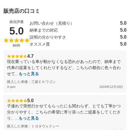
販売店の口コミ
総合評価
5.0
お問い合わせ（見積り）
（5点満点中）
5.0
5.0
納車までの対応
5.0
説明の分かりやすさ
5.0
オススメ度
84件
4.7
現在乗っている車が動かなくなる恐れがあったので、納車まで
代車の提案をしてくれたりするなど、こちらの都合に色々合わ
せて...
もっと見る
購入した車種：三菱ＥＫワゴン
X-pon
2024年12月19日
5.0
子連れで突然行かせてもらったにも関わらず、とても丁寧かつ
分かりやすく、こちらの希望に寄り添ったご提案をしてくださ
り、...
もっと見る
購入した車種：トヨタヴォクシー