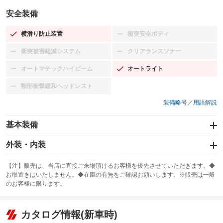
安全装備
横滑り防止装置
衝突安全ボディ
：装備あり
：装備なし
衝突被害軽減システム
クリアランスソナー
：装備なし
：装備なし
オートマチックハイビーム
オートライト
：装備なし
：装備あり
頸部衝撃緩和ヘッドレスト
：装備なし
装備略号／用語解説
基本装備
エアバッグ：運転席/助手席
外装・内装
：装備あり
スライドドア
カーナビ：SDナビ
：装備なし
：装備あり
【注】販売は、当店に直接ご来場頂けるお客様を優先させていただきます。◆
お取置きはいたしません。◆在庫の有無をご確認お願いします。※販売は一般
サンルーフ
ABS
TV
：装備なし
：装備あり
：装備なし
のお客様に限ります。
エアコン
Wエアコン
オーディオ
：装備あり
：装備なし
：装備なし
リフトアップ
パワーステアリング
カタログ情報(新車時)
ビジュアル：-／DVD再生
：装備なし
：装備あり
：装備あり