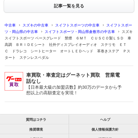
記事一覧を見る
中古車
スズキの中古車
スイフトスポーツの中古車
スイフトスポー
ツ・岡山県の中古車
スイフトスポーツ・岡山県倉敷市の中古車
スズキ
スイフトスポーツ ベースグレード 禁煙 ６ＭＴ ＣＵＳＣＯ製ＬＳＤ 車
高調 ＢＲＩＤＥシート 社外ディスプレイオーディオ ステリモ ＥＴ
Ｃ ドラレコ シートヒーター オートＬＥＤヘッド 革巻きステア Ｐス
タート ステンレスペダル
車買取・車査定はグーネット買取 営業電
話なし
【日本最大級の加盟店数】約30万のデータから予
想以上の高額査定を実現！
質問はコチラ
ヘルプ
推奨環境
個人情報保護方針