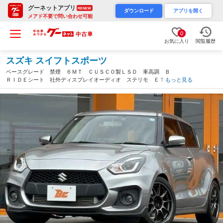
グーネットアプリ
RENEW
ダウンロード
アプリを開く
メアド不要で問い合わせ可能
0
お気に入り
閲覧履歴
スズキ スイフトスポーツ
ベースグレード 禁煙 ６ＭＴ ＣＵＳＣＯ製ＬＳＤ 車高調 Ｂ
ＲＩＤＥシート 社外ディスプレイオーディオ ステリモ ＥＴ
もっと見る
Ｃ ドラレコ シートヒーター オートＬＥＤヘッド 革巻きステ
ア Ｐスタート ステンレスペダル（岡山県）