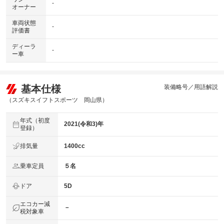
-
オーナー
車両状態
-
評価書
ディーラ
-
ー車
基本仕様
装備略号／用語解説
（スズキスイフトスポーツ 岡山県）
年式（初度
2021(令和3)年
登録）
排気量
1400cc
乗車定員
５名
ドア
5D
エコカー減
－
税対象車