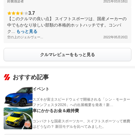
鈴菌感染者
2021年03月18日
3.7
【このクルマの良い点】 スイフトスポーツは、国産メーカーの
中でもかなり珍しい部類の本格的ホットハッチです。コンパ
ク...
もっと見る
空の上のジェルヴェー...
2022年05月20日
クルマレビューをもっと見る
おすすめ記事
イベント
スズキが富士スピードウェイで開催される「シン・モーター
ファンフェスタ2026」への出展概要を発表！新…
車にかかるお金＆維持費
コンパクトな国産スポーツカー、スイフトスポーツって燃費
はどうなの？ 新旧モデルを比べてみました。