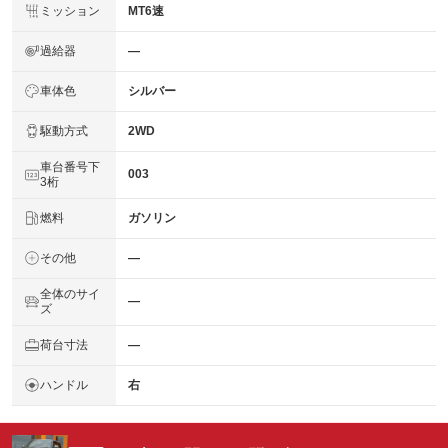
ミッション
MT6速
過給器
―
車体色
シルバー
駆動方式
2WD
車台番号下
003
3桁
燃料
ガソリン
その他
―
全体のサイ
―
ズ
荷台寸法
―
ハンドル
右