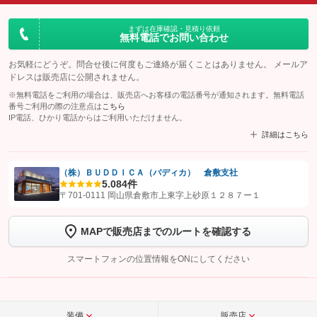
まずは在庫確認・見積り依頼
無料電話でお問い合わせ
お気軽にどうぞ。問合せ後に何度もご連絡が届くことはありません。 メールア
ドレスは販売店に公開されません。
※無料電話をご利用の場合は、販売店へお客様の電話番号が通知されます。無料電話
番号ご利用の際の注意点は
こちら
IP電話、ひかり電話からはご利用いただけません。
詳細はこちら
（株）ＢＵＤＤＩＣＡ（バディカ） 倉敷支社
5.0
84件
【STEP1】
認証画面でグーネットを友だち追加してから「許可する」ボタンを押
〒701-0111 岡山県倉敷市上東字上砂原１２８７ー１
します
MAPで販売店までのルートを確認する
【STEP2】
トーク画面で
ボタンをタップして問い合わせを
完了してください。
スマートフォンの位置情報をONにしてください
こちら
装備
販売店