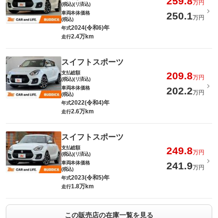
259.8
万円
(税込)(リ済込)
車両本体価格
250.1
万円
(税込)
2024(令和6)年
年式
2.4万km
走行
スイフトスポーツ
支払総額
209.8
万円
(税込)(リ済込)
車両本体価格
202.2
万円
(税込)
2022(令和4)年
年式
2.6万km
走行
スイフトスポーツ
支払総額
249.8
万円
(税込)(リ済込)
車両本体価格
241.9
万円
(税込)
2023(令和5)年
年式
1.8万km
走行
この販売店の在庫一覧を見る