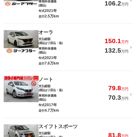
車両本体価格
106.2
万円
(税込)
2021年
年式
2.5万km
走行
オーラ
支払総額
150.1
万円
(税込)(リ済込・追)
車両本体価格
132.5
万円
(税込)
2021年
年式
7.6万km
走行
ノート
支払総額
79.8
万円
(税込)(リ済込・追)
車両本体価格
70.3
万円
(税込)
2017年
年式
4.7万km
走行
スイフトスポーツ
支払総額
81.8
万円