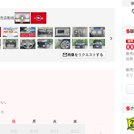
売店動画
無料
00
販売
画像をリクエストする
住所
販売
エリ
さい。
約
日
月
火
水
8/9
8/10
8/11
8/12