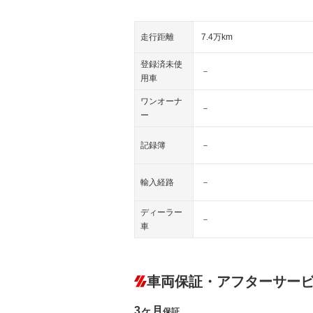
走行距離
7.4万km
登録済未使
－
用車
ワンオーナ
－
ー
記録簿
－
輸入経路
－
ディーラー
－
車
車両保証・アフターサー
3ヶ月
保証