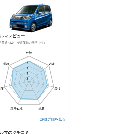
ルマレビュー
「普通=3.0」が評価軸の基準です）
外装
外装
5
5
4
4
価格
価格
内装
内装
3
3
2
2
1
1
装備
装備
走行
走行
乗り心地
乗り心地
燃費
燃費
評価詳細を見る
ルマのクチコミ