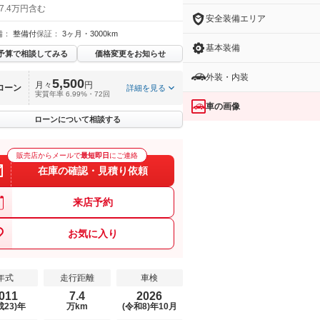
7.4万円含む
安全装備エリア
備：
整備付
保証：
3ヶ月・3000km
基本装備
予算で相談してみる
価格変更をお知らせ
外装・内装
5,500
月々
円
ローン
詳細を見る
実質年率 6.99%・72回
車の画像
ローンについて相談する
販売店からメールで
最短即日
にご連絡
在庫の確認・見積り依頼
来店予約
お気に入り
年式
走行距離
車検
011
7.4
2026
成23)年
万km
(令和8)年10月