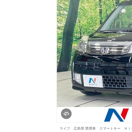
マガジン
車カタログ
自動車ローン
保険
レビュー
価格相場
教習所
用語集
ライフ 広島県 禁煙車 スマートキー Ｈ