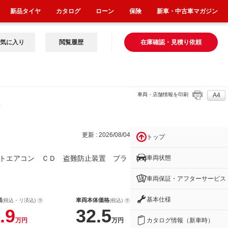
新品タイヤ
カタログ
ローン
保険
新車・中古車マガジン
気に入り
閲覧履歴
在庫確認・見積り依頼
車両・店舗情報を印刷
A4
装置
更新 : 2026/08/04
トップ
車両状態
トエアコン ＣＤ 盗難防止装置 プラ
車両保証・アフターサービス
基本仕様
額
車両本体価格
(税込・リ済込)
(税込)
.9
32.5
カタログ情報（新車時）
万円
万円