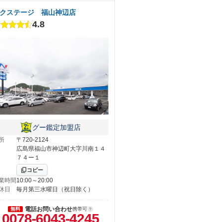
クステージ 福山神辺店
4.8
グー鑑定加盟店
所
〒720-2124
広島県福山市神辺町大字川南１４
７４ー１
コピー
業時間
10:00～20:00
休日
毎月第三水曜日（祝日除く）
電話お問い合わせ
無料
携帯可
0078-6043-4245