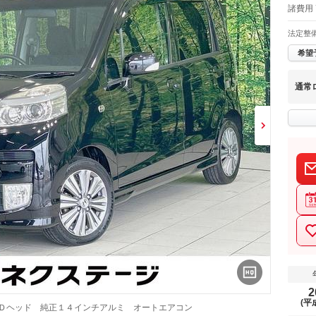
諸費用 
法定整
希望
通常
2
(平
ＩＤヘッド 純正１４インチアルミ オートエアコン