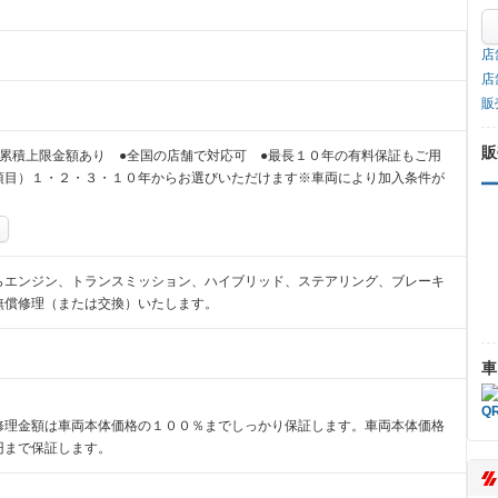
店
店
販
販
累積上限金額あり ●全国の店舗で対応可 ●最長１０年の有料保証もご用
項目）１・２・３・１０年からお選びいただけます※車両により加入条件が
らエンジン、トランスミッション、ハイブリッド、ステアリング、ブレーキ
無償修理（または交換）いたします。
車
修理金額は車両本体価格の１００％までしっかり保証します。車両本体価格
円まで保証します。