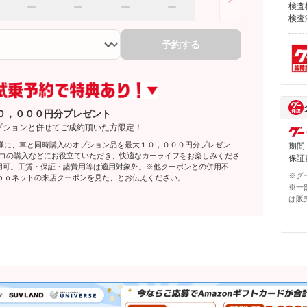
検査
検査
予約する
０，０００円分プレゼント
プションと併せてご成約頂いた方限定！
様に、車と同時購入のオプション品を最大１０，０００円分プレゼン
期間
レコの購入などにお役立ていただき、快適なカーライフをお楽しみくださ
保証費
利用可。工賃・保証・諸費用等は適用対象外。※他クーポンとの併用不
※グ
ｏｏネットの来店クーポンを見た、とお伝えください。
※一
は販