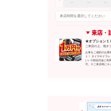
★オプション１
ご来店の上、他オ
お車をご成約のお客
ト！ タイヤやドラ
い♪ ※部品代金に
可。※ご来店時にＧ