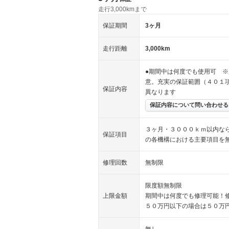
走行3,000kmまで
保証期間
3ヶ月
走行距離
3,000km
●期間中は何度でも使用可 ※
意。充実の保証範囲（４０１
保証内容
異なります
保証内容について問い合わせる
３ヶ月・３０００ｋｍ以内な
保証項目
の各機構における主要項目を
修理回数
無制限
限度額無制限
上限金額
期間中は何度でも修理可能！
５０万円以下の場合は５０万
無し