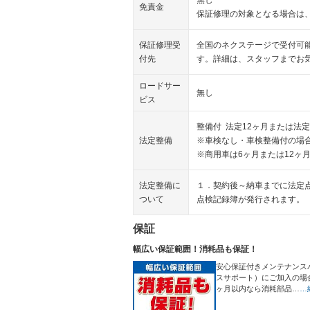
免責金
保証修理の対象となる場合は
保証修理受
全国のネクステージで受付可
付先
す。詳細は、スタッフまでお
ロードサー
無し
ビス
整備付 法定12ヶ月または法定
法定整備
※車検なし・車検整備付の場合
※商用車は6ヶ月または12ヶ
法定整備に
１．契約後～納車までに法定
ついて
点検記録簿が発行されます。
保証
幅広い保証範囲！消耗品も保証！
安心保証付きメンテナンス
スサポート）にご加入の場
ヶ月以内なら消耗部品…
…