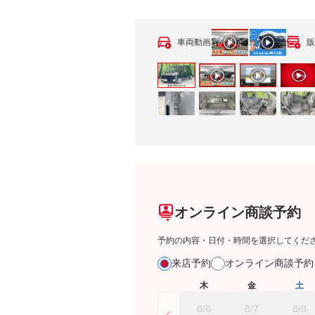
車両動画
販
オンライン商談予約
予約の内容・日付・時間を選択してくだ
来店予約
オンライン商談予
木
金
土
8/6
8/7
8/8