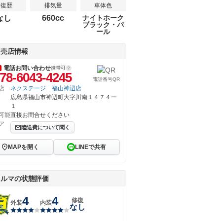
修復歴
排気量
車体色
なし
660cc
ナイトホーク
ブラック・パ
ール
販売店情報
電話お問い合わせ
携帯可
78-6043-4245
電話番号QR
店
ネクステージ 福山神辺店
広島県福山市神辺町大字川南１４７４ー
１
可能
直接お問合せください
ア
陸送費について聞く
MAPを開く
LINEで共有
クルマの状態評価
4
4
修復
外装
内装
なし