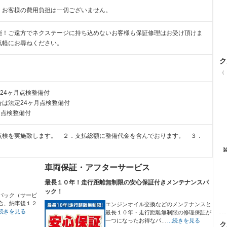
、お客様の費用負担は一切ございません。
能！ご遠方でネクステージに持ち込めないお客様も保証修理はお受け頂けま
気軽にお尋ねください。
ク
（
24ヶ月点検整備付
は法定24ヶ月点検整備付
月点検整備付
点検を実施致します。 ２．支払総額に整備代金を含んでおります。 ３．
車両保証・アフターサービス
最長１０年！走行距離無制限の安心保証付きメンテナンスパ
ック！
パック（サービ
合、納車後１２
エンジンオイル交換などのメンテナンスと
続きを見る
最長１０年・走行距離無制限の修理保証が
一つになったお得なパ…
…続きを見る
ク