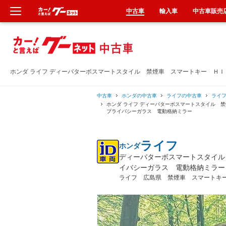
中古車
輸入車
中古車販売
新車
中古車
ホンダ ライフ ディーバターボスマートスタイル 禁煙車 スマートキー Ｈ
輸入車
中古車
ホンダの中古車
ライフの中古車
ライ
ホンダ ライフ ディーバターボスマートスタイル
プライバシーガラス 電動格納ミラー
クルマ買取
ライフ
ホンダ
カーリース
ディーバターボスマートスタイル
イバシーガラス 電動格納ミラー
タイヤ交換
ライフ 広島県 禁煙車 スマートキ
整備工場
車検