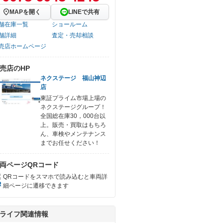
MAPを開く
LINEで共有
舗在庫一覧
ショールーム
舗詳細
査定・売却相談
売店ホームページ
売店のHP
ネクステージ 福山神辺
店
東証プライム市場上場の
ネクステージグループ！
全国総在庫30，000台以
上。販売・買取はもちろ
ん、車検やメンテナンス
までお任せください！
両ページQRコード
QRコードをスマホで読み込むと車両詳
細ページに遷移できます
ライフ関連情報