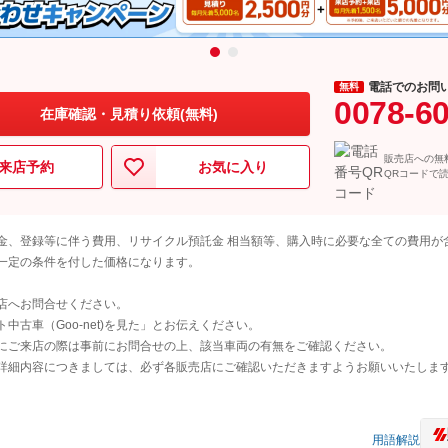
電話でのお問
無料
0078-6
在庫確認・見積り依頼(無料)
販売店への無
来店予約
お気に入り
QRコードで
金、登録等に伴う費用、リサイクル預託金 相当額等、購入時に必要な全ての費用が
一定の条件を付した価格になります。
店へお問合せください。
古車（Goo-net)を見た」とお伝えください。
にご来店の際は事前にお問合せの上、該当車両の有無をご確認ください。
詳細内容につきましては、必ず各販売店にご確認いただきますようお願いいたしま
用語解説