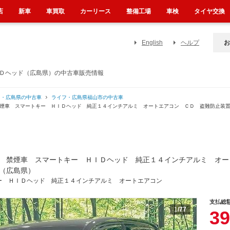
店
新車
車買取
カーリース
整備工場
車検
タイヤ交換
English
ヘルプ
お
ＩＤヘッド（広島県）の中古車販売情報
フ・広島県の中古車
ライフ・広島県福山市の中古車
 禁煙車 スマートキー ＨＩＤヘッド 純正１４インチアルミ オートエアコン ＣＤ 盗難防止
 禁煙車 スマートキー ＨＩＤヘッド 純正１４インチアルミ オー
（広島県）
ー ＨＩＤヘッド 純正１４インチアルミ オートエアコン
支払総
1
/77
39