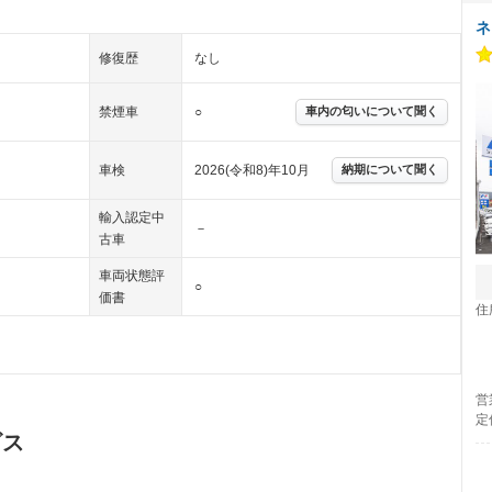
ネ
修復歴
なし
禁煙車
○
車内の匂いについて聞く
車検
2026(令和8)年10月
納期について聞く
輸入認定中
－
古車
車両状態評
○
価書
住
営
定
ビス