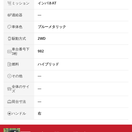
ミッション
インパネAT
過給器
―
車体色
ブルーメタリック
駆動方式
2WD
車台番号下
982
3桁
燃料
ハイブリッド
その他
―
全体のサイ
―
ズ
荷台寸法
―
ハンドル
右