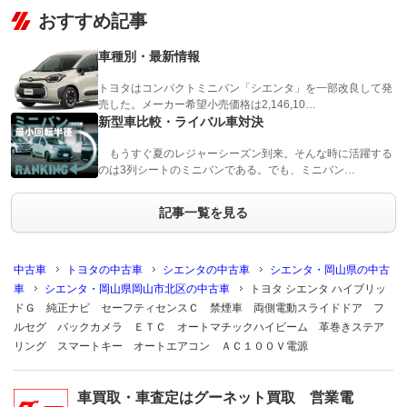
おすすめ記事
車種別・最新情報
トヨタはコンパクトミニバン「シエンタ」を一部改良して発
売した。メーカー希望小売価格は2,146,10…
新型車比較・ライバル車対決
もうすぐ夏のレジャーシーズン到来。そんな時に活躍する
のは3列シートのミニバンである。でも、ミニバン…
記事一覧を見る
中古車
トヨタの中古車
シエンタの中古車
シエンタ・岡山県の中古
車
シエンタ・岡山県岡山市北区の中古車
トヨタ シエンタ ハイブリッ
ドＧ 純正ナビ セーフティセンスＣ 禁煙車 両側電動スライドドア フ
ルセグ バックカメラ ＥＴＣ オートマチックハイビーム 革巻きステア
リング スマートキー オートエアコン ＡＣ１００Ｖ電源
車買取・車査定はグーネット買取 営業電