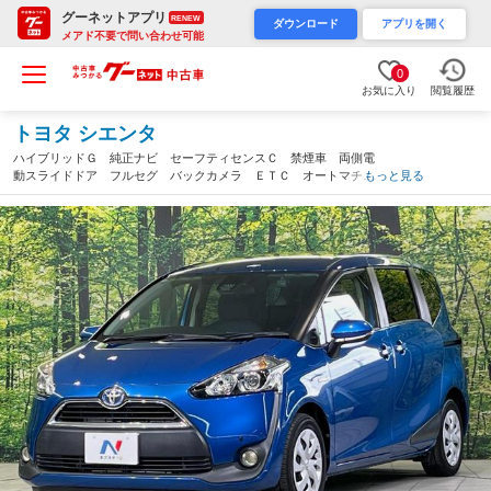
グーネットアプリ
RENEW
ダウンロード
アプリを開く
メアド不要で問い合わせ可能
0
お気に入り
閲覧履歴
トヨタ シエンタ
ハイブリッドＧ 純正ナビ セーフティセンスＣ 禁煙車 両側電
動スライドドア フルセグ バックカメラ ＥＴＣ オートマチッ
もっと見る
クハイビーム 革巻きステアリング スマートキー オートエアコ
ン ＡＣ１００Ｖ電源（岡山県）