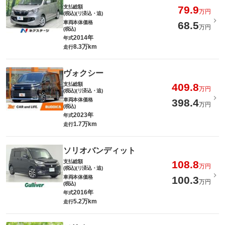
支払総額
79.9
万円
(税込)(リ済込・追)
車両本体価格
68.5
万円
(税込)
2014年
年式
8.3万km
走行
ヴォクシー
支払総額
409.8
万円
(税込)(リ済込・追)
車両本体価格
398.4
万円
(税込)
2023年
年式
1.7万km
走行
ソリオバンディット
支払総額
108.8
万円
(税込)(リ済込・追)
車両本体価格
100.3
万円
(税込)
2016年
年式
5.2万km
走行