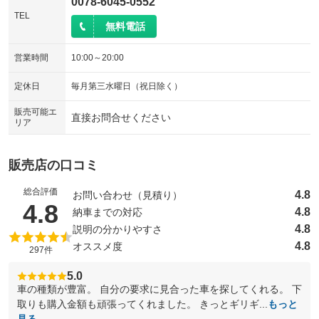
0078-6045-0552
TEL
無料電話
営業時間
10:00～20:00
定休日
毎月第三水曜日（祝日除く）
販売可能エ
直接お問合せください
リア
販売店の口コミ
総合評価
4.8
お問い合わせ（見積り）
（5点満点中）
4.8
4.8
納車までの対応
4.8
説明の分かりやすさ
4.8
オススメ度
297件
5.0
車の種類が豊富。 自分の要求に見合った車を探してくれる。 下
取りも購入金額も頑張ってくれました。 きっとギリギ...
もっと