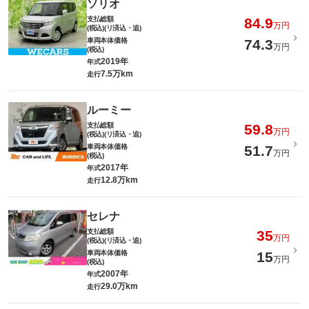
ソリオ
支払総額
84.9
万円
(税込)(リ済込・追)
車両本体価格
74.3
万円
(税込)
2019年
年式
7.5万km
走行
ルーミー
支払総額
59.8
万円
(税込)(リ済込・追)
車両本体価格
51.7
万円
(税込)
2017年
年式
12.8万km
走行
セレナ
支払総額
35
万円
(税込)(リ済込・追)
車両本体価格
15
万円
(税込)
2007年
年式
29.0万km
走行