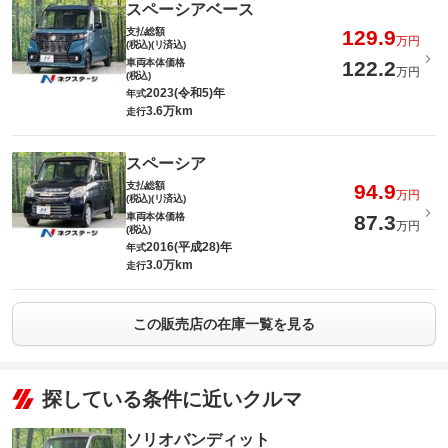
スペーシアベース
支払総額
129.9
万円
(税込)(リ済込)
車両本体価格
122.2
万円
(税込)
2023(令和5)年
年式
3.6万km
走行
スペーシア
支払総額
94.9
万円
(税込)(リ済込)
車両本体価格
87.3
万円
(税込)
2016(平成28)年
年式
3.0万km
走行
この販売店の在庫一覧を見る
探している条件に近いクルマ
ソリオバンディット