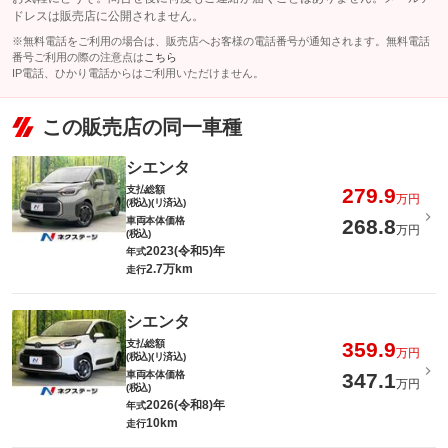
ドレスは販売店に公開されません。
※無料電話をご利用の場合は、販売店へお客様の電話番号が通知されます。無料電話
番号ご利用の際の注意点は
こちら
IP電話、ひかり電話からはご利用いただけません。
この販売店の同一車種
シエンタ
支払総額
279.9
万円
(税込)(リ済込)
車両本体価格
268.8
万円
(税込)
2023(令和5)年
年式
2.7万km
走行
シエンタ
支払総額
359.9
万円
(税込)(リ済込)
車両本体価格
347.1
万円
(税込)
2026(令和8)年
年式
10km
走行