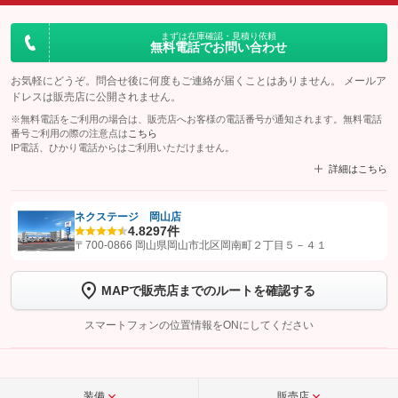
まずは在庫確認・見積り依頼
無料電話でお問い合わせ
お気軽にどうぞ。問合せ後に何度もご連絡が届くことはありません。 メールア
ドレスは販売店に公開されません。
※無料電話をご利用の場合は、販売店へお客様の電話番号が通知されます。無料電話
番号ご利用の際の注意点は
こちら
IP電話、ひかり電話からはご利用いただけません。
詳細はこちら
ネクステージ 岡山店
4.8
297件
【STEP1】
認証画面でグーネットを友だち追加してから「許可する」ボタンを押
〒700-0866 岡山県岡山市北区岡南町２丁目５－４１
します
MAPで販売店までのルートを確認する
【STEP2】
トーク画面で
ボタンをタップして問い合わせを
完了してください。
スマートフォンの位置情報をONにしてください
こちら
装備
販売店