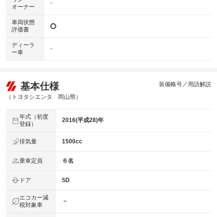
-
オーナー
車両状態
評価書
ディーラ
-
ー車
基本仕様
装備略号／用語解説
（トヨタシエンタ 岡山県）
年式（初度
2016(平成28)年
登録）
排気量
1500cc
乗車定員
６名
ドア
5D
エコカー減
－
税対象車