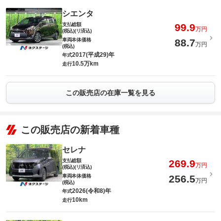
シエンタ
支払総額
99.9
万円
(税込)(リ済込)
車両本体価格
88.7
万円
(税込)
2017(平成29)年
年式
10.5万km
走行
この販売店の在庫一覧を見る
この販売店の新着車種
セレナ
支払総額
269.9
万円
(税込)(リ済込)
車両本体価格
256.5
万円
(税込)
2026(令和8)年
年式
10km
走行