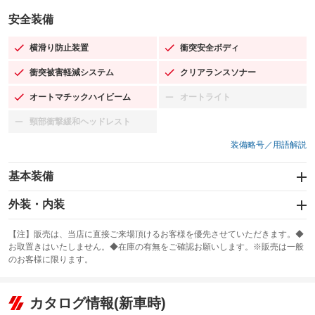
安全装備
横滑り防止装置
衝突安全ボディ
：装備あり
：装備あり
衝突被害軽減システム
クリアランスソナー
：装備あり
：装備あり
オートマチックハイビーム
オートライト
：装備あり
：装備なし
頸部衝撃緩和ヘッドレスト
：装備なし
装備略号／用語解説
基本装備
エアバッグ：運転席/助手席
外装・内装
：装備あり
スライドドア：両面電動
カーナビ：SDナビ
：装備あり
：装備あり
【注】販売は、当店に直接ご来場頂けるお客様を優先させていただきます。◆
お取置きはいたしません。◆在庫の有無をご確認お願いします。※販売は一般
サンルーフ
ABS
TV：フルセグ
：装備なし
：装備あり
：装備あり
のお客様に限ります。
エアコン
Wエアコン
オーディオ：CDまたはCDチェンジャー／ミュージックサーバー
：装備あり
：装備なし
：装備あり
リフトアップ
パワーステアリング
カタログ情報(新車時)
ビジュアル：-／DVD再生
：装備なし
：装備あり
：装備あり