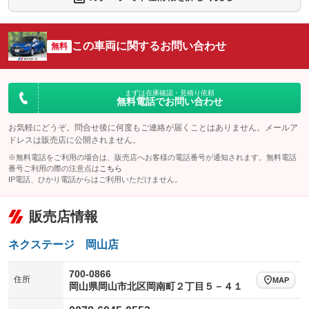
シートエアコン
全周囲カメラ
：装備なし
：装備なし
サイドカメラ
ルーフレール
この車両に関するお問い合わせ
：装備なし
無料
：装備なし
エアサスペンション
ヘッドライトウォッシャー
：装備なし
：装備なし
装備略号／用語解説
まずは在庫確認・見積り依頼
無料電話でお問い合わせ
お気軽にどうぞ。問合せ後に何度もご連絡が届くことはありません。メールア
ドレスは販売店に公開されません。
※無料電話をご利用の場合は、販売店へお客様の電話番号が通知されます。無料電話
番号ご利用の際の注意点は
こちら
IP電話、ひかり電話からはご利用いただけません。
販売店情報
ネクステージ 岡山店
700-0866
住所
MAP
岡山県岡山市北区岡南町２丁目５－４１