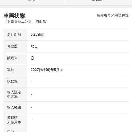
車両状態
装備略号／用語解説
（トヨタシエンタ 岡山県）
走行距離
5.2万km
修復歴
なし
禁煙車
車検
2027(令和9)年5月
?
記録簿
-
輸入認定
-
中古車
輸入経路
-
登録済
-
未使用車
ワン