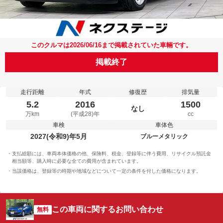
このクルマは2026/06/16まで掲載されていた車輛です。
掲載終了
走行距離
年式
修復歴
排気量
5.2
2016
1500
なし
万km
(平成28)年
cc
車検
車体色
2027(令和9)年5月
ブルーメタリック
支払総額には、車両本体価格の他、保険料、税金、登録等に伴う費用、リサイクル預託金
相当額等、購入時に必要な全ての費用が含まれています。
当該価格は、登録等の時期や地域などについて一定の条件を付した価格になります。
この車両に関するお問い合わせ
無料