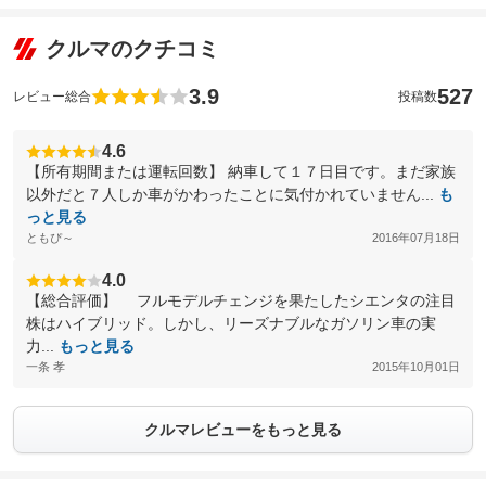
クルマのクチコミ
3.9
527
レビュー総合
投稿数
4.6
【所有期間または運転回数】 納車して１７日目です。まだ家族
以外だと７人しか車がかわったことに気付かれていません...
も
っと見る
ともぴ～
2016年07月18日
4.0
【総合評価】 フルモデルチェンジを果たしたシエンタの注目
株はハイブリッド。しかし、リーズナブルなガソリン車の実
力...
もっと見る
一条 孝
2015年10月01日
クルマレビューをもっと見る