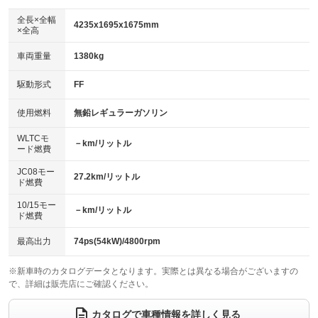
ダウンヒルアシストコントロール
アルミホイール
：装備なし
：装備なし
全長×全幅
4235x1695x1675mm
×全高
パワーウィンドウ
盗難防止システム
革シート
ハーフレザーシート
：装備あり
：装備あり
：装備なし
：装備なし
車両重量
1380kg
アイドリングストップ
ドライブレコーダー
キーレス
LEDヘッドランプ
：装備なし
：装備あり
：装備あり
：装備なし
USB入力端子
Bluetooth接続
駆動形式
FF
HID(キセノンライト)
ポータブルナビ
：装備なし
：装備あり
：装備なし
：装備なし
100V電源
クリーンディーゼル
バックカメラ
ETC
使用燃料
無鉛レギュラーガソリン
：装備あり
：装備なし
：装備あり
：装備あり
センターデフロック
エアロ
スマートキー
：装備なし
WLTCモ
：装備なし
：装備あり
－km/リットル
ード燃費
レンタカーアップ
展示・試乗車
ローダウン
ランフラットタイヤ
：装備なし
：装備なし
：装備なし
：装備なし
JC08モー
27.2km/リットル
ド燃費
電動格納ミラー
パワーシート
3列シート
：装備あり
：装備なし
：装備あり
10/15モー
装備略号／用語解説
－km/リットル
ベンチシート
フルフラットシート
ド燃費
：装備なし
：装備なし
チップアップシート
オットマン
：装備なし
：装備なし
最高出力
74ps(54kW)/4800rpm
電動格納サードシート
シートヒーター
：装備なし
：装備なし
※新車時のカタログデータとなります。実際とは異なる場合がございますの
で、詳細は販売店にご確認ください。
ウォークスルー
後席モニター
：装備なし
：装備なし
電動リアゲート
フロントカメラ
カタログで車種情報を詳しく見る
：装備なし
：装備なし