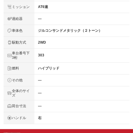
ミッション
AT6速
過給器
―
車体色
ジルコンサンドメタリック（２トーン）
駆動方式
2WD
車台番号下
303
3桁
燃料
ハイブリッド
その他
―
全体のサイ
―
ズ
荷台寸法
―
ハンドル
右