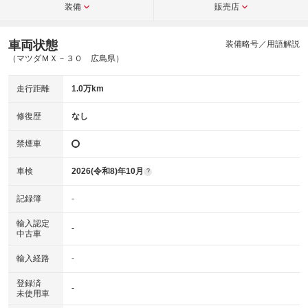
装備
販売店
車両状態
装備略号／用語解説
（マツダＭＸ－３０ 広島県）
走行距離
1.0万km
修復歴
なし
禁煙車
車検
2026(令和8)年10月
?
記録簿
-
輸入認定
-
中古車
輸入経路
-
登録済
-
未使用車