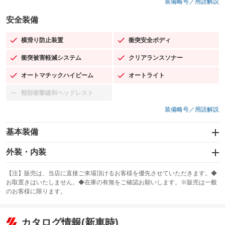
装備略号／用語解説
安全装備
横滑り防止装置
衝突安全ボディ
：装備あり
：装備あり
衝突被害軽減システム
クリアランスソナー
：装備あり
：装備あり
オートマチックハイビーム
オートライト
：装備あり
：装備あり
頸部衝撃緩和ヘッドレスト
：装備なし
装備略号／用語解説
基本装備
エアバッグ：運転席/助手席/サイド
外装・内装
：装備あり
スライドドア
カーナビ
：装備なし
：装備なし
【注】販売は、当店に直接ご来場頂けるお客様を優先させていただきます。◆
お取置きはいたしません。◆在庫の有無をご確認お願いします。※販売は一般
サンルーフ
ABS
TV：フルセグ
：装備なし
：装備あり
：装備あり
のお客様に限ります。
エアコン
Wエアコン
オーディオ
：装備あり
：装備なし
：装備なし
リフトアップ
パワーステアリング
カタログ情報(新車時)
ビジュアル
：装備なし
：装備あり