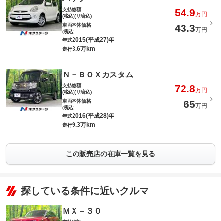
支払総額
54.9
万円
(税込)(リ済込)
車両本体価格
43.3
万円
(税込)
2015(平成27)年
年式
3.6万km
走行
Ｎ－ＢＯＸカスタム
支払総額
72.8
万円
(税込)(リ済込)
車両本体価格
65
万円
(税込)
2016(平成28)年
年式
9.3万km
走行
この販売店の在庫一覧を見る
探している条件に近いクルマ
ＭＸ－３０