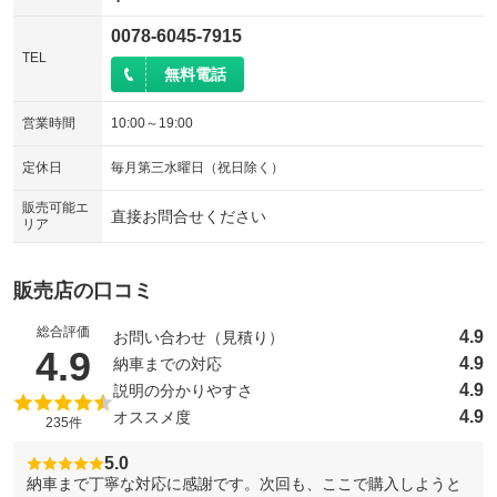
0078-6045-7915
TEL
無料電話
営業時間
10:00～19:00
定休日
毎月第三水曜日（祝日除く）
販売可能エ
直接お問合せください
リア
販売店の口コミ
総合評価
4.9
お問い合わせ（見積り）
（5点満点中）
4.9
4.9
納車までの対応
4.9
説明の分かりやすさ
4.9
オススメ度
235件
5.0
納車まで丁寧な対応に感謝です。次回も、ここで購入しようと