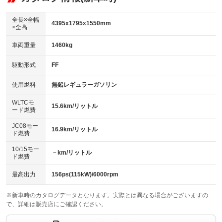
：装備なし
ダウンヒルアシストコントロール
アルミホイール：17インチ
：装備なし
：装備あり
全長×全幅
4395x1795x1550mm
×全高
パワーウィンドウ
盗難防止システム
革シート
ハーフレザーシート
：装備あり
：装備あり
：装備なし
：装備あり
車両重量
1460kg
アイドリングストップ
ドライブレコーダー
キーレス
LEDヘッドランプ
：装備あり
：装備あり
：装備あり
：装備あり
USB入力端子
Bluetooth接続
駆動形式
FF
HID(キセノンライト)
ポータブルナビ
：装備あり
：装備あり
：装備なし
：装備なし
100V電源
クリーンディーゼル
バックカメラ
ETC
使用燃料
無鉛レギュラーガソリン
：装備なし
：装備なし
：装備あり
：装備あり
センターデフロック
エアロ
スマートキー
：装備なし
WLTCモ
：装備なし
：装備あり
15.6km/リットル
ード燃費
レンタカーアップ
展示・試乗車
ローダウン
ランフラットタイヤ
：装備なし
：装備なし
：装備なし
：装備なし
JC08モー
16.9km/リットル
ド燃費
電動格納ミラー
パワーシート
3列シート
：装備あり
：装備あり
：装備なし
10/15モー
装備略号／用語解説
－km/リットル
ベンチシート
フルフラットシート
ド燃費
：装備なし
：装備なし
チップアップシート
オットマン
：装備なし
：装備なし
最高出力
156ps(115kW)/6000rpm
電動格納サードシート
シートヒーター
：装備なし
：装備あり
※新車時のカタログデータとなります。実際とは異なる場合がございますの
で、詳細は販売店にご確認ください。
ウォークスルー
後席モニター
：装備なし
：装備なし