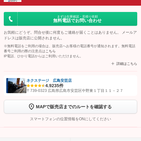
まずは在庫確認・見積り依頼
無料電話でお問い合わせ
お気軽にどうぞ。問合せ後に何度もご連絡が届くことはありません。 メールア
ドレスは販売店に公開されません。
※無料電話をご利用の場合は、販売店へお客様の電話番号が通知されます。無料電話
番号ご利用の際の注意点は
こちら
IP電話、ひかり電話からはご利用いただけません。
詳細はこちら
ネクステージ 広島安芸店
4.9
235件
【STEP1】
認証画面でグーネットを友だち追加してから「許可する」ボタンを押
〒739-0323 広島県広島市安芸区中野東１丁目１１－２７
します
MAPで販売店までのルートを確認する
【STEP2】
トーク画面で
ボタンをタップして問い合わせを
完了してください。
スマートフォンの位置情報をONにしてください
こちら