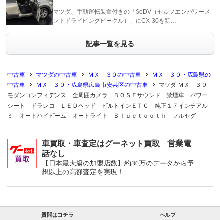
マツダ、手動運転装置付きの「SeDV（セルフエンパワーメ
ントドライビングビークル）」にCX-30を新…
記事一覧を見る
中古車
マツダの中古車
ＭＸ－３０の中古車
ＭＸ－３０・広島県の
中古車
ＭＸ－３０・広島県広島市安芸区の中古車
マツダ ＭＸ－３０
モダンコンフィデンス 全周囲カメラ ＢＯＳＥサウンド 禁煙車 パワー
シート ドラレコ ＬＥＤヘッド ビルトインＥＴＣ 純正１７インチアル
ミ オートハイビーム オートライト Ｂｌｕｅｔｏｏｔｈ フルセグ
車買取・車査定はグーネット買取 営業電
話なし
【日本最大級の加盟店数】約30万のデータから予
想以上の高額査定を実現！
質問はコチラ
ヘルプ