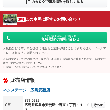
電動リアゲート
フロントカメラ
カタログで車種情報を詳しく見る
：装備なし
：装備あり
シートエアコン
全周囲カメラ
：装備なし
：装備あり
サイドカメラ
ルーフレール
この車両に関するお問い合わせ
：装備あり
無料
：装備なし
エアサスペンション
ヘッドライトウォッシャー
：装備なし
：装備なし
装備略号／用語解説
まずは在庫確認・見積り依頼
無料電話でお問い合わせ
お気軽にどうぞ。問合せ後に何度もご連絡が届くことはありません。メールア
ドレスは販売店に公開されません。
※無料電話をご利用の場合は、販売店へお客様の電話番号が通知されます。無料電話
番号ご利用の際の注意点は
こちら
IP電話、ひかり電話からはご利用いただけません。
販売店情報
ネクステージ 広島安芸店
739-0323
住所
広島県広島市安芸区中野東１丁目１１－２
MAP
７