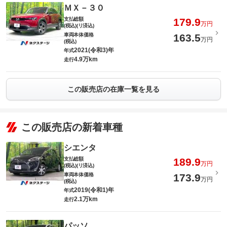
ＭＸ－３０
支払総額
179.9
万円
(税込)(リ済込)
車両本体価格
163.5
万円
(税込)
2021(令和3)年
年式
4.9万km
走行
この販売店の在庫一覧を見る
この販売店の新着車種
シエンタ
支払総額
189.9
万円
(税込)(リ済込)
車両本体価格
173.9
万円
(税込)
2019(令和1)年
年式
2.1万km
走行
パッソ