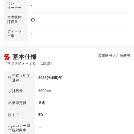
ワン
-
オーナー
車両状態
評価書
ディーラ
-
ー車
基本仕様
装備略号／用語解説
（マツダＭＸ－３０ 広島県）
年式（初度
2023(令和5)年
登録）
排気量
2000cc
乗車定員
５名
ドア
5D
エコカー減
－
税対象車