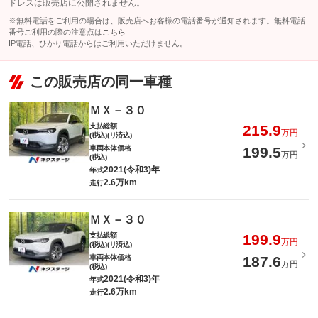
ドレスは販売店に公開されません。
※無料電話をご利用の場合は、販売店へお客様の電話番号が通知されます。無料電話
番号ご利用の際の注意点は
こちら
IP電話、ひかり電話からはご利用いただけません。
この販売店の同一車種
ＭＸ－３０
支払総額
215.9
万円
(税込)(リ済込)
車両本体価格
199.5
万円
(税込)
2021(令和3)年
年式
2.6万km
走行
ＭＸ－３０
支払総額
199.9
万円
(税込)(リ済込)
車両本体価格
187.6
万円
(税込)
2021(令和3)年
年式
2.6万km
走行