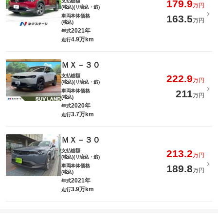
支払総額
179.9
万円
(税込)(リ済込・追)
車両本体価格
163.5
万円
(税込)
2021年
年式
4.9万km
走行
ＭＸ－３０
支払総額
222.9
万円
(税込)(リ済込・追)
車両本体価格
211
万円
(税込)
2020年
年式
3.7万km
走行
ＭＸ－３０
支払総額
213.2
万円
(税込)(リ済込・追)
車両本体価格
189.8
万円
(税込)
2021年
年式
3.9万km
走行