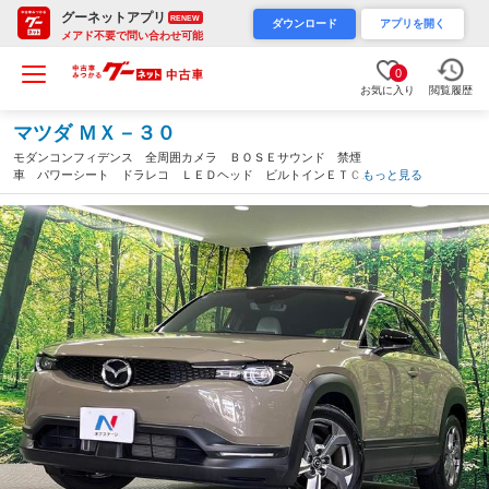
グーネットアプリ
RENEW
ダウンロード
アプリを開く
メアド不要で問い合わせ可能
0
お気に入り
閲覧履歴
マツダ ＭＸ－３０
モダンコンフィデンス 全周囲カメラ ＢＯＳＥサウンド 禁煙
車 パワーシート ドラレコ ＬＥＤヘッド ビルトインＥＴＣ
もっと見る
純正１７インチアルミ オートハイビーム オートライト Ｂｌｕ
ｅｔｏｏｔｈ フルセグ（広島県）