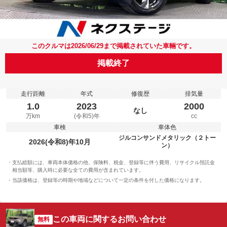
このクルマは2026/06/29まで掲載されていた車輛です。
掲載終了
走行距離
年式
修復歴
排気量
1.0
2023
2000
なし
万km
(令和5)年
cc
車検
車体色
ジルコンサンドメタリック（２トー
2026(令和8)年10月
ン）
支払総額には、車両本体価格の他、保険料、税金、登録等に伴う費用、リサイクル預託金
相当額等、購入時に必要な全ての費用が含まれています。
当該価格は、登録等の時期や地域などについて一定の条件を付した価格になります。
この車両に関するお問い合わせ
無料