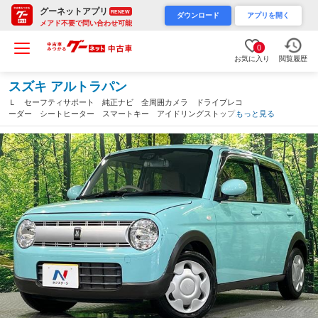
グーネットアプリ
RENEW
ダウンロード
アプリを開く
メアド不要で問い合わせ可能
0
お気に入り
閲覧履歴
スズキ アルトラパン
Ｌ セーフティサポート 純正ナビ 全周囲カメラ ドライブレコ
ーダー シートヒーター スマートキー アイドリングストップ
もっと見る
オートライト 電動格納ドアミラー（広島県）