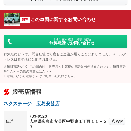
シートエアコン
全周囲カメラ
：装備なし
：装備あり
サイドカメラ
ルーフレール
この車両に関するお問い合わせ
：装備あり
無料
：装備なし
エアサスペンション
ヘッドライトウォッシャー
：装備なし
：装備なし
装備略号／用語解説
まずは在庫確認・見積り依頼
無料電話でお問い合わせ
お気軽にどうぞ。問合せ後に何度もご連絡が届くことはありません。メールア
ドレスは販売店に公開されません。
※無料電話をご利用の場合は、販売店へお客様の電話番号が通知されます。無料電話
番号ご利用の際の注意点は
こちら
IP電話、ひかり電話からはご利用いただけません。
販売店情報
ネクステージ 広島安芸店
739-0323
住所
広島県広島市安芸区中野東１丁目１１－２
MAP
７