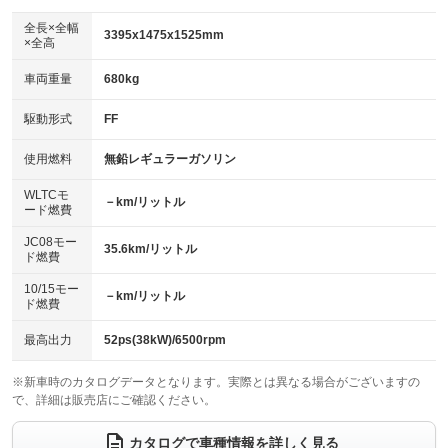
ダウンヒルアシストコントロール
アルミホイール
：装備なし
：装備なし
全長×全幅
3395x1475x1525mm
×全高
パワーウィンドウ
盗難防止システム
革シート
ハーフレザーシート
：装備あり
：装備あり
：装備なし
：装備なし
車両重量
680kg
アイドリングストップ
ドライブレコーダー
キーレス
LEDヘッドランプ
：装備あり
：装備あり
：装備あり
：装備なし
USB入力端子
Bluetooth接続
駆動形式
FF
HID(キセノンライト)
ポータブルナビ
：装備あり
：装備あり
：装備なし
：装備なし
100V電源
クリーンディーゼル
バックカメラ
ETC
使用燃料
無鉛レギュラーガソリン
：装備なし
：装備なし
：装備あり
：装備あり
センターデフロック
エアロ
スマートキー
：装備なし
WLTCモ
：装備なし
：装備あり
－km/リットル
ード燃費
レンタカーアップ
展示・試乗車
ローダウン
ランフラットタイヤ
：装備なし
：装備なし
：装備なし
：装備なし
JC08モー
35.6km/リットル
ド燃費
電動格納ミラー
パワーシート
3列シート
：装備あり
：装備なし
：装備なし
10/15モー
装備略号／用語解説
－km/リットル
ベンチシート
フルフラットシート
ド燃費
：装備なし
：装備なし
チップアップシート
オットマン
：装備なし
：装備なし
最高出力
52ps(38kW)/6500rpm
電動格納サードシート
シートヒーター
：装備なし
：装備あり
※新車時のカタログデータとなります。実際とは異なる場合がございますの
で、詳細は販売店にご確認ください。
ウォークスルー
後席モニター
：装備なし
：装備なし
電動リアゲート
フロントカメラ
カタログで車種情報を詳しく見る
：装備なし
：装備あり