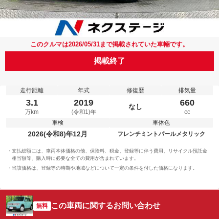
このクルマは2026/05/31まで掲載されていた車輛です。
掲載終了
走行距離
年式
修復歴
排気量
3.1
2019
660
なし
万km
(令和1)年
cc
車検
車体色
2026(令和8)年12月
フレンチミントパールメタリック
支払総額には、車両本体価格の他、保険料、税金、登録等に伴う費用、リサイクル預託金
相当額等、購入時に必要な全ての費用が含まれています。
当該価格は、登録等の時期や地域などについて一定の条件を付した価格になります。
この車両に関するお問い合わせ
無料