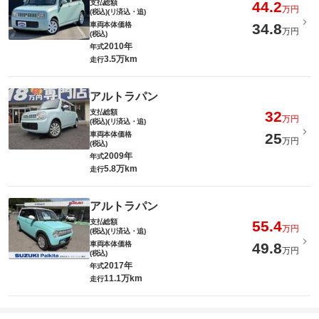
支払総額
44.2
万円
(税込)(リ済込・追)
車両本体価格
34.8
万円
(税込)
2010年
年式
3.5万km
走行
アルトラパン
支払総額
32
万円
(税込)(リ済込・追)
車両本体価格
25
万円
(税込)
2009年
年式
5.8万km
走行
アルトラパン
支払総額
55.4
万円
(税込)(リ済込・追)
車両本体価格
49.8
万円
(税込)
2017年
年式
11.1万km
走行