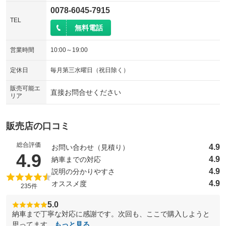
0078-6045-7915
TEL
無料電話
営業時間
10:00～19:00
定休日
毎月第三水曜日（祝日除く）
販売可能エ
直接お問合せください
リア
販売店の口コミ
総合評価
4.9
お問い合わせ（見積り）
（5点満点中）
4.9
4.9
納車までの対応
4.9
説明の分かりやすさ
4.9
オススメ度
235件
5.0
納車まで丁寧な対応に感謝です。次回も、ここで購入しようと
思ってます。
もっと見る