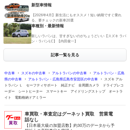
新型車情報
【2026年4月】新生活にもオススメ！短い納期ですぐ乗れ
る、要チェックの新車20選
車種別・最新情報
新しいラパンは、甘すぎないのがちょうどいい【スズキ ラパ
ン・ラパンLC】【内田俊一】
記事一覧を見る
中古車
スズキの中古車
アルトラパンの中古車
アルトラパン・広島
県の中古車
アルトラパン・広島県広島市安芸区の中古車
スズキ アル
トラパン Ｌ セーフティサポート 純正ナビ 全周囲カメラ ドライブレコ
ーダー シートヒーター スマートキー アイドリングストップ オートラ
イト 電動格納ドアミラー
車買取・車査定はグーネット買取 営業電
話なし
【日本最大級の加盟店数】約30万のデータから予