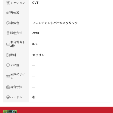
ミッション
CVT
過給器
―
車体色
フレンチミントパールメタリック
駆動方式
2WD
車台番号下
873
3桁
燃料
ガソリン
その他
―
全体のサイ
―
ズ
荷台寸法
―
ハンドル
右