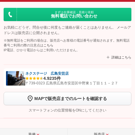
まずは在庫確認・見積り依頼
無料電話でお問い合わせ
お気軽にどうぞ。問合せ後に何度もご連絡が届くことはありません。 メールア
ドレスは販売店に公開されません。
※無料電話をご利用の場合は、販売店へお客様の電話番号が通知されます。無料電話
番号ご利用の際の注意点は
こちら
IP電話、ひかり電話からはご利用いただけません。
詳細はこちら
ネクステージ 広島安芸店
4.9
235件
【STEP1】
認証画面でグーネットを友だち追加してから「許可する」ボタンを押
〒739-0323 広島県広島市安芸区中野東１丁目１１－２７
します
MAPで販売店までのルートを確認する
【STEP2】
トーク画面で
ボタンをタップして問い合わせを
完了してください。
スマートフォンの位置情報をONにしてください
こちら
装備
販売店