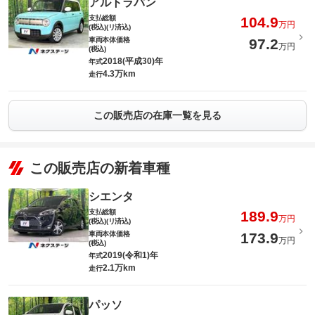
アルトラパン
支払総額
104.9
万円
(税込)(リ済込)
車両本体価格
97.2
万円
(税込)
2018(平成30)年
年式
4.3万km
走行
この販売店の在庫一覧を見る
この販売店の新着車種
シエンタ
支払総額
189.9
万円
(税込)(リ済込)
車両本体価格
173.9
万円
(税込)
2019(令和1)年
年式
2.1万km
走行
パッソ