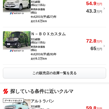
支払総額
54.9
万円
(税込)(リ済込)
車両本体価格
43.3
万円
(税込)
2015(平成27)年
年式
3.6万km
走行
Ｎ－ＢＯＸカスタム
支払総額
72.8
万円
(税込)(リ済込)
車両本体価格
65
万円
(税込)
2016(平成28)年
年式
9.3万km
走行
この販売店の在庫一覧を見る
探している条件に近いクルマ
アルトラパン
グーネットセレクト
支払総額
59.8
万円