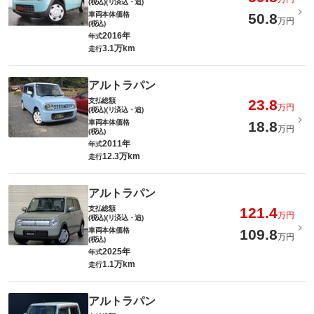
(税込)(リ済込・追)
車両本体価格
50.8
万円
(税込)
2016年
年式
3.1万km
走行
アルトラパン
支払総額
23.8
万円
(税込)(リ済込・追)
車両本体価格
18.8
万円
(税込)
2011年
年式
12.3万km
走行
アルトラパン
支払総額
121.4
万円
(税込)(リ済込・追)
車両本体価格
109.8
万円
(税込)
2025年
年式
1.1万km
走行
アルトラパン