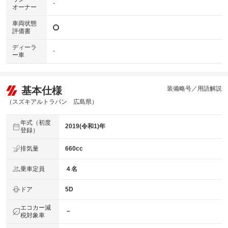
-
オーナー
車両状態
評価書
ディーラ
-
ー車
基本仕様
装備略号／用語解説
（スズキアルトラパン 広島県）
年式（初度
2019(令和1)年
登録）
排気量
660cc
乗車定員
４名
ドア
5D
エコカー減
－
税対象車