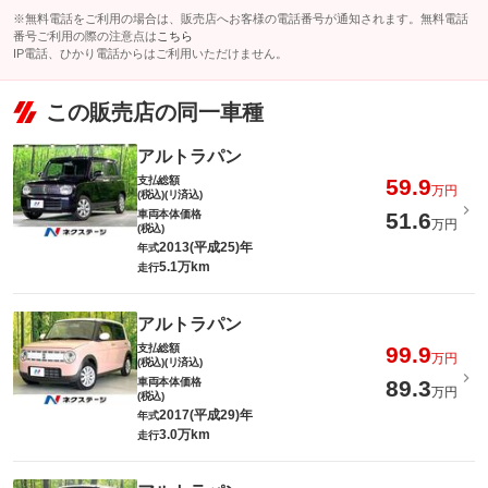
※無料電話をご利用の場合は、販売店へお客様の電話番号が通知されます。無料電話
番号ご利用の際の注意点は
こちら
IP電話、ひかり電話からはご利用いただけません。
この販売店の同一車種
アルトラパン
支払総額
59.9
万円
(税込)(リ済込)
車両本体価格
51.6
万円
(税込)
2013(平成25)年
年式
5.1万km
走行
アルトラパン
支払総額
99.9
万円
(税込)(リ済込)
車両本体価格
89.3
万円
(税込)
2017(平成29)年
年式
3.0万km
走行