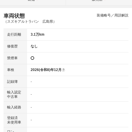
車両状態
装備略号／用語解説
（スズキアルトラパン 広島県）
走行距離
3.1万km
修復歴
なし
禁煙車
車検
2026(令和8)年12月
?
記録簿
-
輸入認定
-
中古車
輸入経路
-
登録済
-
未使用車
ワン