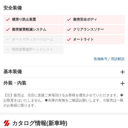
安全装備
横滑り防止装置
衝突安全ボディ
：装備あり
：装備あり
衝突被害軽減システム
クリアランスソナー
：装備あり
：装備あり
オートマチックハイビーム
オートライト
：装備なし
：装備あり
頸部衝撃緩和ヘッドレスト
：装備なし
装備略号／用語解説
基本装備
エアバッグ：運転席/助手席
外装・内装
：装備あり
スライドドア
カーナビ：SDナビ
：装備なし
：装備あり
【注】販売は、当店に直接ご来場頂けるお客様を優先させていただきます。◆
お取置きはいたしません。◆在庫の有無をご確認お願いします。※販売は一般
サンルーフ
ABS
TV：フルセグ
：装備なし
：装備あり
：装備あり
のお客様に限ります。
エアコン
Wエアコン
オーディオ：CDまたはCDチェンジャー
：装備あり
：装備なし
：装備あり
リフトアップ
パワーステアリング
カタログ情報(新車時)
ビジュアル：-／DVD再生
：装備なし
：装備あり
：装備あり