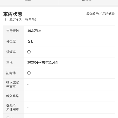
車両状態
装備略号／用語解説
（日産デイズ 福岡県）
走行距離
10.3万km
修復歴
なし
禁煙車
車検
2026(令和8)年11月
?
記録簿
輸入認定
-
中古車
輸入経路
-
登録済
-
未使用車
ワン