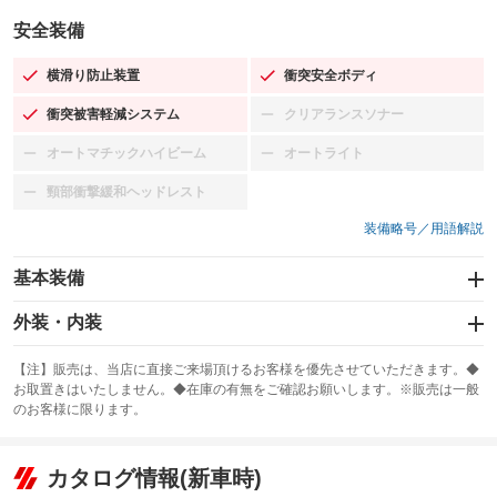
安全装備
横滑り防止装置
衝突安全ボディ
：装備あり
：装備あり
衝突被害軽減システム
クリアランスソナー
：装備あり
：装備なし
オートマチックハイビーム
オートライト
：装備なし
：装備なし
頸部衝撃緩和ヘッドレスト
：装備なし
装備略号／用語解説
基本装備
エアバッグ：運転席/助手席
外装・内装
：装備あり
スライドドア
カーナビ
：装備なし
：装備なし
【注】販売は、当店に直接ご来場頂けるお客様を優先させていただきます。◆
お取置きはいたしません。◆在庫の有無をご確認お願いします。※販売は一般
サンルーフ
ABS
TV
：装備なし
：装備あり
：装備なし
のお客様に限ります。
エアコン
Wエアコン
オーディオ：ミュージックプレイヤー接続可
：装備あり
：装備なし
：装備あり
リフトアップ
パワーステアリング
カタログ情報(新車時)
ビジュアル
：装備なし
：装備あり
：装備なし