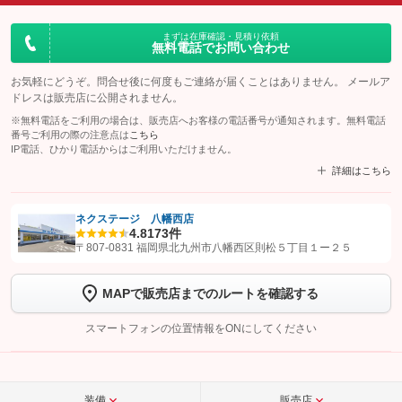
まずは在庫確認・見積り依頼
無料電話でお問い合わせ
お気軽にどうぞ。問合せ後に何度もご連絡が届くことはありません。 メールア
ドレスは販売店に公開されません。
※無料電話をご利用の場合は、販売店へお客様の電話番号が通知されます。無料電話
番号ご利用の際の注意点は
こちら
IP電話、ひかり電話からはご利用いただけません。
詳細はこちら
ネクステージ 八幡西店
4.8
173件
【STEP1】
認証画面でグーネットを友だち追加してから「許可する」ボタンを押
〒807-0831 福岡県北九州市八幡西区則松５丁目１ー２５
します
MAPで販売店までのルートを確認する
【STEP2】
トーク画面で
ボタンをタップして問い合わせを
完了してください。
スマートフォンの位置情報をONにしてください
こちら
装備
販売店