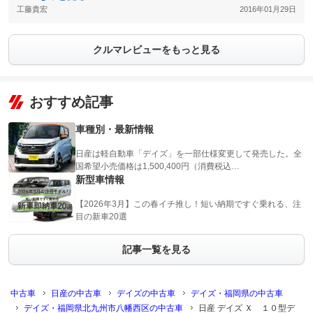
工藤貴宏
2016年01月29日
クルマレビューをもっと見る
おすすめ記事
車種別・最新情報
日産は軽自動車「デイズ」を一部仕様変更して発売した。全
国希望小売価格は1,500,400円（消費税込…
新型車情報
【2026年3月】この春イチ推し！短い納期ですぐ乗れる、注
目の新車20選
記事一覧を見る
中古車
日産の中古車
デイズの中古車
デイズ・福岡県の中古車
デイズ・福岡県北九州市八幡西区の中古車
日産 デイズ Ｘ １０型デ