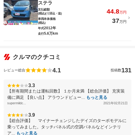
ステラ
支払総額
44.8
万円
(税込)(リ済込・追)
車両本体価格
37
万円
(税込)
2012年
年式
5.6万km
走行
クルマのクチコミ
4.1
131
レビュー総合
投稿数
3.3
【所有期間または運転回数】 １か月未満 【総合評価】 充実装
備に満足 【良い点】 アラウンドビュー...
もっと見る
supermildc...
2021年02月21日
3.9
【総合評価】 マイナーチェンジしたデイズのターボモデルに
乗ってみました。タッチパネル式の空調パネルなどインテリ
ア...
もっと見る