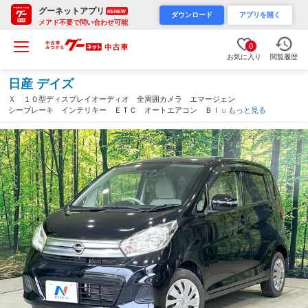
グーネットアプリ
RENEW
ダウンロード
アプリを開く
メアド不要で問い合わせ可能
0
お気に入り
閲覧履歴
日産 デイズ
Ｘ １０型ディスプレイオーディオ 全周囲カメラ エマージェン
シーブレーキ インテリキー ＥＴＣ オートエアコン Ｂｌｕｅ
もっと見る
ｔｏｏｔｈ アイドリングストップ プライバシーガラス 禁煙
車 ワンオーナー（福岡県）