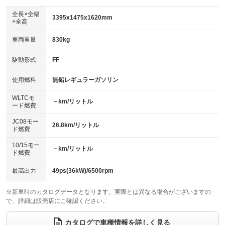
ダウンヒルアシストコントロール
アルミホイール
：装備なし
：装備なし
全長×全幅
3395x1475x1620mm
×全高
パワーウィンドウ
盗難防止システム
革シート
ハーフレザーシート
：装備あり
：装備あり
：装備なし
：装備なし
車両重量
830kg
アイドリングストップ
ドライブレコーダー
キーレス
LEDヘッドランプ
：装備あり
：装備なし
：装備あり
：装備なし
USB入力端子
Bluetooth接続
駆動形式
FF
HID(キセノンライト)
ポータブルナビ
：装備あり
：装備あり
：装備なし
：装備なし
100V電源
クリーンディーゼル
バックカメラ
ETC
使用燃料
無鉛レギュラーガソリン
：装備なし
：装備なし
：装備あり
：装備あり
センターデフロック
エアロ
スマートキー
：装備なし
WLTCモ
：装備なし
：装備あり
－km/リットル
ード燃費
レンタカーアップ
展示・試乗車
ローダウン
ランフラットタイヤ
：装備なし
：装備なし
：装備なし
：装備なし
JC08モー
26.8km/リットル
ド燃費
電動格納ミラー
パワーシート
3列シート
：装備あり
：装備なし
：装備なし
10/15モー
装備略号／用語解説
－km/リットル
ベンチシート
フルフラットシート
ド燃費
：装備あり
：装備なし
チップアップシート
オットマン
：装備なし
：装備なし
最高出力
49ps(36kW)/6500rpm
電動格納サードシート
シートヒーター
：装備なし
：装備なし
※新車時のカタログデータとなります。実際とは異なる場合がございますの
で、詳細は販売店にご確認ください。
ウォークスルー
後席モニター
：装備なし
：装備なし
電動リアゲート
フロントカメラ
カタログで車種情報を詳しく見る
：装備なし
：装備あり