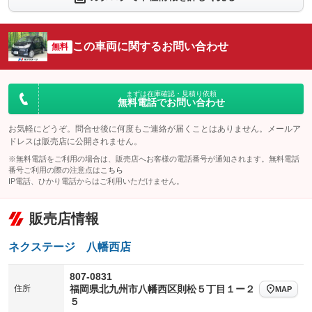
シートエアコン
全周囲カメラ
：装備なし
：装備あり
サイドカメラ
ルーフレール
この車両に関するお問い合わせ
：装備あり
無料
：装備なし
エアサスペンション
ヘッドライトウォッシャー
：装備なし
：装備なし
装備略号／用語解説
まずは在庫確認・見積り依頼
無料電話でお問い合わせ
お気軽にどうぞ。問合せ後に何度もご連絡が届くことはありません。メールア
ドレスは販売店に公開されません。
※無料電話をご利用の場合は、販売店へお客様の電話番号が通知されます。無料電話
番号ご利用の際の注意点は
こちら
IP電話、ひかり電話からはご利用いただけません。
販売店情報
ネクステージ 八幡西店
807-0831
住所
福岡県北九州市八幡西区則松５丁目１ー２
MAP
５