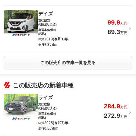
デイズ
支払総額
99.9
万円
(税込)(リ済込)
車両本体価格
89.3
万円
(税込)
2019(令和1)年
年式
7.8万km
走行
この販売店の在庫一覧を見る
この販売店の新着車種
ライズ
支払総額
284.9
万円
(税込)(リ済込)
車両本体価格
272.9
万円
(税込)
2025(令和7)年
年式
0.5万km
走行