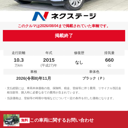
このクルマは2026/08/04まで掲載されていた車輛です。
掲載終了
走行距離
年式
修復歴
排気量
10.3
2015
660
なし
万km
(平成27)年
cc
車検
車体色
2026(令和8)年11月
ブラック（Ｐ）
支払総額には、車両本体価格の他、保険料、税金、登録等に伴う費用、リサイクル預託金
相当額等、購入時に必要な全ての費用が含まれています。
当該価格は、登録等の時期や地域などについて一定の条件を付した価格になります。
この車両に関するお問い合わせ
無料