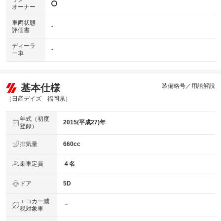
オーナー
車両状態
-
評価書
ディーラ
-
ー車
基本仕様
装備略号／用語解説
（日産デイズ 福岡県）
年式（初度
2015(平成27)年
登録）
排気量
660cc
乗車定員
４名
ドア
5D
エコカー減
－
税対象車