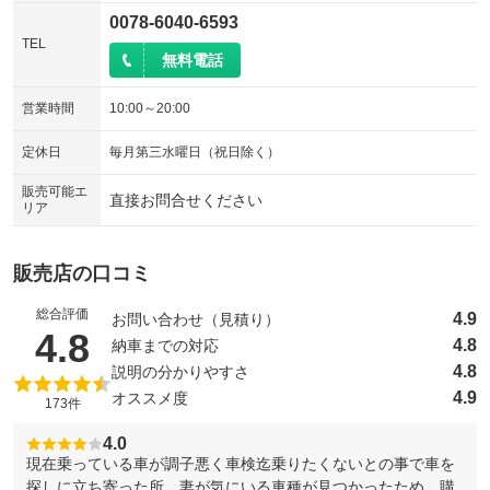
0078-6040-6593
TEL
無料電話
営業時間
10:00～20:00
定休日
毎月第三水曜日（祝日除く）
販売可能エ
直接お問合せください
リア
販売店の口コミ
総合評価
4.9
お問い合わせ（見積り）
（5点満点中）
4.8
4.8
納車までの対応
4.8
説明の分かりやすさ
4.9
オススメ度
173件
4.0
現在乗っている車が調子悪く車検迄乗りたくないとの事で車を
探しに立ち寄った所、妻が気にいる車種が見つかったため、購