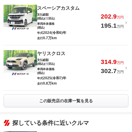
スペーシアカスタム
支払総額
202.9
万円
(税込)(リ済込)
車両本体価格
195.1
万円
(税込)
2024(令和6)年
年式
0.7万km
走行
ヤリスクロス
支払総額
314.9
万円
(税込)(リ済込)
車両本体価格
302.7
万円
(税込)
2025(令和7)年
年式
0.8万km
走行
この販売店の在庫一覧を見る
探している条件に近いクルマ