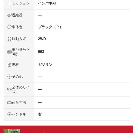
ミッション
インパネAT
過給器
―
車体色
ブラック（Ｐ）
駆動方式
2WD
車台番号下
693
3桁
燃料
ガソリン
その他
―
全体のサイ
―
ズ
荷台寸法
―
ハンドル
右