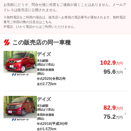
お気軽にどうぞ。問合せ後に何度もご連絡が届くことはありません。メールア
ドレスは販売店に公開されません。
※無料電話をご利用の場合は、販売店へお客様の電話番号が通知されます。無料電話
番号ご利用の際の注意点は
こちら
IP電話、ひかり電話からはご利用いただけません。
この販売店の同一車種
デイズ
支払総額
102.9
万円
(税込)(リ済込)
車両本体価格
95.6
万円
(税込)
2020(令和2)年
年式
2.7万km
走行
デイズ
支払総額
82.9
万円
(税込)(リ済込)
車両本体価格
75.2
万円
(税込)
2018(平成30)年
年式
1.5万km
走行