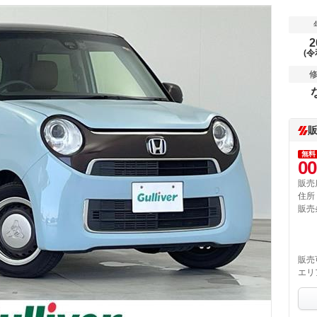
2
(令
無料
00
販売
住所
販売
販売
エリ