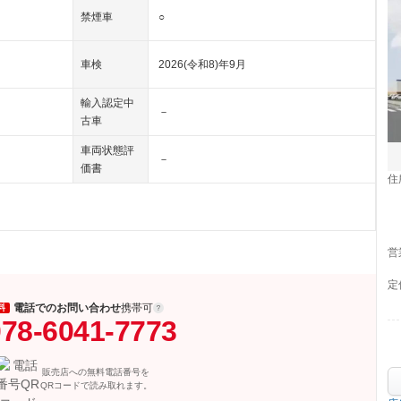
禁煙車
○
車検
2026(令和8)年9月
輸入認定中
－
古車
車両状態評
－
価書
住
営
定
電話でのお問い合わせ
携帯可
料
78-6041-7773
販売店への無料電話番号を
QRコードで読み取れます。