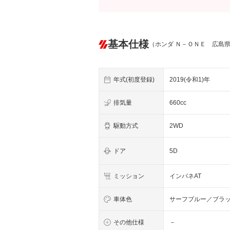
基本仕様
（ホンダ Ｎ－ＯＮＥ 広島
年式(初度登録)
2019(令和1)年
排気量
660cc
駆動方式
2WD
ドア
5D
ミッション
インパネAT
車体色
サーフブルー／ブラ
その他仕様
－