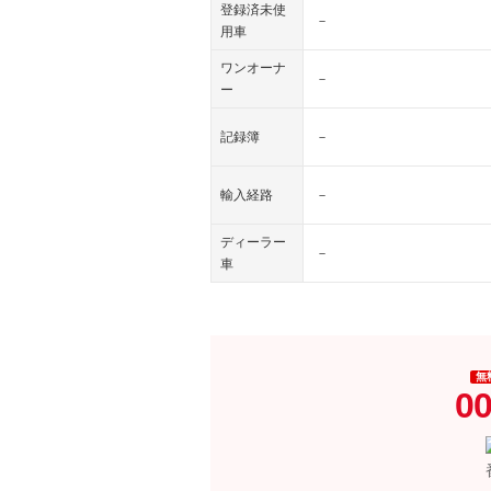
登録済未使
－
用車
ワンオーナ
－
ー
記録簿
－
輸入経路
－
ディーラー
－
車
無
00