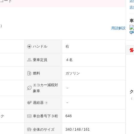
店
店
車
県）
用語解説
ハンドル
右
乗車定員
４名
燃料
ガソリン
エコカー減税対
－
象車
ク
（
過給器
－
ック
車台番号下３桁
646
全体のサイズ
340 / 148 / 161