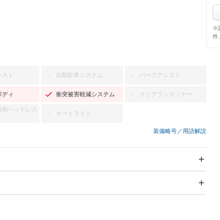
※
件
シスト
自動駐車システム
パークアシスト
－
－
ボディ
衝突被害軽減システム
クリアランスソナー
－
緩和ヘッドレス
オートライト
－
装備略号／用語解説
スライドドア
サンルーフ
－
－
Wエアコン
リフトアップ
－
－
TV：フルセグ
パワーステアリング
パワーウィンドウ