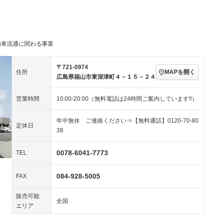
／ミュージック
－ビジュアル
アルミホイール
－
－
ー
ングストップ
ドライブレコーダー
USB入力端子
ハーフレザーシート
キーレス
－
クリーンディーゼル
センターデフロック
－
－
動車流通に関わる事業
セノンライト)
ポータブルナビ
バックカメラ
－
乗車
電動格納ミラー
スマートキー
ローダウン
－
〒721-0974
MAPを開く
住所
装備略号／用語解説
広島県福山市東深津町４－１５－２４
ート
3列シート
ベンチシート
－
営業時間
10:00-20:00（無料電話は24時間ご案内しています!!）
ップシート
オットマン
電動格納サードシート
－
－
スルー
後席モニター
電動リアゲート
－
－
年中無休 ご連絡ください⇒【無料通話】0120-70-80
定休日
39
アコン
全周囲カメラ
サイドカメラ
－
－
ペンション
0078-6041-7773
TEL
084-928-5005
装備略号／用語解説
FAX
販売可能
全国
エリア