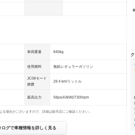
車両重量
840kg
ク
使用燃料
無鉛レギュラーガソリン
JC08モード
28.4 km/リットル
燃費
最高出力
58ps(43kW)/7300rpm
なる場合がございますので、詳細は販売店にご確認ください。
タログで車種情報を詳しく見る