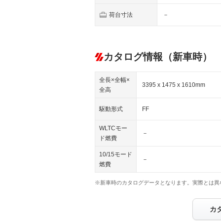
荷台寸法
－
カタログ情報（新車時）
全長×全幅×
3395 x 1475 x 1610mm
全高
駆動形式
FF
WLTCモー
－
ド燃費
10/15モード
－
燃費
※新車時のカタログデータとなります。実際とは異
カ