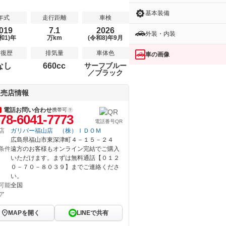
基本装備
年式
走行距離
車検
019
7.1
2026
外装・内装
和1)年
万km
(令和8)年9月
修復歴
排気量
車体色
車の画像
なし
660cc
サーフブルー
／ブラック
販売店情報
電話お問い合わせ
携帯可
78-6041-7773
電話番号QR
店
ガリバー福山店 （株）ＩＤＯＭ
広島県福山市東深津町４－１５－２４
条件
遠方のお客様もオンライン完結でご購入
いただけます。まずは無料通話【０１２
０－７０－８０３９】までご連絡くださ
い。
可能
全国
ア
MAPを開く
LINEで共有