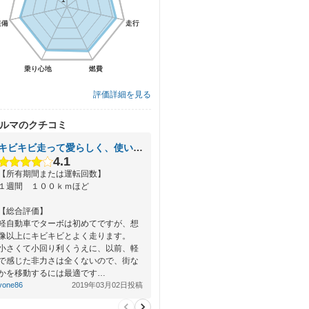
装備
装備
走行
走行
乗り心地
乗り心地
燃費
燃費
評価詳細を見る
ルマのクチコミ
キビキビ走って愛らしく、使い勝手も良い
4.1
【所有期間または運転回数】
１週間 １００ｋｍほど
【総合評価】
軽自動車でターボは初めてですが、想
像以上にキビキビとよく走ります。
小さくて小回り利くうえに、以前、軽
で感じた非力さは全くないので、街な
かを移動するには最適です…
yone86
2019年03月02日投稿