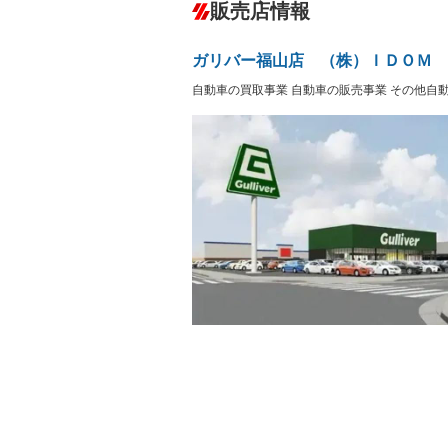
－
販売店情報
オーディオ：CDまたはCDチェンジャー
プレイヤー接続可／ミュージックサーバ
盗難防止システム
アイドリ
ヘッドライトウォッシャ
革シート
－
－
ガリバー福山店 （株）ＩＤＯＭ
ー
Bluetooth接続
100V電源
－
自動車の買取事業 自動車の販売事業 その他自
LEDヘッドランプ
HID(キ
－
－
レンタカーアップ
展示・試
－
－
ETC
エアロ
－
ランフラットタイヤ
パワーシ
－
－
フルフラットシート
チップア
－
－
シートヒーター
ウォーク
－
フロントカメラ
シートエ
－
－
ルーフレール
エアサス
－
－