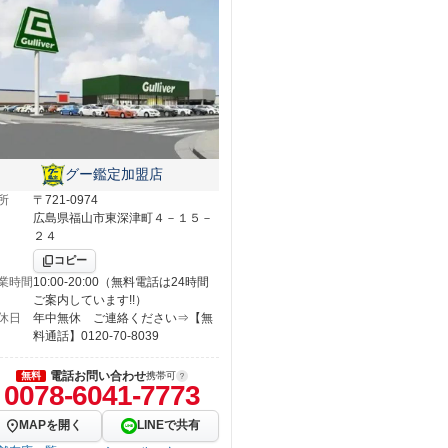
グー鑑定加盟店
所
〒721-0974
広島県福山市東深津町４－１５－
２４
コピー
業時間
10:00-20:00（無料電話は24時間
ご案内しています!!）
休日
年中無休 ご連絡ください⇒【無
料通話】0120-70-8039
電話お問い合わせ
無料
携帯可
0078-6041-7773
MAPを開く
LINEで共有