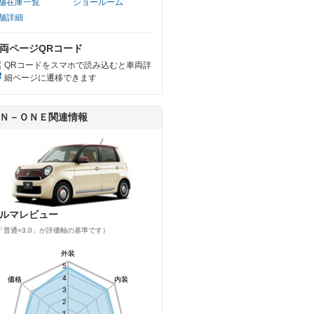
舗在庫一覧
ショールーム
舗詳細
両ページQRコード
QRコードをスマホで読み込むと車両詳
細ページに遷移できます
Ｎ－ＯＮＥ関連情報
ルマレビュー
「普通=3.0」が評価軸の基準です）
外装
外装
5
5
4
4
価格
価格
内装
内装
3
3
2
2
1
1