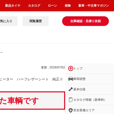
新品タイヤ
カタログ
ローン
保険
新車・中古車マガジン
気に入り
閲覧履歴
在庫確認・見積り依頼
ザー
更新 : 2026/07/02
トップ
車両状態
ヒーター ハーフレザーシート 純正ド
基本仕様
いた車輌です
カタログ情報（新車時）
安全装備エリア