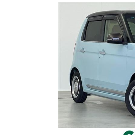
マガジン
車カタログ
自動車ローン
保険
レビュー
価格相場
教習所
用語集