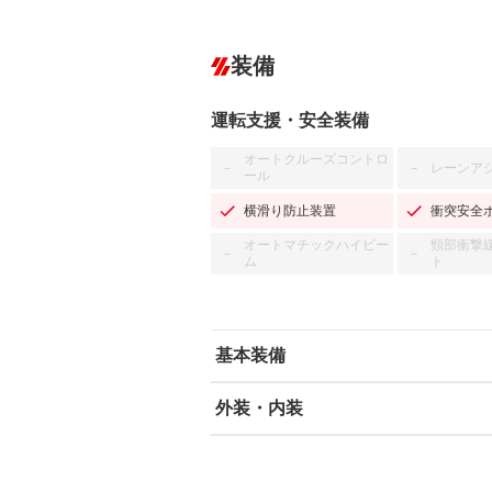
装備
運転支援・安全装備
オートクルーズコントロ
レーンア
－
－
ール
横滑り防止装置
衝突安全
オートマチックハイビー
頸部衝撃
－
－
ム
ト
基本装備
外装・内装
エアバッグ：運転席/助手席/サイド
ABS
エアコン
カーナビ：メモリーナビ他
ダウンヒルアシストコントロール