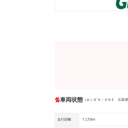
車両状態
（ホンダ Ｎ－ＯＮＥ 広島
走行距離
7.1万km