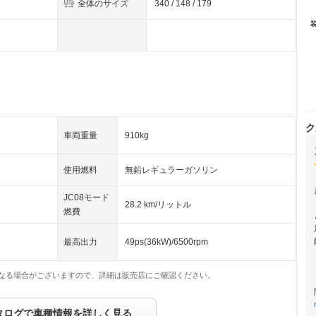
全体のサイズ
340 / 148 / 179
ク
車両重量
910kg
使用燃料
無鉛レギュラーガソリン
JC08モード
28.2 km/リットル
燃費
最高出力
49ps(36kW)/6500rpm
なる場合がございますので、詳細は販売店にご確認ください。
タログで車種情報を詳しく見る