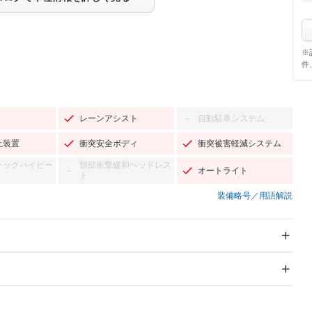
※
件
レーンアシスト
自動駐車システム
－
止装置
衝突安全ボディ
衝突被害軽減システム
チックハイビー
頸部衝撃緩和ヘッドレス
オートライト
－
ト
装備略号／用語解説
スライドドア：両面電動
サンルーフ
－
Wエアコン
リフトアップ
－
－
TV
－