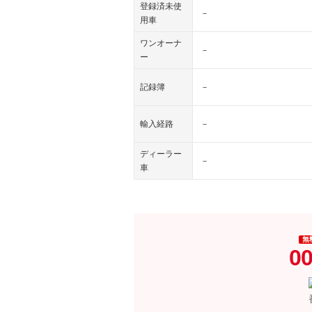
登録済未使
－
用車
ワンオーナ
－
ー
記録簿
－
輸入経路
－
ディーラー
－
車
無
00