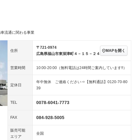
パワーステアリング
パワーウィンドウ
アルミホイール：15イ
－ビジュアル
－
ンチ
ングストップ
ドライブレコーダー
USB入力端子
－
－
ハーフレザーシート
キーレス
クリーンディーゼル
センターデフロック
－
－
動車流通に関わる事業
セノンライト)
ポータブルナビ
バックカメラ
－
－
乗車
電動格納ミラー
スマートキー
ローダウン
－
〒721-0974
MAPを開く
住所
装備略号／用語解説
広島県福山市東深津町４－１５－２４
ート
3列シート
ベンチシート
－
－
営業時間
10:00-20:00（無料電話は24時間ご案内しています!!）
ップシート
オットマン
電動格納サードシート
－
－
スルー
後席モニター
電動リアゲート
－
－
年中無休 ご連絡ください⇒【無料通話】0120-70-80
定休日
39
アコン
全周囲カメラ
サイドカメラ
－
－
ペンション
0078-6041-7773
TEL
084-928-5005
装備略号／用語解説
FAX
販売可能
全国
エリア