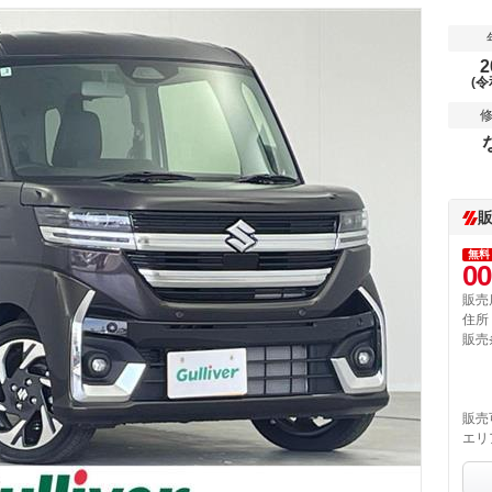
2
(令
無料
00
販売
住所
販売
販売
エリ