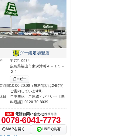
グー鑑定加盟店
所
〒721-0974
広島県福山市東深津町４－１５－
２４
コピー
業時間
10:00-20:00（無料電話は24時間
ご案内しています!!）
休日
年中無休 ご連絡ください⇒【無
料通話】0120-70-8039
電話お問い合わせ
無料
携帯可
0078-6041-7773
MAPを開く
LINEで共有