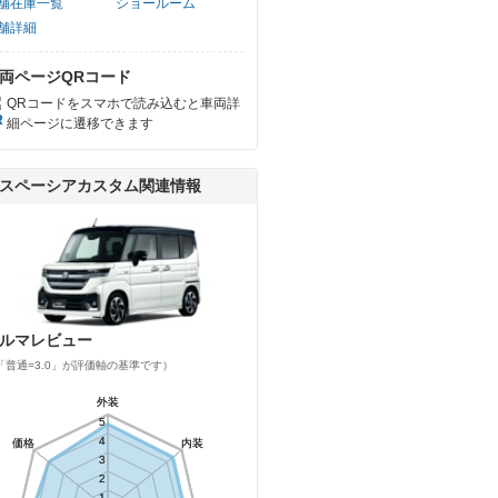
舗在庫一覧
ショールーム
舗詳細
両ページQRコード
QRコードをスマホで読み込むと車両詳
細ページに遷移できます
スペーシアカスタム関連情報
ルマレビュー
「普通=3.0」が評価軸の基準です）
外装
外装
5
5
4
4
価格
価格
内装
内装
3
3
2
2
1
1