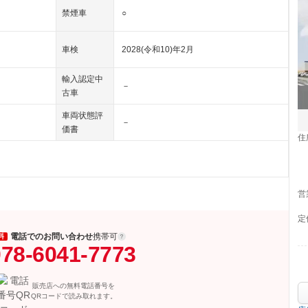
禁煙車
○
車検
2028(令和10)年2月
輸入認定中
－
古車
車両状態評
－
価書
住
営
定
電話でのお問い合わせ
携帯可
料
78-6041-7773
販売店への無料電話番号を
QRコードで読み取れます。