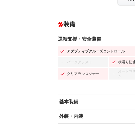
装備
運転支援・安全装備
アダプティブクルーズコントロール
パークアシスト
横滑り防
－
オートマ
クリアランスソナー
－
ム
基本装備
外装・内装
エアバッグ：運転席/助手席/サイド
ABS
エアコン
カーナビ
－