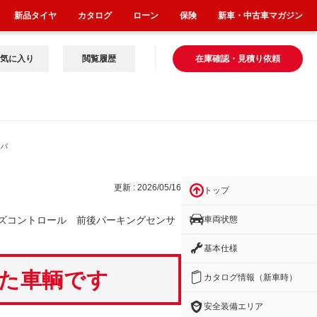
新品タイヤ
カタログ
ローン
保険
新車・中古車マガジン
気に入り
閲覧履歴
在庫確認・見積り依頼
後パ
更新 : 2026/05/16
トップ
車両状態
ズコントロール 前後パーキングセンサ
基本仕様
いた車輌です
カタログ情報（新車時）
安全装備エリア