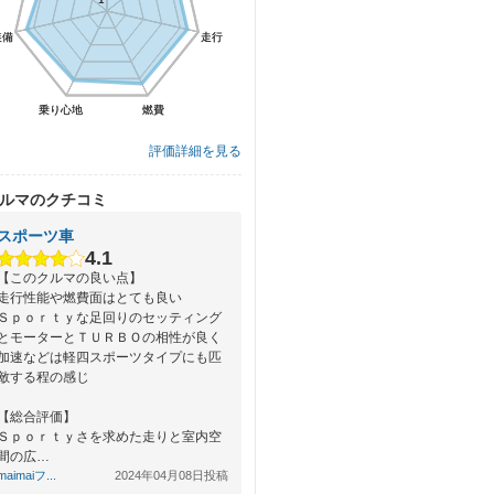
装備
装備
走行
走行
乗り心地
乗り心地
燃費
燃費
評価詳細を見る
ルマのクチコミ
スポーツ車
4.1
【このクルマの良い点】
走行性能や燃費面はとても良い
Ｓｐｏｒｔｙな足回りのセッティング
とモーターとＴＵＲＢＯの相性が良く
加速などは軽四スポーツタイプにも匹
敵する程の感じ
【総合評価】
Ｓｐｏｒｔｙさを求めた走りと室内空
間の広…
maimaiフ...
2024年04月08日投稿