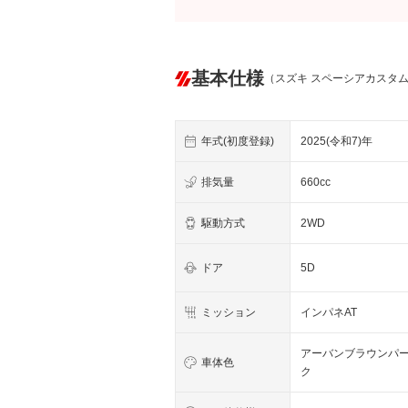
基本仕様
（スズキ スペーシアカスタ
年式(初度登録)
2025(令和7)年
排気量
660cc
駆動方式
2WD
ドア
5D
ミッション
インパネAT
アーバンブラウンパ
車体色
ク