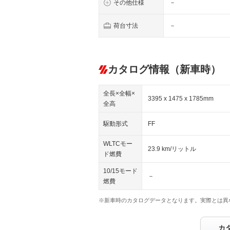
その他仕様
－
荷台寸法
－
カタログ情報（新車時）
全長×全幅×
3395 x 1475 x 1785mm
全高
駆動形式
FF
WLTCモー
23.9 km/リットル
ド燃費
10/15モード
－
燃費
※新車時のカタログデータとなります。実際とは異
カ