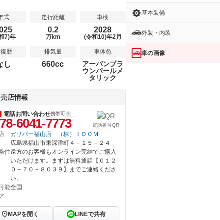
基本装備
年式
走行距離
車検
025
0.2
2028
外装・内装
和7)年
万km
(令和10)年2月
修復歴
排気量
車体色
車の画像
なし
660cc
アーバンブラ
ウンパールメ
タリック
販売店情報
電話お問い合わせ
携帯可
78-6041-7773
電話番号QR
店
ガリバー福山店 （株）ＩＤＯＭ
広島県福山市東深津町４－１５－２４
条件
遠方のお客様もオンライン完結でご購入
いただけます。まずは無料通話【０１２
０－７０－８０３９】までご連絡くださ
い。
可能
全国
ア
MAPを開く
LINEで共有