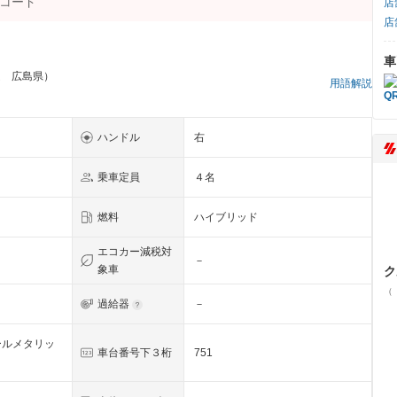
店
店
車
ム 広島県）
用語解説
ハンドル
右
乗車定員
４名
燃料
ハイブリッド
エコカー減税対
－
象車
ク
（
過給器
－
ールメタリッ
車台番号下３桁
751