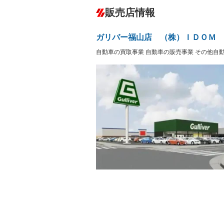
ダウンヒルアシストコントロール
－
販売店情報
オーディオ
－
盗難防止システム
アイドリ
ヘッドライトウォッシャ
革シート
－
－
ガリバー福山店 （株）ＩＤＯＭ
ー
Bluetooth接続
100V電源
－
－
自動車の買取事業 自動車の販売事業 その他自
LEDヘッドランプ
HID(キ
－
レンタカーアップ
展示・試
－
－
ETC
エアロ
－
－
ランフラットタイヤ
パワーシ
－
－
フルフラットシート
チップア
－
－
シートヒーター
ウォーク
－
フロントカメラ
シートエ
－
－
ルーフレール
エアサス
－
－