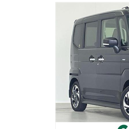
マガジン
車カタログ
自動車ローン
保険
レビュー
価格相場
教習所
用語集