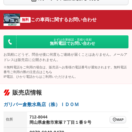
：装備あり
：装備あり
シートエアコン
全周囲カメラ
：装備あり
：装備あり
この車両に関するお問い合わせ
サイドカメラ
無料
ルーフレール
：装備あり
：装備なし
エアサスペンション
ヘッドライトウォッシャー
：装備なし
：装備なし
装備略号／用語解説
まずは在庫確認・見積り依頼
無料電話でお問い合わせ
お気軽にどうぞ。問合せ後に何度もご連絡が届くことはありません。メールア
ドレスは販売店に公開されません。
※無料電話をご利用の場合は、販売店へお客様の電話番号が通知されます。無料電話
番号ご利用の際の注意点は
こちら
IP電話、ひかり電話からはご利用いただけません。
販売店情報
ガリバー倉敷水島店（株）ＩＤＯＭ
712-8044
住所
MAP
岡山県倉敷市東塚７丁目１番９号