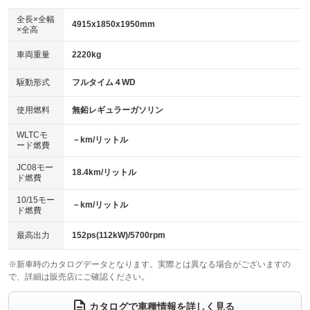
ダウンヒルアシストコントロール
：装備なし
アルミホイール：17インチ
全長×全幅
：装備あり
4915x1850x1950mm
×全高
パワーウィンドウ
盗難防止システム
：装備あり
：装備あり
革シート
ハーフレザーシート
：装備なし
：装備なし
車両重量
2220kg
アイドリングストップ
ドライブレコーダー
：装備あり
：装備あり
キーレス
LEDヘッドランプ
：装備あり
：装備あり
USB入力端子
Bluetooth接続
駆動形式
フルタイム４WD
：装備あり
：装備あり
HID(キセノンライト)
ポータブルナビ
：装備なし
：装備なし
100V電源
クリーンディーゼル
使用燃料
無鉛レギュラーガソリン
：装備あり
：装備なし
バックカメラ
ETC2.0
：装備あり
：装備あり
センターデフロック
：装備あり
WLTCモ
エアロ
スマートキー
－km/リットル
：装備なし
：装備あり
ード燃費
レンタカーアップ
展示・試乗車
：装備なし
：装備なし
ローダウン
ランフラットタイヤ
：装備なし
：装備なし
JC08モー
18.4km/リットル
ド燃費
電動格納ミラー
：装備あり
パワーシート
3列シート
：装備あり
：装備あり
10/15モー
装備略号／用語解説
－km/リットル
ド燃費
ベンチシート
フルフラットシート
：装備なし
：装備なし
チップアップシート
オットマン
最高出力
152ps(112kW)/5700rpm
：装備なし
：装備あり
電動格納サードシート
シートヒーター
：装備なし
：装備あり
※新車時のカタログデータとなります。実際とは異なる場合がございますの
で、詳細は販売店にご確認ください。
ウォークスルー
後席モニター
：装備あり
：装備あり
カタログで車種情報を詳しく見る
電動リアゲート
フロントカメラ