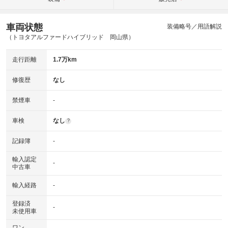
車両状態
装備略号／用語解説
（トヨタアルファードハイブリッド 岡山県）
走行距離
1.7万km
修復歴
なし
禁煙車
-
車検
なし
?
記録簿
-
輸入認定
-
中古車
輸入経路
-
登録済
-
未使用車
ワン