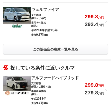
ヴェルファイア
支払総額
299.8
万円
(税込)(リ済込)
車両本体価格
292.4
万円
(税込)
2018(平成30)年
年式
9.3万km
走行
この販売店の在庫一覧を見る
探している条件に近いクルマ
アルファードハイブリッド
支払総額
299.8
万円
(税込)(リ済込・追)
車両本体価格
279.8
万円
(税込)
2018年
年式
9.4万km
走行