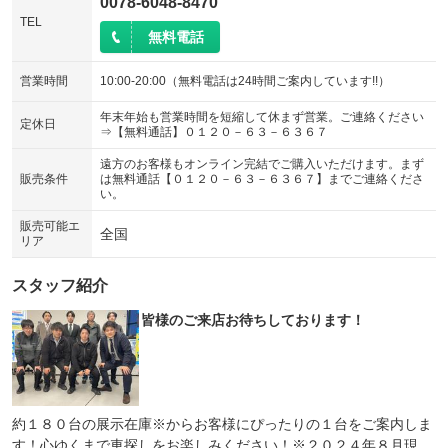
0078-6048-8470
TEL
無料電話
営業時間
10:00-20:00（無料電話は24時間ご案内しています!!）
年末年始も営業時間を短縮して休まず営業。ご連絡ください
定休日
⇒【無料通話】０１２０－６３－６３６７
遠方のお客様もオンライン完結でご購入いただけます。まず
販売条件
は無料通話【０１２０－６３－６３６７】までご連絡くださ
い。
販売可能エ
全国
リア
スタッフ紹介
皆様のご来店お待ちしております！
約１８０台の展示在庫※からお客様にぴったりの１台をご案内しま
す！心ゆくまで車探しをお楽しみください！※２０２４年８月現