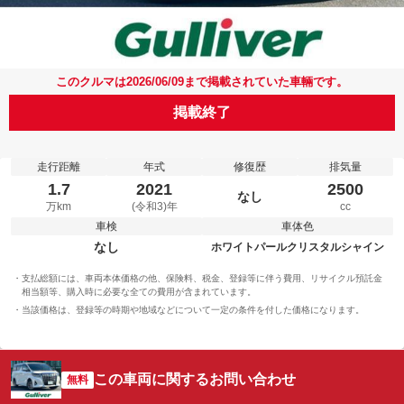
このクルマは2026/06/09まで掲載されていた車輛です。
掲載終了
走行距離
年式
修復歴
排気量
1.7
2021
2500
なし
万km
(令和3)年
cc
車検
車体色
なし
ホワイトパールクリスタルシャイン
支払総額には、車両本体価格の他、保険料、税金、登録等に伴う費用、リサイクル預託金
相当額等、購入時に必要な全ての費用が含まれています。
当該価格は、登録等の時期や地域などについて一定の条件を付した価格になります。
この車両に関するお問い合わせ
無料