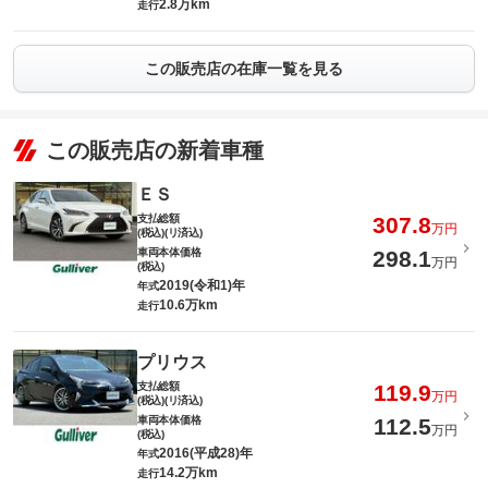
2.8万km
走行
この販売店の在庫一覧を見る
この販売店の新着車種
ＥＳ
支払総額
307.8
万円
(税込)(リ済込)
車両本体価格
298.1
万円
(税込)
2019(令和1)年
年式
10.6万km
走行
プリウス
支払総額
119.9
万円
(税込)(リ済込)
車両本体価格
112.5
万円
(税込)
2016(平成28)年
年式
14.2万km
走行