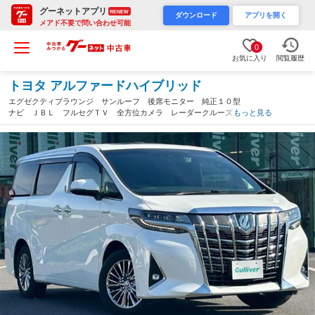
グーネットアプリ
RENEW
ダウンロード
アプリを開く
メアド不要で問い合わせ可能
0
お気に入り
閲覧履歴
トヨタ アルファードハイブリッド
エグゼクティブラウンジ サンルーフ 後席モニター 純正１０型
ナビ ＪＢＬ フルセグＴＶ 全方位カメラ レーダークルーズコ
もっと見る
ントロール 衝突軽減 車線逸脱抑制機能 ＢＳＭ パーキングサ
ポートブレーキ 両側パワスラ ドラレコ（岡山県）