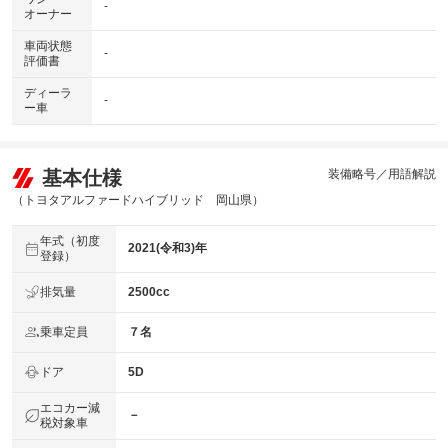
-
オーナー
車両状態
-
評価書
ディーラ
-
ー車
基本仕様
装備略号／用語解説
（トヨタアルファードハイブリッド 岡山県）
年式（初度
2021(令和3)年
登録）
排気量
2500cc
乗車定員
７名
ドア
5D
エコカー減
－
税対象車