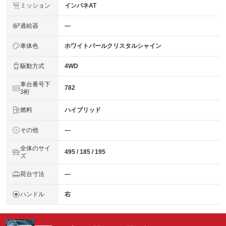
ミッション
インパネAT
過給器
―
車体色
ホワイトパールクリスタルシャイン
駆動方式
4WD
車台番号下
782
3桁
燃料
ハイブリッド
その他
―
全体のサイ
495 / 185 / 195
ズ
荷台寸法
―
ハンドル
右