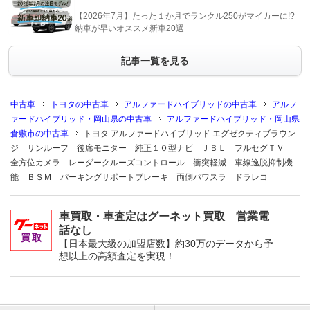
【2026年7月】たった１か月でランクル250がマイカーに!?
納車が早いオススメ新車20選
記事一覧を見る
中古車
トヨタの中古車
アルファードハイブリッドの中古車
アルフ
ァードハイブリッド・岡山県の中古車
アルファードハイブリッド・岡山県
倉敷市の中古車
トヨタ アルファードハイブリッド エグゼクティブラウン
ジ サンルーフ 後席モニター 純正１０型ナビ ＪＢＬ フルセグＴＶ
全方位カメラ レーダークルーズコントロール 衝突軽減 車線逸脱抑制機
能 ＢＳＭ パーキングサポートブレーキ 両側パワスラ ドラレコ
車買取・車査定はグーネット買取 営業電
話なし
【日本最大級の加盟店数】約30万のデータから予
想以上の高額査定を実現！