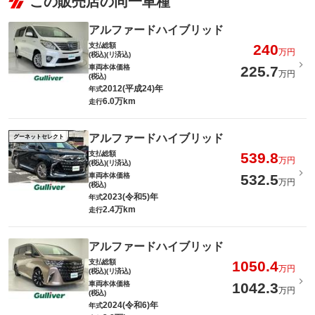
この販売店の同一車種
アルファードハイブリッド
支払総額
240
万円
(税込)(リ済込)
車両本体価格
225.7
万円
(税込)
2012(平成24)年
年式
6.0万km
走行
アルファードハイブリッド
グーネットセレクト
支払総額
539.8
万円
(税込)(リ済込)
車両本体価格
532.5
万円
(税込)
2023(令和5)年
年式
2.4万km
走行
アルファードハイブリッド
支払総額
1050.4
万円
(税込)(リ済込)
車両本体価格
1042.3
万円
(税込)
2024(令和6)年
年式