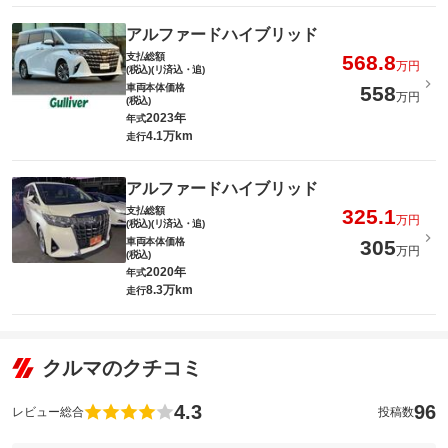
アルファードハイブリッド
支払総額
568.8
万円
(税込)(リ済込・追)
車両本体価格
558
万円
(税込)
2023年
年式
4.1万km
走行
アルファードハイブリッド
支払総額
325.1
万円
(税込)(リ済込・追)
車両本体価格
305
万円
(税込)
2020年
年式
8.3万km
走行
クルマのクチコミ
4.3
96
レビュー総合
投稿数