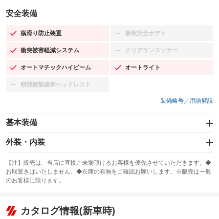
安全装備
横滑り防止装置
衝突安全ボディ
：装備あり
：装備なし
衝突被害軽減システム
クリアランスソナー
：装備あり
：装備なし
オートマチックハイビーム
オートライト
：装備あり
：装備あり
頸部衝撃緩和ヘッドレスト
：装備なし
装備略号／用語解説
基本装備
エアバッグ：運転席/助手席
外装・内装
：装備あり
スライドドア：両面電動
カーナビ：SDナビ
：装備あり
：装備あり
【注】販売は、当店に直接ご来場頂けるお客様を優先させていただきます。◆
お取置きはいたしません。◆在庫の有無をご確認お願いします。※販売は一般
サンルーフ
ABS
TV：フルセグ
：装備あり
：装備あり
：装備あり
のお客様に限ります。
エアコン
Wエアコン
オーディオ：CDまたはCDチェンジャー／ミュージックプレイヤー接続
：装備あり
：装備あり
：装備あり
可
リフトアップ
パワーステアリング
カタログ情報(新車時)
：装備なし
：装備あり
ビジュアル：-／DVD再生
：装備あり