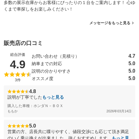
多数の展示在庫からお客様にぴったりの１台をご案内します！ 心ゆ
くまで車探しをお楽しみください！
メッセージをもっと見る
販売店の口コミ
総合評価
4.7
お問い合わせ（見積り）
（5点満点中）
4.9
5.0
納車までの対応
5.0
説明の分かりやすさ
5.0
オススメ度
3件
4.8
説明が丁寧でした
もっと見る
購入した車種：ホンダＮ－ＢＯＸ
ももか
2026年03月14日
5.0
営業の方、店長共に喋りやすく、値段交渉にも応じて頂き満足
のいく乗り換えが出来ました。強くおすすめします。
もっと見