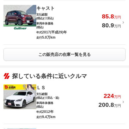
キャスト
支払総額
85.8
万円
(税込)(リ済込)
車両本体価格
80.9
万円
(税込)
2017(平成29)年
年式
5.0万km
走行
この販売店の在庫一覧を見る
探している条件に近いクルマ
ＬＳ
支払総額
224
万円
(税込)(リ済込・追)
車両本体価格
200.8
万円
(税込)
2012年
年式
9.4万km
走行