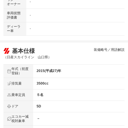
-
オーナー
車両状態
-
評価書
ディーラ
-
ー車
基本仕様
装備略号／用語解説
（日産スカイライン 山口県）
年式（初度
2015(平成27)年
登録）
排気量
3500cc
乗車定員
５名
ドア
5D
エコカー減
－
税対象車