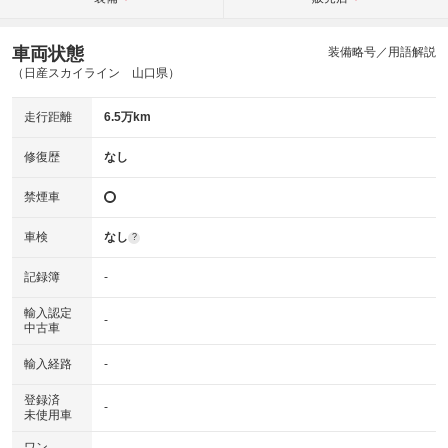
車両状態
装備略号／用語解説
（日産スカイライン 山口県）
走行距離
6.5万km
修復歴
なし
禁煙車
車検
なし
?
記録簿
-
輸入認定
-
中古車
輸入経路
-
登録済
-
未使用車
ワン