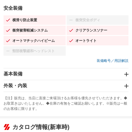
安全装備
横滑り防止装置
衝突安全ボディ
：装備あり
：装備なし
衝突被害軽減システム
クリアランスソナー
：装備あり
：装備あり
オートマチックハイビーム
オートライト
：装備あり
：装備あり
頸部衝撃緩和ヘッドレスト
：装備なし
装備略号／用語解説
基本装備
エアバッグ：運転席/助手席/サイド
外装・内装
：装備あり
スライドドア
カーナビ：SDナビ
：装備なし
：装備あり
【注】販売は、当店に直接ご来場頂けるお客様を優先させていただきます。◆
お取置きはいたしません。◆在庫の有無をご確認お願いします。※販売は一般
サンルーフ
ABS
TV：フルセグ
：装備なし
：装備あり
：装備あり
のお客様に限ります。
エアコン
Wエアコン
オーディオ：CDまたはCDチェンジャー／ミュージックプレイヤー接続
：装備あり
：装備なし
：装備あり
可
リフトアップ
パワーステアリング
カタログ情報(新車時)
：装備なし
：装備あり
ビジュアル
：装備なし