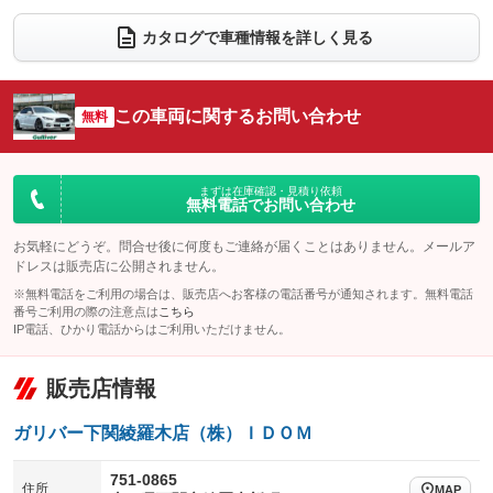
ダウンヒルアシストコントロール
：装備なし
アルミホイール：20インチ
：装備あり
カタログで車種情報を詳しく見る
パワーウィンドウ
盗難防止システム
：装備あり
：装備なし
革シート
ハーフレザーシート
：装備あり
：装備なし
アイドリングストップ
ドライブレコーダー
：装備あり
：装備あり
キーレス
LEDヘッドランプ
：装備あり
：装備あり
この車両に関するお問い合わせ
無料
USB入力端子
Bluetooth接続
：装備あり
：装備あり
HID(キセノンライト)
ポータブルナビ
：装備なし
：装備なし
100V電源
クリーンディーゼル
：装備なし
：装備なし
バックカメラ
ETC
：装備なし
：装備あり
まずは在庫確認・見積り依頼
無料電話でお問い合わせ
センターデフロック
：装備なし
エアロ
スマートキー
：装備なし
：装備あり
レンタカーアップ
展示・試乗車
お気軽にどうぞ。問合せ後に何度もご連絡が届くことはありません。メールア
：装備なし
：装備なし
ローダウン
ランフラットタイヤ
：装備なし
：装備なし
ドレスは販売店に公開されません。
電動格納ミラー
：装備なし
※無料電話をご利用の場合は、販売店へお客様の電話番号が通知されます。無料電話
パワーシート
3列シート
：装備あり
：装備なし
番号ご利用の際の注意点は
こちら
装備略号／用語解説
IP電話、ひかり電話からはご利用いただけません。
ベンチシート
フルフラットシート
：装備なし
：装備なし
チップアップシート
オットマン
：装備なし
：装備なし
販売店情報
電動格納サードシート
シートヒーター
：装備なし
：装備あり
ガリバー下関綾羅木店（株）ＩＤＯＭ
ウォークスルー
後席モニター
：装備なし
：装備なし
751-0865
住所
電動リアゲート
フロントカメラ
MAP