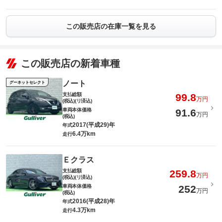
この販売店の在庫一覧を見る
この販売店の新着車種
ノート
グーネットセレクト
支払総額
99.8
万円
(税込)(リ済込)
車両本体価格
91.6
万円
(税込)
2017(平成29)年
年式
6.4万km
走行
Ｅクラス
支払総額
259.8
万円
(税込)(リ済込)
車両本体価格
252
万円
(税込)
2016(平成28)年
年式
4.3万km
走行