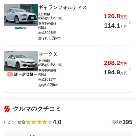
ギャランフォルティス
支払総額
126.8
万円
(税込)(リ済込・追)
車両本体価格
114.1
万円
(税込)
2008年
年式
10.6万km
走行
マークＸ
支払総額
208.2
万円
(税込)(リ済込・追)
車両本体価格
194.9
万円
(税込)
2017年
年式
6.8万km
走行
クルマのクチコミ
4.0
395
レビュー総合
投稿数