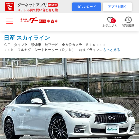
グーネットアプリ
RENEW
ダウンロード
アプリを開く
メアド不要で問い合わせ可能
0
お気に入り
閲覧履歴
日産 スカイライン
ＧＴ タイプＰ 禁煙車 純正ナビ 全方位カメラ Ｂｌｕｅｔｏ
ｏｔｈ フルセグ シートヒーター（Ｄ／Ｎ） 前後ドライブレコ
もっと見る
ーダー シートヒーター 社外２０インチアルミ 前後コーナーセ
ンサー ＬＥＤヘッドライト ＥＴＣ（山口県）