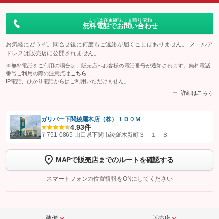
まずは在庫確認・見積り依頼
無料電話でお問い合わせ
お気軽にどうぞ。問合せ後に何度もご連絡が届くことはありません。 メールア
ドレスは販売店に公開されません。
※無料電話をご利用の場合は、販売店へお客様の電話番号が通知されます。無料電話
番号ご利用の際の注意点は
こちら
IP電話、ひかり電話からはご利用いただけません。
詳細はこちら
ガリバー下関綾羅木店（株）ＩＤＯＭ
4.9
3件
【STEP1】
認証画面でグーネットを友だち追加してから「許可する」ボタンを押
〒751-0865 山口県下関市綾羅木新町３－１－８
します
MAPで販売店までのルートを確認する
【STEP2】
トーク画面で
ボタンをタップして問い合わせを
完了してください。
スマートフォンの位置情報をONにしてください
こちら
装備
販売店