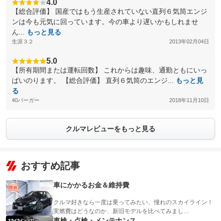
4.0
【総合評価】 国産ではもう生産されていない直列６気筒エンジ
ンは今も元気に回っています。今の車より遅いかもしれませ
ん...
もっと見る
生涯３２
2013年02月04日
5.0
【所有期間または運転回数】 これからは趣味、通勤ともにいっ
ぱいのります。 【総合評価】 直列６気筒のエンジ...
もっと見
る
40バーガー
2018年11月10日
クルマレビューをもっと見る
おすすめ記事
車にかかるお金＆維持費
クルマ好きなら一度は乗ってみたい、憧れのスカイライン！
実燃費はどうなのか、新旧モデルを比べてみまし…
車検・点検・メンテナンス