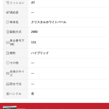
ミッション
AT
過給器
―
車体色
クリスタルホワイトパール
駆動方式
2WD
車台番号下
131
3桁
燃料
ハイブリッド
その他
―
全体のサイ
―
ズ
荷台寸法
―
ハンドル
右