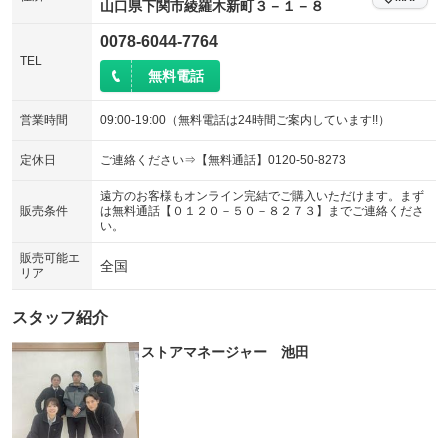
：装備なし
：装備なし
山口県下関市綾羅木新町３－１－８
シートエアコン
全周囲カメラ
：装備なし
：装備あり
0078-6044-7764
TEL
サイドカメラ
ルーフレール
：装備なし
：装備なし
無料電話
エアサスペンション
ヘッドライトウォッシャー
：装備なし
：装備なし
営業時間
09:00-19:00（無料電話は24時間ご案内しています!!）
装備略号／用語解説
定休日
ご連絡ください⇒【無料通話】0120-50-8273
遠方のお客様もオンライン完結でご購入いただけます。まず
販売条件
は無料通話【０１２０－５０－８２７３】までご連絡くださ
い。
販売可能エ
全国
リア
スタッフ紹介
ストアマネージャー 池田