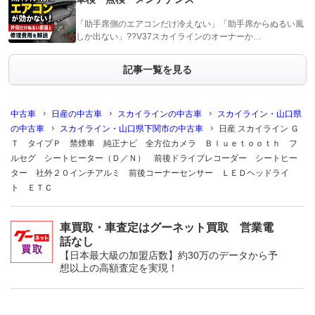
「助手席側のエアコンだけ冷えない」「助手席からぬるい風
しか出ない」??V37スカイラインのオーナーか…
記事一覧を見る
中古車
日産の中古車
スカイラインの中古車
スカイライン・山口県
の中古車
スカイライン・山口県下関市の中古車
日産 スカイライン Ｇ
Ｔ タイプＰ 禁煙車 純正ナビ 全方位カメラ Ｂｌｕｅｔｏｏｔｈ フ
ルセグ シートヒーター（Ｄ／Ｎ） 前後ドライブレコーダー シートヒー
ター 社外２０インチアルミ 前後コーナーセンサー ＬＥＤヘッドライ
ト ＥＴＣ
車買取・車査定はグーネット買取 営業電
話なし
【日本最大級の加盟店数】約30万のデータから予
想以上の高額査定を実現！