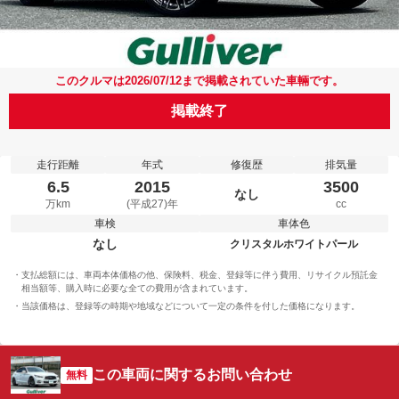
このクルマは2026/07/12まで掲載されていた車輛です。
掲載終了
走行距離
年式
修復歴
排気量
6.5
2015
3500
なし
万km
(平成27)年
cc
車検
車体色
なし
クリスタルホワイトパール
支払総額には、車両本体価格の他、保険料、税金、登録等に伴う費用、リサイクル預託金
相当額等、購入時に必要な全ての費用が含まれています。
当該価格は、登録等の時期や地域などについて一定の条件を付した価格になります。
この車両に関するお問い合わせ
無料