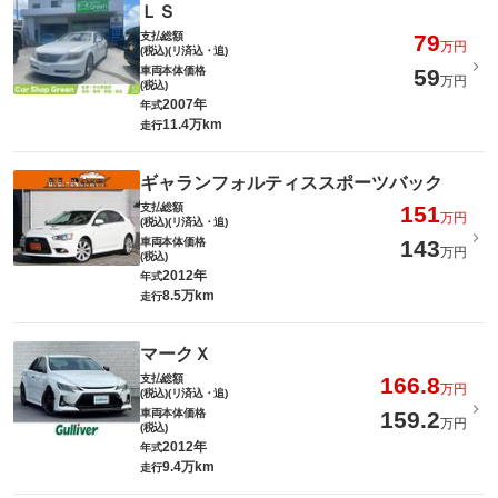
ＬＳ
支払総額
79
万円
(税込)(リ済込・追)
車両本体価格
59
万円
(税込)
2007年
年式
11.4万km
走行
ギャランフォルティススポーツバック
支払総額
151
万円
(税込)(リ済込・追)
車両本体価格
143
万円
(税込)
2012年
年式
8.5万km
走行
マークＸ
支払総額
166.8
万円
(税込)(リ済込・追)
車両本体価格
159.2
万円
(税込)
2012年
年式
9.4万km
走行