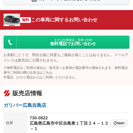
：装備なし
：装備あり
シートエアコン
全周囲カメラ
：装備あり
：装備あり
この車両に関するお問い合わせ
サイドカメラ
無料
ルーフレール
：装備あり
：装備なし
エアサスペンション
ヘッドライトウォッシャー
：装備なし
：装備なし
装備略号／用語解説
まずは在庫確認・見積り依頼
無料電話でお問い合わせ
お気軽にどうぞ。問合せ後に何度もご連絡が届くことはありません。メールア
ドレスは販売店に公開されません。
※無料電話をご利用の場合は、販売店へお客様の電話番号が通知されます。無料電話
番号ご利用の際の注意点は
こちら
IP電話、ひかり電話からはご利用いただけません。
販売店情報
ガリバー広島吉島店
730-0822
住所
広島県広島市中区吉島東１丁目２４－１２
MAP
－１