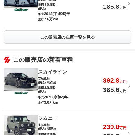
車両本体価格
185.8
万円
(税込)
2013(平成25)年
年式
7.6万km
走行
この販売店の在庫一覧を見る
この販売店の新着車種
スカイライン
支払総額
392.8
万円
(税込)(リ済込)
車両本体価格
385.6
万円
(税込)
2020(令和2)年
年式
3.6万km
走行
ジムニー
支払総額
239.8
万円
(税込)(リ済込)
車両本体価格