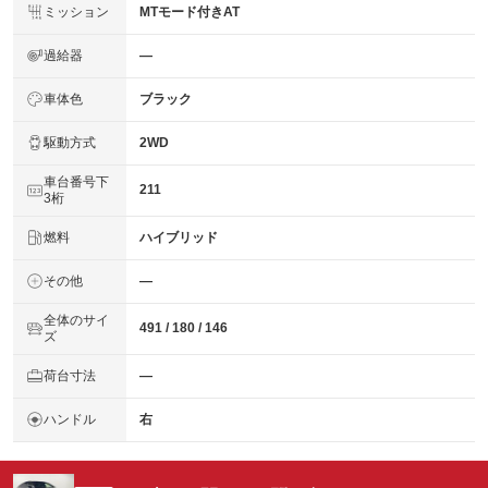
ミッション
MTモード付きAT
過給器
―
車体色
ブラック
駆動方式
2WD
車台番号下
211
3桁
燃料
ハイブリッド
その他
―
全体のサイ
491 / 180 / 146
ズ
荷台寸法
―
ハンドル
右