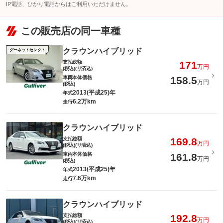
IP電話、ひかり電話からはご利用いただけません。
この販売店の同一車種
クラウンハイブリッド
グーネットセレクト
支払総額
171
万円
(税込)(リ済込)
車両本体価格
158.5
万円
(税込)
2013(平成25)年
年式
6.2万km
走行
クラウンハイブリッド
支払総額
169.8
万円
(税込)(リ済込)
車両本体価格
161.8
万円
(税込)
2013(平成25)年
年式
7.6万km
走行
クラウンハイブリッド
支払総額
192.8
万円
(税込)(リ済込)