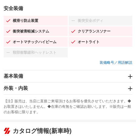
安全装備
横滑り防止装置
衝突安全ボディ
：装備あり
：装備なし
衝突被害軽減システム
クリアランスソナー
：装備あり
：装備あり
オートマチックハイビーム
オートライト
：装備あり
：装備あり
頸部衝撃緩和ヘッドレスト
：装備なし
装備略号／用語解説
基本装備
エアバッグ：運転席/助手席/サイド
外装・内装
：装備あり
スライドドア
カーナビ：SDナビ
：装備なし
：装備あり
【注】販売は、当店に直接ご来場頂けるお客様を優先させていただきます。◆
お取置きはいたしません。◆在庫の有無をご確認お願いします。※販売は一般
サンルーフ
ABS
TV：フルセグ
：装備なし
：装備あり
：装備あり
のお客様に限ります。
エアコン
Wエアコン
オーディオ：CDまたはCDチェンジャー／ミュージックプレイヤー接続
：装備あり
：装備なし
：装備あり
可／ミュージックサーバー
リフトアップ
パワーステアリング
カタログ情報(新車時)
：装備なし
：装備あり
ビジュアル：ブルーレイ再生／DVD再生
：装備あり