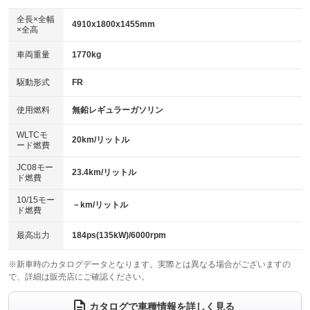
ダウンヒルアシストコントロール
：装備なし
アルミホイール：18インチ
全長×全幅
：装備あり
4910x1800x1455mm
×全高
パワーウィンドウ
盗難防止システム
：装備あり
：装備あり
革シート
ハーフレザーシート
：装備あり
：装備なし
車両重量
1770kg
アイドリングストップ
ドライブレコーダー
：装備あり
：装備なし
キーレス
LEDヘッドランプ
：装備あり
：装備あり
USB入力端子
Bluetooth接続
駆動形式
FR
：装備なし
：装備あり
HID(キセノンライト)
ポータブルナビ
：装備なし
：装備なし
100V電源
クリーンディーゼル
使用燃料
無鉛レギュラーガソリン
：装備なし
：装備なし
バックカメラ
ETC
：装備あり
：装備あり
センターデフロック
：装備なし
WLTCモ
エアロ
スマートキー
20km/リットル
：装備なし
：装備あり
ード燃費
レンタカーアップ
展示・試乗車
：装備なし
：装備なし
ローダウン
ランフラットタイヤ
：装備なし
：装備なし
JC08モー
23.4km/リットル
ド燃費
電動格納ミラー
：装備なし
パワーシート
3列シート
：装備あり
：装備なし
10/15モー
装備略号／用語解説
－km/リットル
ド燃費
ベンチシート
フルフラットシート
：装備なし
：装備なし
チップアップシート
オットマン
最高出力
184ps(135kW)/6000rpm
：装備なし
：装備なし
電動格納サードシート
シートヒーター
：装備なし
：装備あり
※新車時のカタログデータとなります。実際とは異なる場合がございますの
で、詳細は販売店にご確認ください。
ウォークスルー
後席モニター
：装備なし
：装備なし
カタログで車種情報を詳しく見る
電動リアゲート
フロントカメラ