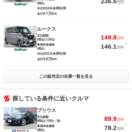
236.5
万円
(税込)
2024(令和6)年
年式
0.7万km
走行
ルークス
支払総額
149.8
万円
(税込)(リ済込)
車両本体価格
146.1
万円
(税込)
2023(令和5)年
年式
4.8万km
走行
この販売店の在庫一覧を見る
探している条件に近いクルマ
プリウス
支払総額
89.9
万円
(税込)(リ済込・追)
車両本体価格
78.2
万円
(税込)