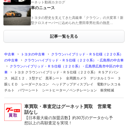
ーネット動画カタログ
車のニュース
トヨタの歴史を支えてきた高級車「クラウン」の大変革！新
型クロスオーバーに込められた豊田章男社長の熱意…
記事一覧を見る
中古車
トヨタの中古車
クラウンハイブリッド・ＲＳ仕様（２２０系）
の中古車
クラウンハイブリッド・ＲＳ仕様（２２０系）・広島県の中古車
クラウンハイブリッド・ＲＳ仕様（２２０系）・広島県広島市中区の中古
車
トヨタ クラウンハイブリッド・ＲＳ仕様（２２０系） ＲＳアドバン
ス 純正１２．３型ナビ 黒革シート 全周囲カメラ デジタルミラー ３
眼ＬＥＤ レーダークルコン ヘッドアップディスプレイ 電動テレスコ＆
チルト パワーシート シートヒーター／ベンチレーション 衝突軽減
車買取・車査定はグーネット買取 営業電
話なし
【日本最大級の加盟店数】約30万のデータから予
想以上の高額査定を実現！