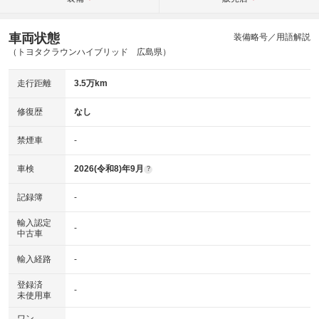
車両状態
装備略号／用語解説
（トヨタクラウンハイブリッド 広島県）
走行距離
3.5万km
修復歴
なし
禁煙車
-
車検
2026(令和8)年9月
?
記録簿
-
輸入認定
-
中古車
輸入経路
-
登録済
-
未使用車
ワン