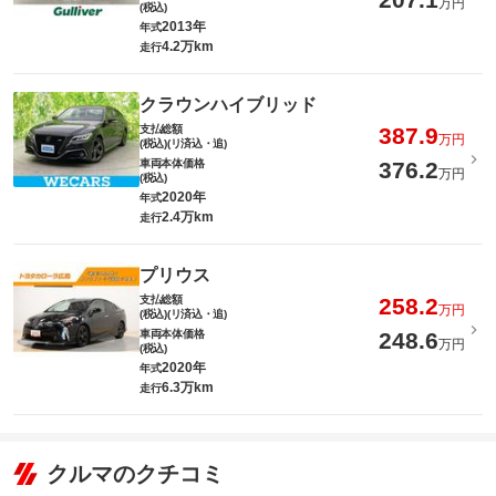
万円
(税込)
2013年
年式
4.2万km
走行
クラウンハイブリッド
支払総額
387.9
万円
(税込)(リ済込・追)
車両本体価格
376.2
万円
(税込)
2020年
年式
2.4万km
走行
プリウス
支払総額
258.2
万円
(税込)(リ済込・追)
車両本体価格
248.6
万円
(税込)
2020年
年式
6.3万km
走行
クルマのクチコミ