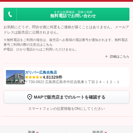
まずは在庫確認・見積り依頼
無料電話でお問い合わせ
お気軽にどうぞ。問合せ後に何度もご連絡が届くことはありません。 メールア
ドレスは販売店に公開されません。
※無料電話をご利用の場合は、販売店へお客様の電話番号が通知されます。無料電話
番号ご利用の際の注意点は
こちら
IP電話、ひかり電話からはご利用いただけません。
詳細はこちら
ガリバー広島吉島店
4.8
1329件
【STEP1】
認証画面でグーネットを友だち追加してから「許可する」ボタンを押
〒730-0822 広島県広島市中区吉島東１丁目２４－１２－１
します
MAPで販売店までのルートを確認する
【STEP2】
トーク画面で
ボタンをタップして問い合わせを
完了してください。
スマートフォンの位置情報をONにしてください
こちら
装備
販売店