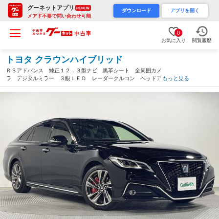
グーネットアプリ
RENEW
ダウンロード
アプリを開く
メアド不要で問い合わせ可能
0
お気に入り
閲覧履歴
トヨタ クラウンハイブリッド
ＲＳアドバンス 純正１２．３型ナビ 黒革シート 全周囲カメ
ラ デジタルミラー ３眼ＬＥＤ レーダークルコン ヘッドアッ
もっと見る
プディスプレイ 電動テレスコ＆チルト パワーシート シートヒ
ーター／ベンチレーション 衝突軽減（広島県）