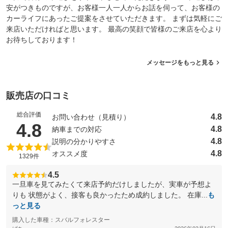
安がつきものですが、お客様一人一人からお話を伺って、お客様の
カーライフにあったご提案をさせていただきます。 まずは気軽にご
来店いただければと思います。 最高の笑顔で皆様のご来店を心より
お待ちしております！
メッセージをもっと見る
販売店の口コミ
総合評価
4.8
お問い合わせ（見積り）
（5点満点中）
4.8
4.8
納車までの対応
4.8
説明の分かりやすさ
4.8
オススメ度
1329件
4.5
一旦車を見てみたくて来店予約だけしましたが、実車が予想よ
りも 状態がよく、接客も良かったため成約しました。 在庫...
も
っと見る
購入した車種：スバルフォレスター