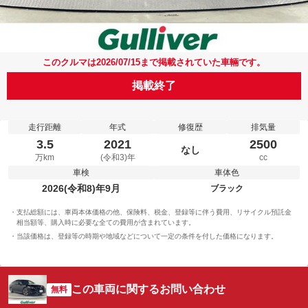
このクルマは2026/07/15まで掲載されていた車輛です。
掲載終了
走行距離
年式
修復歴
排気量
3.5
2021
2500
なし
万km
(令和3)年
cc
車検
車体色
2026(令和8)年9月
ブラック
支払総額には、車両本体価格の他、保険料、税金、登録等に伴う費用、リサイクル預託金
相当額等、購入時に必要な全ての費用が含まれています。
当該価格は、登録等の時期や地域などについて一定の条件を付した価格になります。
この車両に関するお問い合わせ
無料