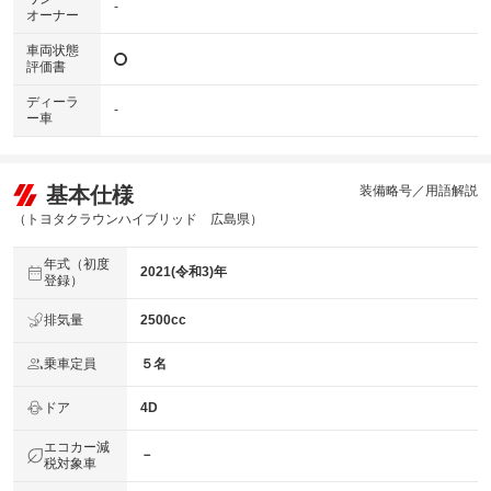
-
オーナー
車両状態
評価書
ディーラ
-
ー車
基本仕様
装備略号／用語解説
（トヨタクラウンハイブリッド 広島県）
年式（初度
2021(令和3)年
登録）
排気量
2500cc
乗車定員
５名
ドア
4D
エコカー減
－
税対象車