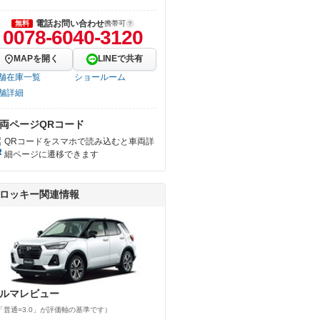
電話お問い合わせ
無料
携帯可
0078-6040-3120
MAPを開く
LINEで共有
舗在庫一覧
ショールーム
舗詳細
両ページQRコード
QRコードをスマホで読み込むと車両詳
細ページに遷移できます
ロッキー関連情報
ルマレビュー
「普通=3.0」が評価軸の基準です）