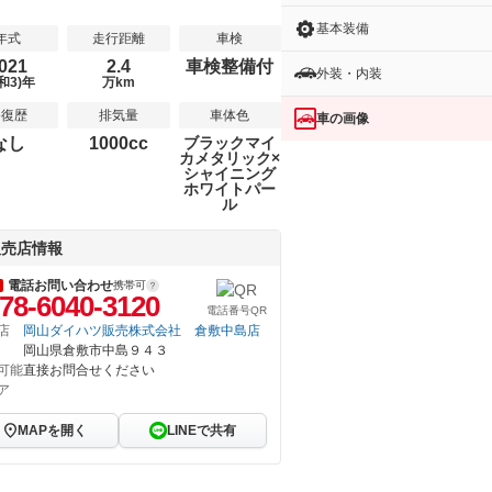
基本装備
年式
走行距離
車検
021
2.4
車検整備付
外装・内装
和3)年
万km
修復歴
排気量
車体色
車の画像
なし
1000cc
ブラックマイ
カメタリック×
シャイニング
ホワイトパー
ル
販売店情報
電話お問い合わせ
携帯可
78-6040-3120
電話番号QR
店
岡山ダイハツ販売株式会社 倉敷中島店
岡山県倉敷市中島９４３
可能
直接お問合せください
ア
MAPを開く
LINEで共有