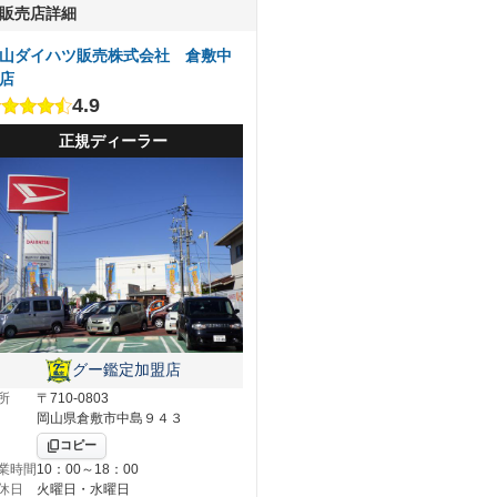
販売店詳細
山ダイハツ販売株式会社 倉敷中
店
4.9
正規ディーラー
グー鑑定加盟店
所
〒710-0803
岡山県倉敷市中島９４３
コピー
業時間
10：00～18：00
休日
火曜日・水曜日