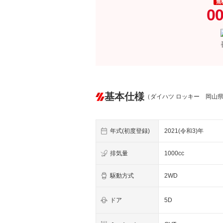
無
00
基本仕様
（ダイハツ ロッキー 岡山
年式(初度登録)
2021(令和3)年
排気量
1000cc
駆動方式
2WD
ドア
5D