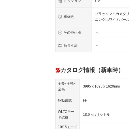
ミッション
CVT
ブラックマイカメタリ
車体色
ニングホワイトパー
その他仕様
－
荷台寸法
－
カタログ情報（新車時）
全長×全幅×
3995 x 1695 x 1620mm
全高
駆動形式
FF
WLTCモー
18.6 km/リットル
ド燃費
10/15モード