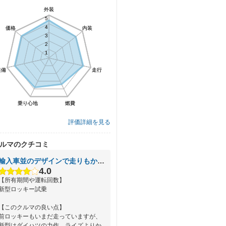
外装
外装
5
5
4
4
価格
価格
内装
内装
3
3
2
2
1
1
装備
装備
走行
走行
乗り心地
乗り心地
燃費
燃費
評価詳細を見る
ルマのクチコミ
輸入車並のデザインで走りもかなりいい安価な国産ＳＵＶで売れる
4.0
【所有期間や運転回数】
新型ロッキー試乗
【このクルマの良い点】
前ロッキーもいまだ走っていますが、
新型はダイハツの力作。ライズよりか