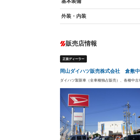
基本装備
外装・内装
エアバッグ：運転席
ABS
エアコン
カーナビ
－
ダウンヒルアシストコントロール
－
販売店情報
オーディオ
－
盗難防止システム
アイドリ
ヘッドライトウォッシャ
革シート
－
－
正規ディーラー
ー
Bluetooth接続
100V電源
－
LEDヘッドランプ
HID(キ
－
－
岡山ダイハツ販売株式会社 倉敷中
レンタカーアップ
展示・試
－
－
ダイハツ製新車（全車種独占販売）、各種中古
ETC
エアロ
－
－
ランフラットタイヤ
パワーシ
－
－
フルフラットシート
チップア
－
－
シートヒーター
ウォーク
－
フロントカメラ
シートエ
－
ルーフレール
エアサス
－
－