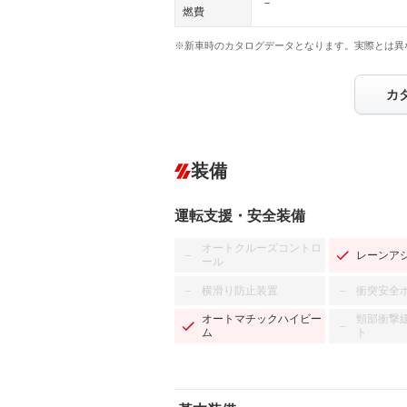
－
燃費
※新車時のカタログデータとなります。実際とは異
カ
装備
運転支援・安全装備
オートクルーズコントロ
レーンア
－
ール
横滑り防止装置
衝突安全
－
－
オートマチックハイビー
頸部衝撃
－
ム
ト