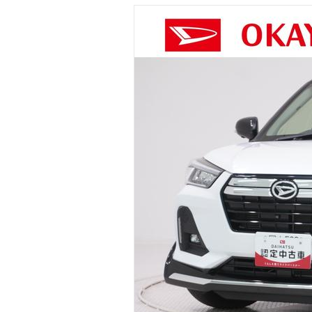
マガジン
車カタログ
自動車ローン
保険
レビュー
価格相場
教習所
用語集