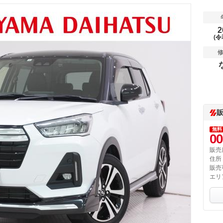
2
(令
無料
00
販売
住所
販売
エリ