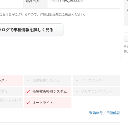
最高出力
98ps(72kW)/6000rpm
なる場合がございますので、詳細は販売店にご確認ください。
タログで車種情報を詳しく見る
※
件
シスト
自動駐車システム
パークアシスト
－
－
ボディ
衝突被害軽減システム
クリアランスソナー
－
緩和ヘッドレス
オートライト
装備略号／用語解説