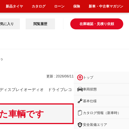
新品タイヤ
カタログ
ローン
保険
新車・中古車マガジン
気に入り
閲覧履歴
在庫確認・見積り依頼
ドラ
更新 : 2026/06/11
トップ
車両状態
ディスプレイオーディオ ドライブレコ
基本仕様
いた車輌です
カタログ情報（新車時）
安全装備エリア