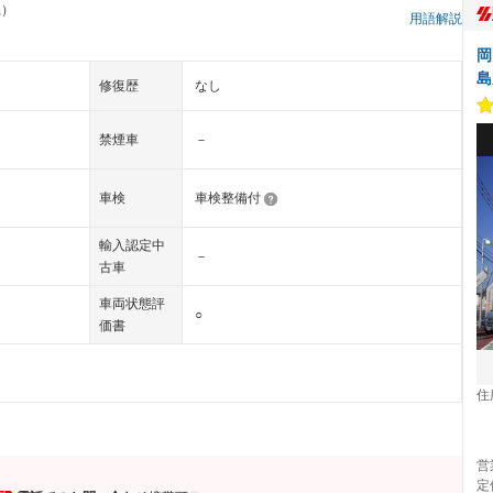
県）
用語解説
岡
島
修復歴
なし
禁煙車
－
車検
車検整備付
輸入認定中
－
古車
車両状態評
○
価書
住
営
定