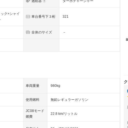
過給器
ターボチャージャー
ック×シャイ
車台番号下３桁
321
ル
全体のサイズ
－
ク
車両重量
980kg
使用燃料
無鉛レギュラーガソリン
JC08モード
22.8 km/リットル
燃費