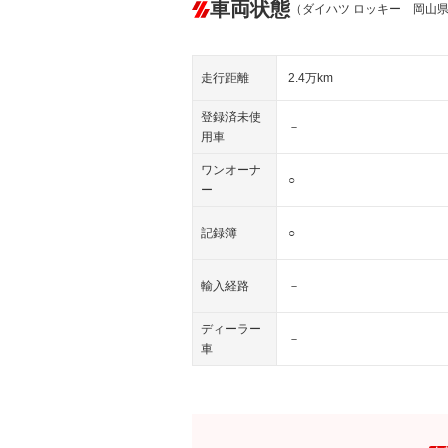
車両状態
（ダイハツ ロッキー 岡山
走行距離
2.4万km
登録済未使
－
用車
ワンオーナ
○
ー
記録簿
○
輸入経路
－
ディーラー
－
車