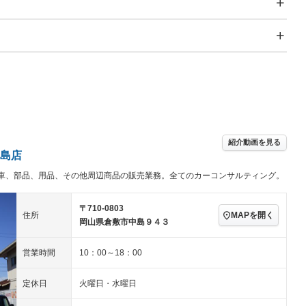
スライドドア
サンルーフ
－
－
Wエアコン
リフトアップ
－
－
TV：TV
パワーステアリング
パワーウィンドウ
アルミホイール：アルミ
－ビジュアル
－
ホイール
ングストップ
ドライブレコーダー
USB入力端子
ハーフレザーシート
キーレス
－
クリーンディーゼル
センターデフロック
－
－
紹介動画を見る
セノンライト)
ポータブルナビ
バックカメラ
－
島店
乗車
電動格納ミラー
車、部品、用品、その他周辺商品の販売業務。全てのカーコンサルティング。
スマートキー
ローダウン
－
装備略号／用語解説
ート
3列シート
ベンチシート
－
－
〒710-0803
MAPを開く
住所
岡山県倉敷市中島９４３
ップシート
オットマン
電動格納サードシート
－
－
スルー
後席モニター
電動リアゲート
－
－
営業時間
10：00～18：00
アコン
全周囲カメラ
サイドカメラ
定休日
火曜日・水曜日
ペンション