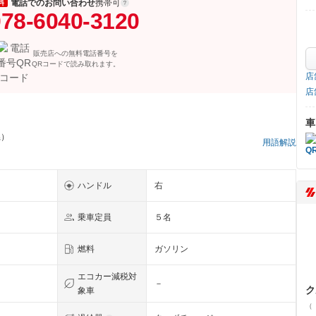
電話でのお問い合わせ
携帯可
料
78-6040-3120
販売店への無料電話番号を
QRコードで読み取れます。
店
店
車
県）
用語解説
ハンドル
右
乗車定員
５名
燃料
ガソリン
エコカー減税対
－
ク
象車
（