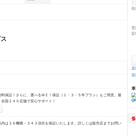
住
営
定
ビス
店
店
車
無料保証！さらに、選べるＷＥ！保証（１・３・５年プラン）もご用意。最
、全国２４０店舗で安心サポート！
以内は３６機構・３４３項目を保証いたします。詳しくは販売店までお問い