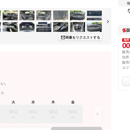
画像をリクエストする
無料
00
販売
住所
販売
エリ
さい。
約
火
水
木
金
8/11
8/12
8/13
8/14