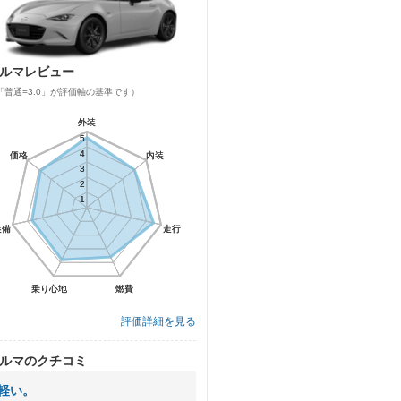
ルマレビュー
「普通=3.0」が評価軸の基準です）
外装
外装
5
5
4
4
価格
価格
内装
内装
3
3
2
2
1
1
装備
装備
走行
走行
乗り心地
乗り心地
燃費
燃費
評価詳細を見る
ルマのクチコミ
軽い。