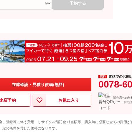
予約する
電話でのお問
無料
0078-6
在庫確認・見積り依頼(無料)
販売店への無
来店予約
お気に入り
QRコードで
金、登録等に伴う費用、リサイクル預託金 相当額等、購入時に必要な全ての費用が
一定の条件を付した価格になります。