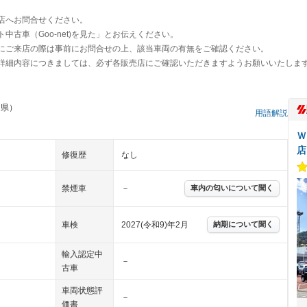
店へお問合せください。
古車（Goo-net)を見た」とお伝えください。
にご来店の際は事前にお問合せの上、該当車両の有無をご確認ください。
詳細内容につきましては、必ず各販売店にご確認いただきますようお願いいたしま
口県）
用語解説
Ｗ
店
修復歴
なし
禁煙車
－
車内の匂いについて聞く
車検
2027(令和9)年2月
納期について聞く
輸入認定中
－
古車
車両状態評
－
価書