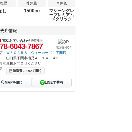
修復歴
排気量
車体色
なし
1500cc
マシーングレ
ープレミアム
メタリック
販売店情報
電話お問い合わせ
携帯可
78-6043-7867
電話番号QR
店
ＷＥＣＡＲＳ（ウィーカーズ）下関店
山口県下関市楠乃４－１４－４６
可能
直接お問合せください
ア
陸送費について聞く
MAPを開く
LINEで共有