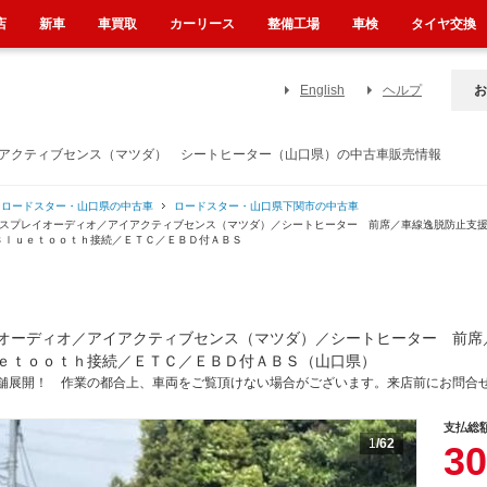
店
新車
車買取
カーリース
整備工場
車検
タイヤ交換
English
ヘルプ
お
イアクティブセンス（マツダ） シートヒーター（山口県）の中古車販売情報
ロードスター・山口県の中古車
ロードスター・山口県下関市の中古車
ィスプレイオーディオ／アイアクティブセンス（マツダ）／シートヒーター 前席／車線逸脱防止支
Ｂｌｕｅｔｏｏｔｈ接続／ＥＴＣ／ＥＢＤ付ＡＢＳ
オーディオ／アイアクティブセンス（マツダ）／シートヒーター 前席
ｅｔｏｏｔｈ接続／ＥＴＣ／ＥＢＤ付ＡＢＳ（山口県）
舗展開！ 作業の都合上、車両をご覧頂けない場合がございます。来店前にお問合
支払総
1
/62
30