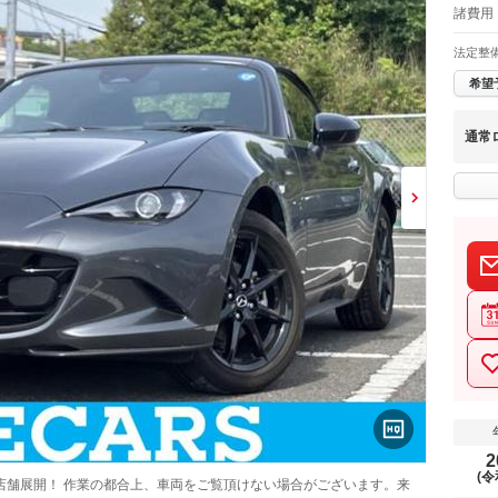
諸費用 
法定整
希望
通常
2
(令
店舗展開！ 作業の都合上、車両をご覧頂けない場合がございます。来