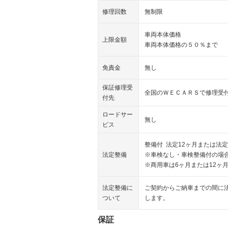
修理回数
無制限
車両本体価格
上限金額
車両本体価格の５０％まで
免責金
無し
保証修理受
全国のＷＥＣＡＲＳで修理受
付先
ロードサー
無し
ビス
整備付 法定12ヶ月または法定
法定整備
※車検なし・車検整備付の場合
※商用車は6ヶ月または12ヶ
法定整備に
ご契約からご納車までの間に
ついて
します。
保証