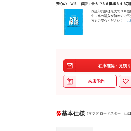
安心の「ＷＥ！保証」最大で３６機構３４３項
保証部品数は最大で３６機
中古車の購入が初めてで不
方もご安心ください！…
…
在庫確認・見積り
来店予約
基本仕様
（マツダ ロードスター 山