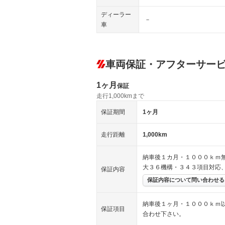
ディーラー
－
車
車両保証・アフターサー
1ヶ月
保証
走行1,000kmまで
保証期間
1ヶ月
走行距離
1,000km
納車後１カ月・１０００ｋｍ
大３６機構・３４３項目対応
保証内容
保証内容について問い合わせる
納車後１ヶ月・１０００ｋｍ
保証項目
合わせ下さい。