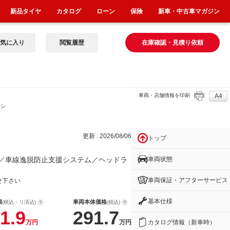
新品タイヤ
カタログ
ローン
保険
新車・中古車マガジン
気に入り
閲覧履歴
在庫確認・見積り依頼
車両・店舗情報を印刷
A4
援シ
更新 : 2026/08/06
トップ
車両状態
／車線逸脱防止支援システム／ヘッドラ
車両保証・アフターサービス
せ下さい
基本仕様
額
車両本体価格
(税込・リ済込)
(税込)
1.9
291.7
カタログ情報（新車時）
万円
万円