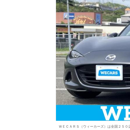
マガジン
車カタログ
自動車ローン
保険
レビュー
価格相場
教習所
用語集
ＷＥＣＡＲＳ（ウィーカーズ）は全国２５０