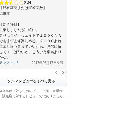
2.9
【所有期間または運転回数】
試乗車
【総合評価】
試乗しましたが、軽い。
走りはライトウェイトで１５００ＮＡ
でもまずまず楽しめる。２０００あれ
ばまた違う走りでいいかも。時代に反
してエコはないが、こういう車もあり
かな。
ＲＦは…
アンフィニＳ
2017年06月17日投稿
クルマレビューをすべて見る
該当車種に対してのレビューです。表示物
、販売店に対するレビューではありません。