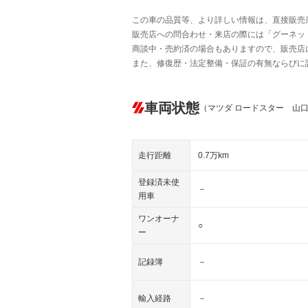
この車の品質等、より詳しい情報は、直接販売
販売店への問合わせ・来店の際には「グーネット中
商談中・売約済の場合もありますので、販売店
また、修復歴・法定整備・保証の有無ならびに
車両状態
（マツダ ロードスター 山
走行距離
0.7万km
登録済未使
－
用車
ワンオーナ
○
ー
記録簿
－
輸入経路
－