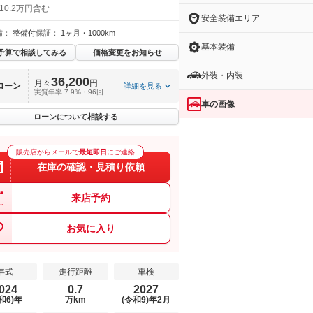
10.2万円含む
安全装備エリア
備：
整備付
保証：
1ヶ月・1000km
基本装備
予算で相談してみる
価格変更をお知らせ
外装・内装
36,200
月々
円
ローン
詳細を見る
実質年率 7.9%・96回
車の画像
ローンについて相談する
販売店からメールで
最短即日
にご連絡
在庫の確認・見積り依頼
来店予約
お気に入り
年式
走行距離
車検
024
0.7
2027
和6)年
万km
(令和9)年2月