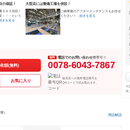
目の保証！
大型店には整備工場を併設！
構３４３項目！
ご納車後のアフターメンテナンスもお任せ
安・・・という
ください！
…続きを見る
続きを見る
電話でのお問い合わせ
携帯可
無料
0078-6043-7867
依頼(無料)
販売店への無料電話番号を
お気に入り
QRコードで読み取れます。
※
件
口県）
用語解説