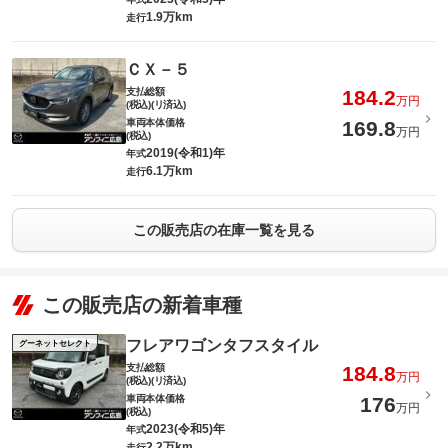
1.9万km
走行
ＣＸ－５
支払総額
184.2
万円
(税込)(リ済込)
車両本体価格
169.8
万円
(税込)
2019(令和1)年
年式
6.1万km
走行
この販売店の在庫一覧を見る
この販売店の新着車種
フレアワゴンタフスタイル
グーネットセレクト
支払総額
184.8
万円
(税込)(リ済込)
車両本体価格
176
万円
(税込)
2023(令和5)年
年式
2.2万km
走行