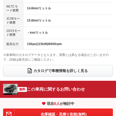
センターデフロック
エアロ
スマートキー
：装備なし
WLTCモ
：装備なし
：装備あり
14.6km/リットル
ード燃費
レンタカーアップ
展示・試乗車
ローダウン
ランフラットタイヤ
：装備なし
：装備なし
：装備なし
：装備なし
JC08モー
15.6km/リットル
ド燃費
電動格納ミラー
パワーシート
3列シート
：装備なし
：装備あり
：装備なし
10/15モー
装備略号／用語解説
－km/リットル
ベンチシート
フルフラットシート
ド燃費
：装備なし
：装備なし
チップアップシート
オットマン
：装備なし
：装備なし
最高出力
156ps(115kW)/6000rpm
電動格納サードシート
シートヒーター
：装備なし
：装備あり
※新車時のカタログデータとなります。実際とは異なる場合がございますの
で、詳細は販売店にご確認ください。
ウォークスルー
後席モニター
：装備なし
：装備なし
電動リアゲート
フロントカメラ
カタログで車種情報を詳しく見る
：装備あり
：装備あり
シートエアコン
全周囲カメラ
：装備なし
：装備あり
サイドカメラ
ルーフレール
この車両に関するお問い合わせ
：装備あり
無料
：装備なし
エアサスペンション
ヘッドライトウォッシャー
：装備なし
：装備なし
現在
0
人
が検討中
装備略号／用語解説
在庫確認・見積り依頼(無料)