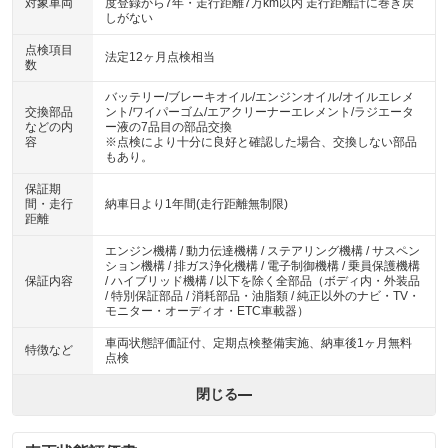
対象車両
度登録から7年・走行距離7万km以内 走行距離計に巻き戻
しがない
点検項目
法定12ヶ月点検相当
数
バッテリー/ブレーキオイル/エンジンオイル/オイルエレメ
交換部品
ント/ワイパーゴム/エアクリーナーエレメント/ラジエータ
などの内
ー液の7品目の部品交換
容
※点検により十分に良好と確認した場合、交換しない部品
もあり。
保証期
間・走行
納車日より1年間(走行距離無制限)
距離
エンジン機構 / 動力伝達機構 / ステアリング機構 / サスペン
ション機構 / 排ガス浄化機構 / 電子制御機構 / 乗員保護機構
保証内容
/ ハイブリッド機構 / 以下を除く全部品（ボディ内・外装品
/ 特別保証部品 / 消耗部品・油脂類 / 純正以外のナビ・TV・
モニター・オーディオ・ETC車載器）
車両状態評価証付、定期点検整備実施、納車後1ヶ月無料
特徴など
点検
閉じる