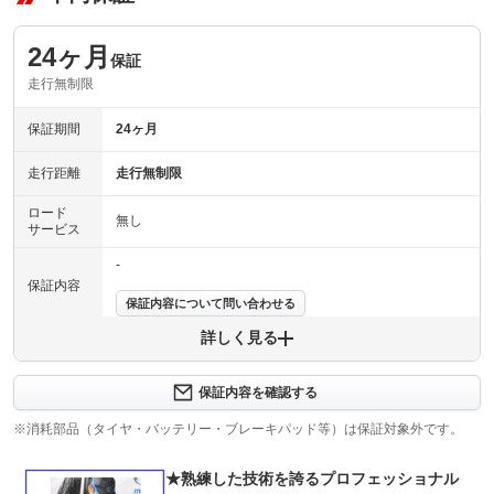
24ヶ月
保証
走行無制限
保証期間
24ヶ月
走行距離
走行無制限
ロード
無し
サービス
-
保証内容
保証内容について問い合わせる
詳しく見る
保証項目
-
修理回数
-
保証内容を確認する
※消耗部品（タイヤ・バッテリー・ブレーキパッド等）は保証対象外です。
上限金額
-
★熟練した技術を誇るプロフェッショナル
免責金
無し