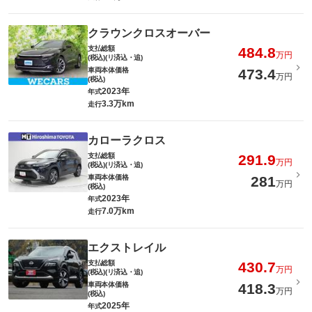
クラウンクロスオーバー
支払総額
484.8
万円
(税込)(リ済込・追)
車両本体価格
473.4
万円
(税込)
2023年
年式
3.3万km
走行
カローラクロス
支払総額
291.9
万円
(税込)(リ済込・追)
車両本体価格
281
万円
(税込)
2023年
年式
7.0万km
走行
エクストレイル
支払総額
430.7
万円
(税込)(リ済込・追)
車両本体価格
418.3
万円
(税込)
2025年
年式