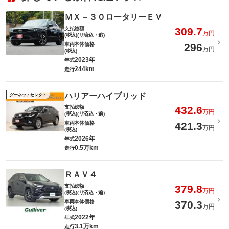
ＭＸ－３０ロータリーＥＶ
支払総額
309.7
万円
(税込)(リ済込・追)
車両本体価格
296
万円
(税込)
2023年
年式
244km
走行
ハリアーハイブリッド
グーネットセレクト
支払総額
432.6
万円
(税込)(リ済込・追)
車両本体価格
421.3
万円
(税込)
2026年
年式
0.5万km
走行
ＲＡＶ４
支払総額
379.8
万円
(税込)(リ済込・追)
車両本体価格
370.3
万円
(税込)
2022年
年式
3.1万km
走行