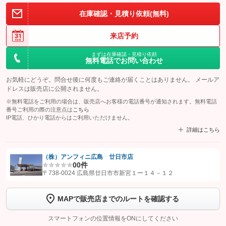
在庫確認・見積り依頼(無料)
来店予約
まずは在庫確認・見積り依頼
無料電話でお問い合わせ
お気軽にどうぞ。問合せ後に何度もご連絡が届くことはありません。 メールア
ドレスは販売店に公開されません。
※無料電話をご利用の場合は、販売店へお客様の電話番号が通知されます。無料電話
番号ご利用の際の注意点は
こちら
IP電話、ひかり電話からはご利用いただけません。
詳細はこちら
（株）アンフィニ広島 廿日市店
0
0件
【STEP1】
認証画面でグーネットを友だち追加してから「許可する」ボタンを押
〒738-0024 広島県廿日市市新宮１ー１４－１２
します
MAPで販売店までのルートを確認する
【STEP2】
トーク画面で
ボタンをタップして問い合わせを
完了してください。
スマートフォンの位置情報をONにしてください