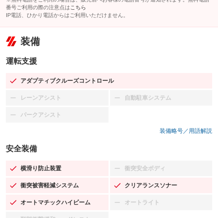
番号ご利用の際の注意点は
こちら
IP電話、ひかり電話からはご利用いただけません。
装備
運転支援
アダプティブクルーズコントロール
：装備あり
レーンアシスト
自動駐車システム
：装備なし
：装備なし
パークアシスト
：装備なし
装備略号／用語解説
安全装備
横滑り防止装置
衝突安全ボディ
：装備あり
：装備なし
衝突被害軽減システム
クリアランスソナー
：装備あり
：装備あり
オートマチックハイビーム
オートライト
：装備あり
：装備なし