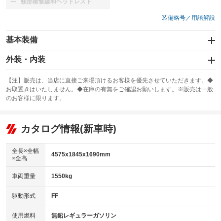
頸部衝撃緩和ヘッドレスト
：装備なし
装備略号／用語解説
基本装備
エアバッグ：運転席/助手席/サイド
外装・内装
：装備あり
スライドドア
カーナビ：メモリーナビ他
：装備なし
：装備あり
【注】販売は、当店に直接ご来場頂けるお客様を優先させていただきます。◆
お取置きはいたしません。◆在庫の有無をご確認お願いします。※販売は一般
サンルーフ
ABS
TV：フルセグ
：装備なし
：装備あり
：装備あり
のお客様に限ります。
エアコン
Wエアコン
オーディオ
：装備あり
：装備なし
：装備なし
リフトアップ
パワーステアリング
カタログ情報(新車時)
ビジュアル
：装備なし
：装備あり
：装備なし
ダウンヒルアシストコントロール
アルミホイール：アルミホイール
：装備なし
：装備あり
全長×全幅
4575x1845x1690mm
×全高
パワーウィンドウ
盗難防止システム
革シート
ハーフレザーシート
：装備あり
：装備あり
：装備なし
：装備なし
車両重量
1550kg
アイドリングストップ
ドライブレコーダー
キーレス
LEDヘッドランプ
：装備あり
：装備なし
：装備あり
：装備なし
USB入力端子
Bluetooth接続
駆動形式
FF
HID(キセノンライト)
ポータブルナビ
：装備あり
：装備あり
：装備なし
：装備なし
100V電源
クリーンディーゼル
バックカメラ
ETC
使用燃料
無鉛レギュラーガソリン
：装備なし
：装備なし
：装備あり
：装備あり