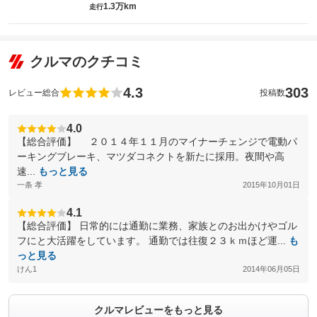
1.3万km
走行
クルマのクチコミ
4.3
303
レビュー総合
投稿数
4.0
【総合評価】 ２０１４年１１月のマイナーチェンジで電動パ
ーキングブレーキ、マツダコネクトを新たに採用。夜間や高
速...
もっと見る
一条 孝
2015年10月01日
4.1
【総合評価】 日常的には通勤に業務、家族とのお出かけやゴル
フにと大活躍をしています。 通勤では往復２３ｋｍほど運...
も
っと見る
けん1
2014年06月05日
クルマレビューをもっと見る