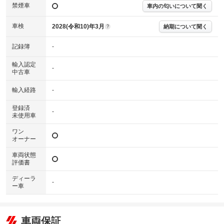
禁煙車
車内の匂いについて聞く
車検
2028(令和10)年3月
納期について聞く
?
記録簿
-
輸入認定
-
中古車
輸入経路
-
登録済
-
未使用車
ワン
オーナー
車両状態
評価書
ディーラ
-
ー車
車両保証