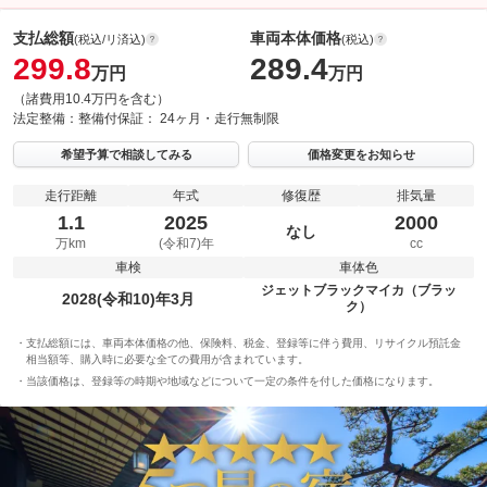
支払総額
車両本体価格
(税込/リ済込)
(税込)
299.8
289.4
万円
万円
（諸費用10.4万円を含む）
法定整備：
整備付
保証：
24ヶ月・走行無制限
希望予算で相談してみる
価格変更をお知らせ
走行距離
年式
修復歴
排気量
1.1
2025
2000
なし
万km
(令和7)年
cc
車検
車体色
ジェットブラックマイカ（ブラッ
2028(令和10)年3月
ク）
支払総額には、車両本体価格の他、保険料、税金、登録等に伴う費用、リサイクル預託金
相当額等、購入時に必要な全ての費用が含まれています。
当該価格は、登録等の時期や地域などについて一定の条件を付した価格になります。