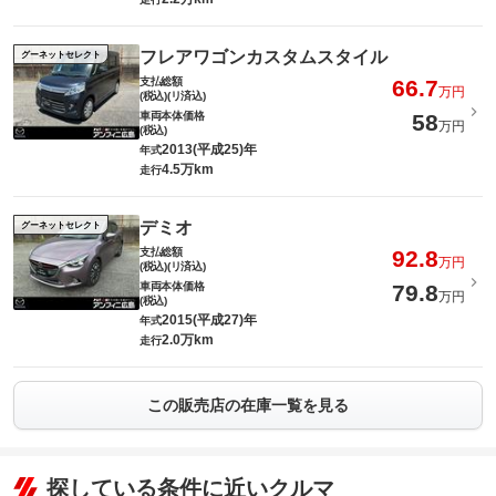
フレアワゴンカスタムスタイル
グーネットセレクト
支払総額
66.7
万円
(税込)(リ済込)
車両本体価格
58
万円
(税込)
2013(平成25)年
年式
4.5万km
走行
デミオ
グーネットセレクト
支払総額
92.8
万円
(税込)(リ済込)
車両本体価格
79.8
万円
(税込)
2015(平成27)年
年式
2.0万km
走行
この販売店の在庫一覧を見る
探している条件に近いクルマ