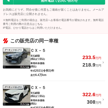
無料電話でお問い合わせ
このパックの見積もり依頼（無料）
お気軽にどうぞ。問合せ後に何度もご連絡が届くことはありません。メールア
ドレスは販売店に公開されません。
※無料電話をご利用の場合は、販売店へお客様の電話番号が通知されます。無料電話
番号ご利用の際の注意点は
こちら
IP電話、ひかり電話からはご利用いただけません。
この販売店の同一車種
ＣＸ－５
グーネットセレクト
支払総額
233.5
万円
(税込)(リ済込)
車両本体価格
218.9
万円
(税込)
2021(令和3)年
年式
6.4万km
走行
ＣＸ－５
グーネットセレクト
支払総額
322.6
万円
(税込)(リ済込)
車両本体価格
308
万円
(税込)
2023(令和5)年
年式