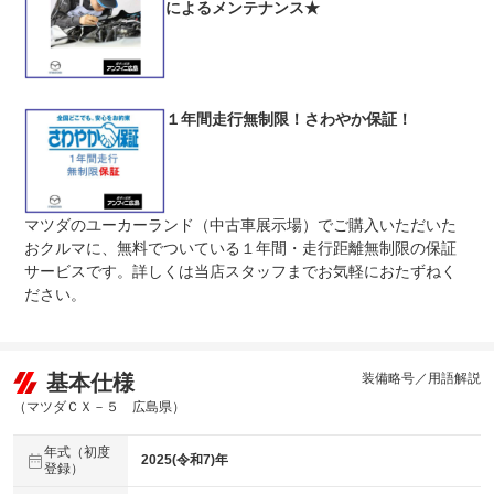
によるメンテナンス★
保証修理
-
受付先
整備付 法定12ヶ月または法定24ヶ月点検整備付
法定整備
※車検なし・車検整備付の場合は法定24ヶ月点検整備付
※商用車は6ヶ月または12ヶ月点検整備付
１年間走行無制限！さわやか保証！
法定整備
-
について
マツダのユーカーランド（中古車展示場）でご購入いただいた
おクルマに、無料でついている１年間・走行距離無制限の保証
サービスです。詳しくは当店スタッフまでお気軽におたずねく
ださい。
基本仕様
装備略号／用語解説
（マツダＣＸ－５ 広島県）
年式（初度
2025(令和7)年
登録）