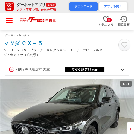
グーネットアプリ
RENEW
ダウンロード
アプリを開く
メアド不要で問い合わせ可能
0
お気に入り
閲覧履歴
グーネットセレクト
マツダ ＣＸ－５
２．０ ２０Ｓ ブラック セレクション メモリーナビ・フルセ
グ・全カメラ（広島県）
正規販売店認定中古車
1
/21