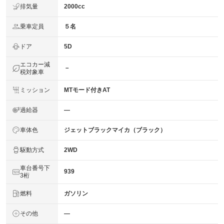
排気量
2000cc
乗車定員
５名
ドア
5D
エコカー減
－
税対象車
ミッション
MTモード付きAT
過給器
―
車体色
ジェットブラックマイカ（ブラック）
駆動方式
2WD
車台番号下
939
3桁
燃料
ガソリン
その他
―