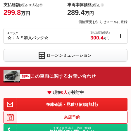
支払総額
車両本体価格
(税込/リ済込)
(税込)
299.8
289.4
万円
万円
価格変更お知らせメールに登録
支払総額(税込)
Aパック
300.4
☆ＪＡＦ加入パック☆
万円
内：オプシ
0.6
ョン価格
万円
ローンシミュレーション
(税込)
車両本体価
289.4
万円
格
この車両に関するお問い合わせ
無料
現在
0
人
が検討中
パック内容
もしもの時でも安心！ＪＡＦ加入パックです。ＪＡＦ会員なら、
在庫確認・見積り依頼(無料)
保険適用外のトラブルにも対応！利用回数の制限もないから安心
です。詳細はスタッフまでお問い合わせ下さい！
来店予約
備考
－
まずは在庫確認・見積り依頼