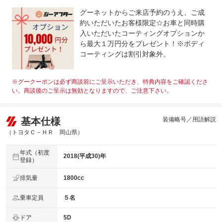
グーネットからご来店予約のうえ、ご成
約いただいたお客様限定☆お車と同時購
入いただいたコーティングオプションか
ら最大１万円分をプレゼント！※ボディ
コーティングは割引対象外。
※グークーポンは必ず商談前にご呈示いただき、特典内容をご確認くださ
い。商談後のご呈示は無効となりますので、ご注意下さい。
基本仕様
装備略号／用語解説
（トヨタＣ－ＨＲ 岡山県）
年式（初度
2018(平成30)年
登録）
排気量
1800cc
乗車定員
５名
ドア
5D