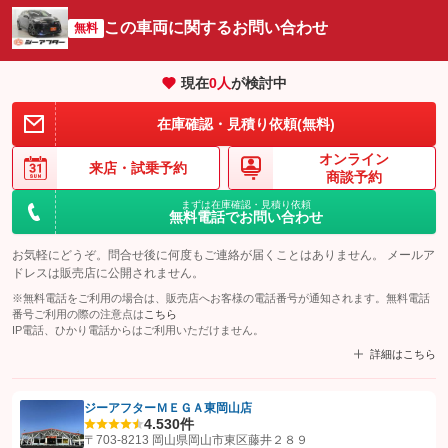
この車両に関するお問い合わせ
無料
現在
0
人
が検討中
在庫確認・見積り依頼(無料)
オンライン
来店・
試乗予約
商談予約
まずは在庫確認・見積り依頼
無料電話でお問い合わせ
お気軽にどうぞ。問合せ後に何度もご連絡が届くことはありません。 メールア
ドレスは販売店に公開されません。
※無料電話をご利用の場合は、販売店へお客様の電話番号が通知されます。無料電話
番号ご利用の際の注意点は
こちら
IP電話、ひかり電話からはご利用いただけません。
詳細はこちら
ジーアフターＭＥＧＡ東岡山店
4.5
30件
【STEP1】
認証画面でグーネットを友だち追加してから「許可する」ボタンを押
〒703-8213 岡山県岡山市東区藤井２８９