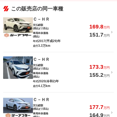
この販売店の同一車種
Ｃ－ＨＲ
支払総額
169.8
万円
(税込)(リ済込)
車両本体価格
151.7
万円
(税込)
2017(平成29)年
年式
3.3万km
走行
Ｃ－ＨＲ
支払総額
173.3
万円
(税込)(リ済込)
車両本体価格
155.2
万円
(税込)
2020(令和2)年
年式
4.1万km
走行
Ｃ－ＨＲ
支払総額
177.7
万円
(税込)(リ済込)
車両本体価格
164.9
万円
(税込)