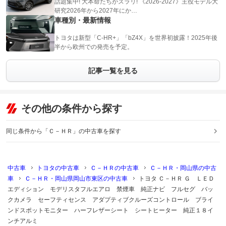
話題集中! 大本命たちがズラリ! 《2026-2027》主役モデル大
研究2026年から2027年にか…
車種別・最新情報
トヨタは新型「C-HR+」「bZ4X」を世界初披露！2025年後
半から欧州での発売を予定。
記事一覧を見る
その他の条件から探す
同じ条件から「Ｃ－ＨＲ」の中古車を探す
中古車
トヨタの中古車
Ｃ－ＨＲの中古車
Ｃ－ＨＲ・岡山県の中古
車
Ｃ－ＨＲ・岡山県岡山市東区の中古車
トヨタ Ｃ－ＨＲ Ｇ ＬＥＤ
エディション モデリスタフルエアロ 禁煙車 純正ナビ フルセグ バッ
クカメラ セーフティセンス アダプティブクルーズコントロール ブライ
ンドスポットモニター ハーフレザーシート シートヒーター 純正１８イ
ンチアルミ