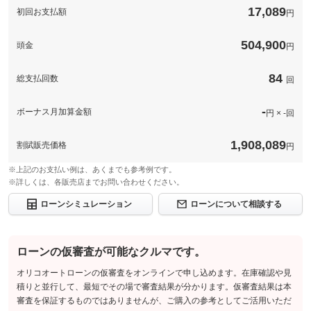
保証項目
-
17,089
初回お支払額
円
免責金
無し
保証
基本支払総額と同じ
修理回数・
-
上限金額
保証修理受
504,900
頭金
円
-
保証項目
-
付先
免責金
-
ロードサー
修理回数・
無し
84
総支払回数
-
回
ビスの有無
上限金額
保証修理受
-
付先
免責金
-
-
ボーナス月加算金額
このパックの見積もり依頼（無料）
円 × -回
ロードサー
-
ビスの有無
保証修理受
-
付先
1,908,089
割賦販売価格
円
このパックの見積もり依頼（無料）
ロードサー
-
ビスの有無
※上記のお支払い例は、あくまでも参考例です。
※詳しくは、各販売店までお問い合わせください。
このパックの見積もり依頼（無料）
ローンシミュレーション
ローンについて相談する
ローンの仮審査が可能なクルマです。
オリコオートローンの仮審査をオンラインで申し込めます。在庫確認や見
積りと並行して、最短でその場で審査結果が分かります。仮審査結果は本
審査を保証するものではありませんが、ご購入の参考としてご活用いただ