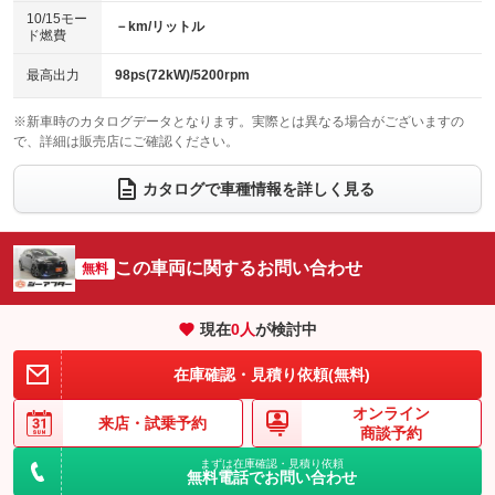
：装備なし
：装備なし
10/15モー
装備略号／用語解説
－km/リットル
ド燃費
ベンチシート
フルフラットシート
：装備なし
：装備なし
チップアップシート
オットマン
最高出力
98ps(72kW)/5200rpm
：装備なし
：装備なし
電動格納サードシート
シートヒーター
：装備なし
：装備あり
※新車時のカタログデータとなります。実際とは異なる場合がございますの
で、詳細は販売店にご確認ください。
ウォークスルー
後席モニター
：装備なし
：装備なし
カタログで車種情報を詳しく見る
電動リアゲート
フロントカメラ
：装備なし
：装備なし
シートエアコン
全周囲カメラ
：装備なし
：装備なし
この車両に関するお問い合わせ
サイドカメラ
無料
ルーフレール
：装備なし
：装備なし
エアサスペンション
ヘッドライトウォッシャー
：装備なし
：装備なし
現在
0
人
が検討中
装備略号／用語解説
在庫確認・見積り依頼(無料)
オンライン
来店・
試乗予約
商談予約
まずは在庫確認・見積り依頼
無料電話でお問い合わせ