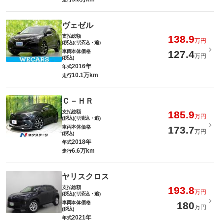
ヴェゼル
支払総額
138.9
万円
(税込)(リ済込・追)
車両本体価格
127.4
万円
(税込)
2016年
年式
10.1万km
走行
Ｃ－ＨＲ
支払総額
185.9
万円
(税込)(リ済込・追)
車両本体価格
173.7
万円
(税込)
2018年
年式
6.6万km
走行
ヤリスクロス
支払総額
193.8
万円
(税込)(リ済込・追)
車両本体価格
180
万円
(税込)
2021年
年式