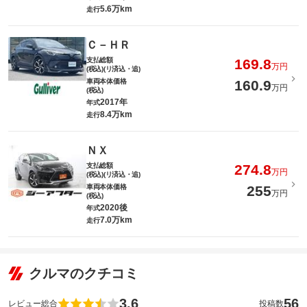
5.6万km
走行
Ｃ－ＨＲ
支払総額
169.8
万円
(税込)(リ済込・追)
車両本体価格
160.9
万円
(税込)
2017年
年式
8.4万km
走行
ＮＸ
支払総額
274.8
万円
(税込)(リ済込・追)
車両本体価格
255
万円
(税込)
2020後
年式
7.0万km
走行
クルマのクチコミ
3.6
56
レビュー総合
投稿数