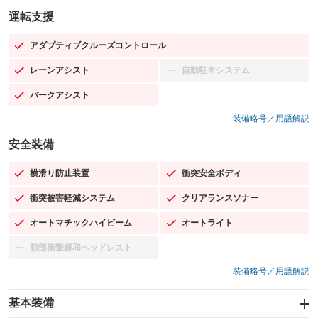
運転支援
アダプティブクルーズコントロール
：装備あり
レーンアシスト
自動駐車システム
：装備あり
：装備なし
パークアシスト
：装備あり
装備略号／用語解説
安全装備
横滑り防止装置
衝突安全ボディ
：装備あり
：装備あり
衝突被害軽減システム
クリアランスソナー
：装備あり
：装備あり
オートマチックハイビーム
オートライト
：装備あり
：装備あり
頸部衝撃緩和ヘッドレスト
：装備なし
装備略号／用語解説
基本装備