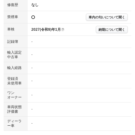
修復歴
なし
禁煙車
車内の匂いについて聞く
車検
2027(令和9)年1月
納期について聞く
?
記録簿
-
輸入認定
-
中古車
輸入経路
-
登録済
-
未使用車
ワン
-
オーナー
車両状態
-
評価書
ディーラ
-
ー車