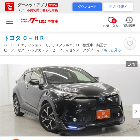
グーネットアプリ
RENEW
ダウンロード
アプリを開く
メアド不要で問い合わせ可能
0
お気に入り
閲覧履歴
トヨタ Ｃ－ＨＲ
Ｇ ＬＥＤエディション モデリスタフルエアロ 禁煙車 純正ナ
ビ フルセグ バックカメラ セーフティセンス アダプティブク
もっと見る
ルーズコントロール ブラインドスポットモニター ハーフレザー
シート シートヒーター 純正１８インチアルミ（岡山県）
1
/79