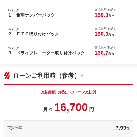
支払総額(税込)
Aパック
159.8
１ 希望ナンバーパック
万円
内：オプシ
2.1
ョン価格
支払総額(税込)
Bパック
万円
160.3
(税込)
２ ＥＴＣ取り付けパック
万円
車両本体価
146.1
万円
内：オプシ
格
2.6
ョン価格
支払総額(税込)
Cパック
万円
160.7
(税込)
３ ドライブレコーダー取り付けパック
万円
車両本体価
146.1
万円
内：オプシ
格
3
ョン価格
万円
パック内容
(税込)
ローンご利用時（参考）
車両本体価
146.1
万円
縁起担ぎやポジティブになれる番号を選んでみませんか？お好き
格
なナンバーを選ぶことができます♪
パック内容
支払総額（税込）のローン支払例
備考
－
スムーズに高速道路や有料道路の料金所を通過できます。ＥＴＣ
16,700
を使って快適なドライブを♪
パック内容
月々
円
保証
保証無
備考
－
あおり運転などの危険運転抑止や、万が一のトラブルを記録する
保証項目
-
ことができます♪
7.99
実質年率
保証
基本支払総額と同じ
%
修理回数・
-
備考
－
上限金額