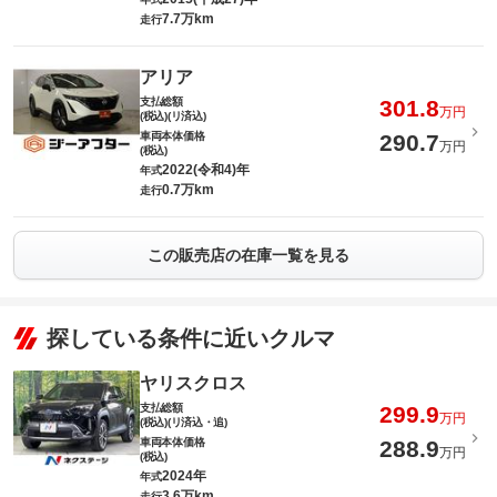
7.7万km
走行
アリア
支払総額
301.8
万円
(税込)(リ済込)
車両本体価格
290.7
万円
(税込)
2022(令和4)年
年式
0.7万km
走行
この販売店の在庫一覧を見る
探している条件に近いクルマ
ヤリスクロス
支払総額
299.9
万円
(税込)(リ済込・追)
車両本体価格
288.9
万円
(税込)
2024年
年式
3.6万km
走行