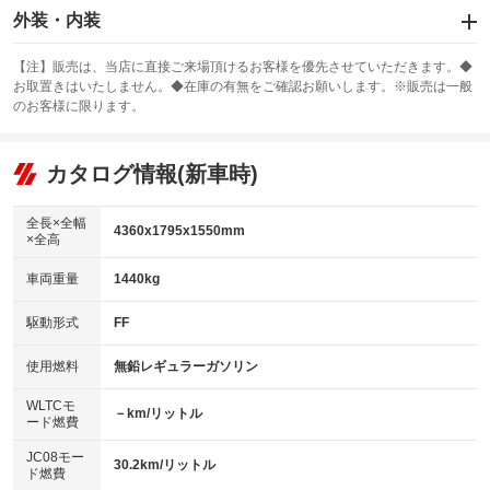
エアバッグ：運転席/助手席/サイド
外装・内装
：装備あり
スライドドア
カーナビ：SDナビ
：装備なし
：装備あり
【注】販売は、当店に直接ご来場頂けるお客様を優先させていただきます。◆
お取置きはいたしません。◆在庫の有無をご確認お願いします。※販売は一般
サンルーフ
ABS
TV：フルセグ
：装備なし
：装備あり
：装備あり
のお客様に限ります。
エアコン
Wエアコン
オーディオ：CDまたはCDチェンジャー／ミュージックプレイヤー接続
：装備あり
：装備なし
：装備あり
可
リフトアップ
パワーステアリング
カタログ情報(新車時)
：装備なし
：装備あり
ビジュアル：-／DVD再生
：装備あり
ダウンヒルアシストコントロール
：装備なし
アルミホイール：18インチ
全長×全幅
：装備あり
4360x1795x1550mm
×全高
パワーウィンドウ
盗難防止システム
：装備あり
：装備あり
革シート
ハーフレザーシート
：装備なし
：装備あり
車両重量
1440kg
アイドリングストップ
ドライブレコーダー
：装備あり
：装備なし
キーレス
LEDヘッドランプ
：装備あり
：装備あり
USB入力端子
Bluetooth接続
駆動形式
FF
：装備なし
：装備あり
HID(キセノンライト)
ポータブルナビ
：装備なし
：装備なし
100V電源
クリーンディーゼル
使用燃料
無鉛レギュラーガソリン
：装備なし
：装備なし
バックカメラ
ETC
：装備あり
：装備あり
センターデフロック
：装備なし
WLTCモ
エアロ
スマートキー
－km/リットル
：装備あり
：装備あり
ード燃費
レンタカーアップ
展示・試乗車
：装備なし
：装備なし
ローダウン
ランフラットタイヤ
：装備なし
：装備なし
JC08モー
30.2km/リットル
ド燃費
電動格納ミラー
：装備あり
パワーシート
3列シート