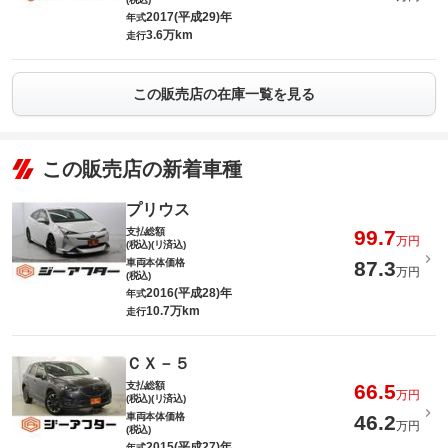
2017(平成29)年
年式
3.6万km
走行
この販売店の在庫一覧を見る
この販売店の新着車種
プリウス
支払総額
99.7
万円
(税込)(リ済込)
車両本体価格
87.3
万円
(税込)
2016(平成28)年
年式
10.7万km
走行
ＣＸ－５
支払総額
66.5
万円
(税込)(リ済込)
車両本体価格
46.2
万円
(税込)
2015(平成27)年
年式