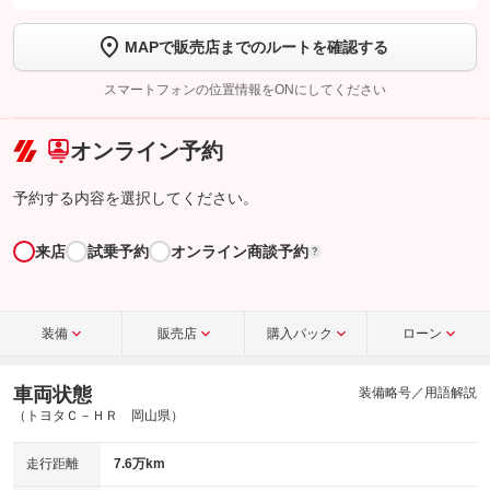
します
MAPで販売店までのルートを確認する
【STEP2】
トーク画面で
ボタンをタップして問い合わせを
完了してください。
スマートフォンの位置情報をONにしてください
こちら
オンライン予約
予約する内容を選択してください。
来店
試乗予約
オンライン商談予約
?
装備
販売店
購入パック
ローン
車両状態
装備略号／用語解説
（トヨタＣ－ＨＲ 岡山県）
走行距離
7.6万km