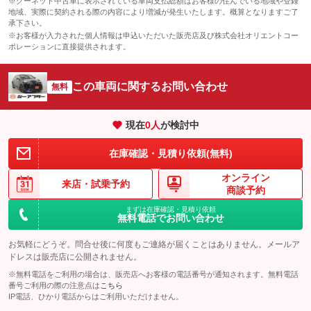
※グーネット中古車に表示されている車両支払総額はお客様の住んでいる地域や登録
地域、実際に契約される際の内容により増減が発生いたします。概算となりますご了
承下さい。
※お客様が入力された個人情報は申込いただいた販売店及び株式会社オリエントコー
ポレーションに直接提供されます。
この車両に関するお問い合わせ
無料
現在
0
人
が検討中
在庫確認・見積り依頼(無料)
オンライン
来店・
試乗予約
商談予約
まずは在庫確認・見積り依頼
無料電話でお問い合わせ
お気軽にどうぞ。問合せ後に何度もご連絡が届くことはありません。メールア
ドレスは販売店に公開されません。
※無料電話をご利用の場合は、販売店へお客様の電話番号が通知されます。無料電話
番号ご利用の際の注意点は
こちら
IP電話、ひかり電話からはご利用いただけません。