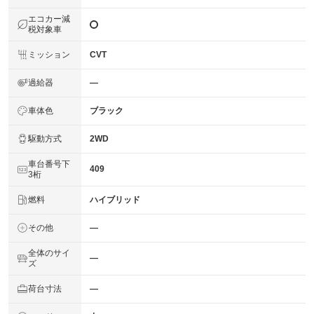
エコカー減
税対象車
ミッション
CVT
過給器
―
車体色
ブラック
駆動方式
2WD
車台番号下
409
3桁
燃料
ハイブリッド
その他
―
全体のサイ
―
ズ
荷台寸法
―