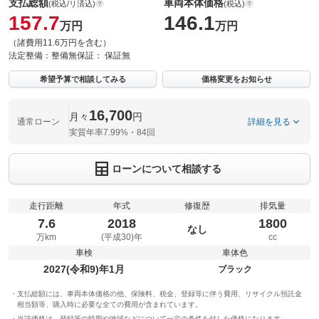
支払総額
車両本体価格
(税込/リ済込)
(税込)
157.7
146.1
万円
万円
（諸費用11.6万円を含む）
法定整備：
整備無
保証：
保証無
希望予算で相談してみる
価格変更をお知らせ
16,700
月々
円
通常ローン
詳細を見る
実質年率7.99%・84回
ローンについて相談する
走行距離
年式
修復歴
排気量
7.6
2018
1800
なし
万km
(平成30)年
cc
車検
車体色
2027(令和9)年1月
ブラック
支払総額には、車両本体価格の他、保険料、税金、登録等に伴う費用、リサイクル預託金
相当額等、購入時に必要な全ての費用が含まれています。
当該価格は、登録等の時期や地域などについて一定の条件を付した価格になります。