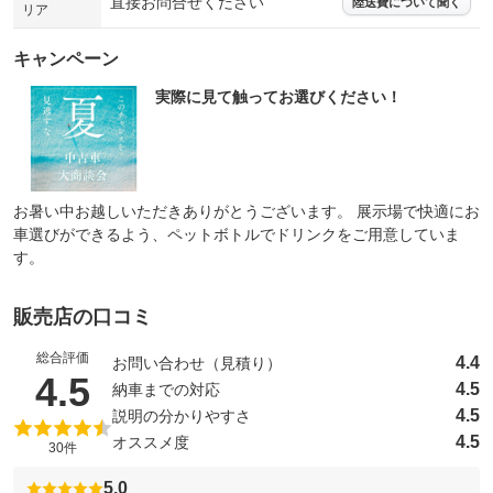
直接お問合せください
陸送費について聞く
リア
キャンペーン
実際に見て触ってお選びください！
お暑い中お越しいただきありがとうございます。 展示場で快適にお
車選びができるよう、ペットボトルでドリンクをご用意していま
す。
販売店の口コミ
総合評価
4.4
お問い合わせ（見積り）
（5点満点中）
4.5
4.5
納車までの対応
4.5
説明の分かりやすさ
4.5
オススメ度
30件
5.0