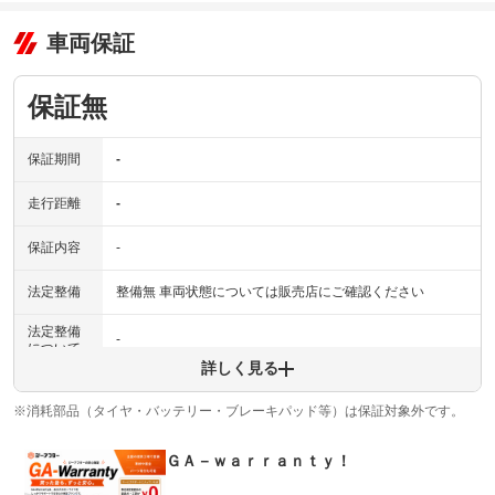
車両保証
保証無
保証期間
-
走行距離
-
保証内容
-
法定整備
整備無 車両状態については販売店にご確認ください
法定整備
-
について
詳しく見る
※消耗部品（タイヤ・バッテリー・ブレーキパッド等）は保証対象外です。
ＧＡ－ｗａｒｒａｎｔｙ！