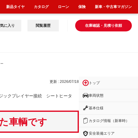
新品タイヤ
カタログ
ローン
保険
新車・中古車マガジン
気に入り
閲覧履歴
在庫確認・見積り依頼
ヤー
更新 : 2026/07/18
トップ
車両状態
ジックプレイヤー接続 シートヒータ
基本仕様
いた車輌です
カタログ情報（新車時）
安全装備エリア