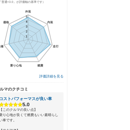
「普通=3.0」が評価軸の基準です）
外装
外装
5
5
4
4
価格
価格
内装
内装
3
3
2
2
1
1
装備
装備
走行
走行
乗り心地
乗り心地
燃費
燃費
評価詳細を見る
ルマのクチコミ
コストパフォーマスが良い車
5.0
【このクルマの良い点】
乗り心地が良くて燃費もいい素晴らし
い車です。