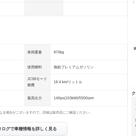
（
車両重量
970kg
使用燃料
無鉛プレミアムガソリン
JC08モード
16.4 km/リットル
燃費
ク
最高出力
140ps(103kW)/5500rpm
なる場合がございますので、詳細は販売店にご確認ください。
タログで車種情報を詳しく見る