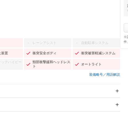
※
件
レーンアシスト
自動駐車システム
－
－
止装置
衝突安全ボディ
衝突被害軽減システム
チックハイビー
頸部衝撃緩和ヘッドレス
オートライト
ト
装備略号／用語解説
スライドドア
サンルーフ
－
－
Wエアコン
リフトアップ
－
－
TV
－
パワーステアリング
パワーウィンドウ