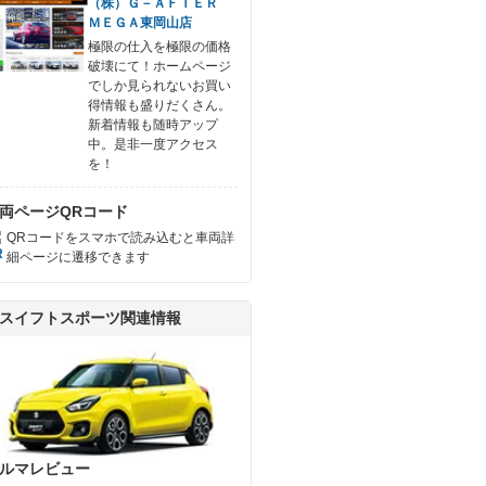
（株）Ｇ－ＡＦＴＥＲ
ＭＥＧＡ東岡山店
極限の仕入を極限の価格
破壊にて！ホームページ
でしか見られないお買い
得情報も盛りだくさん。
新着情報も随時アップ
中。是非一度アクセス
を！
両ページQRコード
QRコードをスマホで読み込むと車両詳
細ページに遷移できます
スイフトスポーツ関連情報
ルマレビュー