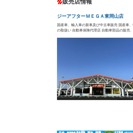
販売店情報
オーディオ：CDまたはCDチェンジャー
プレイヤー接続可
盗難防止システム
アイドリ
－
ヘッドライトウォッシャ
革シート
－
－
ジーアフターＭＥＧＡ東岡山店
ー
Bluetooth接続
100V電源
－
－
国産車、輸入車の新車及び中古車販売 国産車、
LEDヘッドランプ
HID(キ
－
レンタカーアップ
展示・試
の取扱い 自動車保険代理店 自動車部品の販売
－
－
ETC
エアロ
－
ランフラットタイヤ
パワーシ
－
－
フルフラットシート
チップア
－
－
シートヒーター
ウォーク
－
フロントカメラ
シートエ
－
－
ルーフレール
エアサス
－
－