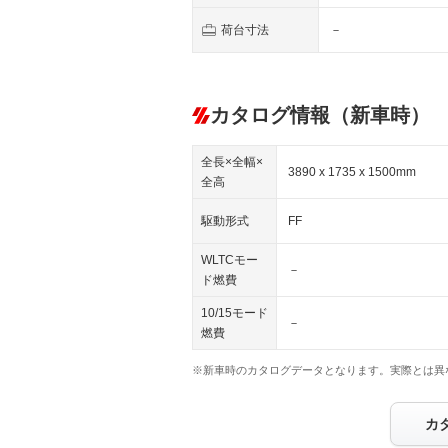
荷台寸法
－
カタログ情報（新車時）
全長×全幅×
3890 x 1735 x 1500mm
全高
駆動形式
FF
WLTCモー
－
ド燃費
10/15モード
－
燃費
※新車時のカタログデータとなります。実際とは異
カ