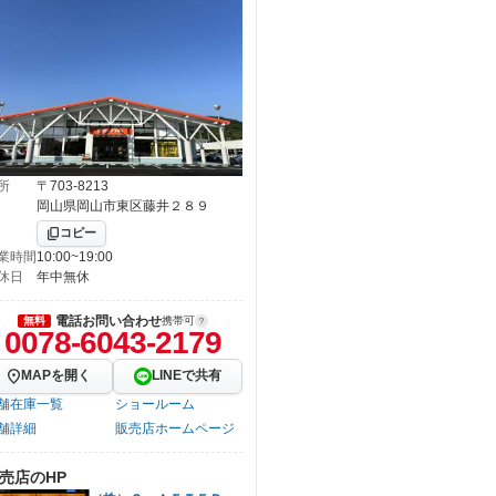
所
〒703-8213
岡山県岡山市東区藤井２８９
コピー
業時間
10:00~19:00
休日
年中無休
電話お問い合わせ
無料
携帯可
0078-6043-2179
MAPを開く
LINEで共有
舗在庫一覧
ショールーム
舗詳細
販売店ホームページ
売店のHP