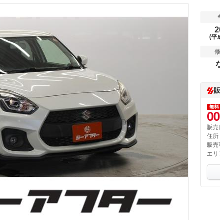
2
(平
無料
00
販売
住所
販売
エリ