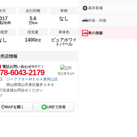
基本装備
年式
走行距離
車検
017
5.6
なし
外装・内装
成29)年
万km
修復歴
排気量
車体色
車の画像
なし
1400cc
ピュアホワイ
トパール
販売店情報
電話お問い合わせ
携帯可
78-6043-2179
電話番号QR
店
ジーアフターＭＥＧＡ東岡山店
岡山県岡山市東区藤井２８９
可能
直接お問合せください
ア
MAPを開く
LINEで共有