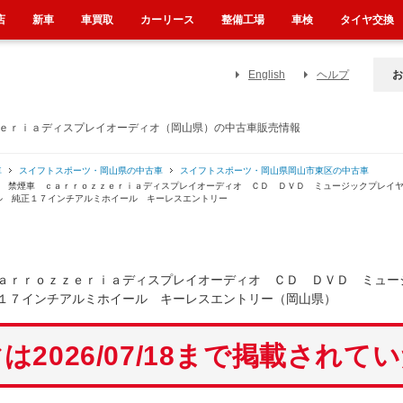
店
新車
車買取
カーリース
整備工場
車検
タイヤ交換
English
ヘルプ
お
ｚｅｒｉａディスプレイオーディオ（岡山県）の中古車販売情報
車
スイフトスポーツ・岡山県の中古車
スイフトスポーツ・岡山県岡山市東区の中古車
Ｔ 禁煙車 ｃａｒｒｏｚｚｅｒｉａディスプレイオーディオ ＣＤ ＤＶＤ ミュージックプレイ
ル 純正１７インチアルミホイール キーレスエントリー
ａｒｒｏｚｚｅｒｉａディスプレイオーディオ ＣＤ ＤＶＤ ミュー
１７インチアルミホイール キーレスエントリー（岡山県）
は2026/07/18まで掲載されて