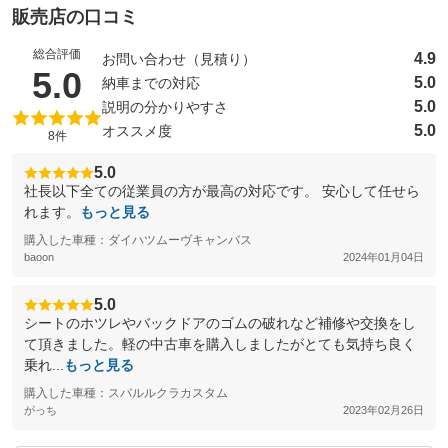
販売店の口コミ
総合評価
4.9
お問い合わせ（見積り）
（5点満点中）
5.0
5.0
納車までの対応
5.0
説明の分かりやすさ
5.0
オススメ度
8件
5.0
社長以下全ての従業員の方が最高の対応です。 安心して任せら
れます。
もっと見る
購入した車種：ダイハツムーヴキャンバス
baoon
2024年01月04日
5.0
シートのホツレやバックドアのゴムの破れなど補修や交換をし
て頂きました。軽の中古車を購入しましたがとても気持ち良く
乗れ...
もっと見る
購入した車種：スバルルクラカスタム
がっち
2023年02月26日