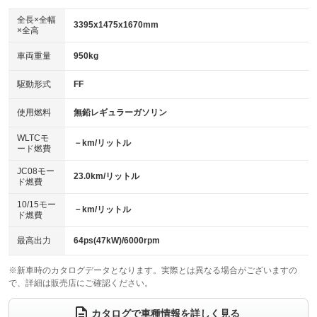
ダウンヒルアシストコントロール
：装備なし
アルミホイール：15インチ
全長×全幅
：装備あり
3395x1475x1670mm
×全高
パワーウィンドウ
盗難防止システム
：装備あり
：装備あり
革シート
ハーフレザーシート
：装備なし
：装備なし
車両重量
950kg
アイドリングストップ
ドライブレコーダー
：装備あり
：装備なし
キーレス
LEDヘッドランプ
：装備あり
：装備なし
USB入力端子
Bluetooth接続
駆動形式
FF
：装備あり
：装備あり
HID(キセノンライト)
ポータブルナビ
：装備あり
：装備なし
100V電源
クリーンディーゼル
使用燃料
無鉛レギュラーガソリン
：装備なし
：装備なし
バックカメラ
ETC
：装備あり
：装備あり
センターデフロック
：装備なし
WLTCモ
エアロ
スマートキー
－km/リットル
：装備なし
：装備あり
ード燃費
レンタカーアップ
展示・試乗車
：装備なし
：装備なし
ローダウン
ランフラットタイヤ
：装備なし
：装備なし
JC08モー
23.0km/リットル
ド燃費
電動格納ミラー
：装備あり
パワーシート
3列シート
：装備なし
：装備なし
10/15モー
装備略号／用語解説
－km/リットル
ド燃費
ベンチシート
フルフラットシート
：装備あり
：装備なし
チップアップシート
オットマン
最高出力
64ps(47kW)/6000rpm
：装備なし
：装備なし
電動格納サードシート
シートヒーター
：装備なし
：装備あり
※新車時のカタログデータとなります。実際とは異なる場合がございますの
で、詳細は販売店にご確認ください。
ウォークスルー
後席モニター
：装備なし
：装備なし
カタログで車種情報を詳しく見る
電動リアゲート
フロントカメラ