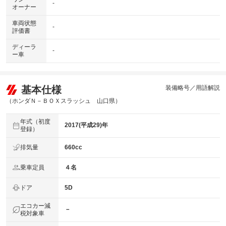
-
オーナー
車両状態
-
評価書
ディーラ
-
ー車
基本仕様
装備略号／用語解説
（ホンダＮ－ＢＯＸスラッシュ 山口県）
年式（初度
2017(平成29)年
登録）
排気量
660cc
乗車定員
４名
ドア
5D
エコカー減
－
税対象車