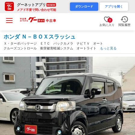
グーネットアプリ
RENEW
ダウンロード
アプリを開く
メアド不要で問い合わせ可能
0
お気に入り
閲覧履歴
ホンダ Ｎ－ＢＯＸスラッシュ
Ｘ・ターボパッケージ ＥＴＣ バックカメラ ナビＴＶ オート
クルーズコントロール 衝突被害軽減システム オートライト Ｈ
もっと見る
ＩＤ スマートキー 電動パーキング 電動格納ミラー シートヒ
ーター ベンチシート ＣＶＴ（山口県）