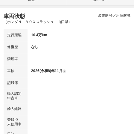
車両状態
装備略号／用語解説
（ホンダＮ－ＢＯＸスラッシュ 山口県）
走行距離
10.4万km
修復歴
なし
禁煙車
-
車検
2026(令和8)年11月
?
記録簿
-
輸入認定
-
中古車
輸入経路
-
登録済
-
未使用車
ワン