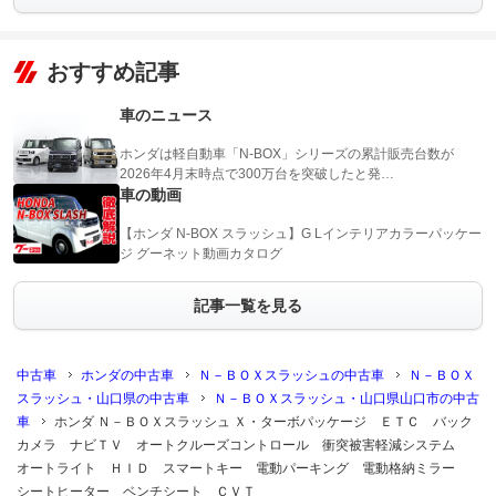
おすすめ記事
車のニュース
ホンダは軽自動車「N-BOX」シリーズの累計販売台数が
2026年4月末時点で300万台を突破したと発…
車の動画
【ホンダ N-BOX スラッシュ】G Lインテリアカラーパッケー
ジ グーネット動画カタログ
記事一覧を見る
中古車
ホンダの中古車
Ｎ－ＢＯＸスラッシュの中古車
Ｎ－ＢＯＸ
スラッシュ・山口県の中古車
Ｎ－ＢＯＸスラッシュ・山口県山口市の中古
車
ホンダ Ｎ－ＢＯＸスラッシュ Ｘ・ターボパッケージ ＥＴＣ バック
カメラ ナビＴＶ オートクルーズコントロール 衝突被害軽減システム
オートライト ＨＩＤ スマートキー 電動パーキング 電動格納ミラー
シートヒーター ベンチシート ＣＶＴ