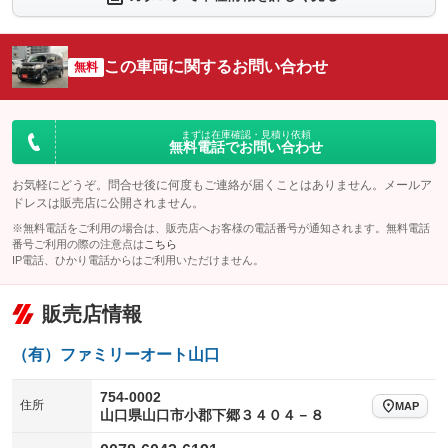
：装備なし
：装備なし
シートエアコン
全周囲カメラ
：装備なし
：装備なし
この車両に関するお問い合わせ
サイドカメラ
無料
ルーフレール
：装備なし
：装備なし
エアサスペンション
ヘッドライトウォッシャー
：装備なし
：装備なし
装備略号／用語解説
まずは在庫確認・見積り依頼
無料電話でお問い合わせ
お気軽にどうぞ。問合せ後に何度もご連絡が届くことはありません。メールア
ドレスは販売店に公開されません。
※無料電話をご利用の場合は、販売店へお客様の電話番号が通知されます。無料電話
番号ご利用の際の注意点は
こちら
IP電話、ひかり電話からはご利用いただけません。
販売店情報
（有）ファミリーオート山口
754-0002
住所
MAP
山口県山口市小郡下郷３４０４－８