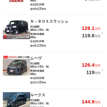
(税込)
2016年
年式
9.6万km
走行
Ｎ－ＢＯＸスラッシュ
支払総額
128.1
万円
(税込)(リ済込・追)
車両本体価格
119.8
万円
(税込)
2019年
年式
6.2万km
走行
ムーヴ
支払総額
126.4
万円
(税込)(リ済込・追)
車両本体価格
119
万円
(税込)
2020年
年式
3.3万km
走行
ルークス
支払総額
144.9
万円
(税込)(リ済込・追)