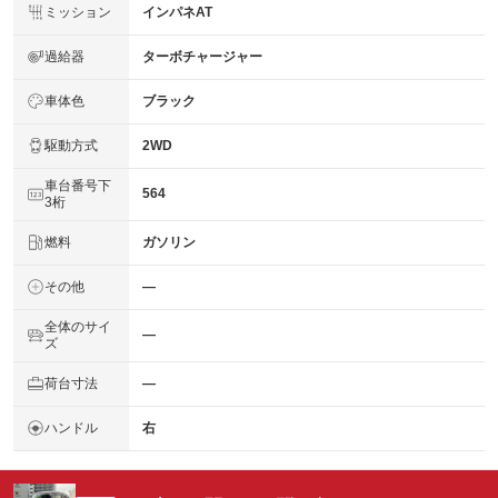
ミッション
インパネAT
過給器
ターボチャージャー
車体色
ブラック
駆動方式
2WD
車台番号下
564
3桁
燃料
ガソリン
その他
―
全体のサイ
―
ズ
荷台寸法
―
ハンドル
右