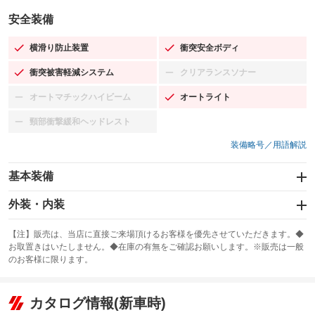
安全装備
横滑り防止装置
衝突安全ボディ
：装備あり
：装備あり
衝突被害軽減システム
クリアランスソナー
：装備あり
：装備なし
オートマチックハイビーム
オートライト
：装備なし
：装備あり
頸部衝撃緩和ヘッドレスト
：装備なし
装備略号／用語解説
基本装備
エアバッグ：運転席/助手席
外装・内装
：装備あり
スライドドア
カーナビ：メモリーナビ他
：装備なし
：装備あり
【注】販売は、当店に直接ご来場頂けるお客様を優先させていただきます。◆
お取置きはいたしません。◆在庫の有無をご確認お願いします。※販売は一般
サンルーフ
ABS
TV：フルセグ
：装備なし
：装備あり
：装備あり
のお客様に限ります。
エアコン
Wエアコン
オーディオ：CDまたはCDチェンジャー／ミュージックプレイヤー接続
：装備あり
：装備なし
：装備あり
可／ミュージックサーバー
リフトアップ
パワーステアリング
カタログ情報(新車時)
：装備なし
：装備あり
ビジュアル：-／DVD再生
：装備あり