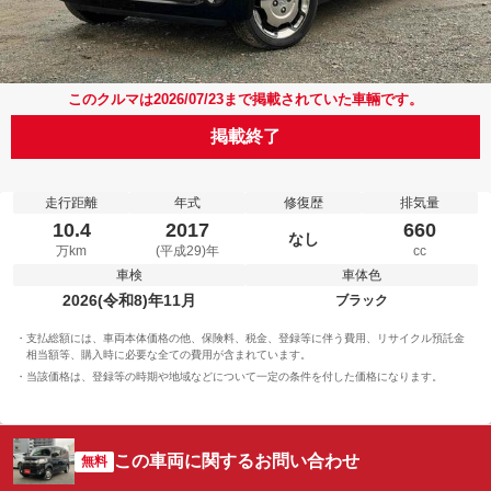
このクルマは2026/07/23まで掲載されていた車輛です。
掲載終了
走行距離
年式
修復歴
排気量
10.4
2017
660
なし
万km
(平成29)年
cc
車検
車体色
2026(令和8)年11月
ブラック
支払総額には、車両本体価格の他、保険料、税金、登録等に伴う費用、リサイクル預託金
相当額等、購入時に必要な全ての費用が含まれています。
当該価格は、登録等の時期や地域などについて一定の条件を付した価格になります。
この車両に関するお問い合わせ
無料