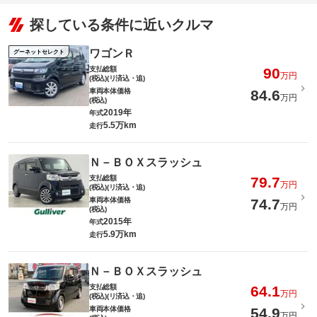
探している条件に近いクルマ
ワゴンＲ
グーネットセレクト
支払総額
90
万円
(税込)(リ済込・追)
車両本体価格
84.6
万円
(税込)
2019年
年式
5.5万km
走行
Ｎ－ＢＯＸスラッシュ
支払総額
79.7
万円
(税込)(リ済込・追)
車両本体価格
74.7
万円
(税込)
2015年
年式
5.9万km
走行
Ｎ－ＢＯＸスラッシュ
支払総額
64.1
万円
(税込)(リ済込・追)
車両本体価格
54.9
万円