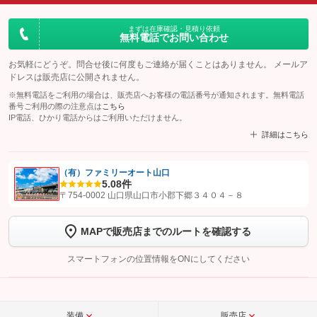
まずは在庫確認・見積り依頼
無料電話でお問い合わせ
お気軽にどうぞ。問合せ後に何度もご連絡が届くことはありません。 メールア
ドレスは販売店に公開されません。
※無料電話をご利用の場合は、販売店へお客様の電話番号が通知されます。無料電話
番号ご利用の際の注意点は
こちら
IP電話、ひかり電話からはご利用いただけません。
詳細はこちら
（有）ファミリーオート山口
5.0
8件
【STEP1】
認証画面でグーネットを友だち追加してから「許可する」ボタンを押
〒754-0002 山口県山口市小郡下郷３４０４－８
します
MAPで販売店までのルートを確認する
【STEP2】
トーク画面で
ボタンをタップして問い合わせを
完了してください。
スマートフォンの位置情報をONにしてください
こちら
装備
販売店