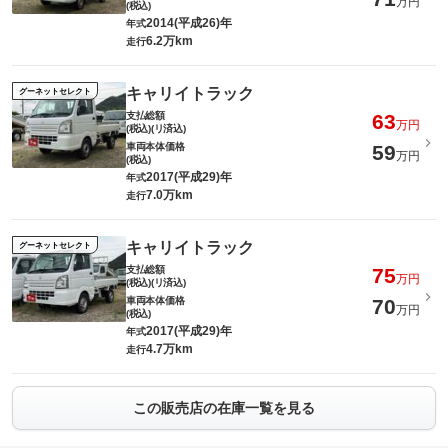
万円
(税込)
2014(平成26)年
年式
6.2万km
走行
キャリイトラック
グーネットセレクト
支払総額
63
万円
(税込)(リ済込)
車両本体価格
59
万円
(税込)
2017(平成29)年
年式
7.0万km
走行
キャリイトラック
グーネットセレクト
支払総額
75
万円
(税込)(リ済込)
車両本体価格
70
万円
(税込)
2017(平成29)年
年式
4.7万km
走行
この販売店の在庫一覧を見る