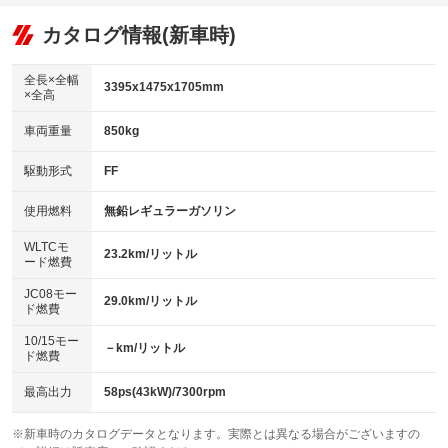
：装備あり
：装備なし
：装備あり
可
リフトアップ
パワーステアリング
カタログ情報(新車時)
：装備なし
：装備あり
ビジュアル：-／DVD再生
：装備あり
ダウンヒルアシストコントロール
：装備なし
アルミホイール：アルミホイール
全長×全幅
：装備あり
3395x1475x1705mm
×全高
パワーウィンドウ
盗難防止システム
：装備あり
：装備あり
革シート
ハーフレザーシート
：装備なし
：装備なし
車両重量
850kg
アイドリングストップ
ドライブレコーダー
：装備なし
：装備なし
キーレス
LEDヘッドランプ
：装備あり
：装備あり
USB入力端子
Bluetooth接続
駆動形式
FF
：装備あり
：装備あり
HID(キセノンライト)
ポータブルナビ
：装備なし
：装備なし
100V電源
クリーンディーゼル
使用燃料
無鉛レギュラーガソリン
：装備なし
：装備なし
バックカメラ
ETC
：装備あり
：装備あり
センターデフロック
：装備なし
WLTCモ
エアロ
スマートキー
23.2km/リットル
：装備なし
：装備あり
ード燃費
レンタカーアップ
展示・試乗車
：装備なし
：装備なし
ローダウン
ランフラットタイヤ
：装備なし
：装備なし
JC08モー
29.0km/リットル
ド燃費
電動格納ミラー
：装備あり
パワーシート
3列シート
：装備なし
：装備なし
10/15モー
装備略号／用語解説
－km/リットル
ド燃費
ベンチシート
フルフラットシート
：装備あり
：装備なし
チップアップシート
オットマン
最高出力
58ps(43kW)/7300rpm
：装備なし
：装備なし
電動格納サードシート
シートヒーター
：装備なし
：装備あり
※新車時のカタログデータとなります。実際とは異なる場合がございますの