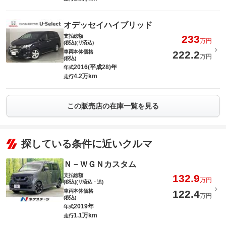
オデッセイハイブリッド
支払総額
233
万円
(税込)(リ済込)
車両本体価格
222.2
万円
(税込)
2016(平成28)年
年式
4.2万km
走行
この販売店の在庫一覧を見る
探している条件に近いクルマ
Ｎ－ＷＧＮカスタム
支払総額
132.9
万円
(税込)(リ済込・追)
車両本体価格
122.4
万円
(税込)
2019年
年式
1.1万km
走行