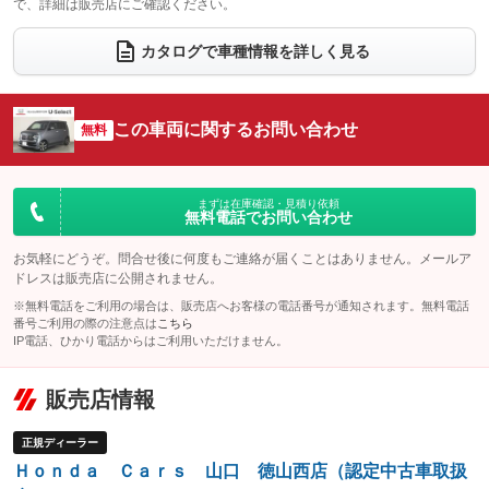
で、詳細は販売店にご確認ください。
ウォークスルー
後席モニター
：装備なし
：装備なし
カタログで車種情報を詳しく見る
電動リアゲート
フロントカメラ
：装備なし
：装備なし
シートエアコン
全周囲カメラ
：装備なし
：装備なし
この車両に関するお問い合わせ
サイドカメラ
無料
ルーフレール
：装備なし
：装備なし
エアサスペンション
ヘッドライトウォッシャー
：装備なし
：装備なし
装備略号／用語解説
まずは在庫確認・見積り依頼
無料電話でお問い合わせ
お気軽にどうぞ。問合せ後に何度もご連絡が届くことはありません。メールア
ドレスは販売店に公開されません。
※無料電話をご利用の場合は、販売店へお客様の電話番号が通知されます。無料電話
番号ご利用の際の注意点は
こちら
IP電話、ひかり電話からはご利用いただけません。
販売店情報
正規ディーラー
Ｈｏｎｄａ Ｃａｒｓ 山口 徳山西店（認定中古車取扱