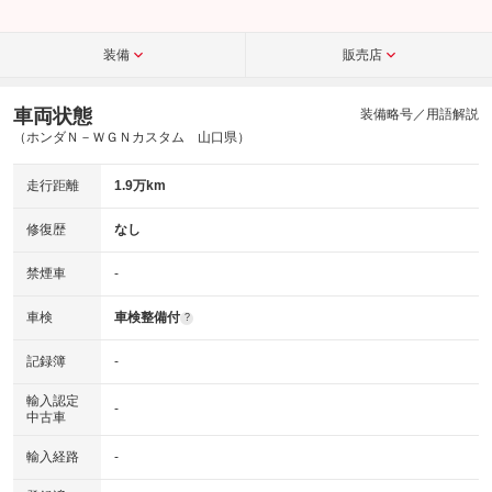
装備
販売店
車両状態
装備略号／用語解説
（ホンダＮ－ＷＧＮカスタム 山口県）
走行距離
1.9万km
修復歴
なし
禁煙車
-
車検
車検整備付
?
記録簿
-
輸入認定
-
中古車
輸入経路
-