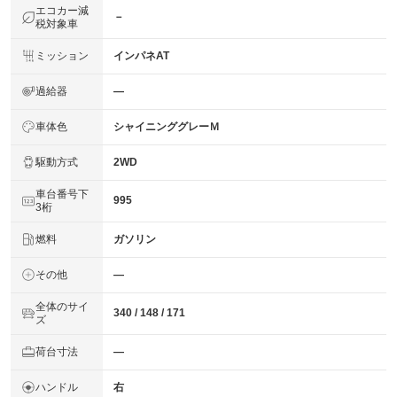
エコカー減
－
税対象車
ミッション
インパネAT
過給器
―
車体色
シャイニンググレーＭ
駆動方式
2WD
車台番号下
995
3桁
燃料
ガソリン
その他
―
全体のサイ
340 / 148 / 171
ズ
荷台寸法
―
ハンドル
右