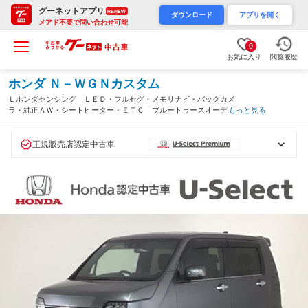
グーネットアプリ
RENEW
ダウンロード
アプリを開く
メアド不要で問い合わせ可能
0
お気に入り
閲覧履歴
ホンダ Ｎ－ＷＧＮカスタム
Ｌホンダセンシング ＬＥＤ・フルセグ・メモリナビ・バックカメ
ラ・純正ＡＷ・シートヒーター・ＥＴＣ ブルートゥースオーディ
もっと見る
オ 車線逸脱警報装置 レーダークルーズ 横滑り防止機能 Ａラ
イト ＥＴＣ付き 盗難防止装置 ＵＳＢ（山口県）
正規販売店認定中古車