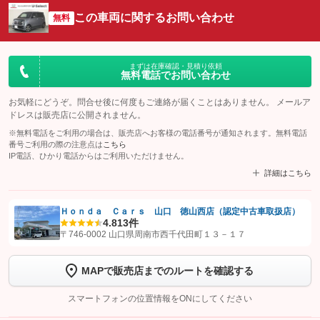
この車両に関するお問い合わせ
無料
まずは在庫確認・見積り依頼
無料電話でお問い合わせ
お気軽にどうぞ。問合せ後に何度もご連絡が届くことはありません。 メールア
ドレスは販売店に公開されません。
※無料電話をご利用の場合は、販売店へお客様の電話番号が通知されます。無料電話
番号ご利用の際の注意点は
こちら
IP電話、ひかり電話からはご利用いただけません。
詳細はこちら
Ｈｏｎｄａ Ｃａｒｓ 山口 徳山西店（認定中古車取扱店）
4.8
13件
【STEP1】
認証画面でグーネットを友だち追加してから「許可する」ボタンを押
〒746-0002 山口県周南市西千代田町１３－１７
します
MAPで販売店までのルートを確認する
【STEP2】
トーク画面で
ボタンをタップして問い合わせを
完了してください。
スマートフォンの位置情報をONにしてください
こちら