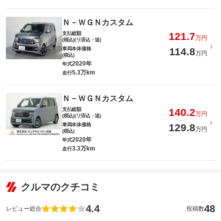
Ｎ－ＷＧＮカスタム
支払総額
121.7
万円
(税込)(リ済込・追)
車両本体価格
114.8
万円
(税込)
2020年
年式
5.3万km
走行
Ｎ－ＷＧＮカスタム
支払総額
140.2
万円
(税込)(リ済込・追)
車両本体価格
129.8
万円
(税込)
2020年
年式
3.3万km
走行
クルマのクチコミ
4.4
48
レビュー総合
投稿数