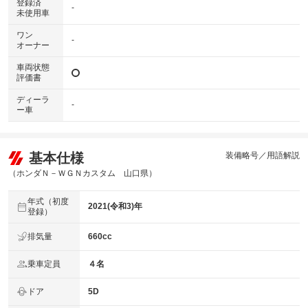
登録済
-
未使用車
ワン
-
オーナー
車両状態
評価書
ディーラ
-
ー車
基本仕様
装備略号／用語解説
（ホンダＮ－ＷＧＮカスタム 山口県）
年式（初度
2021(令和3)年
登録）
排気量
660cc
乗車定員
４名
ドア
5D