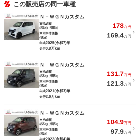
この販売店の同一車種
Ｎ－ＷＧＮカスタム
支払総額
178
万円
(税込)(リ済込)
車両本体価格
169.4
万円
(税込)
2025(令和7)年
年式
0.8万km
走行
Ｎ－ＷＧＮカスタム
支払総額
131.7
万円
(税込)(リ済込)
車両本体価格
121.3
万円
(税込)
2021(令和3)年
年式
2.6万km
走行
Ｎ－ＷＧＮカスタム
支払総額
104.9
万円
(税込)(リ済込)
車両本体価格
97.9
万円
(税込)
2022(令和4)年
年式