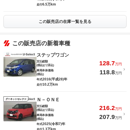
6.5万km
走行
この販売店の在庫一覧を見る
この販売店の新着車種
ステップワゴン
支払総額
128.7
万円
(税込)(リ済込)
車両本体価格
118.8
万円
(税込)
2016(平成28)年
年式
10.2万km
走行
Ｎ－ＯＮＥ
グーネットセレクト
支払総額
216.2
万円
(税込)(リ済込)
車両本体価格
207.9
万円
(税込)
2025(令和7)年
年式
1.3万km
走行