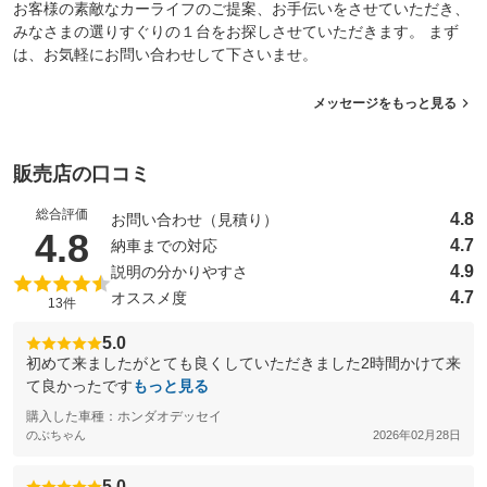
お客様の素敵なカーライフのご提案、お手伝いをさせていただき、
みなさまの選りすぐりの１台をお探しさせていただきます。 まず
は、お気軽にお問い合わせして下さいませ。
メッセージをもっと見る
販売店の口コミ
総合評価
4.8
お問い合わせ（見積り）
（5点満点中）
4.8
4.7
納車までの対応
4.9
説明の分かりやすさ
4.7
オススメ度
13件
5.0
初めて来ましたがとても良くしていただきました2時間かけて来
て良かったです
もっと見る
購入した車種：ホンダオデッセイ
のぶちゃん
2026年02月28日
5.0