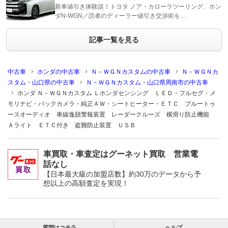
新車値引き体験談！トヨタ ノア・カローラツーリング、ホン
ダN-WGN／読者のディーラー値引き交渉術を…
記事一覧を見る
中古車
ホンダの中古車
Ｎ－ＷＧＮカスタムの中古車
Ｎ－ＷＧＮカ
スタム・山口県の中古車
Ｎ－ＷＧＮカスタム・山口県周南市の中古車
ホンダ Ｎ－ＷＧＮカスタム Ｌホンダセンシング ＬＥＤ・フルセグ・メ
モリナビ・バックカメラ・純正ＡＷ・シートヒーター・ＥＴＣ ブルートゥ
ースオーディオ 車線逸脱警報装置 レーダークルーズ 横滑り防止機能
Ａライト ＥＴＣ付き 盗難防止装置 ＵＳＢ
車買取・車査定はグーネット買取 営業電
話なし
【日本最大級の加盟店数】約30万のデータから予
想以上の高額査定を実現！
質問はコチラ
ヘルプ