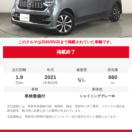
このクルマは2026/05/26まで掲載されていた車輛です。
掲載終了
走行距離
年式
修復歴
排気量
1.9
2021
660
なし
万km
(令和3)年
cc
車検
車体色
車検整備付
シャイニンググレーＭ
支払総額には、車両本体価格の他、保険料、税金、登録等に伴う費用、リサイクル預託金
相当額等、購入時に必要な全ての費用が含まれています。
当該価格は、登録等の時期や地域などについて一定の条件を付した価格になります。