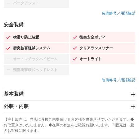
パークアシスト
：装備なし
装備略号／用語解説
安全装備
横滑り防止装置
衝突安全ボディ
：装備あり
：装備あり
衝突被害軽減システム
クリアランスソナー
：装備あり
：装備あり
オートマチックハイビーム
オートライト
：装備なし
：装備あり
頸部衝撃緩和ヘッドレスト
：装備なし
装備略号／用語解説
基本装備
エアバッグ：運転席/助手席/サイド
外装・内装
：装備あり
スライドドア
カーナビ：メモリーナビ他
：装備なし
：装備あり
【注】販売は、当店に直接ご来場頂けるお客様を優先させていただきます。◆
お取置きはいたしません。◆在庫の有無をご確認お願いします。※販売は一般
サンルーフ
ABS
TV：フルセグ
：装備なし
：装備あり
：装備あり
のお客様に限ります。
エアコン
Wエアコン
オーディオ：CDまたはCDチェンジャー／ミュージックプレイヤー接続