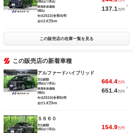
万円
(税込)(リ済込)
車両本体価格
137.1
万円
(税込)
2022(令和4)年
年式
2.6万km
走行
この販売店の在庫一覧を見る
この販売店の新着車種
アルファードハイブリッド
支払総額
664.4
万円
(税込)(リ済込)
車両本体価格
651.4
万円
(税込)
2024(令和6)年
年式
1.8万km
走行
Ｓ６６０
支払総額
154.9
万円
(税込)(リ済込)