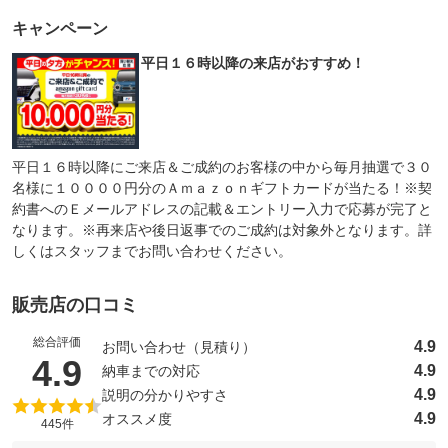
キャンペーン
平日１６時以降の来店がおすすめ！
平日１６時以降にご来店＆ご成約のお客様の中から毎月抽選で３０
名様に１００００円分のＡｍａｚｏｎギフトカードが当たる！※契
約書へのＥメールアドレスの記載＆エントリー入力で応募が完了と
なります。※再来店や後日返事でのご成約は対象外となります。詳
しくはスタッフまでお問い合わせください。
販売店の口コミ
総合評価
4.9
お問い合わせ（見積り）
（5点満点中）
4.9
4.9
納車までの対応
4.9
説明の分かりやすさ
4.9
オススメ度
445件