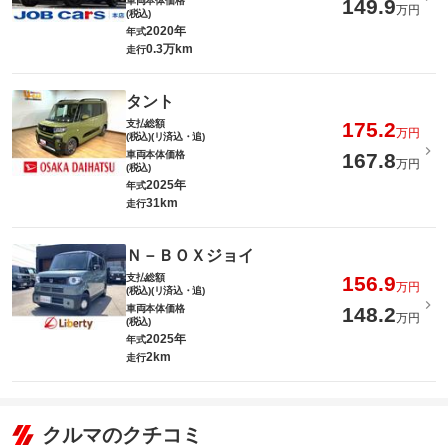
車両本体価格
149.9
万円
(税込)
2020年
年式
0.3万km
走行
タント
支払総額
175.2
万円
(税込)(リ済込・追)
車両本体価格
167.8
万円
(税込)
2025年
年式
31km
走行
Ｎ－ＢＯＸジョイ
支払総額
156.9
万円
(税込)(リ済込・追)
車両本体価格
148.2
万円
(税込)
2025年
年式
2km
走行
クルマのクチコミ