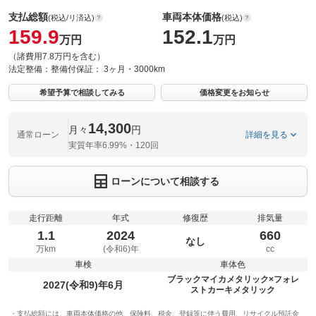
支払総額
車両本体価格
(税込/リ済込)
(税込)
159.9
152.1
万円
万円
（諸費用7.8万円を含む）
法定整備：
整備付
保証：
3ヶ月・3000km
希望予算で相談してみる
価格変更をお知らせ
14,300
月々
円
通常ローン
詳細を見る
実質年率6.99%・120回
ローンについて相談する
走行距離
年式
修復歴
排気量
1.1
2024
660
なし
万km
(令和6)年
cc
車検
車体色
ブラックマイカメタリック×フォレ
2027(令和9)年6月
ストカーキメタリック
支払総額には、車両本体価格の他、保険料、税金、登録等に伴う費用、リサイクル預託金