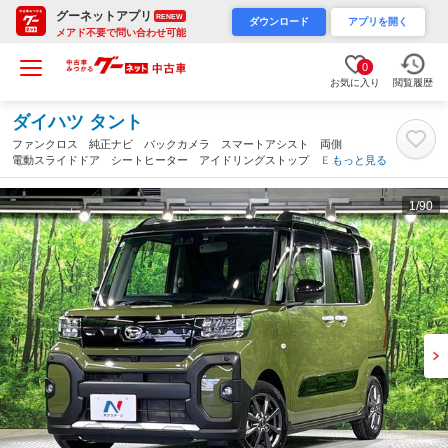
グーネットアプリ
RENEW
ダウンロード
アプリを開く
メアド不要で問い合わせ可能
0
お気に入り
閲覧履歴
ダイハツ タント
ファンクロス 純正ナビ バックカメラ スマートアシスト 両側
電動スライドドア シートヒーター アイドリングストップ ＥＴ
もっと見る
Ｃ ドライブレコーダー オートエアコン スマートキー ＬＥＤ
ヘッドライト ＵＳＢメモリ（大阪府）
1
/90