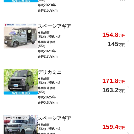
2023年
年式
2.5万km
走行
スペーシアギア
支払総額
154.8
万円
(税込)(リ済込・追)
車両本体価格
145
万円
(税込)
2021年
年式
2.7万km
走行
デリカミニ
支払総額
171.8
万円
(税込)(リ済込・追)
車両本体価格
163.2
万円
(税込)
2025年
年式
0.6万km
走行
スペーシアギア
グーネットセレクト
支払総額
159.4
万円
(税込)(リ済込・追)