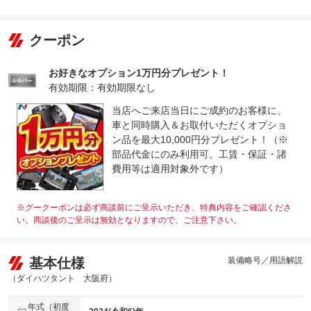
クーポン
お好きなオプション1万円分プレゼント！
有効期限：有効期限なし
当店へご来店当日にご成約のお客様に、
車と同時購入＆お取付いただくオプショ
ン品を最大10,000円分プレゼント！（※
部品代金にのみ利用可。工賃・保証・諸
費用等は適用対象外です）
※グークーポンは必ず商談前にご呈示いただき、特典内容をご確認くださ
い。商談後のご呈示は無効となりますので、ご注意下さい。
基本仕様
装備略号／用語解説
（ダイハツタント 大阪府）
年式（初度