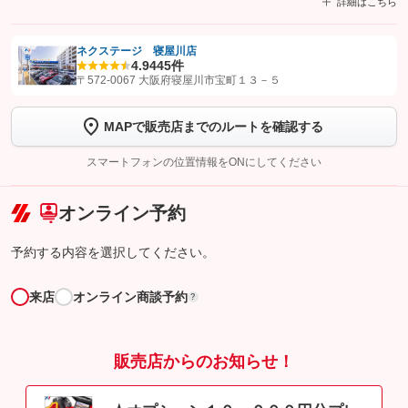
詳細はこちら
ネクステージ 寝屋川店
4.9
445件
【STEP1】
認証画面でグーネットを友だち追加してから「許可する」ボタンを押
〒572-0067 大阪府寝屋川市宝町１３－５
します
MAPで販売店までのルートを確認する
【STEP2】
トーク画面で
ボタンをタップして問い合わせを
完了してください。
スマートフォンの位置情報をONにしてください
こちら
オンライン予約
予約する内容を選択してください。
来店
オンライン商談予約
?
販売店からのお知らせ！