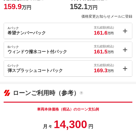
159.9
152.1
万円
万円
価格変更お知らせメールに登録
支払総額(税込)
Aパック
161.6
希望ナンバーパック
万円
内：オプシ
1.7
ョン価格
支払総額(税込)
Bパック
万円
161.5
(税込)
ウィンドウ撥水コート付パック
万円
車両本体価
152.1
万円
内：オプシ
格
1.6
ョン価格
支払総額(税込)
Cパック
万円
169.3
(税込)
弾スプラッシュコートパック
万円
車両本体価
152.1
万円
内：オプシ
格
パック内容
9.4
ョン価格
万円
(税込)
ローンご利用時（参考）
車両本体価
152.1
万円
格
パック内容
備考
－
車両本体価格（税込）のローン支払例
パック内容
14,300
このパックの見積もり依頼（無料）
備考
－
月々
円