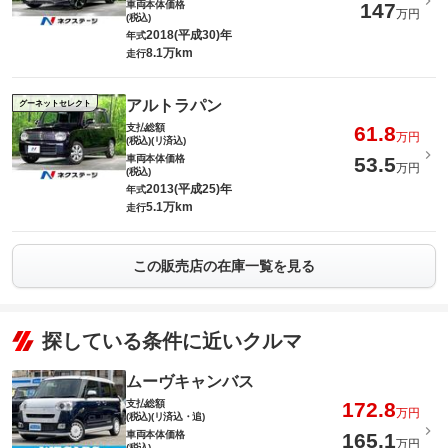
車両本体価格
147
万円
(税込)
2018(平成30)年
年式
8.1万km
走行
アルトラパン
グーネットセレクト
支払総額
61.8
万円
(税込)(リ済込)
車両本体価格
53.5
万円
(税込)
2013(平成25)年
年式
5.1万km
走行
この販売店の在庫一覧を見る
探している条件に近いクルマ
ムーヴキャンバス
支払総額
172.8
万円
(税込)(リ済込・追)
車両本体価格
165.1
万円
(税込)