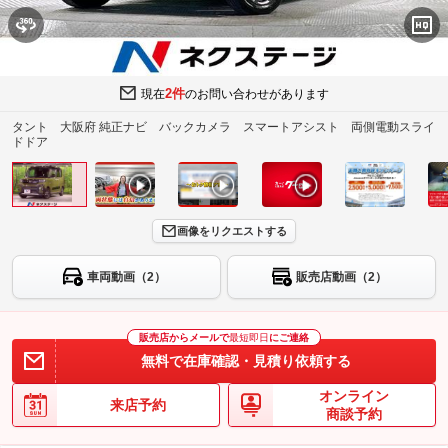
2件
現在
のお問い合わせがあります
タント 大阪府 純正ナビ バックカメラ スマートアシスト 両側電動スライ
ドドア
画像をリクエストする
車両動画（2）
販売店動画（2）
販売店からメールで
最短即日
にご連絡
無料で在庫確認・見積り依頼する
オンライン
来店予約
商談予約