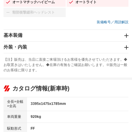
オートマチックハイビーム
オートライト
：装備あり
：装備あり
頸部衝撃緩和ヘッドレスト
：装備なし
装備略号／用語解説
基本装備
エアバッグ：運転席/助手席/サイド
外装・内装
：装備あり
スライドドア：両面電動
カーナビ：SDナビ
：装備あり
：装備あり
【注】販売は、当店に直接ご来場頂けるお客様を優先させていただきます。◆
お取置きはいたしません。◆在庫の有無をご確認お願いします。※販売は一般
サンルーフ
ABS
TV：フルセグ
：装備なし
：装備あり
：装備あり
のお客様に限ります。
エアコン
Wエアコン
オーディオ：CDまたはCDチェンジャー／ミュージックプレイヤー接続
：装備あり
：装備なし
：装備あり
可／ミュージックサーバー
リフトアップ
パワーステアリング
カタログ情報(新車時)
：装備なし
：装備あり
ビジュアル：-／DVD再生
：装備あり
ダウンヒルアシストコントロール
：装備なし
アルミホイール：14インチ
全長×全幅
：装備あり
3395x1475x1785mm
×全高
パワーウィンドウ
盗難防止システム
：装備あり
：装備あり
革シート
ハーフレザーシート
：装備なし
：装備なし
車両重量
920kg
アイドリングストップ
ドライブレコーダー
：装備あり
：装備あり
キーレス
LEDヘッドランプ
：装備あり
：装備あり
USB入力端子
Bluetooth接続
駆動形式
FF
：装備なし
：装備あり
HID(キセノンライト)
ポータブルナビ