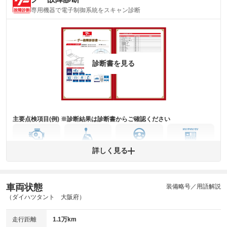
内装
気になる汚れ等がない綺麗な室内を保っています。
専用機器で電子制御系統をスキャン診断
(内装状態)
主要機関に不具合はありません。
機関
詳細は鑑定書をご確認ください。
修復歴
診断書を見る
※グー鑑定は保証サービスではございません。購入時は必ず現車をご確認
下さい。
※実際にお渡しするコンディションチェックシートにつきましては、形式
および表示項目が異なる場合がございます。
※グー鑑定の評価はあくまでも記載している鑑定日の鑑定結果となりま
す。車両情報等の詳細は各販売店へお問い合わせ下さい。
主要点検項目(例) ※診断結果は診断書からご確認ください
エンジン
トランス
パワー
HV/PHV/EV
詳しく見る
ミッション
ステアリング
車両状態
ABS
エアーバッグ
先進安全装備
その他
装備略号／用語解説
（ダイハツタント 大阪府）
※異常がある場合は主要点検項目が赤色になり、異常と表記されます。
※車に装備されていない項目は「-」と表記されます
走行距離
1.1万km
※グー故障診断は保証サービスではございません。購入時は必ず現車をご