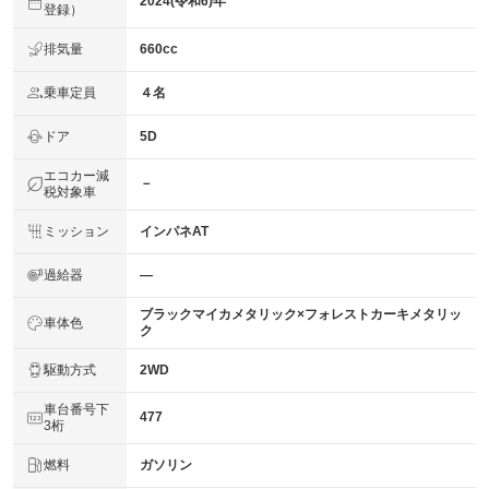
2024(令和6)年
登録）
排気量
660cc
乗車定員
４名
ドア
5D
エコカー減
－
税対象車
ミッション
インパネAT
過給器
―
ブラックマイカメタリック×フォレストカーキメタリッ
車体色
ク
駆動方式
2WD
車台番号下
477
3桁
燃料
ガソリン