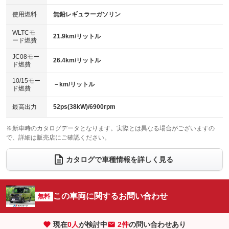
：装備なし
：装備なし
100V電源
クリーンディーゼル
使用燃料
無鉛レギュラーガソリン
：装備なし
：装備なし
バックカメラ
ETC
：装備あり
：装備あり
センターデフロック
：装備なし
WLTCモ
エアロ
スマートキー
21.9km/リットル
：装備なし
：装備あり
ード燃費
レンタカーアップ
展示・試乗車
：装備なし
：装備なし
ローダウン
ランフラットタイヤ
：装備なし
：装備なし
JC08モー
26.4km/リットル
ド燃費
電動格納ミラー
：装備あり
パワーシート
3列シート
：装備なし
：装備なし
10/15モー
装備略号／用語解説
－km/リットル
ド燃費
ベンチシート
フルフラットシート
：装備あり
：装備なし
チップアップシート
オットマン
最高出力
52ps(38kW)/6900rpm
：装備なし
：装備なし
電動格納サードシート
シートヒーター
：装備なし
：装備あり
※新車時のカタログデータとなります。実際とは異なる場合がございますの
で、詳細は販売店にご確認ください。
ウォークスルー
後席モニター
：装備なし
：装備なし
カタログで車種情報を詳しく見る
電動リアゲート
フロントカメラ
：装備なし
：装備なし
シートエアコン
全周囲カメラ
：装備なし
：装備なし
この車両に関するお問い合わせ
サイドカメラ
無料
ルーフレール
：装備なし
：装備なし
エアサスペンション
ヘッドライトウォッシャー
：装備なし
：装備なし
現在
0
人
が検討中
2件
の問い合わせあり