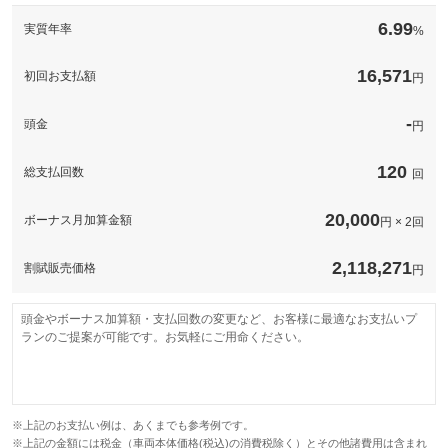
このパックの見積もり依頼（無料）
備考
－
6.99
実質年率
%
このパックの見積もり依頼（無料）
16,571
初回お支払額
円
-
頭金
円
120
総支払回数
回
20,000
ボーナス月加算金額
円 × 2回
2,118,271
割賦販売価格
円
頭金やボーナス加算額・支払回数の変更など、お客様に最適なお支払いプ
ランのご提案が可能です。お気軽にご用命ください。
※上記のお支払い例は、あくまでも参考例です。
※上記の金額には税金（車両本体価格(税込)の消費税除く）とその他諸費用は含まれ