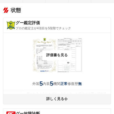
状態
グー鑑定評価
プロの鑑定士が4項目を5段階でチェック
評価書を見る
5
5
外装
内装
機関
修復歴
正常
無
気になるようなキズやへこみがあった場合は綺麗に補修済
みですが、 小さなキズやヘコミが残っている場合もありま
詳しく見る
外装
す。
(車両外装)
キズ・へこみについて問い合わせる
グー故障診断