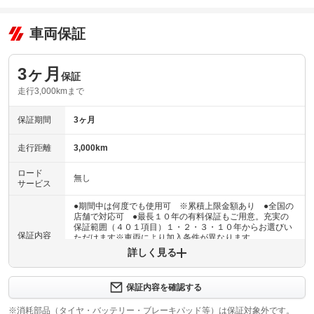
車両保証
3ヶ月
保証
走行3,000kmまで
保証期間
3ヶ月
走行距離
3,000km
ロード
無し
サービス
●期間中は何度でも使用可 ※累積上限金額あり ●全国の
店舗で対応可 ●最長１０年の有料保証もご用意。充実の
保証範囲（４０１項目）１・２・３・１０年からお選びい
保証内容
ただけます※車両により加入条件が異なります
詳しく見る
保証内容について問い合わせる
３ヶ月・３０００ｋｍ以内ならエンジン、トランスミッシ
保証内容を確認する
保証項目
ョン、ハイブリッド、ステアリング、ブレーキの各機構に
おける主要項目を無償修理（または交換）いたします。
※消耗部品（タイヤ・バッテリー・ブレーキパッド等）は保証対象外です。