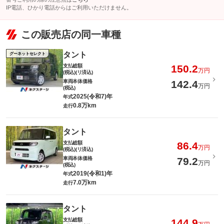
IP電話、ひかり電話からはご利用いただけません。
この販売店の同一車種
タント
グーネットセレクト
支払総額
150.2
万円
(税込)(リ済込)
車両本体価格
142.4
万円
(税込)
2025(令和7)年
年式
0.8万km
走行
タント
支払総額
86.4
万円
(税込)(リ済込)
車両本体価格
79.2
万円
(税込)
2019(令和1)年
年式
7.0万km
走行
タント
支払総額
144.9