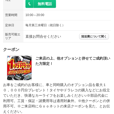
TEL
無料電話
営業時間
10:00～20:00
定休日
毎月第三水曜日（祝日除く）
販売可能エ
直接お問合せください
陸送費について聞く
リア
クーポン
ご来店の上、他オプションと併せてご成約頂い
た方限定！
お車をご成約のお客様に、車と同時購入のオプション品を最大１
０，０００円分プレゼント！タイヤやドラレコの購入などにお役立
ていただき、快適なカーライフをお楽しみください♪※部品代金に
利用可。工賃・保証・諸費用等は適用対象外。※他クーポンとの併
用不可。※ご来店時にＧｏｏネットの来店クーポンを見た、とお伝
えください。