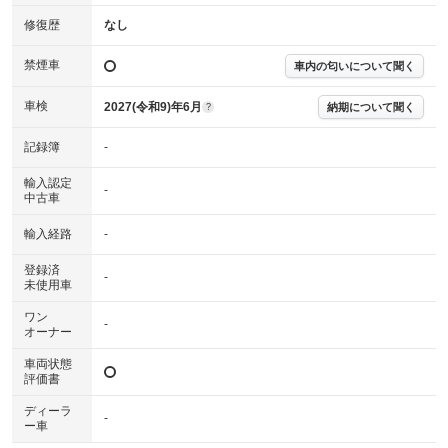
確認下さい。
※実際にお渡しする故障診断書につきましては、形式および表示項目が異
修復歴
なし
なる場合がございます。
※グー故障診断書はあくまでも実施時点での診断結果となります。将来に
禁煙車
車内の匂いについて聞く
わたり車両状態を担保するものではありませんので、車両情報等の詳細は
各販売店へお問い合わせ下さい。
車検
2027(令和9)年6月
納期について聞く
?
記録簿
-
輸入認定
-
中古車
輸入経路
-
登録済
-
未使用車
ワン
-
オーナー
車両状態
評価書
ディーラ
-
ー車