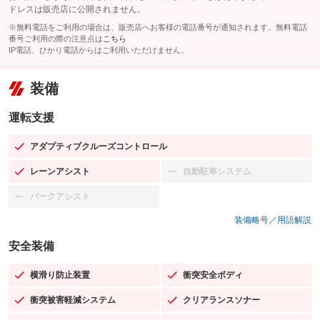
ドレスは販売店に公開されません。
※無料電話をご利用の場合は、販売店へお客様の電話番号が通知されます。無料電話
番号ご利用の際の注意点は
こちら
IP電話、ひかり電話からはご利用いただけません。
装備
運転支援
アダプティブクルーズコントロール
：装備あり
レーンアシスト
自動駐車システム
：装備あり
：装備なし
パークアシスト
：装備なし
装備略号／用語解説
安全装備
横滑り防止装置
衝突安全ボディ
：装備あり
：装備あり
衝突被害軽減システム
クリアランスソナー
：装備あり
：装備あり