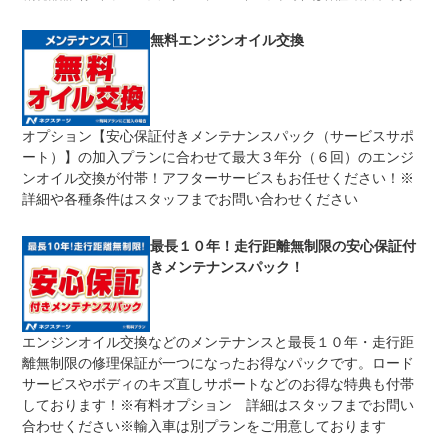
修理回数
無制限
無料エンジンオイル交換
車両本体価格
期間中は何度でも修理可能！修理金額は車両本体価格の１
上限金額
００％までしっかり保証します。車両本体価格５０万円以
下の場合は５０万円まで保証します。
オプション【安心保証付きメンテナンスパック（サービスサポ
無し
ート）】の加入プランに合わせて最大３年分（６回）のエンジ
免責金
保証修理の対象となる場合は、お客様の費用負担は一切ご
ざいません。
ンオイル交換が付帯！アフターサービスもお任せください！※
詳細や各種条件はスタッフまでお問い合わせください
全国のネクステージで受付可能！ご遠方でネクステージに
保証修理
持ち込めないお客様も保証修理はお受け頂けます。詳細
受付先
は、スタッフまでお気軽にお尋ねください。
最長１０年！走行距離無制限の安心保証付
整備付 法定12ヶ月または法定24ヶ月点検整備付
きメンテナンスパック！
法定整備
※車検なし・車検整備付の場合は法定24ヶ月点検整備付
※商用車は6ヶ月または12ヶ月点検整備付
１．契約後～納車までに法定点検を実施致します。 ２．
法定整備
エンジンオイル交換などのメンテナンスと最長１０年・走行距
支払総額に整備代金を含んでおります。 ３．点検記録簿
について
が発行されます。
離無制限の修理保証が一つになったお得なパックです。ロード
サービスやボディのキズ直しサポートなどのお得な特典も付帯
しております！※有料オプション 詳細はスタッフまでお問い
合わせください※輸入車は別プランをご用意しております