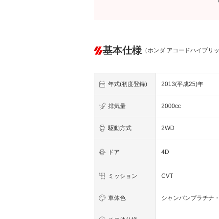
基本仕様
（ホンダ アコードハイブリ
年式(初度登録)
2013(平成25)年
排気量
2000cc
駆動方式
2WD
ドア
4D
ミッション
CVT
車体色
シャンパンプラチナ