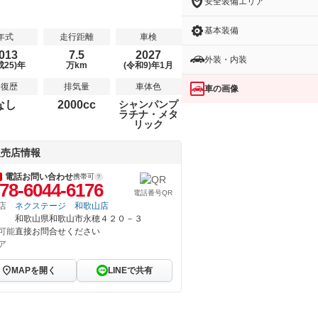
安全装備エリア
基本装備
年式
走行距離
車検
013
7.5
2027
外装・内装
成25)年
万km
(令和9)年1月
修復歴
排気量
車体色
車の画像
なし
2000cc
シャンパンプ
ラチナ・メタ
リック
販売店情報
電話お問い合わせ
携帯可
78-6044-6176
電話番号QR
店
ネクステージ 和歌山店
和歌山県和歌山市永穂４２０－３
可能
直接お問合せください
ア
MAPを開く
LINEで共有