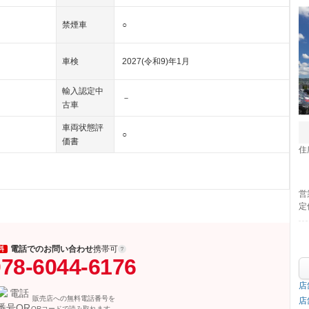
禁煙車
○
車検
2027(令和9)年1月
輸入認定中
－
古車
車両状態評
○
価書
住
営
定
電話でのお問い合わせ
携帯可
料
78-6044-6176
店
販売店への無料電話番号を
店
QRコードで読み取れます。