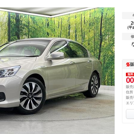
2
(平
無料
00
販売
住所
販売
エリ