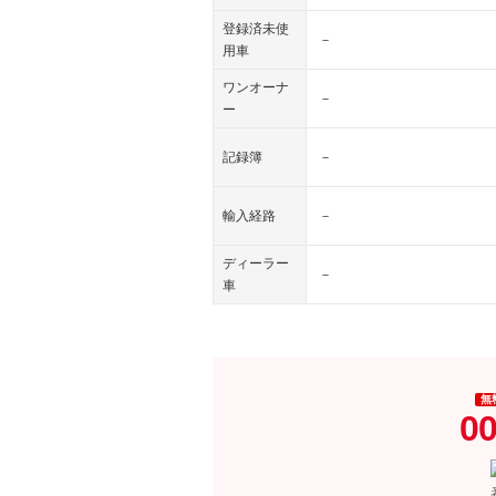
登録済未使
－
用車
ワンオーナ
－
ー
記録簿
－
輸入経路
－
ディーラー
－
車
無
00