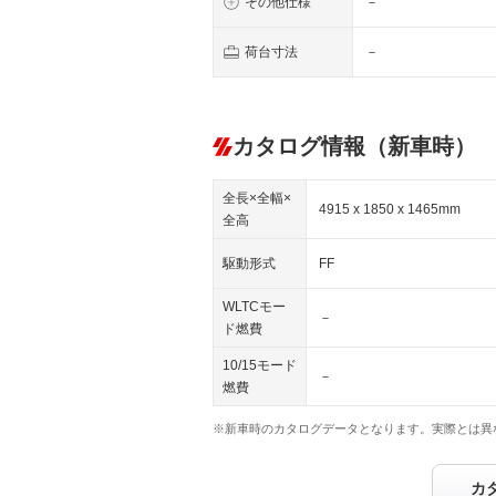
その他仕様
－
荷台寸法
－
カタログ情報（新車時）
全長×全幅×
4915 x 1850 x 1465mm
全高
駆動形式
FF
WLTCモー
－
ド燃費
10/15モード
－
燃費
※新車時のカタログデータとなります。実際とは異
カ