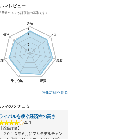
ルマレビュー
「普通=3.0」が評価軸の基準です）
外装
外装
5
5
4
4
価格
価格
内装
内装
3
3
2
2
1
1
装備
装備
走行
走行
乗り心地
乗り心地
燃費
燃費
評価詳細を見る
ルマのクチコミ
ライバルを凌ぐ経済性の高さ
4.1
【総合評価】
２０１３年６月にフルモデルチェン