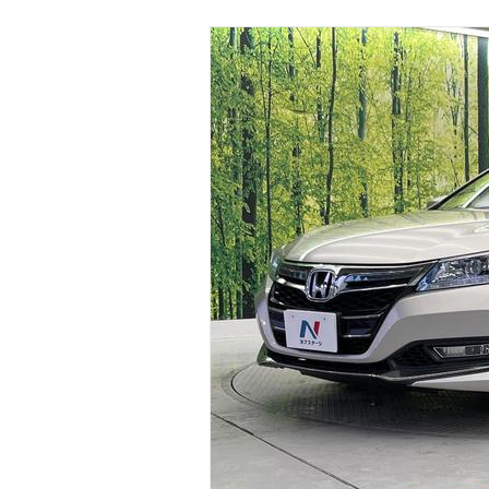
マガジン
車カタログ
自動車ローン
保険
レビュー
価格相場
教習所
用語集