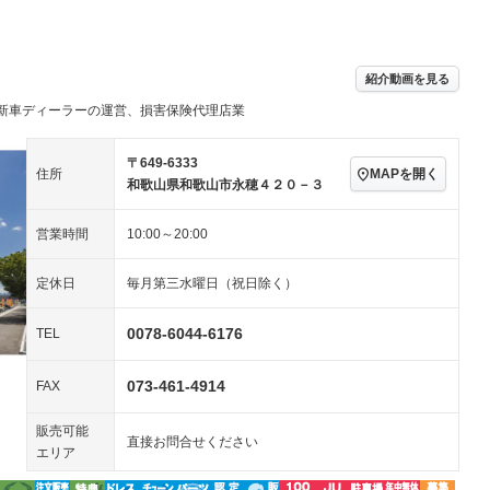
パワーステアリング
パワーウィンドウ
／ミュージック
ビジュアル：-／DVD再
アルミホイール：17イ
ー
生
ンチ
ングストップ
ドライブレコーダー
USB入力端子
ハーフレザーシート
キーレス
－
紹介動画を見る
クリーンディーゼル
センターデフロック
－
－
新車ディーラーの運営、損害保険代理店業
セノンライト)
ポータブルナビ
バックカメラ
－
乗車
電動格納ミラー
スマートキー
ローダウン
－
〒649-6333
MAPを開く
住所
装備略号／用語解説
和歌山県和歌山市永穂４２０－３
ート
3列シート
ベンチシート
－
営業時間
10:00～20:00
ップシート
オットマン
電動格納サードシート
－
－
スルー
後席モニター
電動リアゲート
－
－
定休日
毎月第三水曜日（祝日除く）
アコン
全周囲カメラ
サイドカメラ
－
－
0078-6044-6176
TEL
ペンション
073-461-4914
FAX
装備略号／用語解説
販売可能
直接お問合せください
エリア