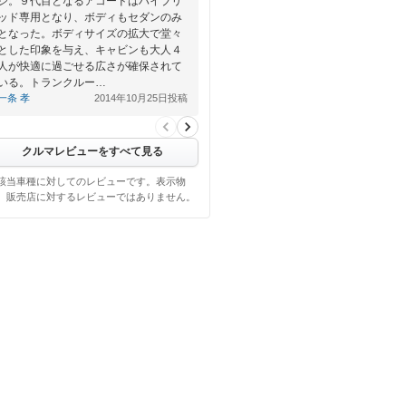
ジ。９代目となるアコードはハイブリ
ッド専用となり、ボディもセダンのみ
となった。ボディサイズの拡大で堂々
とした印象を与え、キャビンも大人４
人が快適に過ごせる広さが確保されて
いる。トランクルー…
一条 孝
2014年10月25日投稿
クルマレビューをすべて見る
該当車種に対してのレビューです。表示物
、販売店に対するレビューではありません。