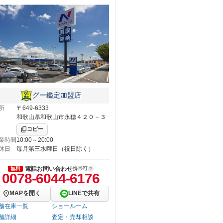
グー鑑定加盟店
所
〒649-6333
和歌山県和歌山市永穂４２０－３
コピー
業時間
10:00～20:00
休日
毎月第三水曜日（祝日除く）
電話お問い合わせ
無料
携帯可
0078-6044-6176
MAPを開く
LINEで共有
舗在庫一覧
ショールーム
舗詳細
査定・売却相談