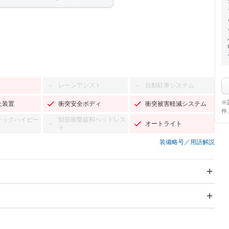
レーンアシスト
自動駐車システム
－
－
※
止装置
衝突安全ボディ
衝突被害軽減システム
件
チックハイビー
頸部衝撃緩和ヘッドレス
オートライト
－
ト
装備略号／用語解説
スライドドア
サンルーフ
－
Wエアコン
リフトアップ
－
－
TV：フルセグ