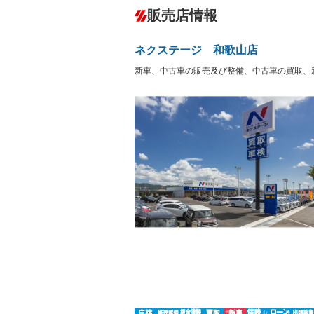
ダウンヒルアシストコントロール
－
販売店情報
オーディオ：CDまたはCDチェンジャー
プレイヤー接続可／ミュージックサーバ
盗難防止システム
アイドリ
ヘッドライトウォッシャ
革シート
－
ネクステージ 和歌山店
ー
Bluetooth接続
100V電源
－
新車、中古車の販売及び整備、中古車の買取、
LEDヘッドランプ
HID(キ
－
レンタカーアップ
展示・試
－
－
ETC
エアロ
－
ランフラットタイヤ
パワーシ
－
フルフラットシート
チップア
－
－
シートヒーター
ウォーク
－
フロントカメラ
シートエ
－
－
ルーフレール
エアサス
－
－