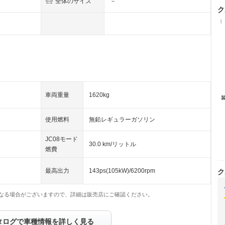
全体のサイズ
－
ク
（
車両重量
1620kg
使用燃料
無鉛レギュラーガソリン
JC08モード
30.0 km/リットル
燃費
最高出力
143ps(105kW)/6200rpm
ク
なる場合がございますので、詳細は販売店にご確認ください。
タログで車種情報を詳しく見る