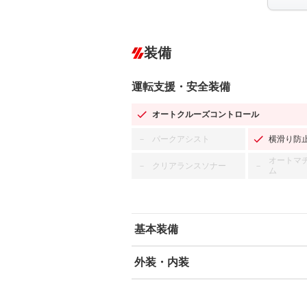
装備
運転支援・安全装備
オートクルーズコントロール
パークアシスト
横滑り防
－
オートマ
クリアランスソナー
－
－
ム
基本装備
外装・内装
エアバッグ：運転席/助手席/サイド
ABS
エアコン
カーナビ：HDDナビ