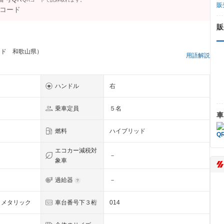
販
販
ッド 和歌山県）
用語解説
ハンドル
右
乗車定員
５名
車
燃料
ハイブリッド
エコカー減税対
－
象車
過給器
－
・メタリック
車台番号下３桁
014