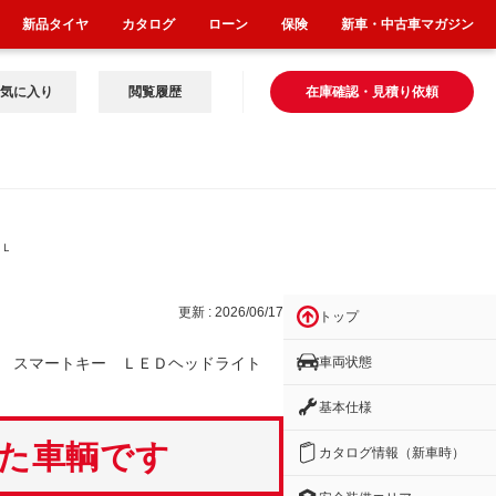
新品タイヤ
カタログ
ローン
保険
新車・中古車マガジン
気に入り
閲覧履歴
在庫確認・見積り依頼
 Ｌ
更新 : 2026/06/17
トップ
車両状態
コ スマートキー ＬＥＤヘッドライト
基本仕様
いた車輌です
カタログ情報（新車時）