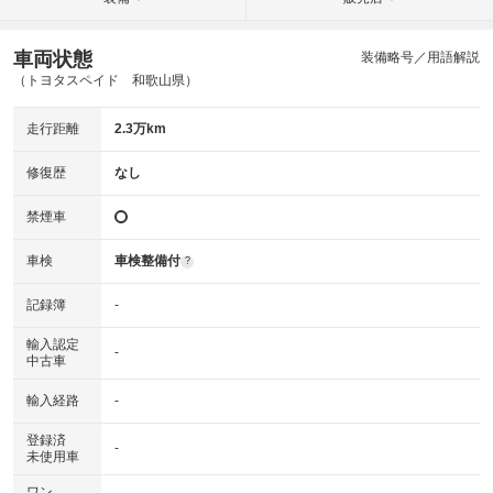
車両状態
装備略号／用語解説
（トヨタスペイド 和歌山県）
走行距離
2.3万km
修復歴
なし
禁煙車
車検
車検整備付
?
記録簿
-
輸入認定
-
中古車
輸入経路
-
登録済
-
未使用車
ワン