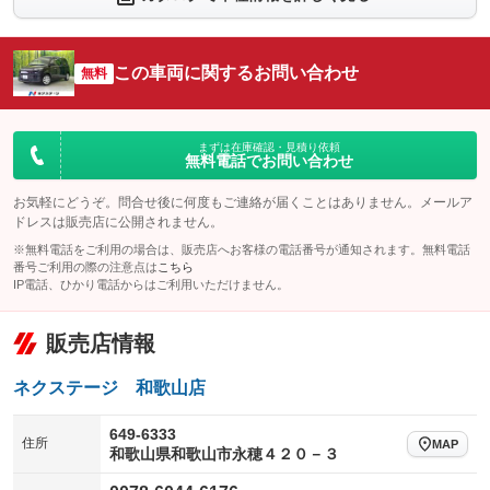
：装備なし
：装備なし
シートエアコン
全周囲カメラ
：装備なし
：装備なし
この車両に関するお問い合わせ
サイドカメラ
無料
ルーフレール
：装備なし
：装備なし
エアサスペンション
ヘッドライトウォッシャー
：装備なし
：装備なし
装備略号／用語解説
まずは在庫確認・見積り依頼
無料電話でお問い合わせ
お気軽にどうぞ。問合せ後に何度もご連絡が届くことはありません。メールア
ドレスは販売店に公開されません。
※無料電話をご利用の場合は、販売店へお客様の電話番号が通知されます。無料電話
番号ご利用の際の注意点は
こちら
IP電話、ひかり電話からはご利用いただけません。
販売店情報
ネクステージ 和歌山店
649-6333
住所
MAP
和歌山県和歌山市永穂４２０－３