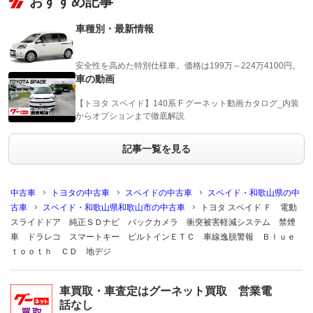
おすすめ記事
車種別・最新情報
安全性を高めた特別仕様車。価格は199万～224万4100円。
車の動画
【トヨタ スペイド】140系 F グーネット動画カタログ_内装
からオプションまで徹底解説
記事一覧を見る
中古車
トヨタの中古車
スペイドの中古車
スペイド・和歌山県の中
古車
スペイド・和歌山県和歌山市の中古車
トヨタ スペイド Ｆ 電動
スライドドア 純正ＳＤナビ バックカメラ 衝突被害軽減システム 禁煙
車 ドラレコ スマートキー ビルトインＥＴＣ 車線逸脱警報 Ｂｌｕｅ
ｔｏｏｔｈ ＣＤ 地デジ
車買取・車査定はグーネット買取 営業電
話なし