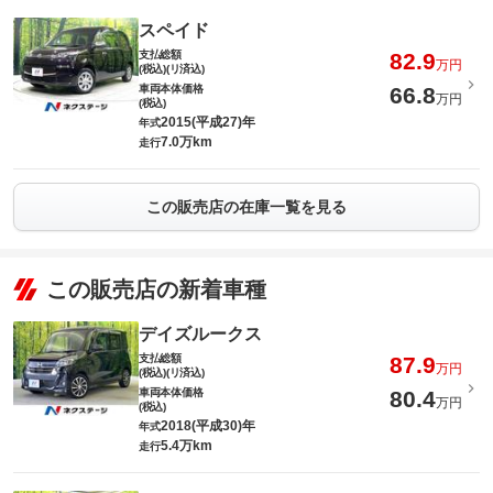
スペイド
支払総額
82.9
万円
(税込)(リ済込)
車両本体価格
66.8
万円
(税込)
2015(平成27)年
年式
7.0万km
走行
この販売店の在庫一覧を見る
この販売店の新着車種
デイズルークス
支払総額
87.9
万円
(税込)(リ済込)
車両本体価格
80.4
万円
(税込)
2018(平成30)年
年式
5.4万km
走行