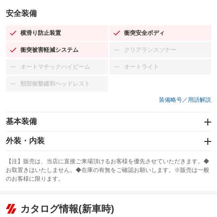
安全装備
横滑り防止装置
衝突安全ボディ
：装備あり
：装備あり
衝突被害軽減システム
クリアランスソナー
：装備あり
：装備なし
オートマチックハイビーム
オートライト
：装備なし
：装備なし
頸部衝撃緩和ヘッドレスト
：装備なし
装備略号／用語解説
基本装備
エアバッグ：運転席/助手席
外装・内装
：装備あり
スライドドア：電動
カーナビ：SDナビ
：装備あり
：装備あり
【注】販売は、当店に直接ご来場頂けるお客様を優先させていただきます。◆
お取置きはいたしません。◆在庫の有無をご確認お願いします。※販売は一般
サンルーフ
ABS
TV：ワンセグ
：装備なし
：装備あり
：装備あり
のお客様に限ります。
エアコン
Wエアコン
オーディオ：CDまたはCDチェンジャー／ミュージックプレイヤー接続
：装備あり
：装備なし
：装備あり
可
リフトアップ
パワーステアリング
カタログ情報(新車時)
：装備なし
：装備あり
ビジュアル
：装備なし