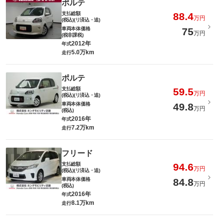
ポルテ
支払総額
88.4
万円
(税込)(リ済込・追)
車両本体価格
75
万円
(税非課税)
2012年
年式
5.0万km
走行
ポルテ
支払総額
59.5
万円
(税込)(リ済込・追)
車両本体価格
49.8
万円
(税込)
2016年
年式
7.2万km
走行
フリード
支払総額
94.6
万円
(税込)(リ済込・追)
車両本体価格
84.8
万円
(税込)
2016年
年式
8.1万km
走行