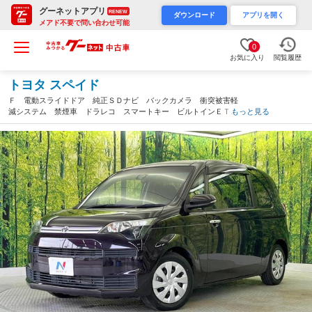
グーネットアプリ
RENEW
ダウンロード
アプリを開く
メアド不要で問い合わせ可能
0
お気に入り
閲覧履歴
トヨタ スペイド
Ｆ 電動スライドドア 純正ＳＤナビ バックカメラ 衝突被害軽
減システム 禁煙車 ドラレコ スマートキー ビルトインＥＴ
もっと見る
Ｃ 車線逸脱警報 Ｂｌｕｅｔｏｏｔｈ ＣＤ 地デジ（和歌山
県）