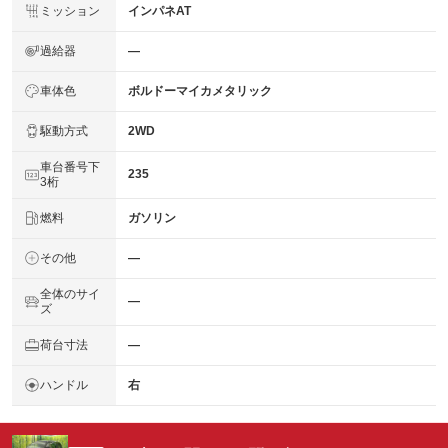
ミッション
インパネAT
過給器
―
車体色
ボルドーマイカメタリック
駆動方式
2WD
車台番号下
235
3桁
燃料
ガソリン
その他
―
全体のサイ
―
ズ
荷台寸法
―
ハンドル
右