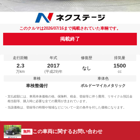
このクルマは2026/07/16まで掲載されていた車輛です。
掲載終了
走行距離
年式
修復歴
排気量
2.3
2017
1500
なし
万km
(平成29)年
cc
車検
車体色
車検整備付
ボルドーマイカメタリック
支払総額には、車両本体価格の他、保険料、税金、登録等に伴う費用、リサイクル預託金
相当額等、購入時に必要な全ての費用が含まれています。
当該価格は、登録等の時期や地域などについて一定の条件を付した価格になります。
この車両に関するお問い合わせ
無料