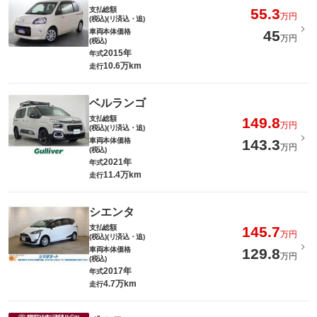
支払総額
55.3
万円
(税込)(リ済込・追)
車両本体価格
45
万円
(税込)
2015年
年式
10.6万km
走行
ベルランゴ
支払総額
149.8
万円
(税込)(リ済込・追)
車両本体価格
143.3
万円
(税込)
2021年
年式
11.4万km
走行
シエンタ
支払総額
145.7
万円
(税込)(リ済込・追)
車両本体価格
129.8
万円
(税込)
2017年
年式
4.7万km
走行