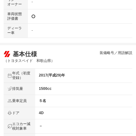
-
オーナー
車両状態
評価書
ディーラ
-
ー車
基本仕様
装備略号／用語解説
（トヨタスペイド 和歌山県）
年式（初度
2017(平成29)年
登録）
排気量
1500cc
乗車定員
５名
ドア
4D
エコカー減
－
税対象車