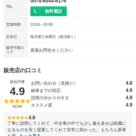
0078-6044-6176
TEL
無料電話
営業時間
10:00～20:00
定休日
毎月第三水曜日（祝日除く）
販売可能エ
直接お問合せください
リア
販売店の口コミ
総合評価
4.8
お問い合わせ（見積り）
（5点満点中）
4.9
4.9
納車までの対応
4.9
説明の分かりやすさ
4.9
オススメ度
915件
4.8
丁寧に説明してくれて、中古車の中でも少し傷を直せば綺麗に
なるものを安く提案してくれて非常に助かった。もちろん新車