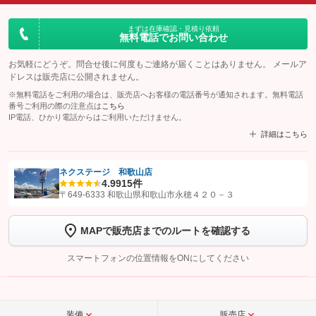
まずは在庫確認・見積り依頼
無料電話でお問い合わせ
お気軽にどうぞ。問合せ後に何度もご連絡が届くことはありません。 メールア
ドレスは販売店に公開されません。
※無料電話をご利用の場合は、販売店へお客様の電話番号が通知されます。無料電話
番号ご利用の際の注意点は
こちら
IP電話、ひかり電話からはご利用いただけません。
詳細はこちら
ネクステージ 和歌山店
4.9
915件
【STEP1】
認証画面でグーネットを友だち追加してから「許可する」ボタンを押
〒649-6333 和歌山県和歌山市永穂４２０－３
します
MAPで販売店までのルートを確認する
【STEP2】
トーク画面で
ボタンをタップして問い合わせを
完了してください。
スマートフォンの位置情報をONにしてください
こちら
装備
販売店