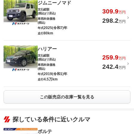
ジムニーノマド
支払総額
309.9
万円
(税込)(リ済込)
車両本体価格
298.2
万円
(税込)
2025(令和7)年
年式
80km
走行
ハリアー
支払総額
259.9
万円
(税込)(リ済込)
車両本体価格
242.4
万円
(税込)
2019(令和1)年
年式
4.5万km
走行
この販売店の在庫一覧を見る
探している条件に近いクルマ
ポルテ