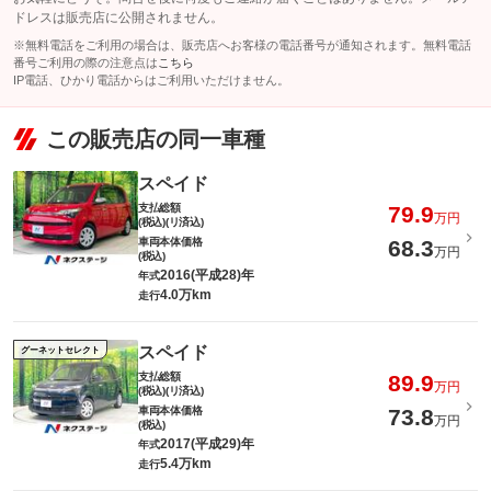
ドレスは販売店に公開されません。
※無料電話をご利用の場合は、販売店へお客様の電話番号が通知されます。無料電話
番号ご利用の際の注意点は
こちら
IP電話、ひかり電話からはご利用いただけません。
この販売店の同一車種
スペイド
支払総額
79.9
万円
(税込)(リ済込)
車両本体価格
68.3
万円
(税込)
2016(平成28)年
年式
4.0万km
走行
スペイド
グーネットセレクト
支払総額
89.9
万円
(税込)(リ済込)
車両本体価格
73.8
万円
(税込)
2017(平成29)年
年式
5.4万km
走行