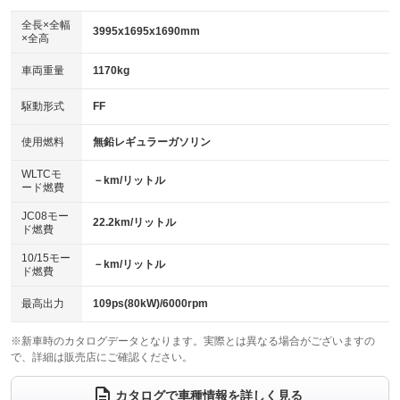
ダウンヒルアシストコントロール
：装備なし
アルミホイール
全長×全幅
：装備なし
3995x1695x1690mm
×全高
パワーウィンドウ
盗難防止システム
：装備あり
：装備あり
革シート
ハーフレザーシート
：装備なし
：装備なし
車両重量
1170kg
アイドリングストップ
ドライブレコーダー
：装備あり
：装備あり
キーレス
LEDヘッドランプ
：装備あり
：装備なし
USB入力端子
Bluetooth接続
駆動形式
FF
：装備なし
：装備あり
HID(キセノンライト)
ポータブルナビ
：装備なし
：装備なし
100V電源
クリーンディーゼル
使用燃料
無鉛レギュラーガソリン
：装備なし
：装備なし
バックカメラ
ETC
：装備あり
：装備あり
センターデフロック
：装備なし
WLTCモ
エアロ
スマートキー
－km/リットル
：装備なし
：装備あり
ード燃費
レンタカーアップ
展示・試乗車
：装備なし
：装備なし
ローダウン
ランフラットタイヤ
：装備なし
：装備なし
JC08モー
22.2km/リットル
ド燃費
電動格納ミラー
：装備あり
パワーシート
3列シート
：装備なし
：装備なし
10/15モー
装備略号／用語解説
－km/リットル
ド燃費
ベンチシート
フルフラットシート
：装備なし
：装備なし
チップアップシート
オットマン
最高出力
109ps(80kW)/6000rpm
：装備なし
：装備なし
電動格納サードシート
シートヒーター
：装備なし
：装備なし
※新車時のカタログデータとなります。実際とは異なる場合がございますの
で、詳細は販売店にご確認ください。
ウォークスルー
後席モニター
：装備なし
：装備なし
カタログで車種情報を詳しく見る
電動リアゲート
フロントカメラ