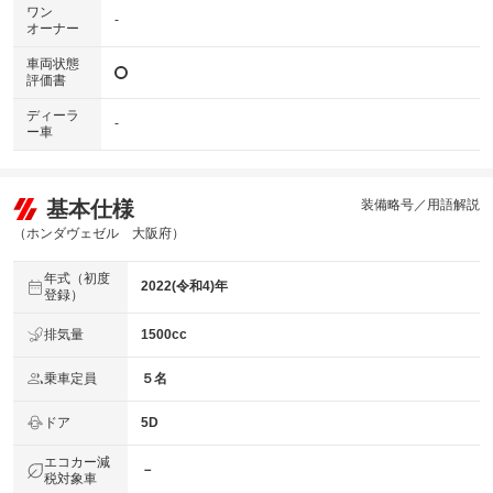
ワン
-
オーナー
車両状態
評価書
ディーラ
-
ー車
基本仕様
装備略号／用語解説
（ホンダヴェゼル 大阪府）
年式（初度
2022(令和4)年
登録）
排気量
1500cc
乗車定員
５名
ドア
5D
エコカー減
－
税対象車