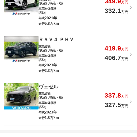
349.9
万円
(税込)(リ済込・追)
車両本体価格
332.1
万円
(税込)
2021年
年式
5.8万km
走行
ＲＡＶ４ ＰＨＶ
支払総額
419.9
万円
(税込)(リ済込・追)
車両本体価格
406.7
万円
(税込)
2023年
年式
2.3万km
走行
ヴェゼル
支払総額
337.8
万円
(税込)(リ済込・追)
車両本体価格
327.5
万円
(税込)
2023年
年式
1.8万km
走行