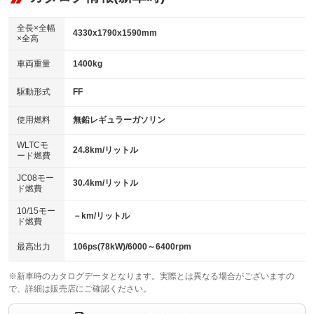
：装備なし
ダウンヒルアシストコントロール
アルミホイール：18インチ
：装備あり
：装備あり
全長×全幅
4330x1790x1590mm
×全高
パワーウィンドウ
盗難防止システム
革シート
ハーフレザーシート
：装備あり
：装備あり
：装備なし
：装備あり
車両重量
1400kg
アイドリングストップ
ドライブレコーダー
キーレス
LEDヘッドランプ
：装備なし
：装備あり
：装備あり
：装備あり
USB入力端子
Bluetooth接続
駆動形式
FF
HID(キセノンライト)
ポータブルナビ
：装備あり
：装備あり
：装備なし
：装備なし
100V電源
クリーンディーゼル
バックカメラ
ETC2.0
使用燃料
無鉛レギュラーガソリン
：装備なし
：装備なし
：装備あり
：装備あり
センターデフロック
エアロ
スマートキー
：装備なし
WLTCモ
：装備なし
：装備あり
24.8km/リットル
ード燃費
レンタカーアップ
展示・試乗車
ローダウン
ランフラットタイヤ
：装備なし
：装備なし
：装備なし
：装備なし
JC08モー
30.4km/リットル
ド燃費
電動格納ミラー
パワーシート
3列シート
：装備あり
：装備なし
：装備なし
10/15モー
装備略号／用語解説
－km/リットル
ベンチシート
フルフラットシート
ド燃費
：装備なし
：装備なし
チップアップシート
オットマン
：装備なし
：装備なし
最高出力
106ps(78kW)/6000～6400rpm
電動格納サードシート
シートヒーター
：装備なし
：装備あり
※新車時のカタログデータとなります。実際とは異なる場合がございますの
で、詳細は販売店にご確認ください。
ウォークスルー
後席モニター
：装備なし
：装備なし