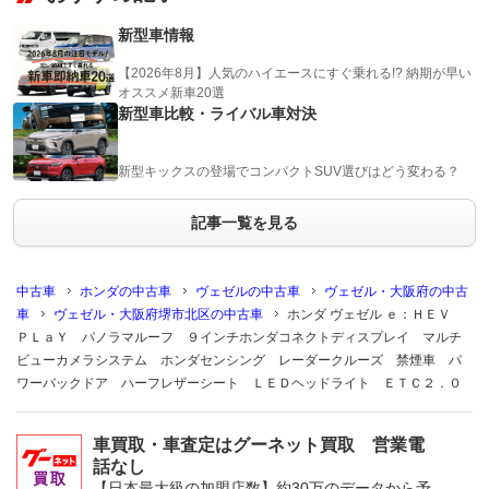
新型車情報
【2026年8月】人気のハイエースにすぐ乗れる!? 納期が早い
オススメ新車20選
新型車比較・ライバル車対決
新型キックスの登場でコンパクトSUV選びはどう変わる？
記事一覧を見る
中古車
ホンダの中古車
ヴェゼルの中古車
ヴェゼル・大阪府の中古
車
ヴェゼル・大阪府堺市北区の中古車
ホンダ ヴェゼル ｅ：ＨＥＶ
ＰＬａＹ パノラマルーフ ９インチホンダコネクトディスプレイ マルチ
ビューカメラシステム ホンダセンシング レーダークルーズ 禁煙車 パ
ワーバックドア ハーフレザーシート ＬＥＤヘッドライト ＥＴＣ２．０
車買取・車査定はグーネット買取 営業電
話なし
【日本最大級の加盟店数】約30万のデータから予