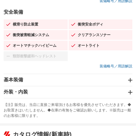
装備略号／用語解説
安全装備
横滑り防止装置
衝突安全ボディ
：装備あり
：装備あり
衝突被害軽減システム
クリアランスソナー
：装備あり
：装備あり
オートマチックハイビーム
オートライト
：装備あり
：装備あり
頸部衝撃緩和ヘッドレスト
：装備なし
装備略号／用語解説
基本装備
エアバッグ：運転席/助手席/サイド
外装・内装
：装備あり
スライドドア
カーナビ：メモリーナビ他
：装備なし
：装備あり
【注】販売は、当店に直接ご来場頂けるお客様を優先させていただきます。◆
お取置きはいたしません。◆在庫の有無をご確認お願いします。※販売は一般
サンルーフ
ABS
TV：ワンセグ
：装備なし
：装備あり
：装備あり
のお客様に限ります。
エアコン
Wエアコン
オーディオ
：装備あり
：装備なし
：装備なし
リフトアップ
パワーステアリング
カタログ情報(新車時)
ビジュアル
：装備なし
：装備あり