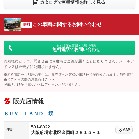
電動リアゲート
フロントカメラ
カタログで車種情報を詳しく見る
：装備あり
：装備あり
シートエアコン
全周囲カメラ
：装備なし
：装備あり
サイドカメラ
ルーフレール
この車両に関するお問い合わせ
：装備あり
無料
：装備なし
エアサスペンション
ヘッドライトウォッシャー
：装備なし
：装備なし
装備略号／用語解説
まずは在庫確認・見積り依頼
無料電話でお問い合わせ
お気軽にどうぞ。問合せ後に何度もご連絡が届くことはありません。メールア
ドレスは販売店に公開されません。
※無料電話をご利用の場合は、販売店へお客様の電話番号が通知されます。無料電話
番号ご利用の際の注意点は
こちら
IP電話、ひかり電話からはご利用いただけません。
販売店情報
ＳＵＶ ＬＡＮＤ 堺
591-8022
住所
MAP
大阪府堺市北区金岡町２８１５－１