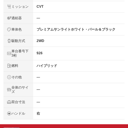
ミッション
CVT
過給器
―
車体色
プレミアムサンライトホワイト・パール＆ブラック
駆動方式
2WD
車台番号下
926
3桁
燃料
ハイブリッド
その他
―
全体のサイ
―
ズ
荷台寸法
―
ハンドル
右