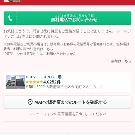
まずは在庫確認・見積り依頼
無料電話でお問い合わせ
お気軽にどうぞ。問合せ後に何度もご連絡が届くことはありません。 メールア
ドレスは販売店に公開されません。
※無料電話をご利用の場合は、販売店へお客様の電話番号が通知されます。無料電話
番号ご利用の際の注意点は
こちら
IP電話、ひかり電話からはご利用いただけません。
詳細はこちら
ＳＵＶ ＬＡＮＤ 堺
4.6
252件
【STEP1】
認証画面でグーネットを友だち追加してから「許可する」ボタンを押
〒591-8022 大阪府堺市北区金岡町２８１５－１
します
MAPで販売店までのルートを確認する
【STEP2】
トーク画面で
ボタンをタップして問い合わせを
完了してください。
スマートフォンの位置情報をONにしてください
こちら