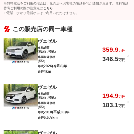
※無料電話をご利用の場合は、販売店へお客様の電話番号が通知されます。無料電話
番号ご利用の際の注意点は
こちら
IP電話、ひかり電話からはご利用いただけません。
この販売店の同一車種
ヴェゼル
支払総額
359.9
万円
(税込)(リ済込)
車両本体価格
346.5
万円
(税込)
2026(令和8)年
年式
4km
走行
ヴェゼル
支払総額
194.9
万円
(税込)(リ済込)
車両本体価格
183.1
万円
(税込)
2018(平成30)年
年式
5.5万km
走行
ヴェゼル