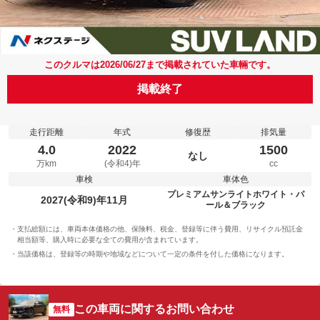
このクルマは2026/06/27まで掲載されていた車輛です。
掲載終了
走行距離
年式
修復歴
排気量
4.0
2022
1500
なし
万km
(令和4)年
cc
車検
車体色
プレミアムサンライトホワイト・パ
2027(令和9)年11月
ール＆ブラック
支払総額には、車両本体価格の他、保険料、税金、登録等に伴う費用、リサイクル預託金
相当額等、購入時に必要な全ての費用が含まれています。
当該価格は、登録等の時期や地域などについて一定の条件を付した価格になります。
この車両に関するお問い合わせ
無料