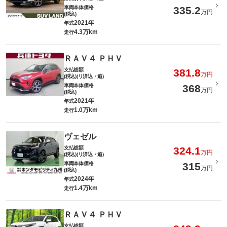
車両本体価格
335.2
万円
(税込)
2021年
年式
4.3万km
走行
ＲＡＶ４ ＰＨＶ
支払総額
381.8
万円
(税込)(リ済込・追)
車両本体価格
368
万円
(税込)
2021年
年式
1.0万km
走行
ヴェゼル
支払総額
324.1
万円
(税込)(リ済込・追)
車両本体価格
315
万円
(税込)
2024年
年式
1.4万km
走行
ＲＡＶ４ ＰＨＶ
支払総額