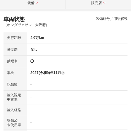
装備
販売店
車両状態
装備略号／用語解説
（ホンダヴェゼル 大阪府）
走行距離
4.0万km
修復歴
なし
禁煙車
車検
2027(令和9)年11月
?
記録簿
-
輸入認定
-
中古車
輸入経路
-
登録済
-
未使用車