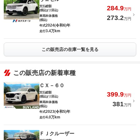
支払総額
284.9
万円
(税込)(リ済込)
車両本体価格
273.2
万円
(税込)
2024(令和6)年
年式
3.4万km
走行
この販売店の在庫一覧を見る
この販売店の新着車種
ＣＸ－６０
支払総額
399.9
万円
(税込)(リ済込)
車両本体価格
381
万円
(税込)
2023(令和5)年
年式
4.0万km
走行
ＦＪクルーザー