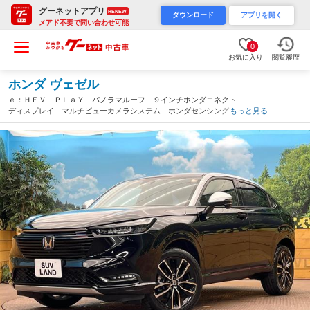
グーネットアプリ
RENEW
ダウンロード
アプリを開く
メアド不要で問い合わせ可能
0
お気に入り
閲覧履歴
ホンダ ヴェゼル
ｅ：ＨＥＶ ＰＬａＹ パノラマルーフ ９インチホンダコネクト
ディスプレイ マルチビューカメラシステム ホンダセンシング
もっと見る
レーダークルーズ 禁煙車 パワーバックドア ハーフレザーシー
ト ＬＥＤヘッドライト ＥＴＣ２．０（大阪府）