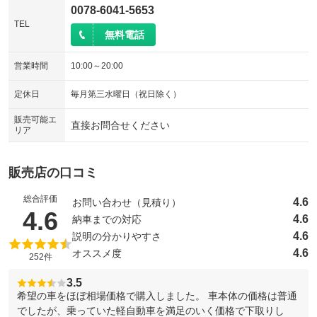
0078-6041-5653
TEL
無料電話
営業時間
10:00～20:00
定休日
毎月第三水曜日（祝日除く）
販売可能エ
直接お問合せください
リア
販売店の口コミ
総合評価
4.6
お問い合わせ（見積り）
（5点満点中）
4.6
4.6
納車までの対応
4.6
説明の分かりやすさ
4.6
オススメ度
252件
3.5
希望の車をほぼ相場価格で購入しました。 車本体の価格は普通
でしたが、乗っていた軽自動車を満足のいく価格で下取りし