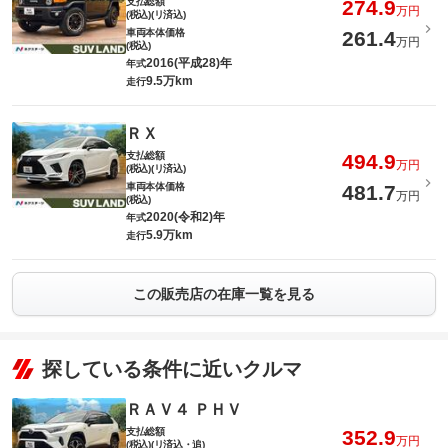
支払総額
274.9
万円
(税込)(リ済込)
車両本体価格
261.4
万円
(税込)
2016(平成28)年
年式
9.5万km
走行
ＲＸ
支払総額
494.9
万円
(税込)(リ済込)
車両本体価格
481.7
万円
(税込)
2020(令和2)年
年式
5.9万km
走行
この販売店の在庫一覧を見る
探している条件に近いクルマ
ＲＡＶ４ ＰＨＶ
支払総額
352.9
万円
(税込)(リ済込・追)