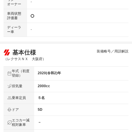
-
オーナー
車両状態
評価書
ディーラ
-
ー車
基本仕様
装備略号／用語解説
（レクサスＮＸ 大阪府）
年式（初度
2020(令和2)年
登録）
排気量
2000cc
乗車定員
５名
ドア
5D
エコカー減
－
税対象車