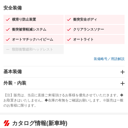
安全装備
横滑り防止装置
衝突安全ボディ
：装備あり
：装備あり
衝突被害軽減システム
クリアランスソナー
：装備あり
：装備あり
オートマチックハイビーム
オートライト
：装備あり
：装備あり
頸部衝撃緩和ヘッドレスト
：装備なし
装備略号／用語解説
基本装備
エアバッグ：運転席/助手席/サイド
外装・内装
：装備あり
スライドドア
カーナビ：メモリーナビ他
：装備なし
：装備あり
【注】販売は、当店に直接ご来場頂けるお客様を優先させていただきます。◆
お取置きはいたしません。◆在庫の有無をご確認お願いします。※販売は一般
サンルーフ
ABS
TV：フルセグ
：装備なし
：装備あり
：装備あり
のお客様に限ります。
エアコン
Wエアコン
オーディオ：CDまたはCDチェンジャー／ミュージックプレイヤー接続
：装備あり
：装備なし
：装備あり
可／ミュージックサーバー
リフトアップ
パワーステアリング
カタログ情報(新車時)
：装備なし
：装備あり
ビジュアル
：装備なし