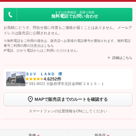
まずは在庫確認・見積り依頼
無料電話でお問い合わせ
お気軽にどうぞ。問合せ後に何度もご連絡が届くことはありません。 メールア
ドレスは販売店に公開されません。
※無料電話をご利用の場合は、販売店へお客様の電話番号が通知されます。無料電話
番号ご利用の際の注意点は
こちら
IP電話、ひかり電話からはご利用いただけません。
詳細はこちら
ＳＵＶ ＬＡＮＤ 堺
4.6
252件
【STEP1】
認証画面でグーネットを友だち追加してから「許可する」ボタンを押
〒591-8022 大阪府堺市北区金岡町２８１５－１
します
MAPで販売店までのルートを確認する
【STEP2】
トーク画面で
ボタンをタップして問い合わせを
完了してください。
スマートフォンの位置情報をONにしてください
こちら
装備
販売店