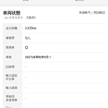
車両状態
装備略号／用語解説
（レクサスＮＸ 大阪府）
走行距離
2.5万km
修復歴
なし
禁煙車
車検
2027(令和9)年9月
?
記録簿
-
輸入認定
-
中古車
輸入経路
-
登録済
-
未使用車
ワン