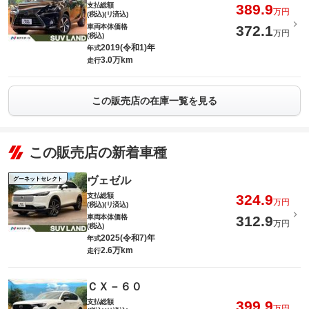
支払総額
389.9
万円
(税込)(リ済込)
車両本体価格
372.1
万円
(税込)
2019(令和1)年
年式
3.0万km
走行
この販売店の在庫一覧を見る
この販売店の新着車種
ヴェゼル
グーネットセレクト
支払総額
324.9
万円
(税込)(リ済込)
車両本体価格
312.9
万円
(税込)
2025(令和7)年
年式
2.6万km
走行
ＣＸ－６０
支払総額
399.9
万円