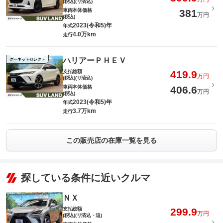
(税込)(リ済込)
車両本体価格
381
万円
(税込)
2023(令和5)年
年式
4.0万km
走行
ハリアーＰＨＥＶ
グーネットセレクト
支払総額
419.9
万円
(税込)(リ済込)
車両本体価格
406.6
万円
(税込)
2023(令和5)年
年式
3.7万km
走行
この販売店の在庫一覧を見る
探している条件に近いクルマ
ＮＸ
支払総額
299.9
万円
(税込)(リ済込・追)