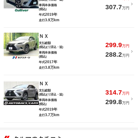
車両本体価格
307.7
万円
(税込)
2019年
年式
3.9万km
走行
ＮＸ
支払総額
299.9
万円
(税込)(リ済込・追)
車両本体価格
288.2
万円
(税込)
2017年
年式
3.8万km
走行
ＮＸ
支払総額
314.7
万円
(税込)(リ済込・追)
車両本体価格
299.8
万円
(税込)
2019年
年式
3.7万km
走行