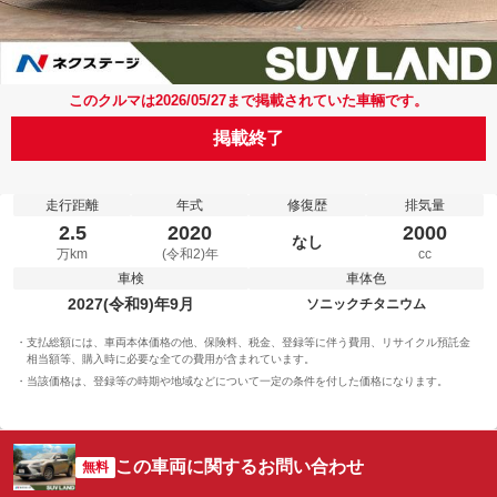
このクルマは2026/05/27まで掲載されていた車輛です。
掲載終了
走行距離
年式
修復歴
排気量
2.5
2020
2000
なし
万km
(令和2)年
cc
車検
車体色
2027(令和9)年9月
ソニックチタニウム
支払総額には、車両本体価格の他、保険料、税金、登録等に伴う費用、リサイクル預託金
相当額等、購入時に必要な全ての費用が含まれています。
当該価格は、登録等の時期や地域などについて一定の条件を付した価格になります。
この車両に関するお問い合わせ
無料