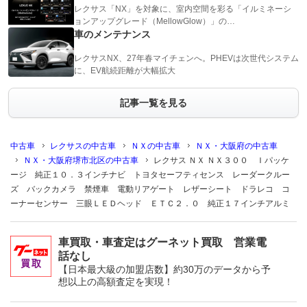
レクサス「NX」を対象に、室内空間を彩る「イルミネーシ
ョンアップグレード（MellowGlow）」の…
車のメンテナンス
レクサスNX、27年春マイチェンへ。PHEVは次世代システム
に、EV航続距離が大幅拡大
記事一覧を見る
中古車
レクサスの中古車
ＮＸの中古車
ＮＸ・大阪府の中古車
ＮＸ・大阪府堺市北区の中古車
レクサス ＮＸ ＮＸ３００ Ｉパッケ
ージ 純正１０．３インチナビ トヨタセーフティセンス レーダークルー
ズ バックカメラ 禁煙車 電動リアゲート レザーシート ドラレコ コ
ーナーセンサー 三眼ＬＥＤヘッド ＥＴＣ２．０ 純正１７インチアルミ
車買取・車査定はグーネット買取 営業電
話なし
【日本最大級の加盟店数】約30万のデータから予
想以上の高額査定を実現！