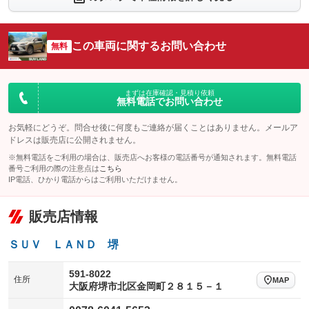
：装備あり
：装備なし
シートエアコン
全周囲カメラ
：装備なし
：装備なし
この車両に関するお問い合わせ
サイドカメラ
無料
ルーフレール
：装備あり
：装備なし
エアサスペンション
ヘッドライトウォッシャー
：装備なし
：装備なし
装備略号／用語解説
まずは在庫確認・見積り依頼
無料電話でお問い合わせ
お気軽にどうぞ。問合せ後に何度もご連絡が届くことはありません。メールア
ドレスは販売店に公開されません。
※無料電話をご利用の場合は、販売店へお客様の電話番号が通知されます。無料電話
番号ご利用の際の注意点は
こちら
IP電話、ひかり電話からはご利用いただけません。
販売店情報
ＳＵＶ ＬＡＮＤ 堺
591-8022
住所
MAP
大阪府堺市北区金岡町２８１５－１