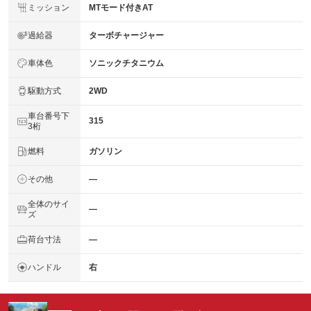
ミッション
MTモード付きAT
過給器
ターボチャージャー
車体色
ソニックチタニウム
駆動方式
2WD
車台番号下
315
3桁
燃料
ガソリン
その他
―
全体のサイ
―
ズ
荷台寸法
―
ハンドル
右