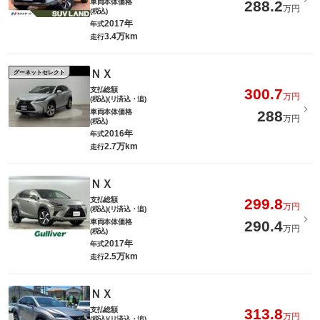
車両本体価格
288.2
万円
(税込)
2017年
年式
3.4万km
走行
ＮＸ
グーネットセレクト
支払総額
300.7
万円
(税込)(リ済込・追)
車両本体価格
288
万円
(税込)
2016年
年式
2.7万km
走行
ＮＸ
支払総額
299.8
万円
(税込)(リ済込・追)
車両本体価格
290.4
万円
(税込)
2017年
年式
2.5万km
走行
ＮＸ
支払総額
313.8
万円
(税込)(リ済込・追)