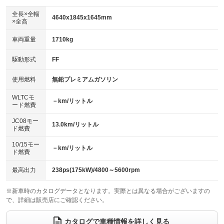
ダウンヒルアシストコントロール
：装備なし
アルミホイール：17インチ
全長×全幅
：装備あり
4640x1845x1645mm
×全高
パワーウィンドウ
盗難防止システム
：装備あり
：装備あり
革シート
ハーフレザーシート
：装備あり
：装備なし
車両重量
1710kg
アイドリングストップ
ドライブレコーダー
：装備あり
：装備あり
キーレス
LEDヘッドランプ
：装備あり
：装備あり
USB入力端子
Bluetooth接続
駆動形式
FF
：装備あり
：装備あり
HID(キセノンライト)
ポータブルナビ
：装備なし
：装備なし
100V電源
クリーンディーゼル
使用燃料
無鉛プレミアムガソリン
：装備なし
：装備なし
バックカメラ
ETC2.0
：装備あり
：装備あり
センターデフロック
：装備なし
WLTCモ
エアロ
スマートキー
－km/リットル
：装備なし
：装備あり
ード燃費
レンタカーアップ
展示・試乗車
：装備なし
：装備なし
ローダウン
ランフラットタイヤ
：装備なし
：装備なし
JC08モー
13.0km/リットル
ド燃費
電動格納ミラー
：装備あり
パワーシート
3列シート
：装備あり
：装備なし
10/15モー
装備略号／用語解説
－km/リットル
ド燃費
ベンチシート
フルフラットシート
：装備なし
：装備なし
チップアップシート
オットマン
最高出力
238ps(175kW)/4800～5600rpm
：装備なし
：装備なし
電動格納サードシート
シートヒーター
：装備なし
：装備あり
※新車時のカタログデータとなります。実際とは異なる場合がございますの
で、詳細は販売店にご確認ください。
ウォークスルー
後席モニター
：装備なし
：装備なし
カタログで車種情報を詳しく見る
電動リアゲート
フロントカメラ