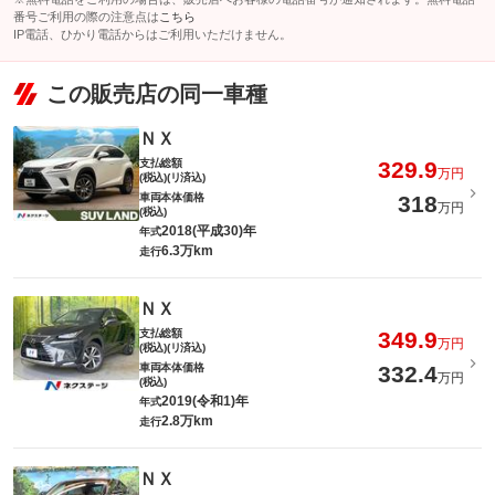
番号ご利用の際の注意点は
こちら
IP電話、ひかり電話からはご利用いただけません。
この販売店の同一車種
ＮＸ
支払総額
329.9
万円
(税込)(リ済込)
車両本体価格
318
万円
(税込)
2018(平成30)年
年式
6.3万km
走行
ＮＸ
支払総額
349.9
万円
(税込)(リ済込)
車両本体価格
332.4
万円
(税込)
2019(令和1)年
年式
2.8万km
走行
ＮＸ