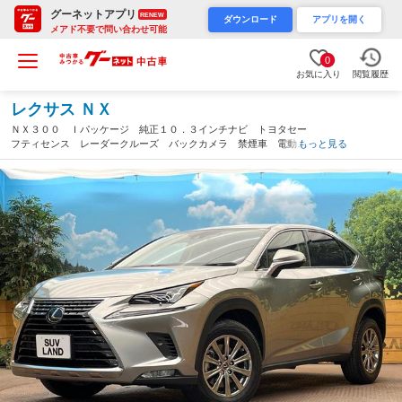
グーネットアプリ
RENEW
ダウンロード
アプリを開く
メアド不要で問い合わせ可能
0
お気に入り
閲覧履歴
レクサス ＮＸ
ＮＸ３００ Ｉパッケージ 純正１０．３インチナビ トヨタセー
フティセンス レーダークルーズ バックカメラ 禁煙車 電動リ
もっと見る
アゲート レザーシート ドラレコ コーナーセンサー 三眼ＬＥ
Ｄヘッド ＥＴＣ２．０ 純正１７インチアルミ（大阪府）