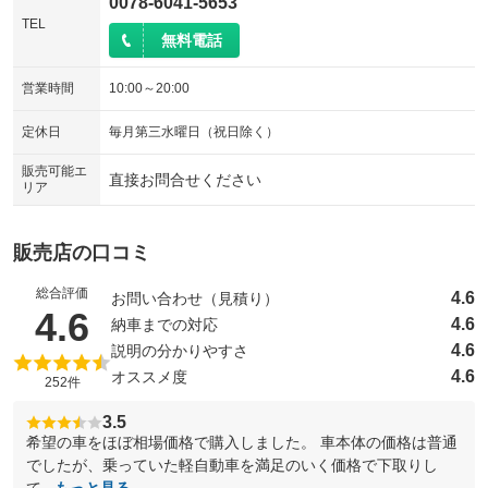
0078-6041-5653
TEL
無料電話
営業時間
10:00～20:00
定休日
毎月第三水曜日（祝日除く）
販売可能エ
直接お問合せください
リア
販売店の口コミ
総合評価
4.6
お問い合わせ（見積り）
（5点満点中）
4.6
4.6
納車までの対応
4.6
説明の分かりやすさ
4.6
オススメ度
252件
3.5
希望の車をほぼ相場価格で購入しました。 車本体の価格は普通
でしたが、乗っていた軽自動車を満足のいく価格で下取りし