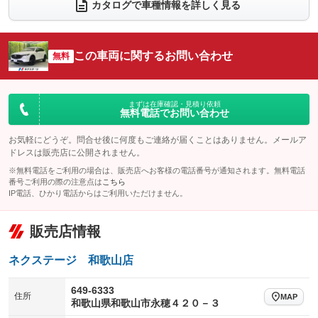
電動リアゲート
フロントカメラ
カタログで車種情報を詳しく見る
：装備なし
：装備あり
シートエアコン
全周囲カメラ
：装備なし
：装備あり
サイドカメラ
ルーフレール
この車両に関するお問い合わせ
：装備あり
無料
：装備なし
エアサスペンション
ヘッドライトウォッシャー
：装備なし
：装備なし
装備略号／用語解説
まずは在庫確認・見積り依頼
無料電話でお問い合わせ
お気軽にどうぞ。問合せ後に何度もご連絡が届くことはありません。メールア
ドレスは販売店に公開されません。
※無料電話をご利用の場合は、販売店へお客様の電話番号が通知されます。無料電話
番号ご利用の際の注意点は
こちら
IP電話、ひかり電話からはご利用いただけません。
販売店情報
ネクステージ 和歌山店
649-6333
住所
MAP
和歌山県和歌山市永穂４２０－３