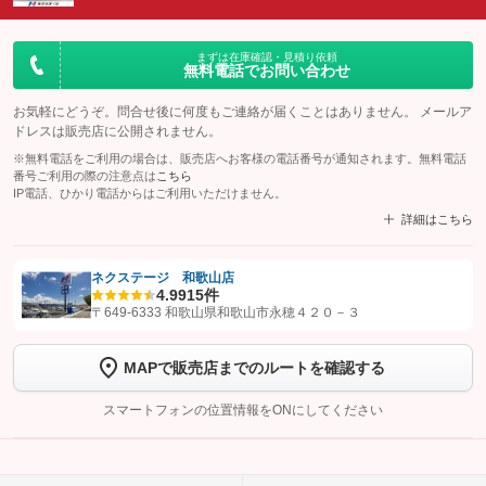
まずは在庫確認・見積り依頼
無料電話でお問い合わせ
お気軽にどうぞ。問合せ後に何度もご連絡が届くことはありません。 メールア
ドレスは販売店に公開されません。
※無料電話をご利用の場合は、販売店へお客様の電話番号が通知されます。無料電話
番号ご利用の際の注意点は
こちら
IP電話、ひかり電話からはご利用いただけません。
詳細はこちら
ネクステージ 和歌山店
4.9
915件
【STEP1】
認証画面でグーネットを友だち追加してから「許可する」ボタンを押
〒649-6333 和歌山県和歌山市永穂４２０－３
します
MAPで販売店までのルートを確認する
【STEP2】
トーク画面で
ボタンをタップして問い合わせを
完了してください。
スマートフォンの位置情報をONにしてください
こちら