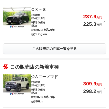
ＣＸ－８
支払総額
237.9
万円
(税込)(リ済込)
車両本体価格
225.3
万円
(税込)
2020(令和2)年
年式
5.7万km
走行
この販売店の在庫一覧を見る
この販売店の新着車種
ジムニーノマド
支払総額
309.9
万円
(税込)(リ済込)
車両本体価格
298.2
万円
(税込)
2025(令和7)年
年式
80km
走行