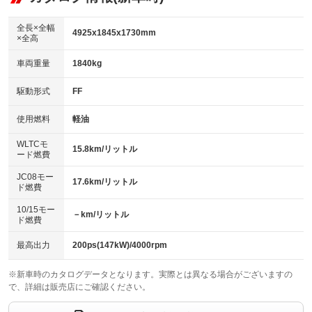
：装備なし
ダウンヒルアシストコントロール
アルミホイール：19インチ
：装備なし
：装備あり
全長×全幅
4925x1845x1730mm
×全高
パワーウィンドウ
盗難防止システム
革シート
ハーフレザーシート
：装備あり
：装備あり
：装備なし
：装備あり
車両重量
1840kg
アイドリングストップ
ドライブレコーダー
キーレス
LEDヘッドランプ
：装備あり
：装備あり
：装備あり
：装備あり
USB入力端子
Bluetooth接続
駆動形式
FF
HID(キセノンライト)
ポータブルナビ
：装備あり
：装備あり
：装備なし
：装備なし
100V電源
クリーンディーゼル
バックカメラ
ETC
使用燃料
軽油
：装備なし
：装備あり
：装備あり
：装備あり
センターデフロック
エアロ
スマートキー
：装備なし
WLTCモ
：装備なし
：装備あり
15.8km/リットル
ード燃費
レンタカーアップ
展示・試乗車
ローダウン
ランフラットタイヤ
：装備なし
：装備なし
：装備なし
：装備なし
JC08モー
17.6km/リットル
ド燃費
電動格納ミラー
パワーシート
3列シート
：装備あり
：装備あり
：装備あり
10/15モー
装備略号／用語解説
－km/リットル
ベンチシート
フルフラットシート
ド燃費
：装備なし
：装備なし
チップアップシート
オットマン
：装備なし
：装備なし
最高出力
200ps(147kW)/4000rpm
電動格納サードシート
シートヒーター
：装備なし
：装備あり
※新車時のカタログデータとなります。実際とは異なる場合がございますの
で、詳細は販売店にご確認ください。
ウォークスルー
後席モニター
：装備なし
：装備なし