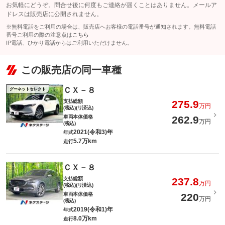
お気軽にどうぞ。問合せ後に何度もご連絡が届くことはありません。メールア
ドレスは販売店に公開されません。
※無料電話をご利用の場合は、販売店へお客様の電話番号が通知されます。無料電話
番号ご利用の際の注意点は
こちら
IP電話、ひかり電話からはご利用いただけません。
この販売店の同一車種
ＣＸ－８
グーネットセレクト
支払総額
275.9
万円
(税込)(リ済込)
車両本体価格
262.9
万円
(税込)
2021(令和3)年
年式
5.7万km
走行
ＣＸ－８
支払総額
237.8
万円
(税込)(リ済込)
車両本体価格
220
万円
(税込)
2019(令和1)年
年式
8.0万km
走行