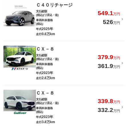
Ｃ４０リチャージ
支払総額
549.1
万円
(税込)(リ済込・追)
車両本体価格
526
万円
(税込)
2025年
年式
0.6万km
走行
ＣＸ－８
支払総額
379.9
万円
(税込)(リ済込・追)
車両本体価格
361.9
万円
(税込)
2023年
年式
2.6万km
走行
ＣＸ－８
支払総額
339.8
万円
(税込)(リ済込・追)
車両本体価格
332.2
万円
(税込)
2023年
年式
3.8万km
走行