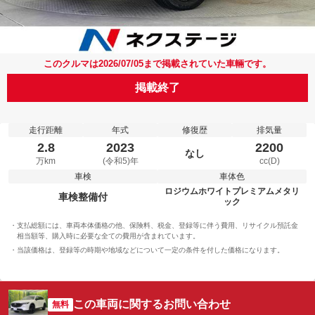
このクルマは2026/07/05まで掲載されていた車輛です。
掲載終了
走行距離
年式
修復歴
排気量
2.8
2023
2200
なし
万km
(令和5)年
cc(D)
車検
車体色
ロジウムホワイトプレミアムメタリ
車検整備付
ック
支払総額には、車両本体価格の他、保険料、税金、登録等に伴う費用、リサイクル預託金
相当額等、購入時に必要な全ての費用が含まれています。
当該価格は、登録等の時期や地域などについて一定の条件を付した価格になります。
この車両に関するお問い合わせ
無料