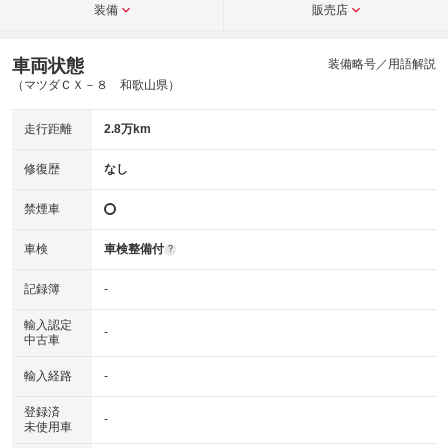
装備
販売店
車両状態
装備略号／用語解説
（マツダＣＸ－８ 和歌山県）
走行距離
2.8万km
修復歴
なし
禁煙車
車検
車検整備付
?
記録簿
-
輸入認定
-
中古車
輸入経路
-
登録済
-
未使用車