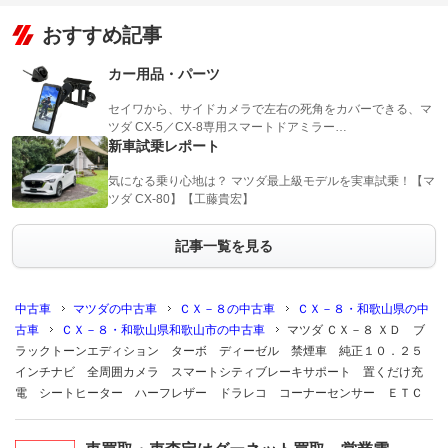
おすすめ記事
カー用品・パーツ
セイワから、サイドカメラで左右の死角をカバーできる、マ
ツダ CX-5／CX-8専用スマートドアミラー…
新車試乗レポート
気になる乗り心地は？ マツダ最上級モデルを実車試乗！【マ
ツダ CX-80】【工藤貴宏】
記事一覧を見る
中古車
マツダの中古車
ＣＸ－８の中古車
ＣＸ－８・和歌山県の中
古車
ＣＸ－８・和歌山県和歌山市の中古車
マツダ ＣＸ－８ ＸＤ ブ
ラックトーンエディション ターボ ディーゼル 禁煙車 純正１０．２５
インチナビ 全周囲カメラ スマートシティブレーキサポート 置くだけ充
電 シートヒーター ハーフレザー ドラレコ コーナーセンサー ＥＴＣ