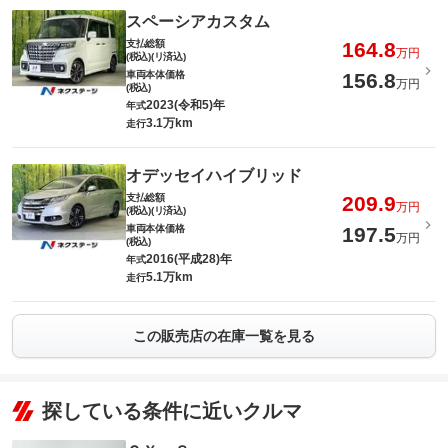
スペーシアカスタム
支払総額
164.8
万円
(税込)(リ済込)
車両本体価格
156.8
万円
(税込)
2023(令和5)年
年式
3.1万km
走行
オデッセイハイブリッド
支払総額
209.9
万円
(税込)(リ済込)
車両本体価格
197.5
万円
(税込)
2016(平成28)年
年式
5.1万km
走行
この販売店の在庫一覧を見る
探している条件に近いクルマ