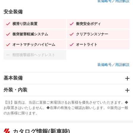
装備略号／用語解説
安全装備
横滑り防止装置
衝突安全ボディ
：装備あり
：装備あり
衝突被害軽減システム
クリアランスソナー
：装備あり
：装備あり
オートマチックハイビーム
オートライト
：装備あり
：装備あり
頸部衝撃緩和ヘッドレスト
：装備なし
装備略号／用語解説
基本装備
エアバッグ：運転席/助手席/サイド
外装・内装
：装備あり
スライドドア
カーナビ：SDナビ
：装備なし
：装備あり
【注】販売は、当店に直接ご来場頂けるお客様を優先させていただきます。◆
お取置きはいたしません。◆在庫の有無をご確認お願いします。※販売は一般
サンルーフ
ABS
TV：フルセグ
：装備なし
：装備あり
：装備あり
のお客様に限ります。
エアコン
Wエアコン
オーディオ：ミュージックプレイヤー接続可
：装備あり
：装備あり
：装備あり
リフトアップ
パワーステアリング
カタログ情報(新車時)
ビジュアル
：装備なし
：装備あり