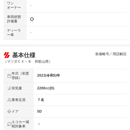
ワン
-
オーナー
車両状態
評価書
ディーラ
-
ー車
基本仕様
装備略号／用語解説
（マツダＣＸ－８ 和歌山県）
年式（初度
2023(令和5)年
登録）
排気量
2200cc(D)
乗車定員
７名
ドア
5D
エコカー減
－
税対象車