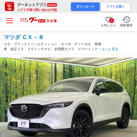
グーネットアプリ
RENEW
ダウンロード
アプリを開く
メアド不要で問い合わせ可能
0
お気に入り
閲覧履歴
マツダ ＣＸ－８
ＸＤ ブラックトーンエディション ターボ ディーゼル 禁煙
車 純正１０．２５インチナビ 全周囲カメラ スマートシティブ
もっと見る
レーキサポート 置くだけ充電 シートヒーター ハーフレザー
ドラレコ コーナーセンサー ＥＴＣ（和歌山県）