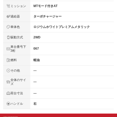
ミッション
MTモード付きAT
過給器
ターボチャージャー
車体色
ロジウムホワイトプレミアムメタリック
駆動方式
2WD
車台番号下
067
3桁
燃料
軽油
その他
―
全体のサイ
―
ズ
荷台寸法
―
ハンドル
右