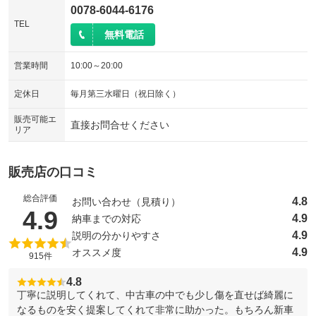
0078-6044-6176
TEL
無料電話
営業時間
10:00～20:00
定休日
毎月第三水曜日（祝日除く）
販売可能エ
直接お問合せください
リア
販売店の口コミ
総合評価
4.8
お問い合わせ（見積り）
（5点満点中）
4.9
4.9
納車までの対応
4.9
説明の分かりやすさ
4.9
オススメ度
915件
4.8
丁寧に説明してくれて、中古車の中でも少し傷を直せば綺麗に
なるものを安く提案してくれて非常に助かった。もちろん新車