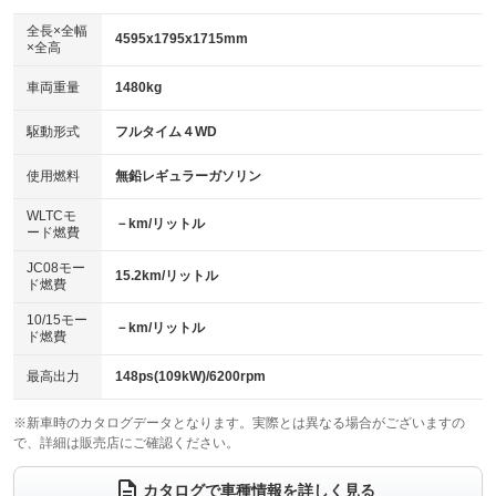
ダウンヒルアシストコントロール
：装備あり
アルミホイール：18インチ
全長×全幅
：装備あり
4595x1795x1715mm
×全高
パワーウィンドウ
盗難防止システム
：装備あり
：装備あり
革シート
ハーフレザーシート
：装備なし
：装備あり
車両重量
1480kg
アイドリングストップ
ドライブレコーダー
：装備あり
：装備なし
キーレス
LEDヘッドランプ
：装備あり
：装備あり
USB入力端子
Bluetooth接続
駆動形式
フルタイム４WD
：装備あり
：装備あり
HID(キセノンライト)
ポータブルナビ
：装備なし
：装備なし
100V電源
クリーンディーゼル
使用燃料
無鉛レギュラーガソリン
：装備なし
：装備なし
バックカメラ
ETC
：装備あり
：装備あり
センターデフロック
：装備なし
WLTCモ
エアロ
スマートキー
－km/リットル
：装備あり
：装備あり
ード燃費
レンタカーアップ
展示・試乗車
：装備なし
：装備なし
ローダウン
ランフラットタイヤ
：装備なし
：装備なし
JC08モー
15.2km/リットル
ド燃費
電動格納ミラー
：装備あり
パワーシート
3列シート
：装備あり
：装備なし
10/15モー
装備略号／用語解説
－km/リットル
ド燃費
ベンチシート
フルフラットシート
：装備なし
：装備なし
チップアップシート
オットマン
最高出力
148ps(109kW)/6200rpm
：装備なし
：装備なし
電動格納サードシート
シートヒーター
：装備なし
：装備あり
※新車時のカタログデータとなります。実際とは異なる場合がございますの
で、詳細は販売店にご確認ください。
ウォークスルー
後席モニター
：装備なし
：装備なし
カタログで車種情報を詳しく見る
電動リアゲート
フロントカメラ