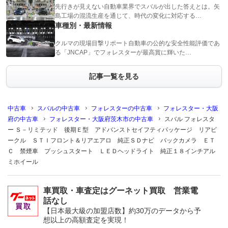
先行きが見えない自動車業界でスバルが出した答えとは。矢
島工場の混流生産を通じて、時代の変化に対応する…
車種別・最新情報
クルマの現場目撃リポート自動車の公的な安全性能評価であ
る「JNCAP」でフォレスターが最高賞に輝いた…
記事一覧を見る
中古車
スバルの中古車
フォレスターの中古車
フォレスター・大阪
府の中古車
フォレスター・大阪府茨木市の中古車
スバル フォレスタ
ー Ｓ－リミテッド 後期Ｅ型 アドバンストセイフティパッケージ リアビ
ークル ＳＴＩフロント＆リアエアロ 純正ＳＤナビ バックカメラ ＥＴ
Ｃ 禁煙車 プッシュスタート ＬＥＤヘッドライト 純正１８インチアル
ミホイール
車買取・車査定はグーネット買取 営業電
話なし
【日本最大級の加盟店数】約30万のデータから予
想以上の高額査定を実現！