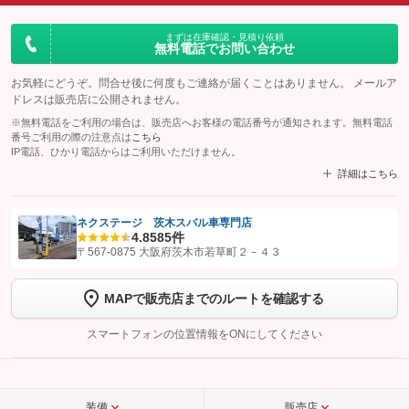
まずは在庫確認・見積り依頼
無料電話でお問い合わせ
お気軽にどうぞ。問合せ後に何度もご連絡が届くことはありません。 メールア
ドレスは販売店に公開されません。
※無料電話をご利用の場合は、販売店へお客様の電話番号が通知されます。無料電話
番号ご利用の際の注意点は
こちら
IP電話、ひかり電話からはご利用いただけません。
詳細はこちら
ネクステージ 茨木スバル車専門店
4.8
585件
【STEP1】
認証画面でグーネットを友だち追加してから「許可する」ボタンを押
〒567-0875 大阪府茨木市若草町２－４３
します
MAPで販売店までのルートを確認する
【STEP2】
トーク画面で
ボタンをタップして問い合わせを
完了してください。
スマートフォンの位置情報をONにしてください
こちら
装備
販売店