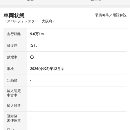
車両状態
装備略号／用語解説
（スバルフォレスター 大阪府）
走行距離
9.6万km
修復歴
なし
禁煙車
車検
2026(令和8)年12月
?
記録簿
-
輸入認定
-
中古車
輸入経路
-
登録済
-
未使用車
ワン