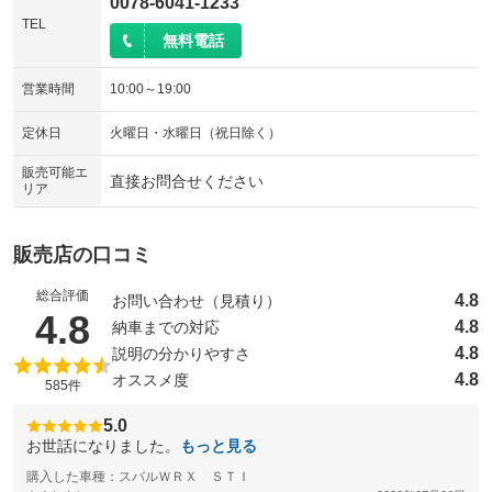
0078-6041-1233
TEL
無料電話
営業時間
10:00～19:00
定休日
火曜日・水曜日（祝日除く）
販売可能エ
直接お問合せください
リア
販売店の口コミ
総合評価
4.8
お問い合わせ（見積り）
（5点満点中）
4.8
4.8
納車までの対応
4.8
説明の分かりやすさ
4.8
オススメ度
585件
5.0
お世話になりました。
もっと見る
購入した車種：スバルＷＲＸ ＳＴＩ