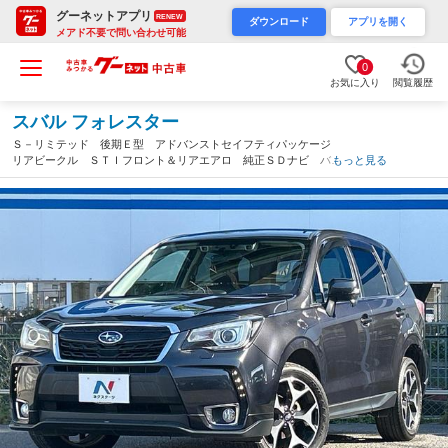
グーネットアプリ
RENEW
ダウンロード
アプリを開く
メアド不要で問い合わせ可能
0
お気に入り
閲覧履歴
スバル フォレスター
Ｓ－リミテッド 後期Ｅ型 アドバンストセイフティパッケージ
リアビークル ＳＴＩフロント＆リアエアロ 純正ＳＤナビ バッ
もっと見る
クカメラ ＥＴＣ 禁煙車 プッシュスタート ＬＥＤヘッドライ
ト 純正１８インチアルミホイール（大阪府）