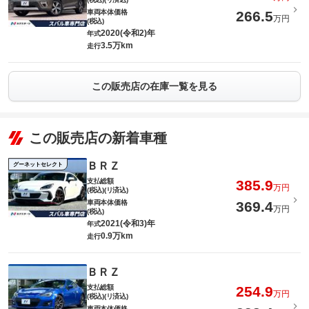
車両本体価格
266.5
万円
(税込)
2020(令和2)年
年式
3.5万km
走行
この販売店の在庫一覧を見る
この販売店の新着車種
ＢＲＺ
グーネットセレクト
支払総額
385.9
万円
(税込)(リ済込)
車両本体価格
369.4
万円
(税込)
2021(令和3)年
年式
0.9万km
走行
ＢＲＺ
支払総額
254.9
万円
(税込)(リ済込)
車両本体価格