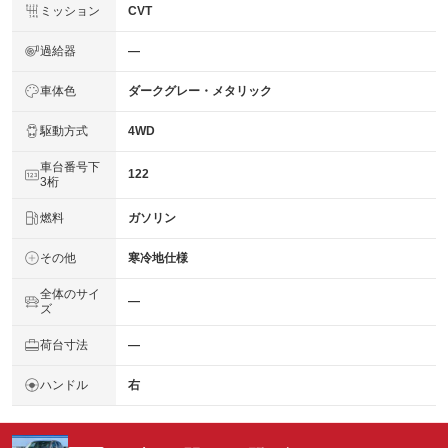
ミッション
CVT
過給器
―
車体色
ダークグレー・メタリック
駆動方式
4WD
車台番号下
122
3桁
燃料
ガソリン
その他
寒冷地仕様
全体のサイ
―
ズ
荷台寸法
―
ハンドル
右