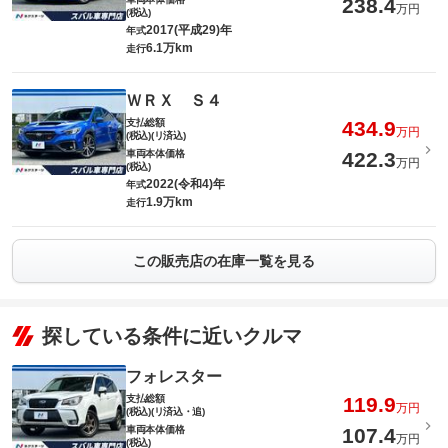
238.4
万円
(税込)
2017(平成29)年
年式
6.1万km
走行
ＷＲＸ Ｓ４
支払総額
434.9
万円
(税込)(リ済込)
車両本体価格
422.3
万円
(税込)
2022(令和4)年
年式
1.9万km
走行
この販売店の在庫一覧を見る
探している条件に近いクルマ
フォレスター
支払総額
119.9
万円
(税込)(リ済込・追)
車両本体価格
107.4
万円
(税込)