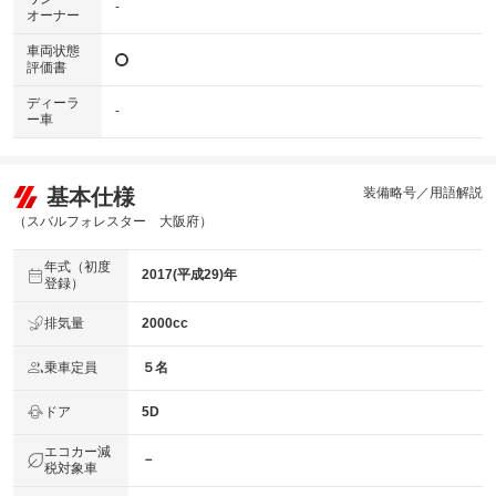
-
オーナー
車両状態
評価書
ディーラ
-
ー車
基本仕様
装備略号／用語解説
（スバルフォレスター 大阪府）
年式（初度
2017(平成29)年
登録）
排気量
2000cc
乗車定員
５名
ドア
5D
エコカー減
－
税対象車