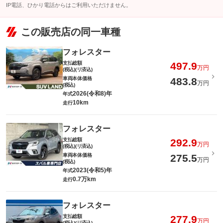
IP電話、ひかり電話からはご利用いただけません。
この販売店の同一車種
フォレスター
支払総額
497.9
万円
(税込)(リ済込)
車両本体価格
483.8
万円
(税込)
2026(令和8)年
年式
10km
走行
フォレスター
支払総額
292.9
万円
(税込)(リ済込)
車両本体価格
275.5
万円
(税込)
2023(令和5)年
年式
0.7万km
走行
フォレスター
支払総額
277.9
万円
(税込)(リ済込)