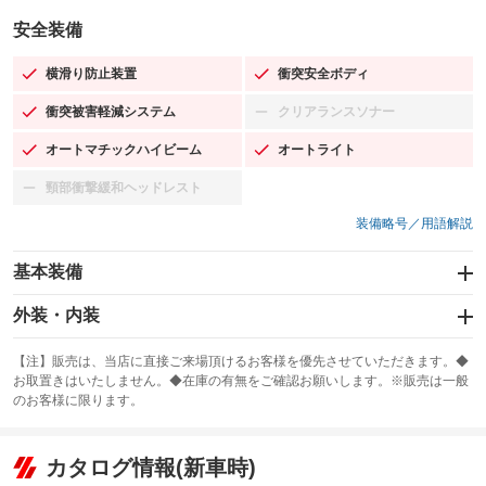
安全装備
横滑り防止装置
衝突安全ボディ
：装備あり
：装備あり
衝突被害軽減システム
クリアランスソナー
：装備あり
：装備なし
オートマチックハイビーム
オートライト
：装備あり
：装備あり
頸部衝撃緩和ヘッドレスト
：装備なし
装備略号／用語解説
基本装備
エアバッグ：運転席/助手席/サイド
外装・内装
：装備あり
スライドドア
カーナビ：SDナビ
：装備なし
：装備あり
【注】販売は、当店に直接ご来場頂けるお客様を優先させていただきます。◆
お取置きはいたしません。◆在庫の有無をご確認お願いします。※販売は一般
サンルーフ
ABS
TV：フルセグ
：装備なし
：装備あり
：装備あり
のお客様に限ります。
エアコン
Wエアコン
オーディオ：CDまたはCDチェンジャー／ミュージックプレイヤー接続
：装備あり
：装備なし
：装備あり
可／ミュージックサーバー
リフトアップ
パワーステアリング
カタログ情報(新車時)
：装備なし
：装備あり
ビジュアル：-／DVD再生
：装備あり