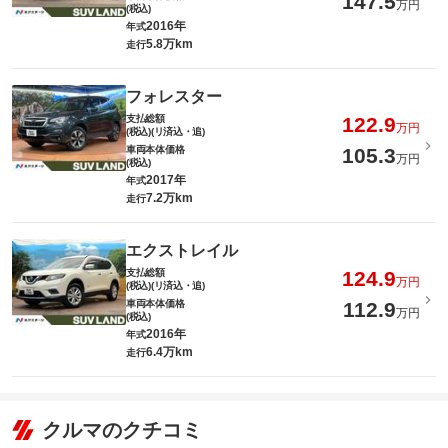
147.5
万円
(税込)
2016年
年式
5.8万km
走行
フォレスター
支払総額
122.9
万円
(税込)(リ済込・追)
車両本体価格
105.3
万円
(税込)
2017年
年式
7.2万km
走行
エクストレイル
支払総額
124.9
万円
(税込)(リ済込・追)
車両本体価格
112.9
万円
(税込)
2016年
年式
6.4万km
走行
クルマのクチコミ