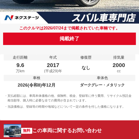
このクルマは2026/07/24まで掲載されていた車輛です。
掲載終了
走行距離
年式
修復歴
排気量
9.6
2017
2000
なし
万km
(平成29)年
cc
車検
車体色
2026(令和8)年12月
ダークグレー・メタリック
支払総額には、車両本体価格の他、保険料、税金、登録等に伴う費用、リサイクル預託金
相当額等、購入時に必要な全ての費用が含まれています。
当該価格は、登録等の時期や地域などについて一定の条件を付した価格になります。
この車両に関するお問い合わせ
無料