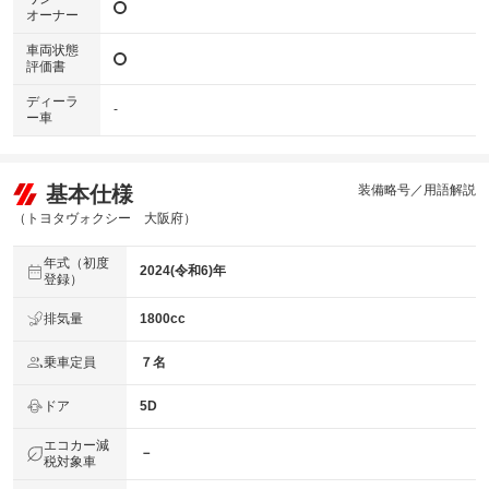
オーナー
車両状態
評価書
ディーラ
-
ー車
基本仕様
装備略号／用語解説
（トヨタヴォクシー 大阪府）
年式（初度
2024(令和6)年
登録）
排気量
1800cc
乗車定員
７名
ドア
5D
エコカー減
－
税対象車