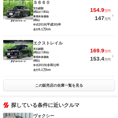
Ｓ６６０
支払総額
154.9
万円
(税込)(リ済込)
車両本体価格
147
万円
(税込)
2018(平成30)年
年式
8.1万km
走行
エクストレイル
支払総額
169.9
万円
(税込)(リ済込)
車両本体価格
153.4
万円
(税込)
2019(令和1)年
年式
5.1万km
走行
この販売店の在庫一覧を見る
探している条件に近いクルマ
ヴォクシー