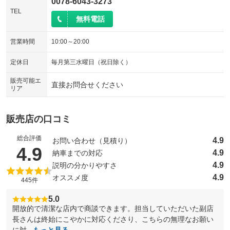
0078-6043-3273
TEL
無料電話
営業時間
10:00～20:00
定休日
毎月第三水曜日（祝日除く）
販売可能エ
直接お問合せください
リア
販売店の口コミ
総合評価
4.9
お問い合わせ（見積り）
（5点満点中）
4.9
4.9
納車までの対応
4.9
説明の分かりやすさ
4.9
オススメ度
445件
5.0
開放的で清潔な店内で商談できます。担当していただいた副店
長さんは終始にこやかに対応くださり、こちらの無理なお願い