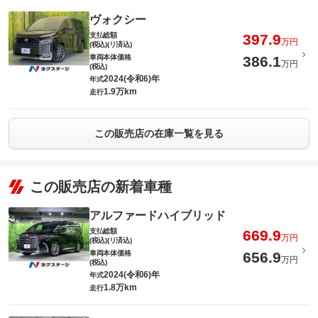
ヴォクシー
支払総額
397.9
万円
(税込)(リ済込)
車両本体価格
386.1
万円
(税込)
2024(令和6)年
年式
1.9万km
走行
この販売店の在庫一覧を見る
この販売店の新着車種
アルファードハイブリッド
支払総額
669.9
万円
(税込)(リ済込)
車両本体価格
656.9
万円
(税込)
2024(令和6)年
年式
1.8万km
走行