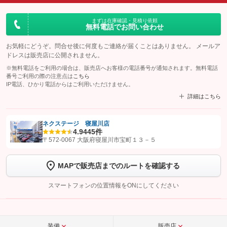
まずは在庫確認・見積り依頼
無料電話でお問い合わせ
お気軽にどうぞ。問合せ後に何度もご連絡が届くことはありません。 メールア
ドレスは販売店に公開されません。
※無料電話をご利用の場合は、販売店へお客様の電話番号が通知されます。無料電話
番号ご利用の際の注意点は
こちら
IP電話、ひかり電話からはご利用いただけません。
詳細はこちら
ネクステージ 寝屋川店
4.9
445件
【STEP1】
認証画面でグーネットを友だち追加してから「許可する」ボタンを押
〒572-0067 大阪府寝屋川市宝町１３－５
します
MAPで販売店までのルートを確認する
【STEP2】
トーク画面で
ボタンをタップして問い合わせを
完了してください。
スマートフォンの位置情報をONにしてください
こちら
装備
販売店