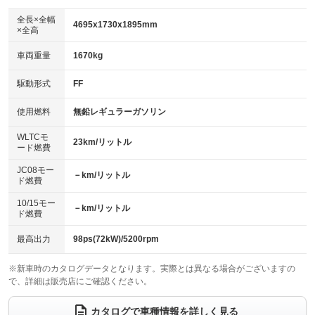
ダウンヒルアシストコントロール
：装備なし
アルミホイール：17インチ
全長×全幅
：装備あり
4695x1730x1895mm
×全高
パワーウィンドウ
盗難防止システム
：装備あり
：装備あり
革シート
ハーフレザーシート
：装備なし
：装備あり
車両重量
1670kg
アイドリングストップ
ドライブレコーダー
：装備なし
：装備あり
キーレス
LEDヘッドランプ
：装備あり
：装備あり
USB入力端子
Bluetooth接続
駆動形式
FF
：装備あり
：装備あり
HID(キセノンライト)
ポータブルナビ
：装備なし
：装備なし
100V電源
クリーンディーゼル
使用燃料
無鉛レギュラーガソリン
：装備あり
：装備なし
バックカメラ
ETC2.0
：装備あり
：装備あり
センターデフロック
：装備なし
WLTCモ
エアロ
スマートキー
23km/リットル
：装備なし
：装備あり
ード燃費
レンタカーアップ
展示・試乗車
：装備なし
：装備なし
ローダウン
ランフラットタイヤ
：装備なし
：装備なし
JC08モー
－km/リットル
ド燃費
電動格納ミラー
：装備あり
パワーシート
3列シート
：装備なし
：装備あり
10/15モー
装備略号／用語解説
－km/リットル
ド燃費
ベンチシート
フルフラットシート
：装備なし
：装備なし
チップアップシート
オットマン
最高出力
98ps(72kW)/5200rpm
：装備なし
：装備あり
電動格納サードシート
シートヒーター
：装備なし
：装備あり
※新車時のカタログデータとなります。実際とは異なる場合がございますの
で、詳細は販売店にご確認ください。
ウォークスルー
後席モニター
：装備あり
：装備なし
カタログで車種情報を詳しく見る
電動リアゲート
フロントカメラ