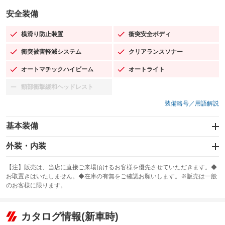
安全装備
横滑り防止装置
衝突安全ボディ
：装備あり
：装備あり
衝突被害軽減システム
クリアランスソナー
：装備あり
：装備あり
オートマチックハイビーム
オートライト
：装備あり
：装備あり
頸部衝撃緩和ヘッドレスト
：装備なし
装備略号／用語解説
基本装備
エアバッグ：運転席/助手席/サイド
外装・内装
：装備あり
スライドドア：両面電動
カーナビ：メモリーナビ他
：装備あり
：装備あり
【注】販売は、当店に直接ご来場頂けるお客様を優先させていただきます。◆
お取置きはいたしません。◆在庫の有無をご確認お願いします。※販売は一般
サンルーフ
ABS
TV：フルセグ
：装備なし
：装備あり
：装備あり
のお客様に限ります。
エアコン
Wエアコン
オーディオ：CDまたはCDチェンジャー／ミュージックプレイヤー接続
：装備あり
：装備あり
：装備あり
可
リフトアップ
パワーステアリング
カタログ情報(新車時)
：装備なし
：装備あり
ビジュアル：-／DVD再生
：装備あり