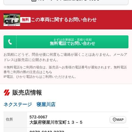
：装備あり
：装備なし
シートエアコン
全周囲カメラ
：装備なし
：装備なし
この車両に関するお問い合わせ
サイドカメラ
無料
ルーフレール
：装備なし
：装備なし
エアサスペンション
ヘッドライトウォッシャー
：装備なし
：装備なし
装備略号／用語解説
まずは在庫確認・見積り依頼
無料電話でお問い合わせ
お気軽にどうぞ。問合せ後に何度もご連絡が届くことはありません。メールア
ドレスは販売店に公開されません。
※無料電話をご利用の場合は、販売店へお客様の電話番号が通知されます。無料電話
番号ご利用の際の注意点は
こちら
IP電話、ひかり電話からはご利用いただけません。
販売店情報
ネクステージ 寝屋川店
572-0067
住所
MAP
大阪府寝屋川市宝町１３－５