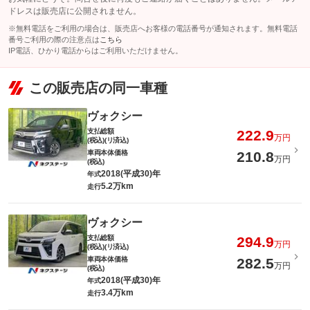
ドレスは販売店に公開されません。
※無料電話をご利用の場合は、販売店へお客様の電話番号が通知されます。無料電話
番号ご利用の際の注意点は
こちら
IP電話、ひかり電話からはご利用いただけません。
この販売店の同一車種
ヴォクシー
支払総額
222.9
万円
(税込)(リ済込)
車両本体価格
210.8
万円
(税込)
2018(平成30)年
年式
5.2万km
走行
ヴォクシー
支払総額
294.9
万円
(税込)(リ済込)
車両本体価格
282.5
万円
(税込)
2018(平成30)年
年式
3.4万km
走行