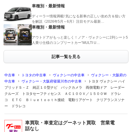
車種別・最新情報
ディーラー情報満載! 気になる新車の正しい攻め方＆狙い方
を解説《2026年5月～6月》注目モデル最新…
車種別・最新情報
アウトドアがもっと楽しく！ノア・ヴォクシーに2列シート5
人乗り仕様のコンプリートカー“MULTI U…
記事一覧を見る
中古車
トヨタの中古車
ヴォクシーの中古車
ヴォクシー・大阪府の
中古車
ヴォクシー・大阪府寝屋川市の中古車
トヨタ ヴォクシー ハイ
ブリッドＳ－Ｚ 純正１０型ナビ バックカメラ 両側電動ドア レーダー
クルーズ トヨタセーフティセンス ＡＣ１００Ｖ／１５００Ｗ ドラレ
コ ＥＴＣ Ｂｌｕｅｔｏｏｔｈ接続 電動リアゲート クリアランスソナ
ー ドラレコ
車買取・車査定はグーネット買取 営業電
話なし