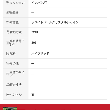
ミッション
インパネAT
過給器
―
車体色
ホワイトパールクリスタルシャイン
駆動方式
2WD
車台番号下
306
3桁
燃料
ハイブリッド
その他
―
全体のサイ
―
ズ
荷台寸法
―
ハンドル
右