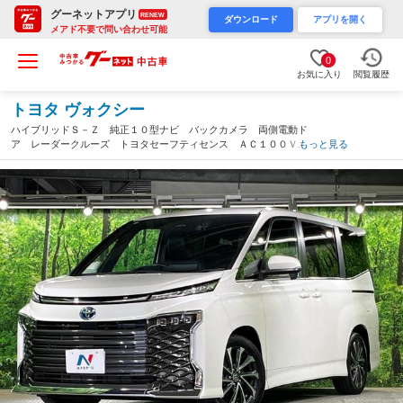
グーネットアプリ
RENEW
ダウンロード
アプリを開く
メアド不要で問い合わせ可能
0
お気に入り
閲覧履歴
トヨタ ヴォクシー
ハイブリッドＳ－Ｚ 純正１０型ナビ バックカメラ 両側電動ド
ア レーダークルーズ トヨタセーフティセンス ＡＣ１００Ｖ／
もっと見る
１５００Ｗ ドラレコ ＥＴＣ Ｂｌｕｅｔｏｏｔｈ接続 電動リ
アゲート クリアランスソナー ドラレコ（大阪府）