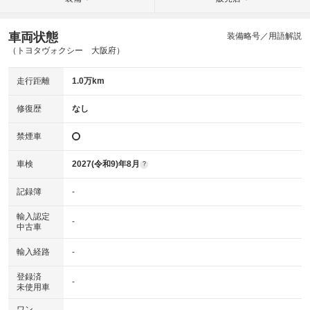
車両状態
装備略号／用語解説
（トヨタヴォクシー 大阪府）
走行距離
1.0万km
修復歴
なし
禁煙車
車検
2027(令和9)年8月
?
記録簿
-
輸入認定
-
中古車
輸入経路
-
登録済
-
未使用車
ワン