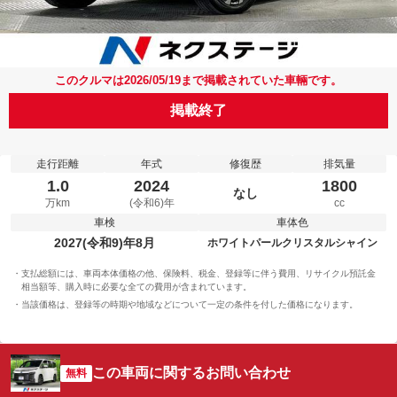
このクルマは2026/05/19まで掲載されていた車輛です。
掲載終了
走行距離
年式
修復歴
排気量
1.0
2024
1800
なし
万km
(令和6)年
cc
車検
車体色
2027(令和9)年8月
ホワイトパールクリスタルシャイン
支払総額には、車両本体価格の他、保険料、税金、登録等に伴う費用、リサイクル預託金
相当額等、購入時に必要な全ての費用が含まれています。
当該価格は、登録等の時期や地域などについて一定の条件を付した価格になります。
この車両に関するお問い合わせ
無料