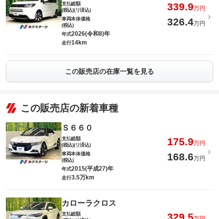
支払総額
339.9
万円
(税込)(リ済込)
車両本体価格
326.4
万円
(税込)
2026(令和8)年
年式
14km
走行
この販売店の在庫一覧を見る
この販売店の新着車種
Ｓ６６０
支払総額
175.9
万円
(税込)(リ済込)
車両本体価格
168.6
万円
(税込)
2015(平成27)年
年式
3.5万km
走行
カローラクロス
支払総額
329.5
万円