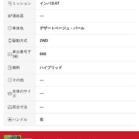
ミッション
インパネAT
過給器
―
車体色
デザートベージュ・パール
駆動方式
2WD
車台番号下
666
3桁
燃料
ハイブリッド
その他
―
全体のサイ
―
ズ
荷台寸法
―
ハンドル
右