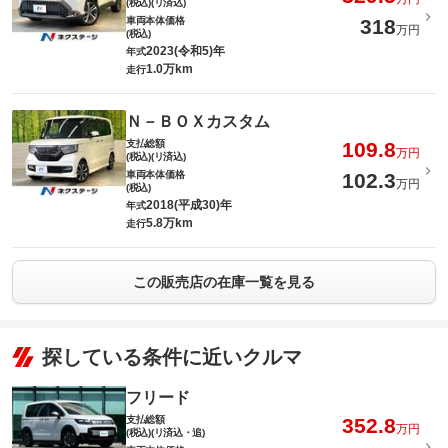
(税込)(リ済込)
車両本体価格
318
万円
(税込)
2023(令和5)年
年式
1.0万km
走行
Ｎ－ＢＯＸカスタム
支払総額
109.8
万円
(税込)(リ済込)
車両本体価格
102.3
万円
(税込)
2018(平成30)年
年式
5.8万km
走行
この販売店の在庫一覧を見る
探している条件に近いクルマ
フリード
支払総額
352.8
万円
(税込)(リ済込・追)