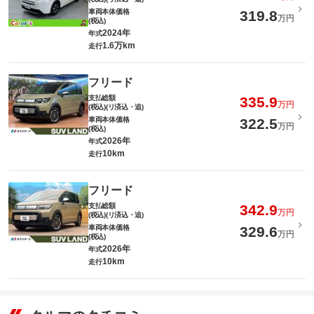
車両本体価格
319.8
万円
(税込)
2024年
年式
1.6万km
走行
フリード
支払総額
335.9
万円
(税込)(リ済込・追)
車両本体価格
322.5
万円
(税込)
2026年
年式
10km
走行
フリード
支払総額
342.9
万円
(税込)(リ済込・追)
車両本体価格
329.6
万円
(税込)
2026年
年式
10km
走行