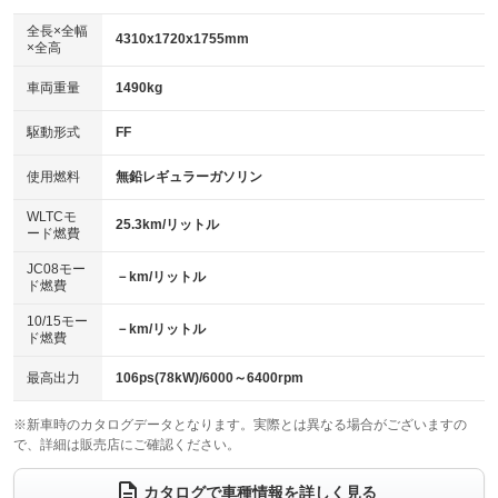
ダウンヒルアシストコントロール
アルミホイール：15インチ
：装備なし
：装備あり
全長×全幅
4310x1720x1755mm
×全高
パワーウィンドウ
盗難防止システム
革シート
ハーフレザーシート
：装備あり
：装備あり
：装備なし
：装備あり
車両重量
1490kg
アイドリングストップ
ドライブレコーダー
キーレス
LEDヘッドランプ
：装備なし
：装備なし
：装備あり
：装備あり
USB入力端子
Bluetooth接続
駆動形式
FF
HID(キセノンライト)
ポータブルナビ
：装備なし
：装備なし
：装備なし
：装備なし
100V電源
クリーンディーゼル
バックカメラ
ETC
使用燃料
無鉛レギュラーガソリン
：装備なし
：装備なし
：装備あり
：装備なし
センターデフロック
エアロ
スマートキー
：装備なし
WLTCモ
：装備なし
：装備あり
25.3km/リットル
ード燃費
レンタカーアップ
展示・試乗車
ローダウン
ランフラットタイヤ
：装備なし
：装備なし
：装備なし
：装備なし
JC08モー
－km/リットル
ド燃費
電動格納ミラー
パワーシート
3列シート
：装備あり
：装備なし
：装備あり
10/15モー
装備略号／用語解説
－km/リットル
ベンチシート
フルフラットシート
ド燃費
：装備なし
：装備なし
チップアップシート
オットマン
：装備なし
：装備なし
最高出力
106ps(78kW)/6000～6400rpm
電動格納サードシート
シートヒーター
：装備なし
：装備あり
※新車時のカタログデータとなります。実際とは異なる場合がございますの
で、詳細は販売店にご確認ください。
ウォークスルー
後席モニター
：装備あり
：装備なし
電動リアゲート
フロントカメラ
カタログで車種情報を詳しく見る
：装備なし
：装備なし