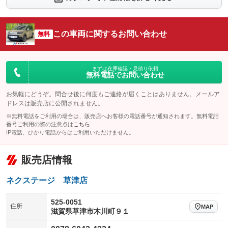
シートエアコン
全周囲カメラ
：装備なし
：装備なし
サイドカメラ
ルーフレール
この車両に関するお問い合わせ
：装備なし
無料
：装備なし
エアサスペンション
ヘッドライトウォッシャー
：装備なし
：装備なし
装備略号／用語解説
まずは在庫確認・見積り依頼
無料電話でお問い合わせ
お気軽にどうぞ。問合せ後に何度もご連絡が届くことはありません。メールア
ドレスは販売店に公開されません。
※無料電話をご利用の場合は、販売店へお客様の電話番号が通知されます。無料電話
番号ご利用の際の注意点は
こちら
IP電話、ひかり電話からはご利用いただけません。
販売店情報
ネクステージ 草津店
525-0051
住所
MAP
滋賀県草津市木川町９１