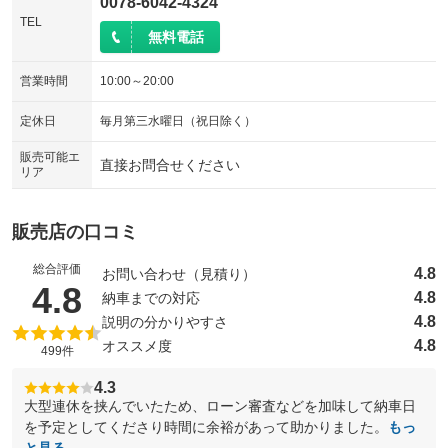
0078-6042-4324
TEL
無料電話
営業時間
10:00～20:00
定休日
毎月第三水曜日（祝日除く）
販売可能エ
直接お問合せください
リア
販売店の口コミ
総合評価
4.8
お問い合わせ（見積り）
（5点満点中）
4.8
4.8
納車までの対応
4.8
説明の分かりやすさ
4.8
オススメ度
499件
4.3
大型連休を挟んでいたため、ローン審査などを加味して納車日
を予定としてくださり時間に余裕があって助かりました。
もっ