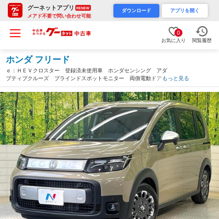
グーネットアプリ
RENEW
ダウンロード
アプリを開く
メアド不要で問い合わせ可能
0
お気に入り
閲覧履歴
ホンダ フリード
ｅ：ＨＥＶクロスター 登録済未使用車 ホンダセンシング アダ
プティブクルーズ ブラインドスポットモニター 両側電動ドア
もっと見る
シートヒーター バックカメラ 純正１５インチアルミ ＬＥＤヘ
ッド＆フォグ オートハイビーム（滋賀県）