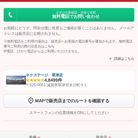
まずは在庫確認・見積り依頼
無料電話でお問い合わせ
お気軽にどうぞ。問合せ後に何度もご連絡が届くことはありません。 メールア
ドレスは販売店に公開されません。
※無料電話をご利用の場合は、販売店へお客様の電話番号が通知されます。無料電話
番号ご利用の際の注意点は
こちら
IP電話、ひかり電話からはご利用いただけません。
詳細はこちら
ネクステージ 草津店
4.8
499件
【STEP1】
認証画面でグーネットを友だち追加してから「許可する」ボタンを押
〒525-0051 滋賀県草津市木川町９１
します
MAPで販売店までのルートを確認する
【STEP2】
トーク画面で
ボタンをタップして問い合わせを
完了してください。
スマートフォンの位置情報をONにしてください
こちら
装備
販売店