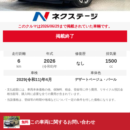
このクルマは2026/06/29まで掲載されていた車輛です。
掲載終了
走行距離
年式
修復歴
排気量
6
2026
1500
なし
km
(令和8)年
cc
車検
車体色
2029(令和11)年4月
デザートベージュ・パール
支払総額には、車両本体価格の他、保険料、税金、登録等に伴う費用、リサイクル預託金
相当額等、購入時に必要な全ての費用が含まれています。
当該価格は、登録等の時期や地域などについて一定の条件を付した価格になります。
この車両に関するお問い合わせ
無料