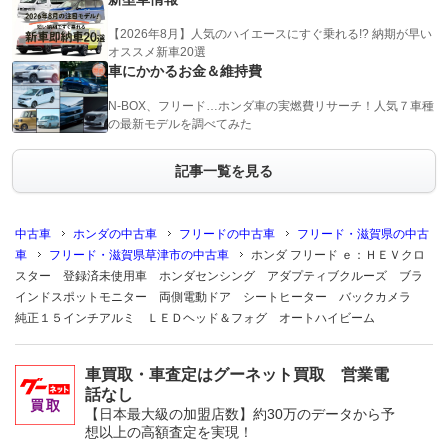
【2026年8月】人気のハイエースにすぐ乗れる!? 納期が早い
オススメ新車20選
車にかかるお金＆維持費
N-BOX、フリード…ホンダ車の実燃費リサーチ！人気７車種
の最新モデルを調べてみた
記事一覧を見る
中古車
ホンダの中古車
フリードの中古車
フリード・滋賀県の中古
車
フリード・滋賀県草津市の中古車
ホンダ フリード ｅ：ＨＥＶクロ
スター 登録済未使用車 ホンダセンシング アダプティブクルーズ ブラ
インドスポットモニター 両側電動ドア シートヒーター バックカメラ
純正１５インチアルミ ＬＥＤヘッド＆フォグ オートハイビーム
車買取・車査定はグーネット買取 営業電
話なし
【日本最大級の加盟店数】約30万のデータから予
想以上の高額査定を実現！