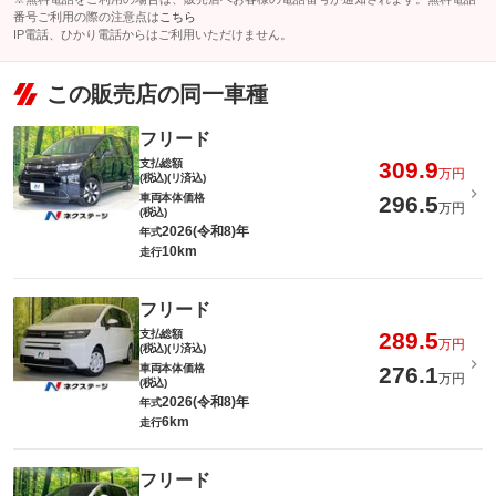
番号ご利用の際の注意点は
こちら
IP電話、ひかり電話からはご利用いただけません。
この販売店の同一車種
フリード
支払総額
309.9
万円
(税込)(リ済込)
車両本体価格
296.5
万円
(税込)
2026(令和8)年
年式
10km
走行
フリード
支払総額
289.5
万円
(税込)(リ済込)
車両本体価格
276.1
万円
(税込)
2026(令和8)年
年式
6km
走行
フリード