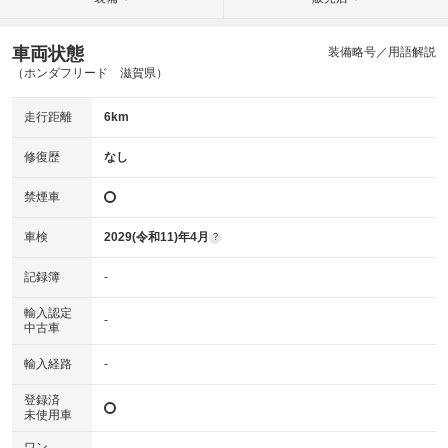
車両状態
装備略号／用語解説
（ホンダフリード 滋賀県）
走行距離
6km
修復歴
なし
禁煙車
車検
2029(令和11)年4月
?
記録簿
-
輸入認定
-
中古車
輸入経路
-
登録済
未使用車
ワン