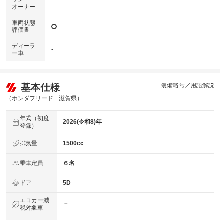
-
オーナー
車両状態
評価書
ディーラ
-
ー車
基本仕様
装備略号／用語解説
（ホンダフリード 滋賀県）
年式（初度
2026(令和8)年
登録）
排気量
1500cc
乗車定員
６名
ドア
5D
エコカー減
－
税対象車