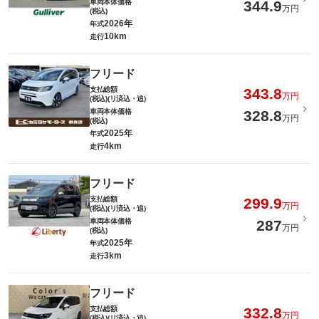
車両本体価格
344.9
万円
(税込)
2026年
年式
10km
走行
フリード
支払総額
343.8
万円
(税込)(リ済込・追)
車両本体価格
328.8
万円
(税込)
2025年
年式
4km
走行
フリード
支払総額
299.9
万円
(税込)(リ済込・追)
車両本体価格
287
万円
(税込)
2025年
年式
3km
走行
フリード
支払総額
332.8
万円
(税込)(リ済込・追)