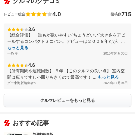
クルマのクチコミ
4.0
715
レビュー総合
投稿数
3.6
【総合評価】 誰もが扱いやすい”ちょうどいい“大きさをアピ
ールするコンパクトミニバン。デビューは２００８年だが、...
もっと見る
一条 孝
2015年04月30日
4.6
【所有期間や運転回数】 ５年 【このクルマの良い点】 室内空
間は広々ですし小回りもきくので最高です！ ...
もっと見る
グー東海版編集者n....
2020年11月04日
クルマレビューをもっと見る
おすすめ記事
新型車情報