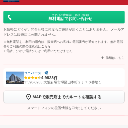
まずは在庫確認・見積り依頼
無料電話でお問い合わせ
お気軽にどうぞ。問合せ後に何度もご連絡が届くことはありません。 メールア
ドレスは販売店に公開されません。
※無料電話をご利用の場合は、販売店へお客様の電話番号が通知されます。無料電話
番号ご利用の際の注意点は
こちら
IP電話、ひかり電話からはご利用いただけません。
詳細はこちら
ユニバース 堺
4.9
823件
【STEP1】
認証画面でグーネットを友だち追加してから「許可する」ボタンを押
〒590-0983 大阪府堺市堺区山本町２丁７０番地１
します
MAPで販売店までのルートを確認する
【STEP2】
トーク画面で
ボタンをタップして問い合わせを
完了してください。
スマートフォンの位置情報をONにしてください
こちら