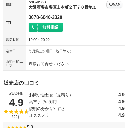
590-0983
電動リアゲート
フロントカメラ
住所
：装備なし
：装備なし
MAP
大阪府堺市堺区山本町２丁７０番地１
シートエアコン
全周囲カメラ
：装備なし
：装備なし
0078-6040-2320
サイドカメラ
ルーフレール
TEL
：装備なし
：装備なし
無料電話
エアサスペンション
ヘッドライトウォッシャー
：装備なし
：装備なし
営業時間
10:00～20:00
装備略号／用語解説
定休日
毎月第三水曜日（祝日除く）
販売可能エ
直接お問合せください
リア
販売店の口コミ
総合評価
4.9
お問い合わせ（見積り）
（5点満点中）
4.9
4.9
納車までの対応
4.9
説明の分かりやすさ
4.9
オススメ度
823件
5.0