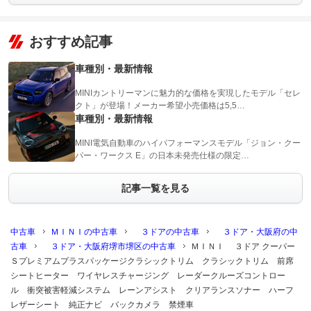
おすすめ記事
車種別・最新情報
MINIカントリーマンに魅力的な価格を実現したモデル「セレ
クト」が登場！メーカー希望小売価格は5,5…
車種別・最新情報
MINI電気自動車のハイパフォーマンスモデル「ジョン・クー
パー・ワークス E」の日本未発売仕様の限定…
記事一覧を見る
中古車
ＭＩＮＩの中古車
３ドアの中古車
３ドア・大阪府の中
古車
３ドア・大阪府堺市堺区の中古車
ＭＩＮＩ ３ドア クーパー
Ｓプレミアムプラスパッケージクラシックトリム クラシックトリム 前席
シートヒーター ワイヤレスチャージング レーダークルーズコントロー
ル 衝突被害軽減システム レーンアシスト クリアランスソナー ハーフ
レザーシート 純正ナビ バックカメラ 禁煙車