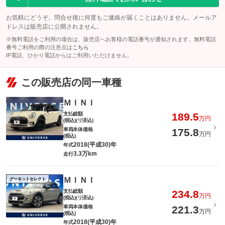
お気軽にどうぞ。問合せ後に何度もご連絡が届くことはありません。メールア
ドレスは販売店に公開されません。
※無料電話をご利用の場合は、販売店へお客様の電話番号が通知されます。無料電話
番号ご利用の際の注意点は
こちら
IP電話、ひかり電話からはご利用いただけません。
この販売店の同一車種
ＭＩＮＩ
支払総額
189.5
万円
(税込)(リ済込)
車両本体価格
175.8
万円
(税込)
2018(平成30)年
年式
3.3万km
走行
ＭＩＮＩ
グーネットセレクト
支払総額
234.8
万円
(税込)(リ済込)
車両本体価格
221.3
万円
(税込)
2018(平成30)年
年式