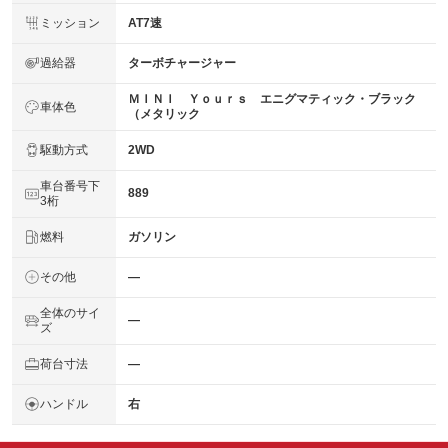
ミッション
AT7速
過給器
ターボチャージャー
ＭＩＮＩ Ｙｏｕｒｓ エニグマティック・ブラック
車体色
（メタリック
駆動方式
2WD
車台番号下
889
3桁
燃料
ガソリン
その他
―
全体のサイ
―
ズ
荷台寸法
―
ハンドル
右