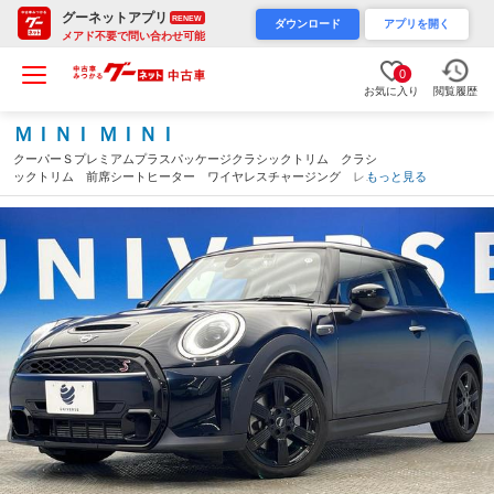
グーネットアプリ
RENEW
ダウンロード
アプリを開く
メアド不要で問い合わせ可能
0
お気に入り
閲覧履歴
ＭＩＮＩ ＭＩＮＩ
クーパーＳプレミアムプラスパッケージクラシックトリム クラシ
ックトリム 前席シートヒーター ワイヤレスチャージング レー
もっと見る
ダークルーズコントロール 衝突被害軽減システム レーンアシス
ト クリアランスソナー ハーフレザーシート 純正ナビ バック
カメラ 禁煙車（大阪府）