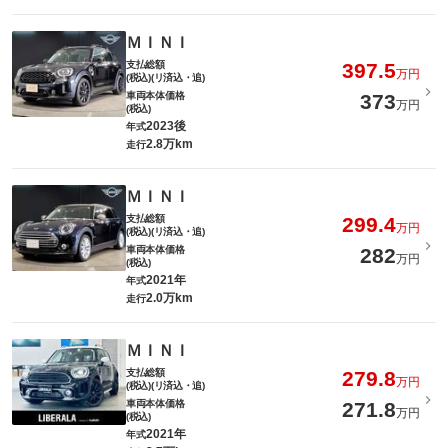
ＭＩＮＩ
支払総額
397.5
万円
(税込)(リ済込・追)
車両本体価格
373
万円
(税込)
2023後
年式
2.8万km
走行
ＭＩＮＩ
支払総額
299.4
万円
(税込)(リ済込・追)
車両本体価格
282
万円
(税込)
2021年
年式
2.0万km
走行
ＭＩＮＩ
支払総額
279.8
万円
(税込)(リ済込・追)
車両本体価格
271.8
万円
(税込)
2021年
年式