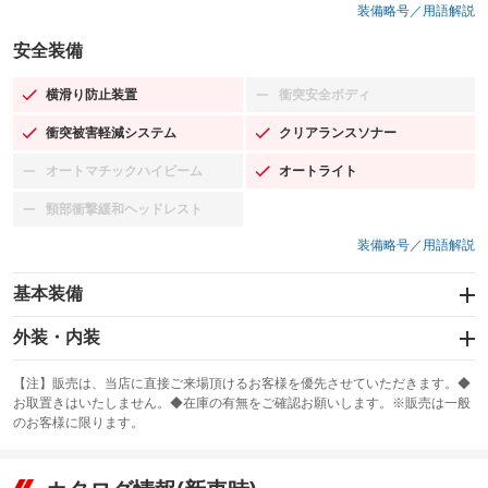
装備略号／用語解説
安全装備
横滑り防止装置
衝突安全ボディ
：装備あり
：装備なし
衝突被害軽減システム
クリアランスソナー
：装備あり
：装備あり
オートマチックハイビーム
オートライト
：装備なし
：装備あり
頸部衝撃緩和ヘッドレスト
：装備なし
装備略号／用語解説
基本装備
エアバッグ：運転席/助手席/サイド
外装・内装
：装備あり
スライドドア
カーナビ：HDDナビ
：装備なし
：装備あり
【注】販売は、当店に直接ご来場頂けるお客様を優先させていただきます。◆
お取置きはいたしません。◆在庫の有無をご確認お願いします。※販売は一般
サンルーフ
ABS
TV
：装備なし
：装備あり
：装備なし
のお客様に限ります。
エアコン
Wエアコン
オーディオ：ミュージックプレイヤー接続可
：装備あり
：装備なし
：装備あり
リフトアップ
パワーステアリング