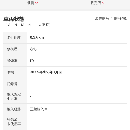
装備
販売店
車両状態
装備略号／用語解説
（ＭＩＮＩＭＩＮＩ 大阪府）
走行距離
0.5万km
修復歴
なし
禁煙車
車検
2027(令和9)年3月
?
記録簿
-
輸入認定
-
中古車
輸入経路
正規輸入車
登録済
-
未使用車