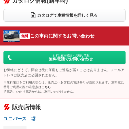
カタログ情報(新車時)
ビジュアル
：装備なし
：装備あり
：装備なし
ダウンヒルアシストコントロール
アルミホイール：17インチ
：装備なし
：装備あり
カタログで車種情報を詳しく見る
パワーウィンドウ
盗難防止システム
革シート
ハーフレザーシート
：装備あり
：装備あり
：装備なし
：装備あり
アイドリングストップ
ドライブレコーダー
キーレス
LEDヘッドランプ
：装備あり
：装備あり
：装備あり
：装備あり
この車両に関するお問い合わせ
無料
USB入力端子
Bluetooth接続
HID(キセノンライト)
ポータブルナビ
：装備あり
：装備あり
：装備なし
：装備なし
100V電源
クリーンディーゼル
バックカメラ
ETC2.0
：装備なし
：装備なし
：装備あり
：装備あり
まずは在庫確認・見積り依頼
無料電話でお問い合わせ
センターデフロック
エアロ
スマートキー
：装備なし
：装備なし
：装備あり
レンタカーアップ
展示・試乗車
お気軽にどうぞ。問合せ後に何度もご連絡が届くことはありません。メールア
ローダウン
ランフラットタイヤ
：装備なし
：装備なし
：装備なし
：装備なし
ドレスは販売店に公開されません。
電動格納ミラー
パワーシート
3列シート
：装備あり
※無料電話をご利用の場合は、販売店へお客様の電話番号が通知されます。無料電話
：装備なし
：装備なし
番号ご利用の際の注意点は
こちら
装備略号／用語解説
ベンチシート
フルフラットシート
IP電話、ひかり電話からはご利用いただけません。
：装備なし
：装備なし
チップアップシート
オットマン
：装備なし
：装備なし
販売店情報
電動格納サードシート
シートヒーター
：装備なし
：装備あり
ユニバース 堺
ウォークスルー
後席モニター
：装備なし
：装備なし