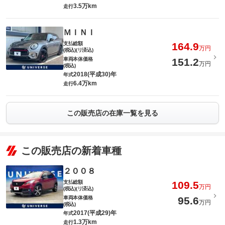
3.5万km
走行
ＭＩＮＩ
支払総額
164.9
万円
(税込)(リ済込)
車両本体価格
151.2
万円
(税込)
2018(平成30)年
年式
6.4万km
走行
この販売店の在庫一覧を見る
この販売店の新着車種
２００８
支払総額
109.5
万円
(税込)(リ済込)
車両本体価格
95.6
万円
(税込)
2017(平成29)年
年式
1.3万km
走行