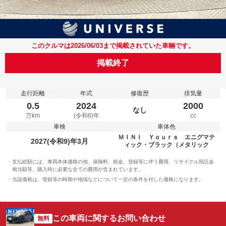
このクルマは2026/06/03まで掲載されていた車輛です。
掲載終了
走行距離
年式
修復歴
排気量
0.5
2024
2000
なし
万km
(令和6)年
cc
車検
車体色
ＭＩＮＩ Ｙｏｕｒｓ エニグマテ
2027(令和9)年3月
ィック・ブラック（メタリック
支払総額には、車両本体価格の他、保険料、税金、登録等に伴う費用、リサイクル預託金
相当額等、購入時に必要な全ての費用が含まれています。
当該価格は、登録等の時期や地域などについて一定の条件を付した価格になります。
この車両に関するお問い合わせ
無料