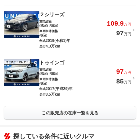
２シリーズ
支払総額
109.9
万円
(税込)(リ済込)
車両本体価格
97
万円
(税込)
2019(令和1)年
年式
4.3万km
走行
トゥインゴ
グーネットセレクト
支払総額
97
万円
(税込)(リ済込)
車両本体価格
85
万円
(税込)
2017(平成29)年
年式
3.5万km
走行
この販売店の在庫一覧を見る
探している条件に近いクルマ