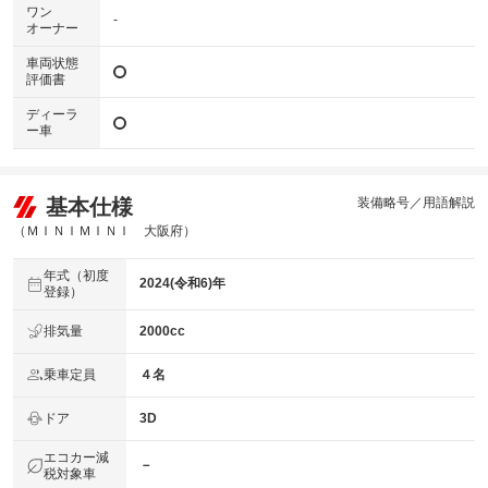
ワン
-
オーナー
車両状態
評価書
ディーラ
ー車
基本仕様
装備略号／用語解説
（ＭＩＮＩＭＩＮＩ 大阪府）
年式（初度
2024(令和6)年
登録）
排気量
2000cc
乗車定員
４名
ドア
3D
エコカー減
－
税対象車