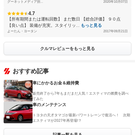
グーネットメディア担...
2020年10月07日
4.7
【所有期間または運転回数】 まだ数日 【総合評価】 ９０点
【良い点】 装備が充実。スタイリッ...
もっと見る
よーたん・ヨータン
2017年09月21日
クルマレビューをもっと見る
おすすめ記事
車にかかるお金＆維持費
販売終了から7年もまだまだ人気！エスティマの燃費を調べ
てみた
車のメンテナンス
トヨタの天才タマゴが最新パワートレーンで復活へ！ 次期
エスティマが2027年再登場!？
記事一覧を見る