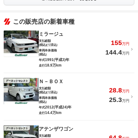
この販売店の新着車種
ミラージュ
支払総額
155
万円
(税込)(リ済込)
車両本体価格
144.4
万円
(税込)
1991(平成3)年
年式
18.9万km
走行
Ｎ－ＢＯＸ
グーネットセレクト
支払総額
28.8
万円
(税込)(リ済込)
車両本体価格
25.3
万円
(税込)
2012(平成24)年
年式
14.4万km
走行
アテンザワゴン
グーネットセレクト
支払総額
64.8