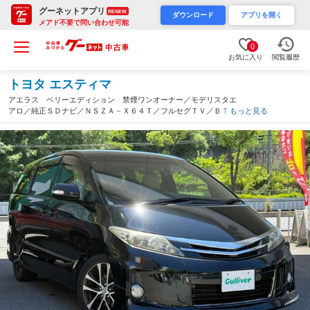
グーネットアプリ
RENEW
ダウンロード
アプリを開く
メアド不要で問い合わせ可能
0
お気に入り
閲覧履歴
トヨタ エスティマ
アエラス ベリーエディション 禁煙ワンオーナー／モデリスタエ
アロ／純正ＳＤナビ／ＮＳＺＡ－Ｘ６４Ｔ／フルセグＴＶ／ＢＴ／
もっと見る
ＣＤ／ＤＶＤ／ＳＤ／バックカメラ／両側パワースライドドア／ビ
ルトインＥＴＣ／クルコン（大阪府）