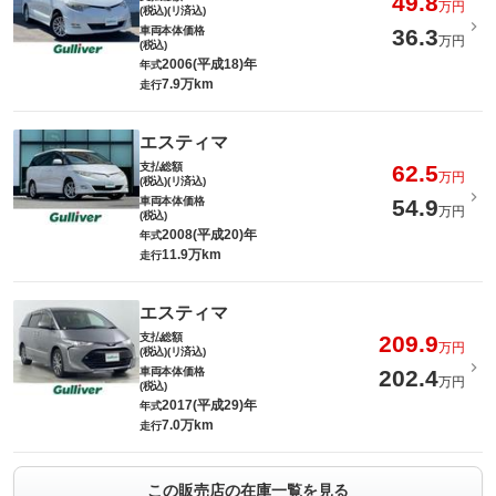
49.8
万円
(税込)(リ済込)
車両本体価格
36.3
万円
(税込)
2006(平成18)年
年式
7.9万km
走行
エスティマ
支払総額
62.5
万円
(税込)(リ済込)
車両本体価格
54.9
万円
(税込)
2008(平成20)年
年式
11.9万km
走行
エスティマ
支払総額
209.9
万円
(税込)(リ済込)
車両本体価格
202.4
万円
(税込)
2017(平成29)年
年式
7.0万km
走行
この販売店の在庫一覧を見る