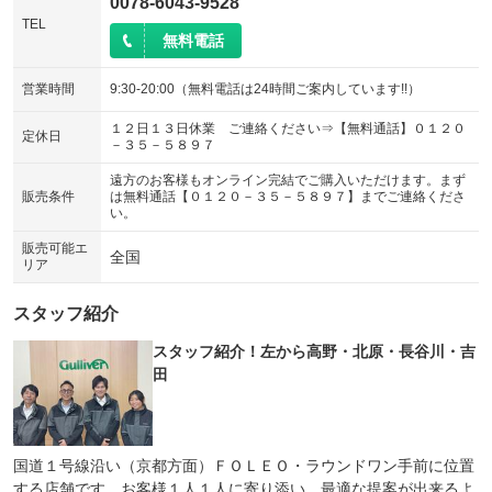
0078-6043-9528
TEL
無料電話
営業時間
9:30-20:00（無料電話は24時間ご案内しています!!）
１２日１３日休業 ご連絡ください⇒【無料通話】０１２０
定休日
－３５－５８９７
遠方のお客様もオンライン完結でご購入いただけます。まず
販売条件
は無料通話【０１２０－３５－５８９７】までご連絡くださ
い。
販売可能エ
全国
リア
スタッフ紹介
スタッフ紹介！左から高野・北原・長谷川・吉
田
国道１号線沿い（京都方面）ＦＯＬＥＯ・ラウンドワン手前に位置
する店舗です。お客様１人１人に寄り添い、最適な提案が出来るよ