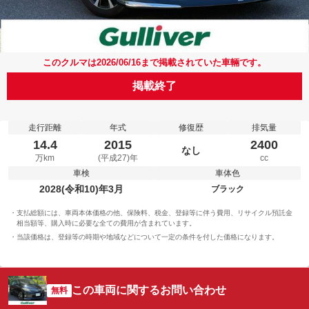
このクルマは2026/06/16まで掲載されていた車輛です。
掲載終了
走行距離
年式
修復歴
排気量
14.4
2015
2400
なし
万km
(平成27)年
cc
車検
車体色
2028(令和10)年3月
ブラック
支払総額には、車両本体価格の他、保険料、税金、登録等に伴う費用、リサイクル預託金
相当額等、購入時に必要な全ての費用が含まれています。
当該価格は、登録等の時期や地域などについて一定の条件を付した価格になります。
この車両に関するお問い合わせ
無料