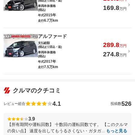
(税込)(リ済込・追)
車両本体価格
169.8
万円
(税込)
2015年
年式
6.7万km
走行
アルファード
支払総額
289.8
万円
(税込)(リ済込・追)
車両本体価格
274.8
万円
(税込)
2017年
年式
7.5万km
走行
クルマのクチコミ
4.1
526
レビュー総合
投稿数
3.9
【所有期間や運転回数】 十数回の運転回数です。 【このクルマ
の良い点】 速度を出してもうるさくない・ガタガ...
もっと見る