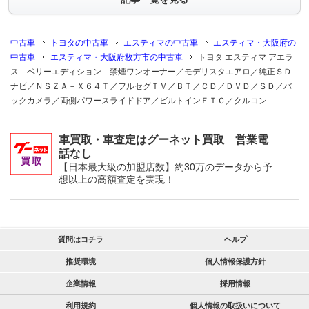
中古車
トヨタの中古車
エスティマの中古車
エスティマ・大阪府の
中古車
エスティマ・大阪府枚方市の中古車
トヨタ エスティマ アエラ
ス ベリーエディション 禁煙ワンオーナー／モデリスタエアロ／純正ＳＤ
ナビ／ＮＳＺＡ－Ｘ６４Ｔ／フルセグＴＶ／ＢＴ／ＣＤ／ＤＶＤ／ＳＤ／バ
ックカメラ／両側パワースライドドア／ビルトインＥＴＣ／クルコン
車買取・車査定はグーネット買取 営業電
話なし
【日本最大級の加盟店数】約30万のデータから予
想以上の高額査定を実現！
質問はコチラ
ヘルプ
推奨環境
個人情報保護方針
企業情報
採用情報
利用規約
個人情報の取扱いについて