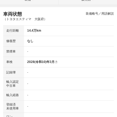
車両状態
装備略号／用語解説
（トヨタエスティマ 大阪府）
走行距離
14.4万km
修復歴
なし
禁煙車
-
車検
2028(令和10)年3月
?
記録簿
-
輸入認定
-
中古車
輸入経路
-
登録済
-
未使用車
ワン