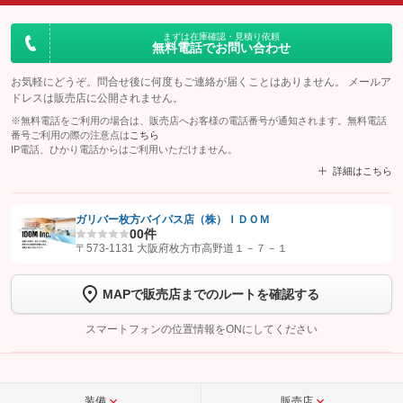
まずは在庫確認・見積り依頼
無料電話でお問い合わせ
お気軽にどうぞ。問合せ後に何度もご連絡が届くことはありません。 メールア
ドレスは販売店に公開されません。
※無料電話をご利用の場合は、販売店へお客様の電話番号が通知されます。無料電話
番号ご利用の際の注意点は
こちら
IP電話、ひかり電話からはご利用いただけません。
詳細はこちら
ガリバー枚方バイパス店（株）ＩＤＯＭ
0
0件
【STEP1】
認証画面でグーネットを友だち追加してから「許可する」ボタンを押
〒573-1131 大阪府枚方市高野道１－７－１
します
MAPで販売店までのルートを確認する
【STEP2】
トーク画面で
ボタンをタップして問い合わせを
完了してください。
スマートフォンの位置情報をONにしてください
こちら
装備
販売店