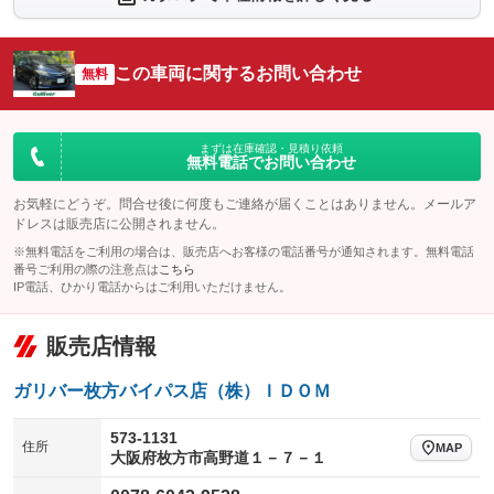
シートエアコン
全周囲カメラ
：装備なし
：装備なし
サイドカメラ
ルーフレール
この車両に関するお問い合わせ
：装備なし
無料
：装備なし
エアサスペンション
ヘッドライトウォッシャー
：装備なし
：装備なし
装備略号／用語解説
まずは在庫確認・見積り依頼
無料電話でお問い合わせ
お気軽にどうぞ。問合せ後に何度もご連絡が届くことはありません。メールア
ドレスは販売店に公開されません。
※無料電話をご利用の場合は、販売店へお客様の電話番号が通知されます。無料電話
番号ご利用の際の注意点は
こちら
IP電話、ひかり電話からはご利用いただけません。
販売店情報
ガリバー枚方バイパス店（株）ＩＤＯＭ
573-1131
住所
MAP
大阪府枚方市高野道１－７－１