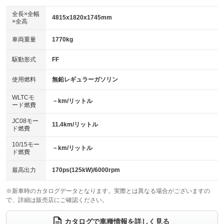
ダウンヒルアシストコントロール
アルミホイール：18インチ
：装備なし
：装備あり
全長×全幅
4815x1820x1745mm
×全高
パワーウィンドウ
盗難防止システム
革シート
ハーフレザーシート
：装備あり
：装備あり
：装備なし
：装備なし
車両重量
1770kg
アイドリングストップ
ドライブレコーダー
キーレス
LEDヘッドランプ
：装備なし
：装備あり
：装備あり
：装備なし
USB入力端子
Bluetooth接続
駆動形式
FF
HID(キセノンライト)
ポータブルナビ
：装備なし
：装備あり
：装備あり
：装備なし
100V電源
クリーンディーゼル
バックカメラ
ETC
使用燃料
無鉛レギュラーガソリン
：装備なし
：装備なし
：装備あり
：装備あり
センターデフロック
エアロ
スマートキー
：装備なし
WLTCモ
：装備あり
：装備あり
－km/リットル
ード燃費
レンタカーアップ
展示・試乗車
ローダウン
ランフラットタイヤ
：装備なし
：装備なし
：装備なし
：装備なし
JC08モー
11.4km/リットル
ド燃費
電動格納ミラー
パワーシート
3列シート
：装備なし
：装備なし
：装備あり
10/15モー
装備略号／用語解説
－km/リットル
ベンチシート
フルフラットシート
ド燃費
：装備なし
：装備なし
チップアップシート
オットマン
：装備なし
：装備あり
最高出力
170ps(125kW)/6000rpm
電動格納サードシート
シートヒーター
：装備なし
：装備あり
※新車時のカタログデータとなります。実際とは異なる場合がございますの
で、詳細は販売店にご確認ください。
ウォークスルー
後席モニター
：装備あり
：装備なし
電動リアゲート
フロントカメラ
カタログで車種情報を詳しく見る
：装備なし
：装備なし