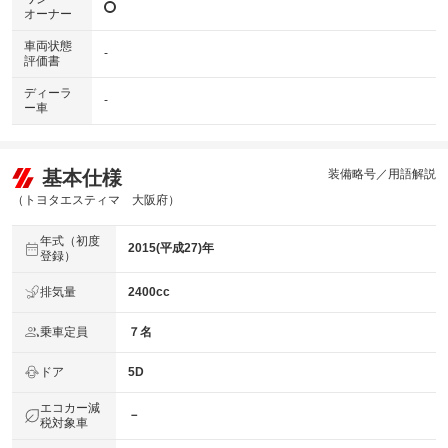
オーナー
車両状態
-
評価書
ディーラ
-
ー車
基本仕様
装備略号／用語解説
（トヨタエスティマ 大阪府）
年式（初度
2015(平成27)年
登録）
排気量
2400cc
乗車定員
７名
ドア
5D
エコカー減
－
税対象車