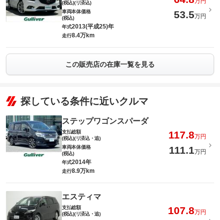
万円
(税込)(リ済込)
車両本体価格
53.5
万円
(税込)
2013(平成25)年
年式
8.4万km
走行
この販売店の在庫一覧を見る
探している条件に近いクルマ
ステップワゴンスパーダ
支払総額
117.8
万円
(税込)(リ済込・追)
車両本体価格
111.1
万円
(税込)
2014年
年式
8.9万km
走行
エスティマ
支払総額
107.8
万円
(税込)(リ済込・追)