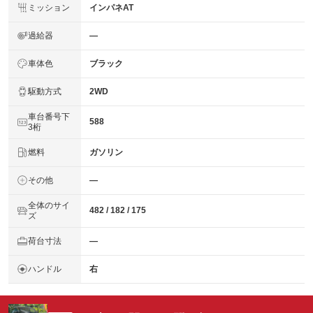
ミッション
インパネAT
過給器
―
車体色
ブラック
駆動方式
2WD
車台番号下
588
3桁
燃料
ガソリン
その他
―
全体のサイ
482 / 182 / 175
ズ
荷台寸法
―
ハンドル
右