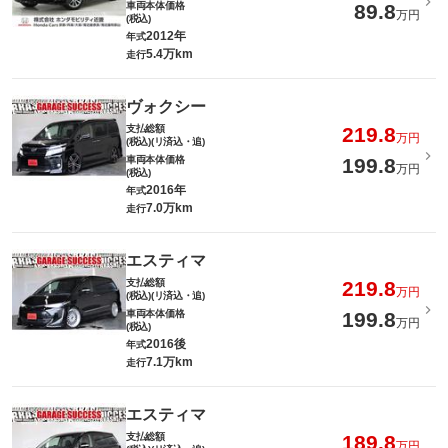
車両本体価格
89.8
万円
(税込)
2012年
年式
5.4万km
走行
ヴォクシー
支払総額
219.8
万円
(税込)(リ済込・追)
車両本体価格
199.8
万円
(税込)
2016年
年式
7.0万km
走行
エスティマ
支払総額
219.8
万円
(税込)(リ済込・追)
車両本体価格
199.8
万円
(税込)
2016後
年式
7.1万km
走行
エスティマ
支払総額
189.8
万円