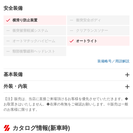
安全装備
横滑り防止装置
衝突安全ボディ
：装備あり
：装備なし
衝突被害軽減システム
クリアランスソナー
：装備なし
：装備なし
オートマチックハイビーム
オートライト
：装備なし
：装備あり
頸部衝撃緩和ヘッドレスト
：装備なし
装備略号／用語解説
基本装備
エアバッグ：運転席/助手席
外装・内装
：装備あり
スライドドア：両面電動
カーナビ：SDナビ
：装備あり
：装備あり
【注】販売は、当店に直接ご来場頂けるお客様を優先させていただきます。◆
お取置きはいたしません。◆在庫の有無をご確認お願いします。※販売は一般
サンルーフ
ABS
TV：フルセグ
：装備なし
：装備あり
：装備あり
のお客様に限ります。
エアコン
Wエアコン
オーディオ：CDまたはCDチェンジャー／ミュージックサーバー
：装備あり
：装備あり
：装備あり
リフトアップ
パワーステアリング
カタログ情報(新車時)
ビジュアル：-／DVD再生
：装備なし
：装備あり
：装備あり