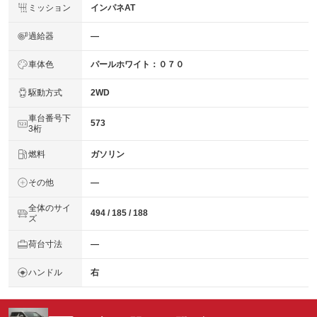
ミッション
インパネAT
過給器
―
車体色
パールホワイト：０７０
駆動方式
2WD
車台番号下
573
3桁
燃料
ガソリン
その他
―
全体のサイ
494 / 185 / 188
ズ
荷台寸法
―
ハンドル
右