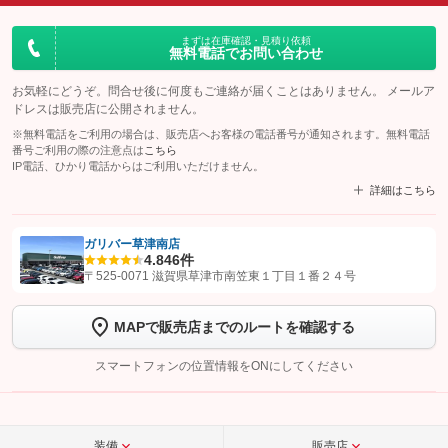
まずは在庫確認・見積り依頼
無料電話でお問い合わせ
お気軽にどうぞ。問合せ後に何度もご連絡が届くことはありません。 メールア
ドレスは販売店に公開されません。
※無料電話をご利用の場合は、販売店へお客様の電話番号が通知されます。無料電話
番号ご利用の際の注意点は
こちら
IP電話、ひかり電話からはご利用いただけません。
詳細はこちら
ガリバー草津南店
4.8
46件
【STEP1】
認証画面でグーネットを友だち追加してから「許可する」ボタンを押
〒525-0071 滋賀県草津市南笠東１丁目１番２４号
します
MAPで販売店までのルートを確認する
【STEP2】
トーク画面で
ボタンをタップして問い合わせを
完了してください。
スマートフォンの位置情報をONにしてください
こちら
装備
販売店