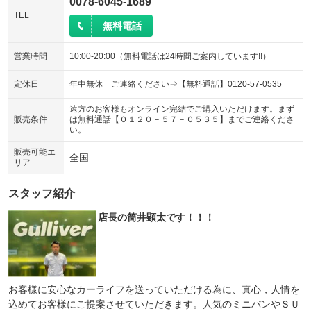
0078-6045-1689
TEL
無料電話
営業時間
10:00-20:00（無料電話は24時間ご案内しています!!）
定休日
年中無休 ご連絡ください⇒【無料通話】0120-57-0535
遠方のお客様もオンライン完結でご購入いただけます。まず
販売条件
は無料通話【０１２０－５７－０５３５】までご連絡くださ
い。
販売可能エ
全国
リア
スタッフ紹介
店長の筒井顕太です！！！
お客様に安心なカーライフを送っていただける為に、真心，人情を
込めてお客様にご提案させていただきます。人気のミニバンやＳＵ