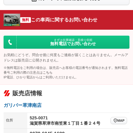
：装備あり
：装備なし
シートエアコン
全周囲カメラ
：装備なし
：装備なし
この車両に関するお問い合わせ
サイドカメラ
無料
ルーフレール
：装備なし
：装備なし
エアサスペンション
ヘッドライトウォッシャー
：装備なし
：装備なし
装備略号／用語解説
まずは在庫確認・見積り依頼
無料電話でお問い合わせ
お気軽にどうぞ。問合せ後に何度もご連絡が届くことはありません。メールア
ドレスは販売店に公開されません。
※無料電話をご利用の場合は、販売店へお客様の電話番号が通知されます。無料電話
番号ご利用の際の注意点は
こちら
IP電話、ひかり電話からはご利用いただけません。
販売店情報
ガリバー草津南店
525-0071
住所
MAP
滋賀県草津市南笠東１丁目１番２４号