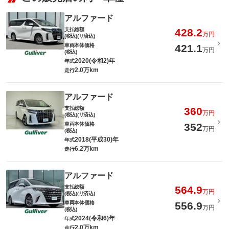
アルファード
支払総額
428.2
万円
(税込)(リ済込)
車両本体価格
421.1
万円
(税込)
2020(令和2)年
年式
2.0万km
走行
アルファード
支払総額
360
万円
(税込)(リ済込)
車両本体価格
352
万円
(税込)
2018(平成30)年
年式
6.2万km
走行
アルファード
支払総額
564.9
万円
(税込)(リ済込)
車両本体価格
556.9
万円
(税込)
2024(令和6)年
年式
2.0万km
走行