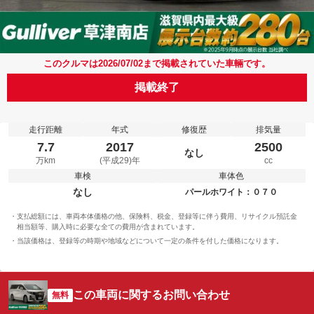
このクルマは2026/07/02まで掲載されていた車輛です。
掲載終了
走行距離
年式
修復歴
排気量
7.7
2017
2500
なし
万km
(平成29)年
cc
車検
車体色
なし
パールホワイト：０７０
支払総額には、車両本体価格の他、保険料、税金、登録等に伴う費用、リサイクル預託金
相当額等、購入時に必要な全ての費用が含まれています。
当該価格は、登録等の時期や地域などについて一定の条件を付した価格になります。
この車両に関するお問い合わせ
無料