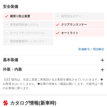
安全装備
横滑り防止装置
衝突安全ボディ
：装備あり
：装備なし
衝突被害軽減システム
クリアランスソナー
：装備なし
：装備あり
オートマチックハイビーム
オートライト
：装備なし
：装備あり
頸部衝撃緩和ヘッドレスト
：装備なし
装備略号／用語解説
基本装備
エアバッグ：運転席/助手席/サイド
外装・内装
：装備あり
スライドドア：両面電動
カーナビ：メモリーナビ他
：装備あり
：装備あり
【注】販売は、当店に直接ご来場頂けるお客様を優先させていただきます。◆
お取置きはいたしません。◆在庫の有無をご確認お願いします。※販売は一般
サンルーフ
ABS
TV：フルセグ
：装備あり
：装備あり
：装備あり
のお客様に限ります。
エアコン
Wエアコン
オーディオ：CDまたはCDチェンジャー／ミュージックプレイヤー接続
：装備あり
：装備あり
：装備あり
可
リフトアップ
パワーステアリング
カタログ情報(新車時)
：装備なし
：装備あり
ビジュアル：-／DVD再生
：装備あり