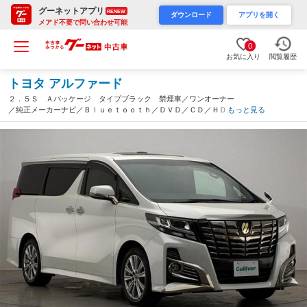
グーネットアプリ
RENEW
ダウンロード
アプリを開く
メアド不要で問い合わせ可能
0
お気に入り
閲覧履歴
トヨタ アルファード
２．５Ｓ Ａパッケージ タイプブラック 禁煙車／ワンオーナー
／純正メーカーナビ／Ｂｌｕｅｔｏｏｔｈ／ＤＶＤ／ＣＤ／ＨＤＭ
もっと見る
Ｉ／ＵＳＢ／フルセグＴＶ／ビルトインＥＴＣ２．０／ドラレコ／
サンルーフ／フリップダウンモニター／クルーズコントロール（滋
賀県）