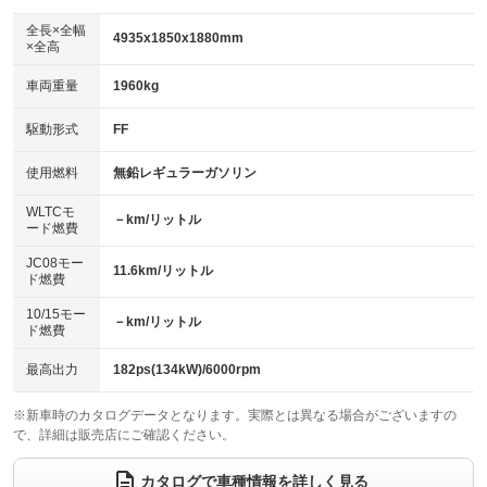
ダウンヒルアシストコントロール
：装備なし
アルミホイール：18インチ
全長×全幅
：装備あり
4935x1850x1880mm
×全高
パワーウィンドウ
盗難防止システム
：装備あり
：装備あり
革シート
ハーフレザーシート
：装備なし
：装備なし
車両重量
1960kg
アイドリングストップ
ドライブレコーダー
：装備なし
：装備あり
キーレス
LEDヘッドランプ
：装備あり
：装備あり
USB入力端子
Bluetooth接続
駆動形式
FF
：装備あり
：装備あり
HID(キセノンライト)
ポータブルナビ
：装備なし
：装備なし
100V電源
クリーンディーゼル
使用燃料
無鉛レギュラーガソリン
：装備あり
：装備なし
バックカメラ
ETC2.0
：装備あり
：装備あり
センターデフロック
：装備なし
WLTCモ
エアロ
スマートキー
－km/リットル
：装備あり
：装備あり
ード燃費
レンタカーアップ
展示・試乗車
：装備なし
：装備なし
ローダウン
ランフラットタイヤ
：装備なし
：装備なし
JC08モー
11.6km/リットル
ド燃費
電動格納ミラー
：装備なし
パワーシート
3列シート
：装備なし
：装備あり
10/15モー
装備略号／用語解説
－km/リットル
ド燃費
ベンチシート
フルフラットシート
：装備なし
：装備なし
チップアップシート
オットマン
最高出力
182ps(134kW)/6000rpm
：装備なし
：装備あり
電動格納サードシート
シートヒーター
：装備なし
：装備なし
※新車時のカタログデータとなります。実際とは異なる場合がございますの
で、詳細は販売店にご確認ください。
ウォークスルー
後席モニター
：装備あり
：装備あり
カタログで車種情報を詳しく見る
電動リアゲート
フロントカメラ