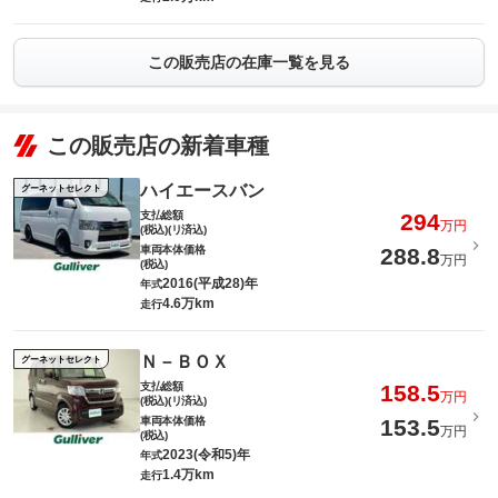
この販売店の在庫一覧を見る
この販売店の新着車種
ハイエースバン
グーネットセレクト
支払総額
294
万円
(税込)(リ済込)
車両本体価格
288.8
万円
(税込)
2016(平成28)年
年式
4.6万km
走行
Ｎ－ＢＯＸ
グーネットセレクト
支払総額
158.5
万円
(税込)(リ済込)
車両本体価格
153.5
万円
(税込)
2023(令和5)年
年式
1.4万km
走行