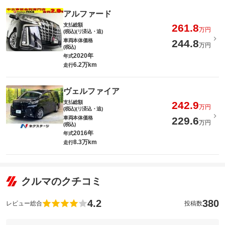
アルファード
支払総額
261.8
万円
(税込)(リ済込・追)
車両本体価格
244.8
万円
(税込)
2020年
年式
6.2万km
走行
ヴェルファイア
支払総額
242.9
万円
(税込)(リ済込・追)
車両本体価格
229.6
万円
(税込)
2016年
年式
8.3万km
走行
クルマのクチコミ
4.2
380
レビュー総合
投稿数