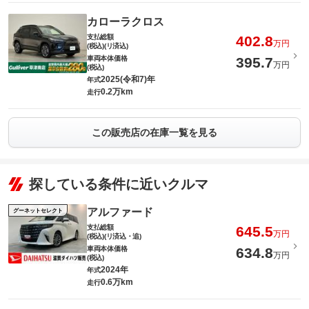
カローラクロス
支払総額
402.8
万円
(税込)(リ済込)
車両本体価格
395.7
万円
(税込)
2025(令和7)年
年式
0.2万km
走行
この販売店の在庫一覧を見る
探している条件に近いクルマ
アルファード
グーネットセレクト
支払総額
645.5
万円
(税込)(リ済込・追)
車両本体価格
634.8
万円
(税込)
2024年
年式
0.6万km
走行