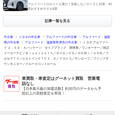
アルファードのホイール選び｜失敗しないサイズと30系・40
系おすすめモデル8選
記事一覧を見る
中古車
トヨタの中古車
アルファードの中古車
アルファード・滋賀
県の中古車
アルファード・滋賀県草津市の中古車
トヨタ アルファー
ド ２．５Ｓ Ａパッケージ タイプブラック 禁煙車／ワンオーナー／純正
メーカーナビ／Ｂｌｕｅｔｏｏｔｈ／ＤＶＤ／ＣＤ／ＨＤＭＩ／ＵＳＢ／フ
ルセグＴＶ／ビルトインＥＴＣ２．０／ドラレコ／サンルーフ／フリップダ
ウンモニター／クルーズコントロール
車買取・車査定はグーネット買取 営業電
話なし
【日本最大級の加盟店数】約30万のデータから予
想以上の高額査定を実現！