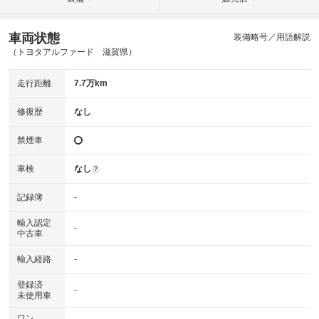
車両状態
装備略号／用語解説
（トヨタアルファード 滋賀県）
走行距離
7.7万km
修復歴
なし
禁煙車
車検
なし
?
記録簿
-
輸入認定
-
中古車
輸入経路
-
登録済
-
未使用車
ワン