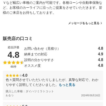
Ｖなど幅広い車種のご案内が可能です。各種ローンや自動車保険な
ど、お客様のカーライフに沿ったご提案をさせていただきます。皆
様のご来店をお待ちしております。
メッセージをもっと見る
販売店の口コミ
総合評価
4.8
お問い合わせ（見積り）
（5点満点中）
4.8
4.9
納車までの対応
4.8
説明の分かりやすさ
4.8
オススメ度
46件
4.0
色々質問させていただいたりしましたが、真摯な対応で、わか
りやすく説明してくださいました。
もっと見る
購入した車種：ダイハツミラトコット
わるつ
2024年09月16日