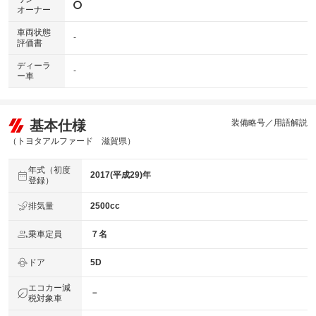
オーナー
車両状態
-
評価書
ディーラ
-
ー車
基本仕様
装備略号／用語解説
（トヨタアルファード 滋賀県）
年式（初度
2017(平成29)年
登録）
排気量
2500cc
乗車定員
７名
ドア
5D
エコカー減
－
税対象車