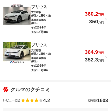
プリウス
支払総額
360.2
万円
(税込)(リ済込・追)
車両本体価格
350
万円
(税込)
2024年
年式
1.6万km
走行
プリウス
支払総額
364.9
万円
(税込)(リ済込・追)
車両本体価格
352.3
万円
(税込)
2025年
年式
1.5万km
走行
クルマのクチコミ
4.2
1603
レビュー総合
投稿数