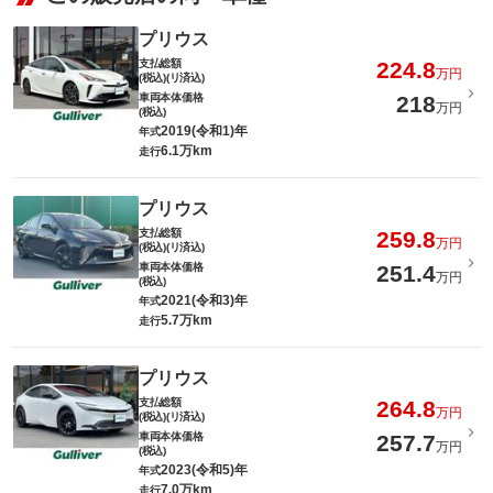
プリウス
支払総額
224.8
万円
(税込)(リ済込)
車両本体価格
218
万円
(税込)
2019(令和1)年
年式
6.1万km
走行
プリウス
支払総額
259.8
万円
(税込)(リ済込)
車両本体価格
251.4
万円
(税込)
2021(令和3)年
年式
5.7万km
走行
プリウス
支払総額
264.8
万円
(税込)(リ済込)
車両本体価格
257.7
万円
(税込)
2023(令和5)年
年式
7.0万km
走行