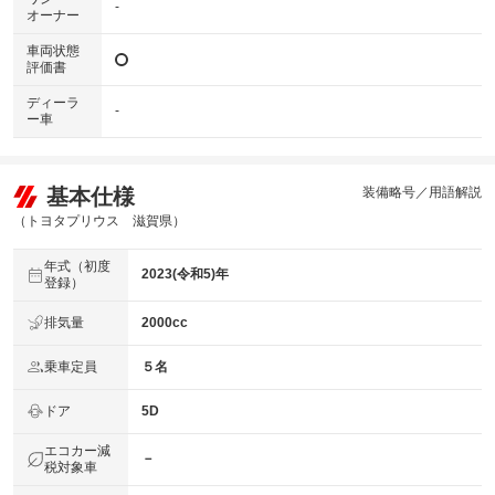
-
オーナー
車両状態
評価書
ディーラ
-
ー車
基本仕様
装備略号／用語解説
（トヨタプリウス 滋賀県）
年式（初度
2023(令和5)年
登録）
排気量
2000cc
乗車定員
５名
ドア
5D
エコカー減
－
税対象車