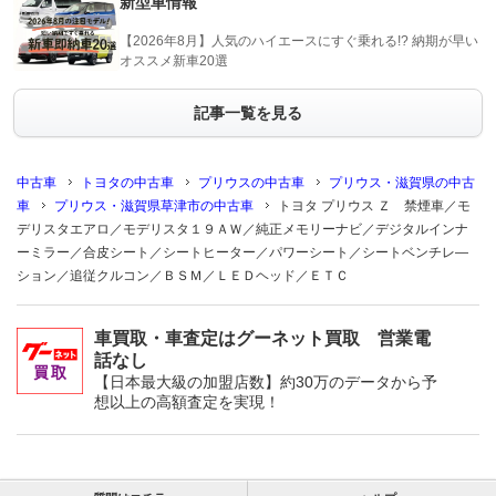
新型車情報
【2026年8月】人気のハイエースにすぐ乗れる!? 納期が早い
オススメ新車20選
記事一覧を見る
中古車
トヨタの中古車
プリウスの中古車
プリウス・滋賀県の中古
車
プリウス・滋賀県草津市の中古車
トヨタ プリウス Ｚ 禁煙車／モ
デリスタエアロ／モデリスタ１９ＡＷ／純正メモリーナビ／デジタルインナ
ーミラー／合皮シート／シートヒーター／パワーシート／シートベンチレ―
ション／追従クルコン／ＢＳＭ／ＬＥＤヘッド／ＥＴＣ
車買取・車査定はグーネット買取 営業電
話なし
【日本最大級の加盟店数】約30万のデータから予
想以上の高額査定を実現！