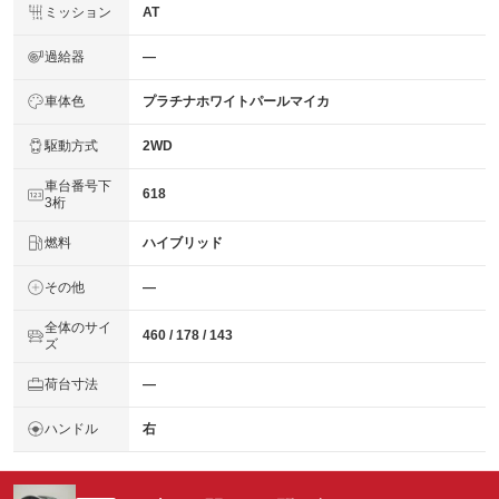
ミッション
AT
過給器
―
車体色
プラチナホワイトパールマイカ
駆動方式
2WD
車台番号下
618
3桁
燃料
ハイブリッド
その他
―
全体のサイ
460 / 178 / 143
ズ
荷台寸法
―
ハンドル
右