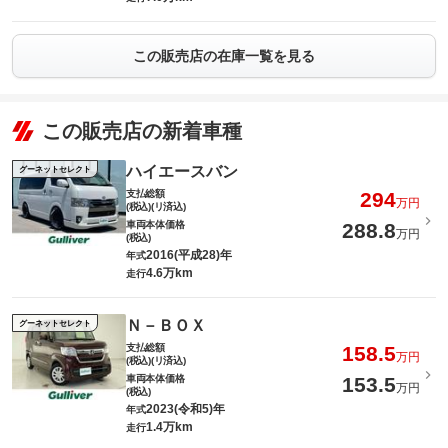
この販売店の在庫一覧を見る
この販売店の新着車種
ハイエースバン
グーネットセレクト
支払総額
294
万円
(税込)(リ済込)
車両本体価格
288.8
万円
(税込)
2016(平成28)年
年式
4.6万km
走行
Ｎ－ＢＯＸ
グーネットセレクト
支払総額
158.5
万円
(税込)(リ済込)
車両本体価格
153.5
万円
(税込)
2023(令和5)年
年式
1.4万km
走行