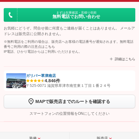
まずは在庫確認・見積り依頼
無料電話でお問い合わせ
お気軽にどうぞ。問合せ後に何度もご連絡が届くことはありません。 メールア
ドレスは販売店に公開されません。
※無料電話をご利用の場合は、販売店へお客様の電話番号が通知されます。無料電話
番号ご利用の際の注意点は
こちら
IP電話、ひかり電話からはご利用いただけません。
詳細はこちら
ガリバー草津南店
4.8
46件
【STEP1】
認証画面でグーネットを友だち追加してから「許可する」ボタンを押
〒525-0071 滋賀県草津市南笠東１丁目１番２４号
します
MAPで販売店までのルートを確認する
【STEP2】
トーク画面で
ボタンをタップして問い合わせを
完了してください。
スマートフォンの位置情報をONにしてください
こちら
装備
販売店