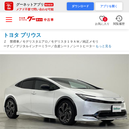
グーネットアプリ
RENEW
ダウンロード
アプリを開く
メアド不要で問い合わせ可能
0
お気に入り
閲覧履歴
トヨタ プリウス
Ｚ 禁煙車／モデリスタエアロ／モデリスタ１９ＡＷ／純正メモリ
ーナビ／デジタルインナーミラー／合皮シート／シートヒーター／
もっと見る
パワーシート／シートベンチレ―ション／追従クルコン／ＢＳＭ／
ＬＥＤヘッド／ＥＴＣ（滋賀県）