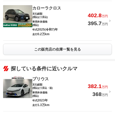
カローラクロス
支払総額
402.8
万円
(税込)(リ済込)
車両本体価格
395.7
万円
(税込)
2025(令和7)年
年式
0.2万km
走行
この販売店の在庫一覧を見る
探している条件に近いクルマ
プリウス
支払総額
382.1
万円
(税込)(リ済込・追)
車両本体価格
368
万円
(税込)
2023年
年式
1.3万km
走行