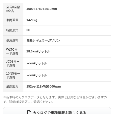
ダウンヒルアシストコントロール
アルミホイール：19インチ
：装備なし
：装備あり
全長×全幅
4600x1780x1430mm
×全高
パワーウィンドウ
盗難防止システム
革シート
ハーフレザーシート
：装備あり
：装備なし
：装備なし
：装備なし
車両重量
1420kg
アイドリングストップ
ドライブレコーダー
キーレス
LEDヘッドランプ
：装備あり
：装備なし
：装備あり
：装備あり
USB入力端子
Bluetooth接続
駆動形式
FF
HID(キセノンライト)
ポータブルナビ
：装備あり
：装備あり
：装備なし
：装備なし
100V電源
クリーンディーゼル
バックカメラ
ETC2.0
使用燃料
無鉛レギュラーガソリン
：装備なし
：装備なし
：装備なし
：装備あり
センターデフロック
エアロ
スマートキー
：装備なし
WLTCモ
：装備なし
：装備あり
28.6km/リットル
ード燃費
レンタカーアップ
展示・試乗車
ローダウン
ランフラットタイヤ
：装備なし
：装備なし
：装備なし
：装備なし
JC08モー
－km/リットル
ド燃費
電動格納ミラー
パワーシート
3列シート
：装備なし
：装備あり
：装備なし
10/15モー
装備略号／用語解説
－km/リットル
ベンチシート
フルフラットシート
ド燃費
：装備なし
：装備なし
チップアップシート
オットマン
：装備なし
：装備なし
最高出力
152ps(112kW)/6000rpm
電動格納サードシート
シートヒーター
：装備なし
：装備あり
※新車時のカタログデータとなります。実際とは異なる場合がございますの
で、詳細は販売店にご確認ください。
ウォークスルー
後席モニター
：装備なし
：装備なし
電動リアゲート
フロントカメラ
カタログで車種情報を詳しく見る
：装備なし
：装備なし