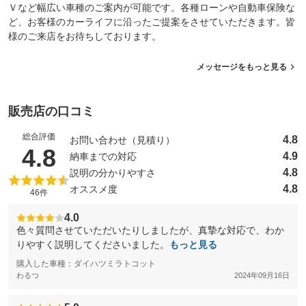
Ｖなど幅広い車種のご案内が可能です。各種ローンや自動車保険な
ど、お客様のカーライフに沿ったご提案をさせていただきます。皆
様のご来店をお待ちしております。
メッセージをもっと見る
販売店の口コミ
総合評価
4.8
お問い合わせ（見積り）
（5点満点中）
4.8
4.9
納車までの対応
4.8
説明の分かりやすさ
4.8
オススメ度
46件
4.0
色々質問させていただいたりしましたが、真摯な対応で、わか
りやすく説明してくださいました。
もっと見る
購入した車種：ダイハツミラトコット
わるつ
2024年09月16日