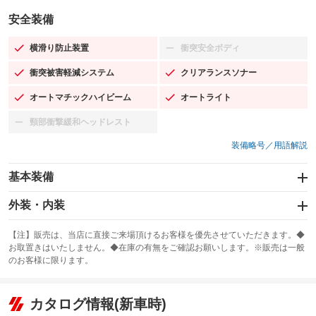
安全装備
横滑り防止装置
衝突安全ボディ
：装備あり
：装備なし
衝突被害軽減システム
クリアランスソナー
：装備あり
：装備あり
オートマチックハイビーム
オートライト
：装備あり
：装備あり
頸部衝撃緩和ヘッドレスト
：装備なし
装備略号／用語解説
基本装備
エアバッグ：運転席/助手席/サイド
外装・内装
：装備あり
スライドドア
カーナビ：メモリーナビ他
：装備なし
：装備あり
【注】販売は、当店に直接ご来場頂けるお客様を優先させていただきます。◆
お取置きはいたしません。◆在庫の有無をご確認お願いします。※販売は一般
サンルーフ
ABS
TV：フルセグ
：装備なし
：装備あり
：装備あり
のお客様に限ります。
エアコン
Wエアコン
オーディオ
：装備あり
：装備なし
：装備なし
リフトアップ
パワーステアリング
カタログ情報(新車時)
ビジュアル
：装備なし
：装備あり
：装備なし