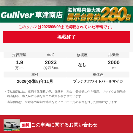
このクルマは2026/06/09まで掲載されていた車輛です。
掲載終了
走行距離
年式
修復歴
排気量
1.9
2023
2000
なし
万km
(令和5)年
cc
車検
車体色
2026(令和8)年11月
プラチナホワイトパールマイカ
支払総額には、車両本体価格の他、保険料、税金、登録等に伴う費用、リサイクル預託金
相当額等、購入時に必要な全ての費用が含まれています。
当該価格は、登録等の時期や地域などについて一定の条件を付した価格になります。
この車両に関するお問い合わせ
無料