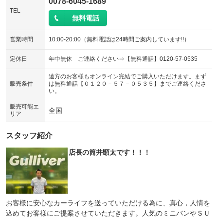
0078-6045-1689
TEL
無料電話
営業時間
10:00-20:00（無料電話は24時間ご案内しています!!）
定休日
年中無休 ご連絡ください⇒【無料通話】0120-57-0535
遠方のお客様もオンライン完結でご購入いただけます。まず
販売条件
は無料通話【０１２０－５７－０５３５】までご連絡くださ
い。
販売可能エ
全国
リア
スタッフ紹介
店長の筒井顕太です！！！
お客様に安心なカーライフを送っていただける為に、真心，人情を
込めてお客様にご提案させていただきます。人気のミニバンやＳＵ