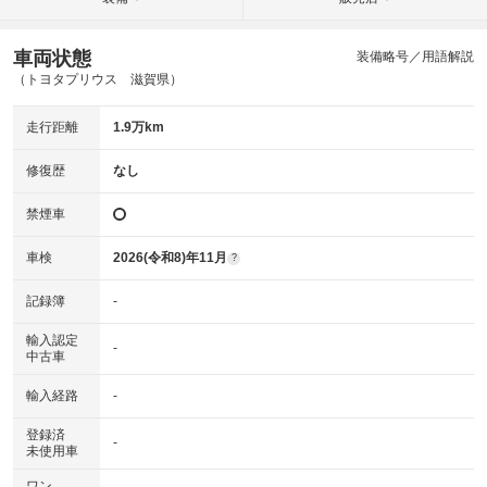
車両状態
装備略号／用語解説
（トヨタプリウス 滋賀県）
走行距離
1.9万km
修復歴
なし
禁煙車
車検
2026(令和8)年11月
?
記録簿
-
輸入認定
-
中古車
輸入経路
-
登録済
-
未使用車
ワン