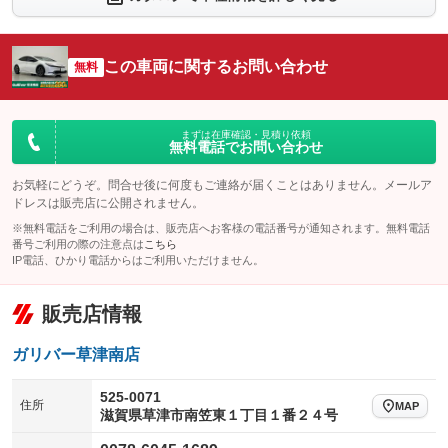
シートエアコン
全周囲カメラ
：装備あり
：装備あり
サイドカメラ
ルーフレール
この車両に関するお問い合わせ
：装備なし
無料
：装備なし
エアサスペンション
ヘッドライトウォッシャー
：装備なし
：装備なし
装備略号／用語解説
まずは在庫確認・見積り依頼
無料電話でお問い合わせ
お気軽にどうぞ。問合せ後に何度もご連絡が届くことはありません。メールア
ドレスは販売店に公開されません。
※無料電話をご利用の場合は、販売店へお客様の電話番号が通知されます。無料電話
番号ご利用の際の注意点は
こちら
IP電話、ひかり電話からはご利用いただけません。
販売店情報
ガリバー草津南店
525-0071
住所
MAP
滋賀県草津市南笠東１丁目１番２４号