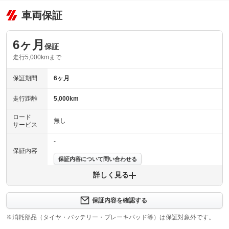
車両保証
6ヶ月
保証
走行5,000kmまで
保証期間
6ヶ月
走行距離
5,000km
ロード
無し
サービス
-
保証内容
保証内容について問い合わせる
詳しく見る
新車メーカー保証に準じた保証（エンジン・エアコン・ト
保証項目
ランスミッション他）を６か月間（走行距離５，０００ｋ
ｍ以内）無償で受けられます。
保証内容を確認する
修理回数
無制限
※消耗部品（タイヤ・バッテリー・ブレーキパッド等）は保証対象外です。