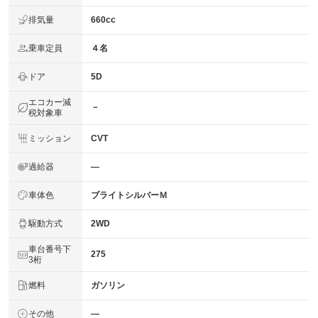
排気量
660cc
乗車定員
４名
ドア
5D
エコカー減
－
税対象車
ミッション
CVT
過給器
―
車体色
ブライトシルバーＭ
駆動方式
2WD
車台番号下
275
3桁
燃料
ガソリン
その他
―