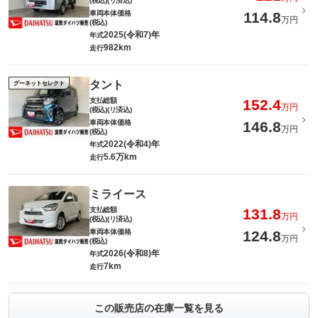
(税込)(リ済込)
車両本体価格
114.8
万円
(税込)
2025(令和7)年
年式
982km
走行
タント
グーネットセレクト
支払総額
152.4
万円
(税込)(リ済込)
車両本体価格
146.8
万円
(税込)
2022(令和4)年
年式
5.6万km
走行
ミライース
支払総額
131.8
万円
(税込)(リ済込)
車両本体価格
124.8
万円
(税込)
2026(令和8)年
年式
7km
走行
この販売店の在庫一覧を見る