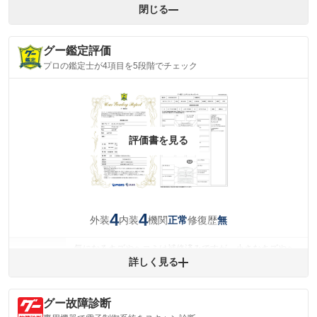
閉じる
グー鑑定評価
プロの鑑定士が4項目を5段階でチェック
評価書を見る
4
4
外装
内装
機関
修復歴
正常
無
気になるキズやヘコミは補修済みですが、小さなキズやヘ
外装
コミが残っています。
詳しく見る
(車両外装)
キズ・へこみについて問い合わせる
内装
グー故障診断
気になる汚れ等が、部分的にあります。
(内装状態)