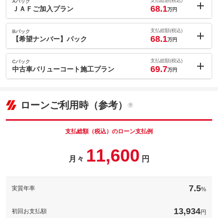
支払総額(税込)
Aパック
68.1
ＪＡＦご加入プラン
万円
内：オプシ
0.6
ョン価格
支払総額(税込)
Bパック
万円
68.1
(税込)
【希望ナンバー】パック
万円
車両本体価
59.8
万円
内：オプシ
格
0.6
ョン価格
支払総額(税込)
Cパック
万円
69.7
(税込)
中古車バリューコート施工プラン
万円
車両本体価
59.8
万円
内：オプシ
格
2.2
ョン価格
万円
(税込)
ローンご利用時（参考）
パック内容
車両本体価
59.8
万円
ＪＡＦ会員加入により、タイヤのパンクやキーのインロックなど
格
カーライフでのトラブル時のロードサービスをお受けいただけま
す！保険ロードサービスと合わせてご加入いただくと更に手厚い
支払総額（税込）のローン支払例
パック内容
保証に！
希望ナンバーを取得するパックです。お好きな数字・思い出の数
11,600
字をお客様の愛車にも！※一部取得出来ないナンバーもございま
備考
－
月々
円
す。※人気の数字等は、抽選になることがございます。ご了承く
パック内容
ださい。
「中古車向けのリーズナブルなコーティングが施工したい」その
このパックの見積もり依頼（無料）
ようなお客様の声から生まれたボディコーティング！施工専門ス
備考
－
7.5
実質年率
%
タッフが専用工具を使用し、下地処理からコーティングまで行い
ます！
13,934
このパックの見積もり依頼（無料）
初回お支払額
「中古車向けのリーズナブルなコーティングが施工したい」その
円
ようなお客様の声から生まれたボディコーティング！施工専門ス