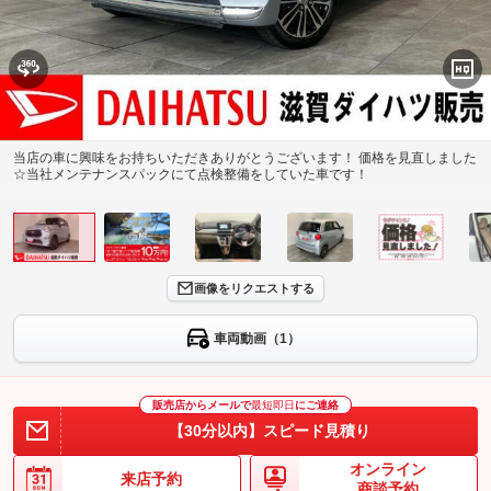
当店の車に興味をお持ちいただきありがとうございます！ 価格を見直しました
☆当社メンテナンスパックにて点検整備をしていた車です！
画像をリクエストする
車両動画（1）
販売店からメールで
最短即日
にご連絡
【30分以内】スピード見積り
オンライン
来店予約
商談予約