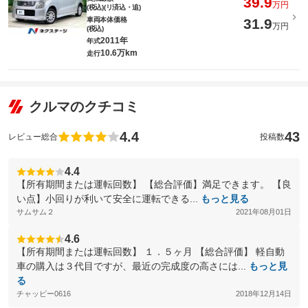
39.9
万円
(税込)(リ済込・追)
車両本体価格
31.9
万円
(税込)
2011年
年式
10.6万km
走行
クルマのクチコミ
4.4
43
レビュー総合
投稿数
4.4
【所有期間または運転回数】 【総合評価】満足できます。 【良
い点】小回りが利いて安全に運転できる...
もっと見る
サムサム２
2021年08月01日
4.6
【所有期間または運転回数】 １．５ヶ月 【総合評価】 軽自動
車の購入は３代目ですが、最近の完成度の高さには...
もっと見
る
チャッピー0616
2018年12月14日