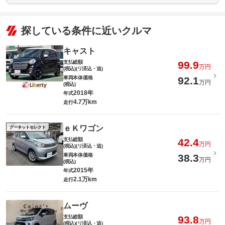
探している条件に近いクルマ
キャスト
支払総額
99.9
万円
(税込)(リ済込・追)
車両本体価格
92.1
万円
(税込)
2018年
年式
4.7万km
走行
ｅＫワゴン
グーネットセレクト
支払総額
42.4
万円
(税込)(リ済込・追)
車両本体価格
38.3
万円
(税込)
2015年
年式
2.1万km
走行
ムーヴ
支払総額
93.8
万円
(税込)(リ済込・追)