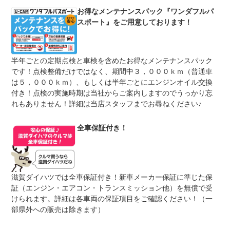
車両本体価格
上限金額
保証期間中の修理費用累計（税込み）が、車両販売価格
お得なメンテナンスパック『ワンダフルパ
（税込み）の金額までとなります。
スポート』をご用意しております！
無し
万一の修理故障の場合、修理対応に対しての費用は必要あ
免責金
りません。（保証対象外となる項目に関しては、ご負担を
いただく場合がございます。詳しくはスタッフまでお問合
半年ごとの定期点検と車検を含めたお得なメンテナンスパック
せください。）
です！点検整備だけではなく、期間中３，０００ｋｍ（普通車
保証修理
は５，０００ｋｍ）、もしくは半年ごとにエンジンオイル交換
滋賀ダイハツの各店にて保証修理が受けられます。
受付先
付き！点検の実施時期は当社からご案内しますのでうっかり忘
れもありません！詳細は当店スタッフまでお尋ねください♪
整備付 法定12ヶ月または法定24ヶ月点検整備付
法定整備
※車検なし・車検整備付の場合は法定24ヶ月点検整備付
※商用車は6ヶ月または12ヶ月点検整備付
全車保証付き！
法定整備
定期点検整備：付、定期点検整備料金：車両価格に含む
について
滋賀ダイハツでは全車保証付き！新車メーカー保証に準じた保
証（エンジン・エアコン・トランスミッション他）を無償で受
けられます。詳細は各車両の保証項目をご確認ください！（一
部県外への販売は除きます）