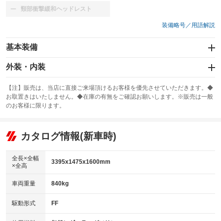
頸部衝撃緩和ヘッドレスト
：装備なし
装備略号／用語解説
基本装備
エアバッグ：運転席/助手席
外装・内装
：装備あり
スライドドア
カーナビ：メモリーナビ他
：装備なし
：装備あり
【注】販売は、当店に直接ご来場頂けるお客様を優先させていただきます。◆
お取置きはいたしません。◆在庫の有無をご確認お願いします。※販売は一般
サンルーフ
ABS
TV：ワンセグ
：装備なし
：装備あり
：装備あり
のお客様に限ります。
エアコン
Wエアコン
オーディオ：CDまたはCDチェンジャー／ミュージックプレイヤー接続
：装備あり
：装備なし
：装備あり
可
リフトアップ
パワーステアリング
カタログ情報(新車時)
：装備なし
：装備あり
ビジュアル：-／DVD再生
：装備あり
ダウンヒルアシストコントロール
：装備なし
アルミホイール：アルミホイール
全長×全幅
：装備あり
3395x1475x1600mm
×全高
パワーウィンドウ
盗難防止システム
：装備あり
：装備あり
革シート
ハーフレザーシート
：装備なし
：装備なし
車両重量
840kg
アイドリングストップ
ドライブレコーダー
：装備あり
：装備なし
キーレス
LEDヘッドランプ
：装備あり
：装備あり
USB入力端子
Bluetooth接続
駆動形式
FF
：装備あり
：装備あり
HID(キセノンライト)
ポータブルナビ
：装備なし
：装備なし
100V電源
クリーンディーゼル