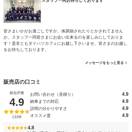
スタッフ一同お待ちしております
皆さまいかがお過ごしですか。体調崩されたりとかされてません
か。スタッフ一同皆さまにお会い出来るのを楽しみにしておりま
す！是非ともダイハツカフェにお越し下さいませ。皆さまのお越し
をお待ちしております。
メッセージをもっと見る
販売店の口コミ
総合評価
4.9
お問い合わせ（見積り）
（5点満点中）
4.9
4.9
納車までの対応
4.9
説明の分かりやすさ
4.9
オススメ度
133件
4.8