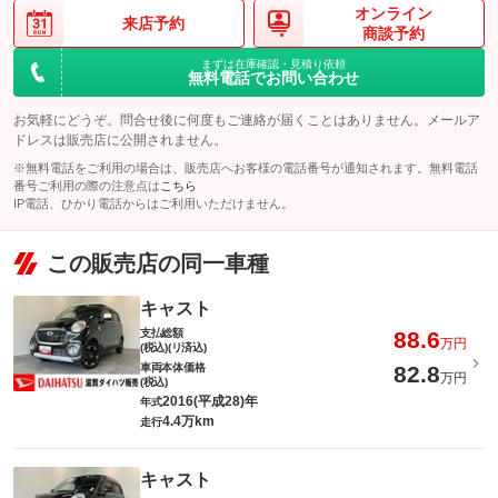
オンライン
来店予約
商談予約
まずは在庫確認・見積り依頼
無料電話でお問い合わせ
お気軽にどうぞ。問合せ後に何度もご連絡が届くことはありません。メールア
ドレスは販売店に公開されません。
※無料電話をご利用の場合は、販売店へお客様の電話番号が通知されます。無料電話
番号ご利用の際の注意点は
こちら
IP電話、ひかり電話からはご利用いただけません。
この販売店の同一車種
キャスト
支払総額
88.6
万円
(税込)(リ済込)
車両本体価格
82.8
万円
(税込)
2016(平成28)年
年式
4.4万km
走行
キャスト