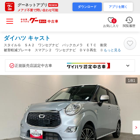
グーネットアプリ
RENEW
ダウンロード
アプリを開く
メアド不要で問い合わせ可能
0
お気に入り
閲覧履歴
ダイハツ キャスト
スタイルＧ ＳＡ２ ワンセグナビ バックカメラ ＥＴＣ 衝突
被害軽減ブレーキ スマアシ２ ワンセグナビ ＤＶＤ再生 Ｂｌ
もっと見る
ｕｅｔｏｏｔｈ ＵＳＢ ＨＤＭＩ バックカメラ ＥＴＣ オー
トライト オートエアコン スマートキー 電格ミラー タイヤ４
本新品交換済み（滋賀県）
正規販売店認定中古車
1
/81