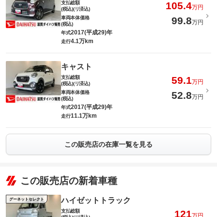
支払総額
105.4
万円
(税込)(リ済込)
車両本体価格
99.8
万円
(税込)
2017(平成29)年
年式
4.1万km
走行
キャスト
支払総額
59.1
万円
(税込)(リ済込)
車両本体価格
52.8
万円
(税込)
2017(平成29)年
年式
11.1万km
走行
この販売店の在庫一覧を見る
この販売店の新着車種
ハイゼットトラック
グーネットセレクト
支払総額
121
万円