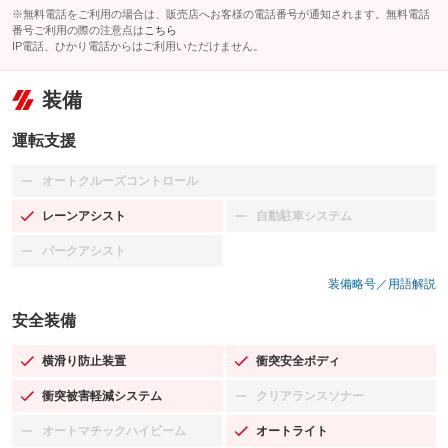
※無料電話をご利用の場合は、販売店へお客様の電話番号が通知されます。無料電話
番号ご利用の際の注意点は
こちら
IP電話、ひかり電話からはご利用いただけません。
装備
運転支援
オートクルーズコントロール
：装備なし
レーンアシスト
自動駐車システム
：装備あり
：装備なし
パークアシスト
：装備なし
装備略号／用語解説
安全装備
横滑り防止装置
衝突安全ボディ
：装備あり
：装備あり
衝突被害軽減システム
クリアランスソナー
：装備あり
：装備なし
オートマチックハイビーム
オートライト
：装備なし
：装備あり