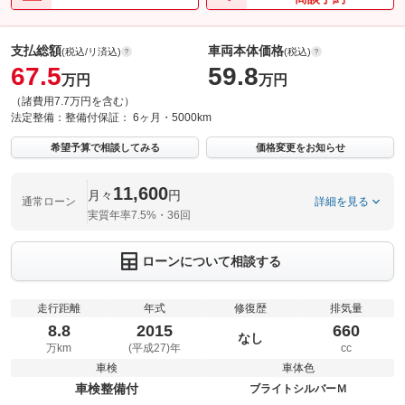
支払総額
車両本体価格
(税込/リ済込)
(税込)
67.5
59.8
万円
万円
（諸費用7.7万円を含む）
法定整備：
整備付
保証：
6ヶ月・5000km
希望予算で相談してみる
価格変更をお知らせ
11,600
月々
円
通常ローン
詳細を見る
実質年率7.5%・36回
ローンについて相談する
走行距離
年式
修復歴
排気量
8.8
2015
660
なし
万km
(平成27)年
cc
車検
車体色
車検整備付
ブライトシルバーＭ