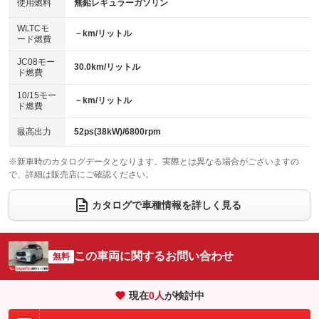
使用燃料
無鉛レギュラーガソリン
：装備なし
：装備なし
バックカメラ
ETC
：装備あり
：装備あり
センターデフロック
：装備なし
WLTCモ
エアロ
スマートキー
－km/リットル
：装備なし
：装備あり
ード燃費
レンタカーアップ
展示・試乗車
：装備なし
：装備なし
ローダウン
ランフラットタイヤ
：装備なし
：装備なし
JC08モー
30.0km/リットル
ド燃費
電動格納ミラー
：装備あり
パワーシート
3列シート
：装備なし
：装備なし
10/15モー
装備略号／用語解説
－km/リットル
ド燃費
ベンチシート
フルフラットシート
：装備あり
：装備なし
チップアップシート
オットマン
最高出力
52ps(38kW)/6800rpm
：装備なし
：装備なし
電動格納サードシート
シートヒーター
：装備なし
：装備なし
※新車時のカタログデータとなります。実際とは異なる場合がございますの
で、詳細は販売店にご確認ください。
ウォークスルー
後席モニター
：装備なし
：装備なし
カタログで車種情報を詳しく見る
電動リアゲート
フロントカメラ
：装備なし
：装備なし
シートエアコン
全周囲カメラ
：装備なし
：装備なし
この車両に関するお問い合わせ
サイドカメラ
無料
ルーフレール
：装備なし
：装備なし
エアサスペンション
ヘッドライトウォッシャー
：装備なし
：装備なし
現在
0
人
が検討中
装備略号／用語解説