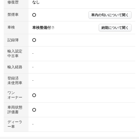
※実際にお渡しする故障診断書につきましては、形式および表示項目が異
修復歴
なし
なる場合がございます。
※グー故障診断書はあくまでも実施時点での診断結果となります。将来に
禁煙車
車内の匂いについて聞く
わたり車両状態を担保するものではありませんので、車両情報等の詳細は
各販売店へお問い合わせ下さい。
車検
車検整備付
納期について聞く
?
記録簿
輸入認定
-
中古車
輸入経路
-
登録済
-
未使用車
ワン
オーナー
車両状態
評価書
ディーラ
-
ー車