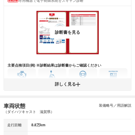
専用機器で電子制御系統をスキャン診断
主要機関に不具合はありません。
機関
詳細は鑑定書をご確認ください。
修復歴
※グー鑑定は保証サービスではございません。購入時は必ず現車をご確認
診断書を見る
下さい。
※実際にお渡しするコンディションチェックシートにつきましては、形式
および表示項目が異なる場合がございます。
※グー鑑定の評価はあくまでも記載している鑑定日の鑑定結果となりま
す。車両情報等の詳細は各販売店へお問い合わせ下さい。
主要点検項目(例) ※診断結果は診断書からご確認ください
エンジン
トランス
パワー
HV/PHV/EV
詳しく見る
ミッション
ステアリング
車両状態
ABS
エアーバッグ
先進安全装備
その他
装備略号／用語解説
（ダイハツキャスト 滋賀県）
※異常がある場合は主要点検項目が赤色になり、異常と表記されます。
※車に装備されていない項目は「-」と表記されます
走行距離
8.8万km
※グー故障診断は保証サービスではございません。購入時は必ず現車をご
確認下さい。