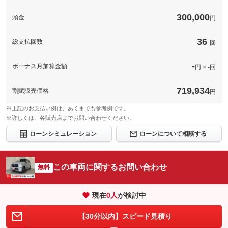
備考
タッフが専用工具を使用し、下地処理からコーティングまで行い
ます！
300,000
頭金
円
36
総支払回数
回
このパックの見積もり依頼（無料）
-
ボーナス月加算金額
円 × -回
719,934
割賦販売価格
円
※上記のお支払い例は、あくまでも参考例です。
※詳しくは、各販売店までお問い合わせください。
ローンシミュレーション
ローンについて相談する
この車両に関するお問い合わせ
無料
現在
0
人
が検討中
【30分以内】スピード見積り