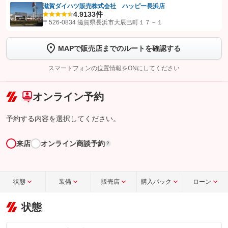
滋賀ダイハツ販売株式会社 ハッピー長浜店
4.9
133件
【STEP1】
認証画面でグーネットを友だち追加してから「許可する」ボタンを押
〒526-0834 滋賀県長浜市大辰巳町１７－１
します
MAPで販売店までのルートを確認する
【STEP2】
トーク画面で
ボタンをタップして問い合わせを
完了してください。
スマートフォンの位置情報をONにしてください
こちら
オンライン予約
予約する内容を選択してください。
来店
オンライン商談予約
?
状態
装備
販売店
購入パック
ローン
状態