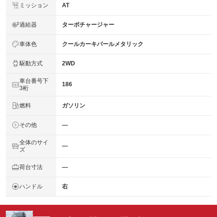
ミッション
AT
過給器
ターボチャージャー
車体色
クールカーキパールメタリック
駆動方式
2WD
車台番号下
186
3桁
燃料
ガソリン
その他
―
全体のサイ
―
ズ
荷台寸法
―
ハンドル
右