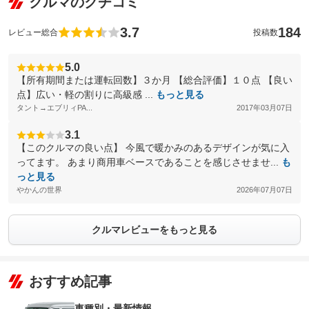
クルマのクチコミ
3.7
184
レビュー総合
投稿数
5.0
【所有期間または運転回数】３か月 【総合評価】１０点 【良い
点】広い・軽の割りに高級感 ...
もっと見る
タント→エブリィPA...
2017年03月07日
3.1
【このクルマの良い点】 今風で暖かみのあるデザインが気に入
ってます。 あまり商用車ベースであることを感じさせませ...
も
っと見る
やかんの世界
2026年07月07日
クルマレビューをもっと見る
おすすめ記事
車種別・最新情報