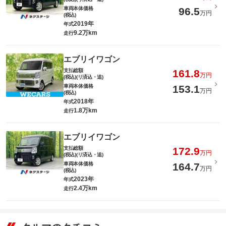
車両本体価格
96.5
万円
(税込)
2019年
年式
9.2万km
走行
エブリイワゴン
支払総額
161.8
万円
(税込)(リ済込・追)
車両本体価格
153.1
万円
(税込)
2018年
年式
1.8万km
走行
エブリイワゴン
支払総額
172.9
万円
(税込)(リ済込・追)
車両本体価格
164.7
万円
(税込)
2023年
年式
2.4万km
走行