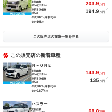
支払総額
203.9
万円
(税込)(リ済込)
車両本体価格
194.9
万円
(税込)
2025(令和7)年
年式
10km
走行
この販売店の在庫一覧を見る
この販売店の新着車種
Ｎ－ＯＮＥ
支払総額
143.9
万円
(税込)(リ済込)
車両本体価格
135
万円
(税込)
2024(令和6)年
年式
0.8万km
走行
ハスラー
支払総額
68.8
万円