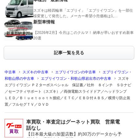
スズキは軽四輪車「エブリイ」「エブリイワゴン」を一部仕
様変更して発売した。メーカー希望小売価格は1,…
新型車情報
【2026年2月】今月はこのクルマ！ 納車が早いおすすめ新車
20選
記事一覧を見る
中古車
スズキの中古車
エブリイワゴンの中古車
エブリイワゴン・
和歌山県の中古車
エブリイワゴン・和歌山県岩出市の中古車
スズキ
エブリイワゴン ＰＺターボスペシャル 保証書／社外 ８インチ ＳＤナビ
／セーフティサポート（スズキ）／両側電動スライドドア／ヘッドランプ
ＬＥＤ／Ｂｌｕｅｔｏｏｔｈ接続／ＥＴＣ／ＥＢＤ付ＡＢＳ／横滑り防止装
置／フルセグＴＶ／ＤＶＤ
車買取・車査定はグーネット買取 営業電
話なし
【日本最大級の加盟店数】約30万のデータから予