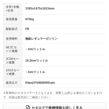
ダウンヒルアシストコントロール
アルミホイール：14インチ
：装備なし
：装備あり
全長×全幅
3395x1475x1815mm
×全高
パワーウィンドウ
盗難防止システム
革シート
ハーフレザーシート
：装備あり
：装備あり
：装備なし
：装備なし
車両重量
970kg
アイドリングストップ
ドライブレコーダー
キーレス
LEDヘッドランプ
：装備なし
：装備なし
：装備あり
：装備あり
USB入力端子
Bluetooth接続
駆動形式
FR
HID(キセノンライト)
ポータブルナビ
：装備なし
：装備あり
：装備なし
：装備なし
100V電源
クリーンディーゼル
バックカメラ
ETC
使用燃料
無鉛レギュラーガソリン
：装備なし
：装備なし
：装備なし
：装備あり
センターデフロック
エアロ
スマートキー
：装備なし
WLTCモ
：装備なし
：装備なし
－km/リットル
ード燃費
レンタカーアップ
展示・試乗車
ローダウン
ランフラットタイヤ
：装備なし
：装備なし
：装備なし
：装備なし
JC08モー
16.2km/リットル
ド燃費
電動格納ミラー
パワーシート
3列シート
：装備あり
：装備なし
：装備なし
10/15モー
装備略号／用語解説
－km/リットル
ベンチシート
フルフラットシート
ド燃費
：装備なし
：装備なし
チップアップシート
オットマン
：装備なし
：装備なし
最高出力
64ps(47kW)/6000rpm
電動格納サードシート
シートヒーター
：装備なし
：装備なし
※新車時のカタログデータとなります。実際とは異なる場合がございますの
で、詳細は販売店にご確認ください。
ウォークスルー
後席モニター
：装備なし
：装備なし
電動リアゲート
フロントカメラ
カタログで車種情報を詳しく見る
：装備なし
：装備なし