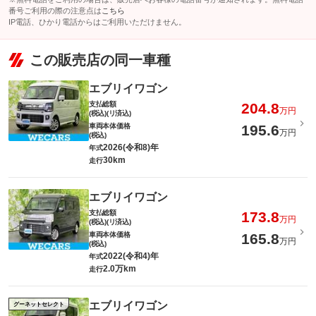
番号ご利用の際の注意点は
こちら
IP電話、ひかり電話からはご利用いただけません。
この販売店の同一車種
エブリイワゴン
支払総額
204.8
万円
(税込)(リ済込)
車両本体価格
195.6
万円
(税込)
2026(令和8)年
年式
30km
走行
エブリイワゴン
支払総額
173.8
万円
(税込)(リ済込)
車両本体価格
165.8
万円
(税込)
2022(令和4)年
年式
2.0万km
走行
エブリイワゴン
グーネットセレクト