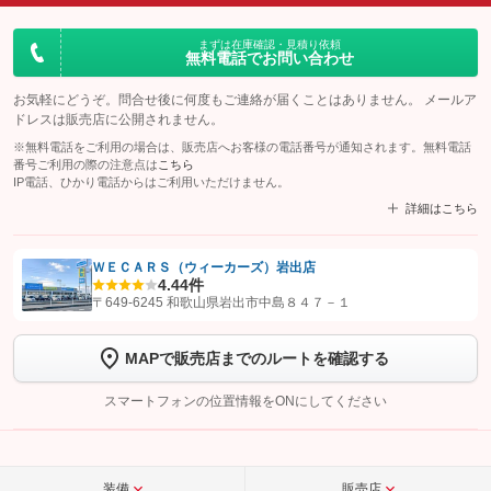
まずは在庫確認・見積り依頼
無料電話でお問い合わせ
お気軽にどうぞ。問合せ後に何度もご連絡が届くことはありません。 メールア
ドレスは販売店に公開されません。
※無料電話をご利用の場合は、販売店へお客様の電話番号が通知されます。無料電話
番号ご利用の際の注意点は
こちら
IP電話、ひかり電話からはご利用いただけません。
詳細はこちら
ＷＥＣＡＲＳ（ウィーカーズ）岩出店
4.4
4件
【STEP1】
認証画面でグーネットを友だち追加してから「許可する」ボタンを押
〒649-6245 和歌山県岩出市中島８４７－１
します
MAPで販売店までのルートを確認する
【STEP2】
トーク画面で
ボタンをタップして問い合わせを
完了してください。
スマートフォンの位置情報をONにしてください
こちら
装備
販売店