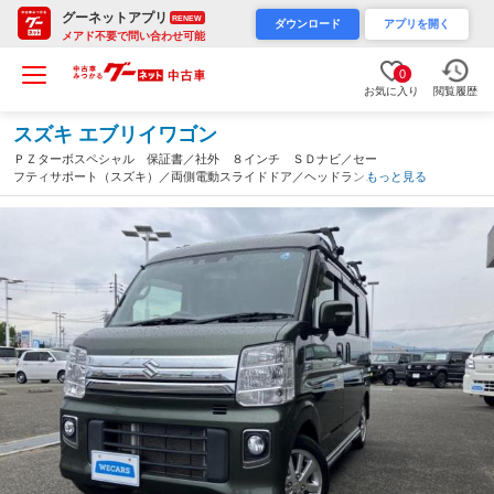
グーネットアプリ
RENEW
ダウンロード
アプリを開く
メアド不要で問い合わせ可能
0
お気に入り
閲覧履歴
スズキ エブリイワゴン
ＰＺターボスペシャル 保証書／社外 ８インチ ＳＤナビ／セー
フティサポート（スズキ）／両側電動スライドドア／ヘッドラン
もっと見る
プ ＬＥＤ／Ｂｌｕｅｔｏｏｔｈ接続／ＥＴＣ／ＥＢＤ付ＡＢＳ／
横滑り防止装置／フルセグＴＶ／ＤＶＤ（和歌山県）