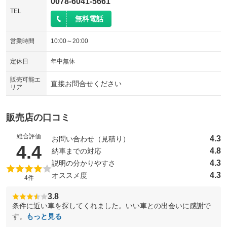
0078-6041-5661
TEL
無料電話
営業時間
10:00～20:00
定休日
年中無休
販売可能エ
直接お問合せください
リア
販売店の口コミ
総合評価
4.3
お問い合わせ（見積り）
（5点満点中）
4.4
4.8
納車までの対応
4.3
説明の分かりやすさ
4.3
オススメ度
4件
3.8
条件に近い車を探してくれました。いい車との出会いに感謝で
す。
もっと見る