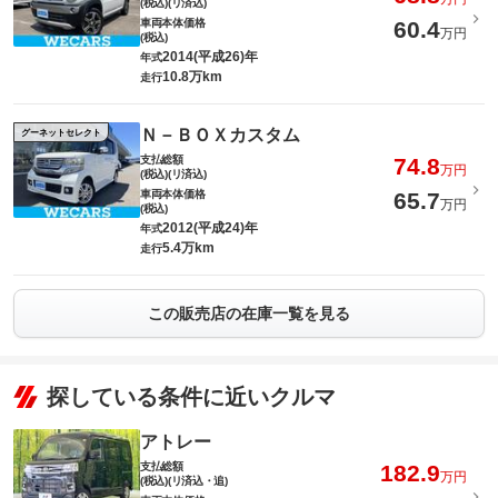
(税込)(リ済込)
車両本体価格
60.4
万円
(税込)
2014(平成26)年
年式
10.8万km
走行
Ｎ－ＢＯＸカスタム
グーネットセレクト
支払総額
74.8
万円
(税込)(リ済込)
車両本体価格
65.7
万円
(税込)
2012(平成24)年
年式
5.4万km
走行
この販売店の在庫一覧を見る
探している条件に近いクルマ
アトレー
支払総額
182.9
万円
(税込)(リ済込・追)