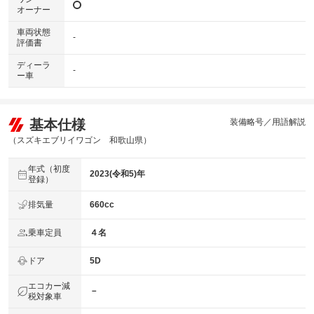
オーナー
車両状態
-
評価書
ディーラ
-
ー車
基本仕様
装備略号／用語解説
（スズキエブリイワゴン 和歌山県）
年式（初度
2023(令和5)年
登録）
排気量
660cc
乗車定員
４名
ドア
5D
エコカー減
－
税対象車