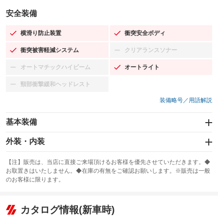
安全装備
横滑り防止装置
衝突安全ボディ
：装備あり
：装備あり
衝突被害軽減システム
クリアランスソナー
：装備あり
：装備なし
オートマチックハイビーム
オートライト
：装備なし
：装備あり
頸部衝撃緩和ヘッドレスト
：装備なし
装備略号／用語解説
基本装備
エアバッグ：運転席/助手席
外装・内装
：装備あり
スライドドア：両面電動
カーナビ：SDナビ
：装備あり
：装備あり
【注】販売は、当店に直接ご来場頂けるお客様を優先させていただきます。◆
お取置きはいたしません。◆在庫の有無をご確認お願いします。※販売は一般
サンルーフ
ABS
TV：フルセグ
：装備なし
：装備あり
：装備あり
のお客様に限ります。
エアコン
Wエアコン
オーディオ
：装備あり
：装備なし
：装備なし
リフトアップ
パワーステアリング
カタログ情報(新車時)
ビジュアル：-／DVD再生
：装備なし
：装備あり
：装備あり