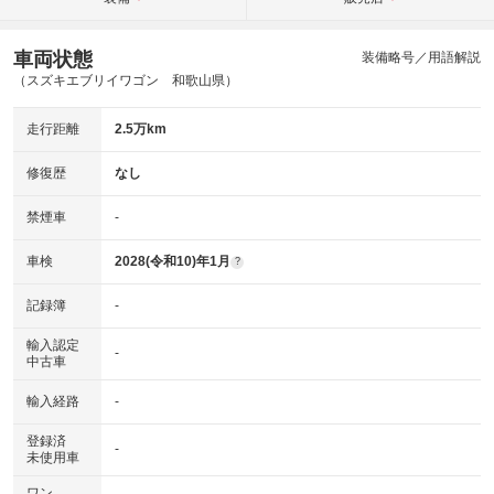
車両状態
装備略号／用語解説
（スズキエブリイワゴン 和歌山県）
走行距離
2.5万km
修復歴
なし
禁煙車
-
車検
2028(令和10)年1月
?
記録簿
-
輸入認定
-
中古車
輸入経路
-
登録済
-
未使用車
ワン