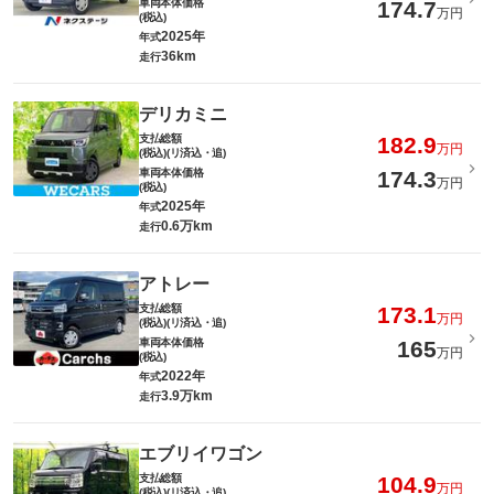
車両本体価格
174.7
万円
(税込)
2025年
年式
36km
走行
デリカミニ
支払総額
182.9
万円
(税込)(リ済込・追)
車両本体価格
174.3
万円
(税込)
2025年
年式
0.6万km
走行
アトレー
支払総額
173.1
万円
(税込)(リ済込・追)
車両本体価格
165
万円
(税込)
2022年
年式
3.9万km
走行
エブリイワゴン
支払総額
104.9
万円
(税込)(リ済込・追)