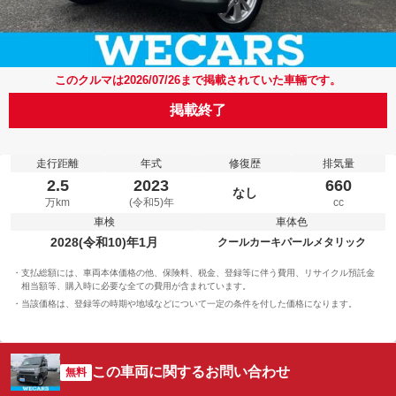
このクルマは2026/07/26まで掲載されていた車輛です。
掲載終了
走行距離
年式
修復歴
排気量
2.5
2023
660
なし
万km
(令和5)年
cc
車検
車体色
2028(令和10)年1月
クールカーキパールメタリック
支払総額には、車両本体価格の他、保険料、税金、登録等に伴う費用、リサイクル預託金
相当額等、購入時に必要な全ての費用が含まれています。
当該価格は、登録等の時期や地域などについて一定の条件を付した価格になります。
この車両に関するお問い合わせ
無料