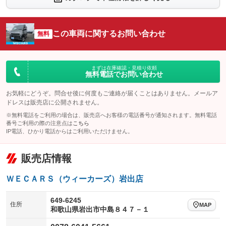
シートエアコン
全周囲カメラ
：装備なし
：装備なし
サイドカメラ
ルーフレール
この車両に関するお問い合わせ
：装備なし
無料
：装備なし
エアサスペンション
ヘッドライトウォッシャー
：装備なし
：装備なし
装備略号／用語解説
まずは在庫確認・見積り依頼
無料電話でお問い合わせ
お気軽にどうぞ。問合せ後に何度もご連絡が届くことはありません。メールア
ドレスは販売店に公開されません。
※無料電話をご利用の場合は、販売店へお客様の電話番号が通知されます。無料電話
番号ご利用の際の注意点は
こちら
IP電話、ひかり電話からはご利用いただけません。
販売店情報
ＷＥＣＡＲＳ（ウィーカーズ）岩出店
649-6245
住所
MAP
和歌山県岩出市中島８４７－１