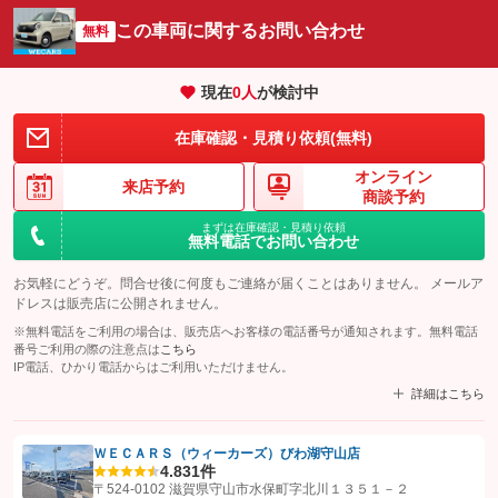
この車両に関するお問い合わせ
無料
現在
0
人
が検討中
在庫確認・見積り依頼(無料)
オンライン
来店予約
商談予約
まずは在庫確認・見積り依頼
無料電話でお問い合わせ
お気軽にどうぞ。問合せ後に何度もご連絡が届くことはありません。 メールア
ドレスは販売店に公開されません。
※無料電話をご利用の場合は、販売店へお客様の電話番号が通知されます。無料電話
番号ご利用の際の注意点は
こちら
IP電話、ひかり電話からはご利用いただけません。
詳細はこちら
ＷＥＣＡＲＳ（ウィーカーズ）びわ湖守山店
4.8
31件
【STEP1】
認証画面でグーネットを友だち追加してから「許可する」ボタンを押
〒524-0102 滋賀県守山市水保町字北川１３５１－２