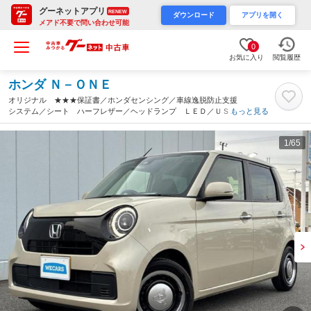
グーネットアプリ
RENEW
ダウンロード
アプリを開く
メアド不要で問い合わせ可能
0
お気に入り
閲覧履歴
ホンダ Ｎ－ＯＮＥ
オリジナル ★★★保証書／ホンダセンシング／車線逸脱防止支援
システム／シート ハーフレザー／ヘッドランプ ＬＥＤ／ＵＳＢ
もっと見る
ジャック／ＥＢＤ付ＡＢＳ／横滑り防止装置／アイドリングストッ
プ／エアバッグ サイド（滋賀県）
1
/65