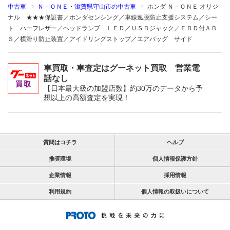
中古車
Ｎ－ＯＮＥ・滋賀県守山市の中古車
ホンダ Ｎ－ＯＮＥ オリジ
ナル ★★★保証書／ホンダセンシング／車線逸脱防止支援システム／シー
ト ハーフレザー／ヘッドランプ ＬＥＤ／ＵＳＢジャック／ＥＢＤ付ＡＢ
Ｓ／横滑り防止装置／アイドリングストップ／エアバッグ サイド
車買取・車査定はグーネット買取 営業電
話なし
【日本最大級の加盟店数】約30万のデータから予
想以上の高額査定を実現！
質問はコチラ
ヘルプ
推奨環境
個人情報保護方針
企業情報
採用情報
利用規約
個人情報の取扱いについて