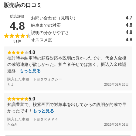
販売店の口コミ
総合評価
4.7
お問い合わせ（見積り）
（5点満点中）
4.8
4.8
納車までの対応
4.8
説明の分かりやすさ
4.8
オススメ度
31件
4.0
検討時や納車時の顧客対応や説明は良かったです。代金入金後
の確認連絡が欲しかった。担当者任せでは無く、振込入金確認
連絡...
もっと見る
購入した車種：トヨタヴォクシー
とよ
2026年02月26日
5.0
知識豊富で、検索画面で対象車を出してからの説明が的確で早
かったです！
もっと見る
購入した車種：トヨタＲＡＶ４
たぬき
2026年02月02日