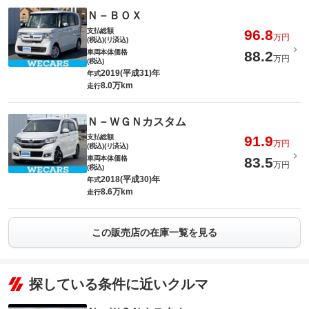
Ｎ－ＢＯＸ
支払総額
96.8
万円
(税込)(リ済込)
車両本体価格
88.2
万円
(税込)
2019(平成31)年
年式
8.0万km
走行
Ｎ－ＷＧＮカスタム
支払総額
91.9
万円
(税込)(リ済込)
車両本体価格
83.5
万円
(税込)
2018(平成30)年
年式
8.6万km
走行
この販売店の在庫一覧を見る
探している条件に近いクルマ