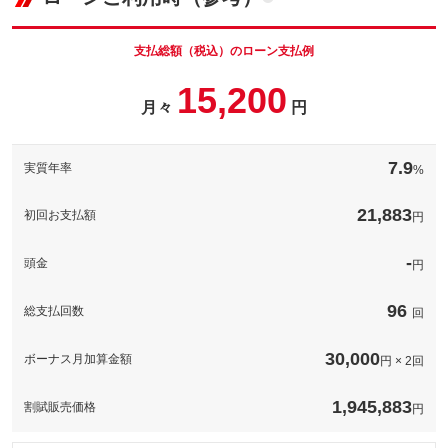
車両本体価
135.5
万円
ナンバープレートの番号を好きな番号に設定することができま
格
す！※一部取得出来ないナンバーもございます。※人気の数字等
は抽選になることがございます。
支払総額（税込）のローン支払例
パック内容
お車のボディーをガラス被膜でコーティングし高い撥水性と防汚
備考
－
15,200
性が持続！※表示価格は普通車ＬＬサイズの価格です。他サイズ
月々
円
パック内容
の価格については下記の通りです。軽自動車３９，９００円、普
通車５９，９００円
このパックの見積もり依頼（無料）
煽り運転などが心配な昨今、必須の装備となってきているドライ
ブレコーダー！工賃込みで表示の価格から装着可能です。※ご希
備考
－
7.9
実質年率
%
望の機種がある場合、追加費用がかかります。ご了承ください。
備考
－
21,883
このパックの見積もり依頼（無料）
初回お支払額
円
このパックの見積もり依頼（無料）
-
頭金
円
96
総支払回数
回
30,000
ボーナス月加算金額
円 × 2回
1,945,883
割賦販売価格
円