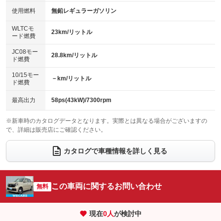
100V電源
クリーンディーゼル
バックカメラ
ETC
使用燃料
無鉛レギュラーガソリン
：装備なし
：装備なし
：装備なし
：装備なし
センターデフロック
エアロ
スマートキー
：装備なし
WLTCモ
：装備なし
：装備なし
23km/リットル
ード燃費
レンタカーアップ
展示・試乗車
ローダウン
ランフラットタイヤ
：装備あり
：装備なし
：装備なし
：装備なし
JC08モー
28.8km/リットル
ド燃費
電動格納ミラー
パワーシート
3列シート
：装備あり
：装備なし
：装備なし
10/15モー
装備略号／用語解説
－km/リットル
ベンチシート
フルフラットシート
ド燃費
：装備なし
：装備なし
チップアップシート
オットマン
：装備なし
：装備なし
最高出力
58ps(43kW)/7300rpm
電動格納サードシート
シートヒーター
：装備なし
：装備なし
※新車時のカタログデータとなります。実際とは異なる場合がございますの
で、詳細は販売店にご確認ください。
ウォークスルー
後席モニター
：装備なし
：装備なし
電動リアゲート
フロントカメラ
カタログで車種情報を詳しく見る
：装備なし
：装備なし
シートエアコン
全周囲カメラ
：装備なし
：装備なし
サイドカメラ
ルーフレール
この車両に関するお問い合わせ
：装備なし
無料
：装備なし
エアサスペンション
ヘッドライトウォッシャー
：装備なし
：装備なし
現在
0
人
が検討中
装備略号／用語解説