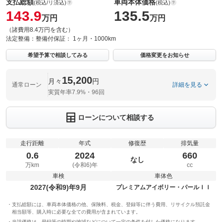
支払総額
車両本体価格
(税込/リ済込)
(税込)
143.9
135.5
万円
万円
（諸費用8.4万円を含む）
法定整備：
整備付
保証：
1ヶ月・1000km
希望予算で相談してみる
価格変更をお知らせ
15,200
月々
円
通常ローン
詳細を見る
実質年率7.9%・96回
ローンについて相談する
走行距離
年式
修復歴
排気量
0.6
2024
660
なし
万km
(令和6)年
cc
車検
車体色
2027(令和9)年9月
プレミアムアイボリー・パールＩＩ
支払総額には、車両本体価格の他、保険料、税金、登録等に伴う費用、リサイクル預託金
相当額等、購入時に必要な全ての費用が含まれています。
当該価格は、登録等の時期や地域などについて一定の条件を付した価格になります。