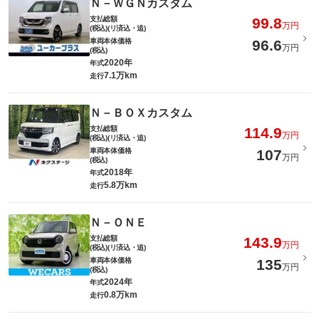
Ｎ－ＷＧＮカスタム
支払総額
99.8
万円
(税込)(リ済込・追)
車両本体価格
96.6
万円
(税込)
2020年
年式
7.1万km
走行
Ｎ－ＢＯＸカスタム
支払総額
114.9
万円
(税込)(リ済込・追)
車両本体価格
107
万円
(税込)
2018年
年式
5.8万km
走行
Ｎ－ＯＮＥ
支払総額
143.9
万円
(税込)(リ済込・追)
車両本体価格
135
万円
(税込)
2024年
年式
0.8万km
走行