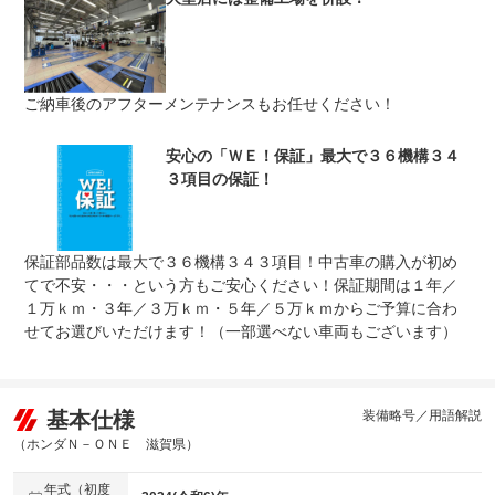
車両本体価格
上限金額
車両本体価格の５０％まで
免責金
無し
ご納車後のアフターメンテナンスもお任せください！
保証修理
全国のＷＥＣＡＲＳで修理受付可能です。詳細はスタッフ
受付先
までお気軽にお問い合わせ下さい。
整備付 法定12ヶ月または法定24ヶ月点検整備付
安心の「ＷＥ！保証」最大で３６機構３４
法定整備
※車検なし・車検整備付の場合は法定24ヶ月点検整備付
３項目の保証！
※商用車は6ヶ月または12ヶ月点検整備付
法定整備
ご契約からご納車までの間に法定点検を実施致します。支
について
払総額に整備代金が含まれ点検記録簿を発行致します。
保証部品数は最大で３６機構３４３項目！中古車の購入が初め
てで不安・・・という方もご安心ください！保証期間は１年／
１万ｋｍ・３年／３万ｋｍ・５年／５万ｋｍからご予算に合わ
せてお選びいただけます！（一部選べない車両もございます）
基本仕様
装備略号／用語解説
（ホンダＮ－ＯＮＥ 滋賀県）
年式（初度