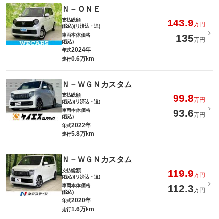
Ｎ－ＯＮＥ
支払総額
143.9
万円
(税込)(リ済込・追)
車両本体価格
135
万円
(税込)
2024年
年式
0.6万km
走行
Ｎ－ＷＧＮカスタム
支払総額
99.8
万円
(税込)(リ済込・追)
車両本体価格
93.6
万円
(税込)
2022年
年式
5.8万km
走行
Ｎ－ＷＧＮカスタム
支払総額
119.9
万円
(税込)(リ済込・追)
車両本体価格
112.3
万円
(税込)
2020年
年式
1.6万km
走行