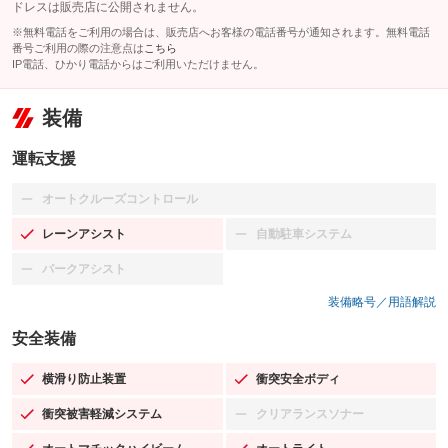
ドレスは販売店に公開されません。
※無料電話をご利用の場合は、販売店へお客様の電話番号が通知されます。無料電話
番号ご利用の際の注意点は
こちら
IP電話、ひかり電話からはご利用いただけません。
装備
運転支援
オートクルーズコントロール
：装備なし
レーンアシスト
自動駐車システム
：装備あり
：装備なし
パークアシスト
：装備なし
装備略号／用語解説
安全装備
横滑り防止装置
衝突安全ボディ
：装備あり
：装備あり
衝突被害軽減システム
クリアランスソナー
：装備あり
：装備なし