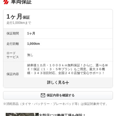
車両保証
1ヶ月
保証
走行1,000kmまで
保証期間
1ヶ月
走行距離
1,000km
ロード
無し
サービス
納車後１カ月・１０００ｋｍ無料保証！さらに、選べるＷ
Ｅ！保証（１・３・５年プラン）もご用意。最大３６機
構・３４３項目対応、全国２４０店舗で安心サポート！
保証内容
詳しく見る
保証内容について問い合わせる
納車後１ヶ月・１０００ｋｍ以内は３６機構・３４３項目
保証項目
を保証いたします。詳しくは販売店までお問い合わせ下さ
保証内容を確認する
い。
※消耗部品（タイヤ・バッテリー・ブレーキパッド等）は保証対象外です。
修理回数
無制限
大型店には整備工場を併設！