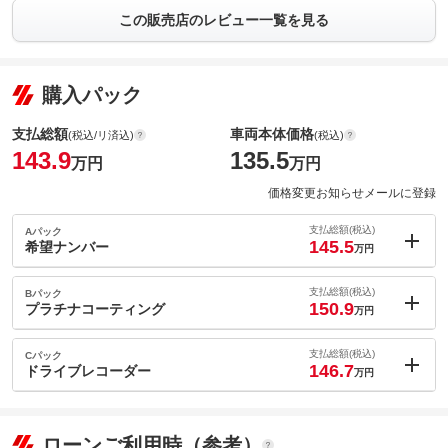
この販売店のレビュー一覧を見る
購入パック
支払総額
車両本体価格
(税込/リ済込)
(税込)
143.9
135.5
万円
万円
価格変更お知らせメールに登録
支払総額(税込)
Aパック
145.5
希望ナンバー
万円
内：オプシ
1.6
ョン価格
支払総額(税込)
Bパック
万円
150.9
(税込)
プラチナコーティング
万円
車両本体価
135.5
万円
内：オプシ
格
7
ョン価格
支払総額(税込)
Cパック
万円
146.7
(税込)
ドライブレコーダー
万円
車両本体価
135.5
万円
内：オプシ
格
2.8
ョン価格
万円
(税込)
パック内容
ローンご利用時（参考）