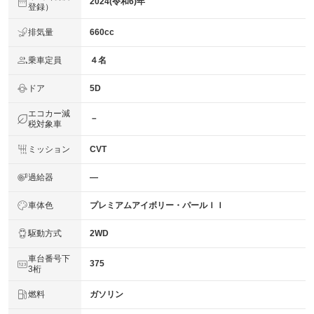
2024(令和6)年
登録）
排気量
660cc
乗車定員
４名
ドア
5D
エコカー減
－
税対象車
ミッション
CVT
過給器
―
車体色
プレミアムアイボリー・パールＩＩ
駆動方式
2WD
車台番号下
375
3桁
燃料
ガソリン