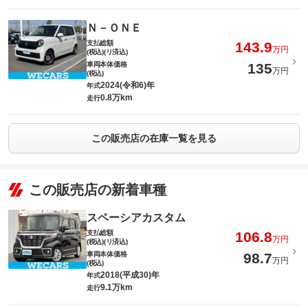
Ｎ－ＯＮＥ
支払総額
143.9
万円
(税込)(リ済込)
車両本体価格
135
万円
(税込)
2024(令和6)年
年式
0.8万km
走行
この販売店の在庫一覧を見る
この販売店の新着車種
スペーシアカスタム
支払総額
106.8
万円
(税込)(リ済込)
車両本体価格
98.7
万円
(税込)
2018(平成30)年
年式
9.1万km
走行