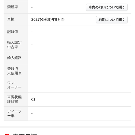
※グー鑑定は保証サービスではございません。購入時は必ず現車をご確認
禁煙車
下さい。
-
車内の匂いについて聞く
※実際にお渡しするコンディションチェックシートにつきましては、形式
および表示項目が異なる場合がございます。
車検
2027(令和9)年9月
納期について聞く
?
※グー鑑定の評価はあくまでも記載している鑑定日の鑑定結果となりま
す。車両情報等の詳細は各販売店へお問い合わせ下さい。
記録簿
-
輸入認定
-
中古車
輸入経路
-
登録済
-
未使用車
ワン
-
オーナー
車両状態
評価書
ディーラ
-
ー車