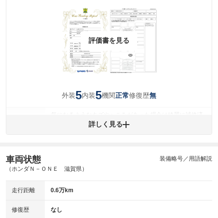
評価書を見る
5
5
外装
内装
機関
修復歴
正常
無
気になるようなキズやへこみがあった場合は綺麗に補修済
みですが、 小さなキズやヘコミが残っている場合もありま
詳しく見る
外装
す。
(車両外装)
キズ・へこみについて問い合わせる
内装
車両状態
装備略号／用語解説
気になる汚れ等がない綺麗な室内を保っています。
(内装状態)
（ホンダＮ－ＯＮＥ 滋賀県）
主要機関に不具合はありません。
機関
走行距離
0.6万km
詳細は鑑定書をご確認ください。
修復歴
修復歴
なし