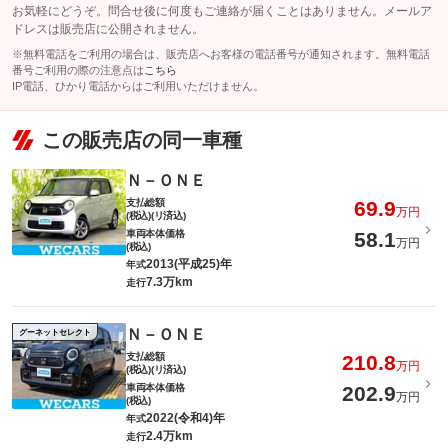
お気軽にどうぞ。問合せ後に何度もご連絡が届くことはありません。メールア
ドレスは販売店に公開されません。
※無料電話をご利用の場合は、販売店へお客様の電話番号が通知されます。無料電話
番号ご利用の際の注意点は
こちら
IP電話、ひかり電話からはご利用いただけません。
この販売店の同一車種
Ｎ－ＯＮＥ
支払総額
69.9
万円
(税込)(リ済込)
車両本体価格
58.1
万円
(税込)
2013(平成25)年
年式
7.3万km
走行
Ｎ－ＯＮＥ
グーネットセレクト
支払総額
210.8
万円
(税込)(リ済込)
車両本体価格
202.9
万円
(税込)
2022(令和4)年
年式
2.4万km
走行