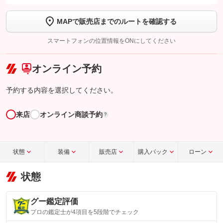
します
MAPで販売店までのルートを確認する
【STEP2】
トーク画面で
ボタンをタップして問い合わせを
完了してください。
スマートフォンの位置情報をONにしてください
こちら
オンライン予約
予約する内容を選択してください。
来店
オンライン商談予約
?
状態
装備
販売店
購入パック
ローン
状態
グー鑑定評価
プロの鑑定士が4項目を5段階でチェック