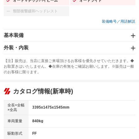
オートマチックハイビーム
オートライト
：装備あり
：装備あり
頸部衝撃緩和ヘッドレスト
：装備なし
装備略号／用語解説
基本装備
エアバッグ：運転席/助手席/サイド
外装・内装
：装備あり
スライドドア
カーナビ
：装備なし
：装備なし
【注】販売は、当店に直接ご来場頂けるお客様を優先させていただきます。◆
お取置きはいたしません。◆在庫の有無をご確認お願いします。※販売は一般
サンルーフ
ABS
TV
：装備なし
：装備あり
：装備なし
のお客様に限ります。
エアコン
Wエアコン
オーディオ
：装備あり
：装備なし
：装備なし
リフトアップ
パワーステアリング
カタログ情報(新車時)
ビジュアル
：装備なし
：装備あり
：装備なし
ダウンヒルアシストコントロール
アルミホイール
：装備なし
：装備なし
全長×全幅
3395x1475x1545mm
×全高
パワーウィンドウ
盗難防止システム
革シート
ハーフレザーシート
：装備あり
：装備あり
：装備なし
：装備あり
車両重量
840kg
アイドリングストップ
ドライブレコーダー
キーレス
LEDヘッドランプ
：装備あり
：装備なし
：装備なし
：装備あり
USB入力端子
Bluetooth接続
駆動形式
FF
HID(キセノンライト)
ポータブルナビ
：装備なし
：装備なし
：装備なし
：装備なし