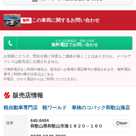
シートエアコン
全周囲カメラ
：装備なし
：装備あり
サイドカメラ
ルーフレール
この車両に関するお問い合わせ
：装備あり
無料
：装備なし
エアサスペンション
ヘッドライトウォッシャー
：装備なし
：装備なし
装備略号／用語解説
まずは在庫確認・見積り依頼
無料電話でお問い合わせ
お気軽にどうぞ。問合せ後に何度もご連絡が届くことはありません。メールア
ドレスは販売店に公開されません。
※無料電話をご利用の場合は、販売店へお客様の電話番号が通知されます。無料電話
番号ご利用の際の注意点は
こちら
IP電話、ひかり電話からはご利用いただけません。
販売店情報
軽自動車専門店 軽ワールド 車検のコバック和歌山湊店
640-8404
住所
MAP
和歌山県和歌山市湊１８２０－１６０