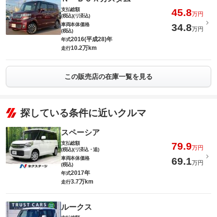
支払総額
45.8
万円
(税込)(リ済込)
車両本体価格
34.8
万円
(税込)
2016(平成28)年
年式
10.2万km
走行
この販売店の在庫一覧を見る
探している条件に近いクルマ
スペーシア
支払総額
79.9
万円
(税込)(リ済込・追)
車両本体価格
69.1
万円
(税込)
2017年
年式
3.7万km
走行
ルークス