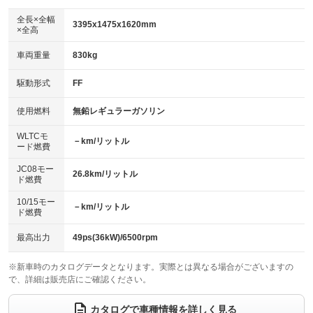
ダウンヒルアシストコントロール
アルミホイール
：装備なし
：装備なし
全長×全幅
3395x1475x1620mm
×全高
パワーウィンドウ
盗難防止システム
革シート
ハーフレザーシート
：装備あり
：装備あり
：装備なし
：装備なし
車両重量
830kg
アイドリングストップ
ドライブレコーダー
キーレス
LEDヘッドランプ
：装備あり
：装備なし
：装備あり
：装備なし
USB入力端子
Bluetooth接続
駆動形式
FF
HID(キセノンライト)
ポータブルナビ
：装備なし
：装備なし
：装備なし
：装備なし
100V電源
クリーンディーゼル
バックカメラ
ETC
使用燃料
無鉛レギュラーガソリン
：装備なし
：装備なし
：装備あり
：装備あり
センターデフロック
エアロ
スマートキー
：装備なし
WLTCモ
：装備なし
：装備あり
－km/リットル
ード燃費
レンタカーアップ
展示・試乗車
ローダウン
ランフラットタイヤ
：装備なし
：装備なし
：装備なし
：装備なし
JC08モー
26.8km/リットル
ド燃費
電動格納ミラー
パワーシート
3列シート
：装備あり
：装備なし
：装備なし
10/15モー
装備略号／用語解説
－km/リットル
ベンチシート
フルフラットシート
ド燃費
：装備あり
：装備なし
チップアップシート
オットマン
：装備なし
：装備なし
最高出力
49ps(36kW)/6500rpm
電動格納サードシート
シートヒーター
：装備なし
：装備あり
※新車時のカタログデータとなります。実際とは異なる場合がございますの
で、詳細は販売店にご確認ください。
ウォークスルー
後席モニター
：装備なし
：装備なし
電動リアゲート
フロントカメラ
カタログで車種情報を詳しく見る
：装備なし
：装備あり