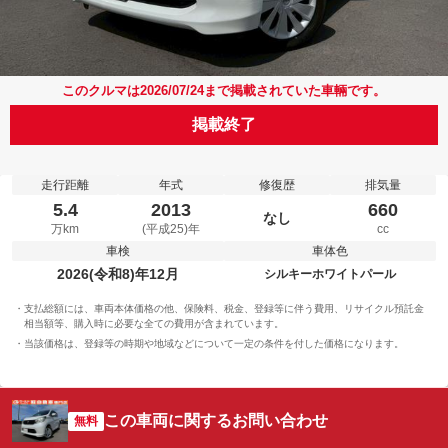
このクルマは2026/07/24まで掲載されていた車輛です。
掲載終了
走行距離
年式
修復歴
排気量
5.4
2013
660
なし
万km
(平成25)年
cc
車検
車体色
2026(令和8)年12月
シルキーホワイトパール
支払総額には、車両本体価格の他、保険料、税金、登録等に伴う費用、リサイクル預託金
相当額等、購入時に必要な全ての費用が含まれています。
当該価格は、登録等の時期や地域などについて一定の条件を付した価格になります。
この車両に関するお問い合わせ
無料