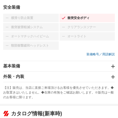
安全装備
横滑り防止装置
衝突安全ボディ
：装備なし
：装備あり
衝突被害軽減システム
クリアランスソナー
：装備なし
：装備なし
オートマチックハイビーム
オートライト
：装備なし
：装備なし
頸部衝撃緩和ヘッドレスト
：装備なし
装備略号／用語解説
基本装備
エアバッグ：運転席/助手席
外装・内装
：装備あり
スライドドア
カーナビ：メモリーナビ他
：装備なし
：装備あり
【注】販売は、当店に直接ご来場頂けるお客様を優先させていただきます。◆
お取置きはいたしません。◆在庫の有無をご確認お願いします。※販売は一般
サンルーフ
ABS
TV：ワンセグ
：装備なし
：装備あり
：装備あり
のお客様に限ります。
エアコン
Wエアコン
オーディオ：CDまたはCDチェンジャー
：装備あり
：装備なし
：装備あり
リフトアップ
パワーステアリング
カタログ情報(新車時)
ビジュアル
：装備なし
：装備あり
：装備なし