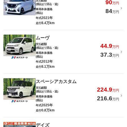
支払総額
90
万円
(税込)(リ済込・追)
車両本体価格
84
万円
(税込)
2021年
年式
8.4万km
走行
ムーヴ
支払総額
44.9
万円
(税込)(リ済込・追)
車両本体価格
37.3
万円
(税込)
2012年
年式
8.1万km
走行
スペーシアカスタム
支払総額
224.9
万円
(税込)(リ済込・追)
車両本体価格
216.6
万円
(税込)
2025年
年式
0.8万km
走行
デイズ