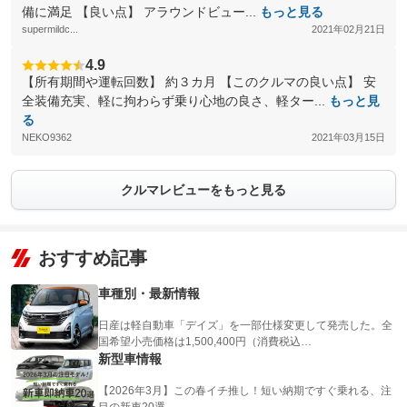
備に満足 【良い点】 アラウンドビュー...
もっと見る
supermildc...
2021年02月21日
4.9
【所有期間や運転回数】 約３カ月 【このクルマの良い点】 安
全装備充実、軽に拘わらず乗り心地の良さ、軽ター...
もっと見
る
NEKO9362
2021年03月15日
クルマレビューをもっと見る
おすすめ記事
車種別・最新情報
日産は軽自動車「デイズ」を一部仕様変更して発売した。全
国希望小売価格は1,500,400円（消費税込…
新型車情報
【2026年3月】この春イチ推し！短い納期ですぐ乗れる、注