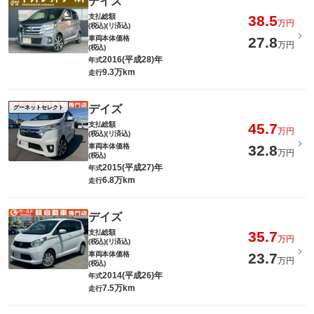
デイズ
支払総額
38.5
万円
(税込)(リ済込)
車両本体価格
27.8
万円
(税込)
2016(平成28)年
年式
9.3万km
走行
デイズ
グーネットセレクト
支払総額
45.7
万円
(税込)(リ済込)
車両本体価格
32.8
万円
(税込)
2015(平成27)年
年式
6.8万km
走行
デイズ
支払総額
35.7
万円
(税込)(リ済込)
車両本体価格
23.7
万円
(税込)
2014(平成26)年
年式
7.5万km
走行