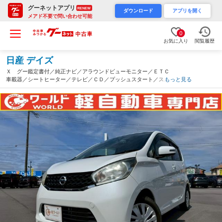
グーネットアプリ
RENEW
ダウンロード
アプリを開く
メアド不要で問い合わせ可能
0
お気に入り
閲覧履歴
日産 デイズ
Ｘ グー鑑定書付／純正ナビ／アラウンドビューモニター／ＥＴＣ
車載器／シートヒーター／テレビ／ＣＤ／プッシュスタート／スマ
もっと見る
ートキー／オートエアコン／ベンチシート／フルフラットシート／
パワーウィンドウ（和歌山県）