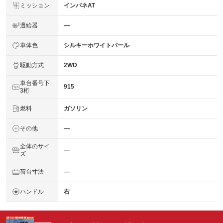
ミッション
インパネAT
過給器
―
車体色
シルキーホワイトパール
駆動方式
2WD
車台番号下
915
3桁
燃料
ガソリン
その他
―
全体のサイ
―
ズ
荷台寸法
―
ハンドル
右