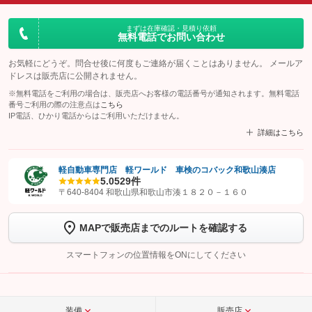
まずは在庫確認・見積り依頼
無料電話でお問い合わせ
お気軽にどうぞ。問合せ後に何度もご連絡が届くことはありません。 メールア
ドレスは販売店に公開されません。
※無料電話をご利用の場合は、販売店へお客様の電話番号が通知されます。無料電話
番号ご利用の際の注意点は
こちら
IP電話、ひかり電話からはご利用いただけません。
詳細はこちら
軽自動車専門店 軽ワールド 車検のコバック和歌山湊店
5.0
529件
【STEP1】
認証画面でグーネットを友だち追加してから「許可する」ボタンを押
〒640-8404 和歌山県和歌山市湊１８２０－１６０
します
MAPで販売店までのルートを確認する
【STEP2】
トーク画面で
ボタンをタップして問い合わせを
完了してください。
スマートフォンの位置情報をONにしてください
こちら
装備
販売店