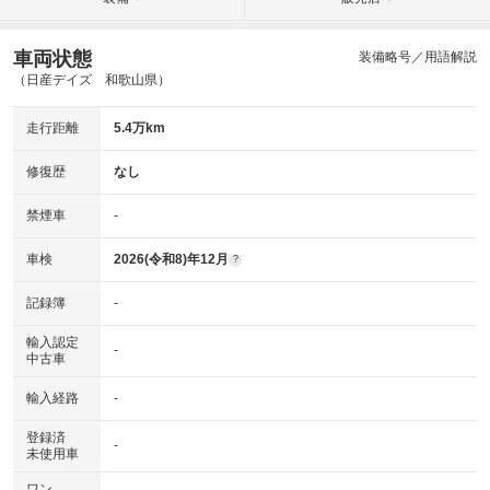
車両状態
装備略号／用語解説
（日産デイズ 和歌山県）
走行距離
5.4万km
修復歴
なし
禁煙車
-
車検
2026(令和8)年12月
?
記録簿
-
輸入認定
-
中古車
輸入経路
-
登録済
-
未使用車
ワン