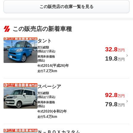
この販売店の在庫一覧を見る
この販売店の新着車種
タント
支払総額
32.8
万円
(税込)(リ済込)
車両本体価格
19.8
万円
(税込)
2014(平成26)年
年式
7.2万km
走行
スペーシア
支払総額
92.8
万円
(税込)(リ済込)
車両本体価格
79.8
万円
(税込)
2020(令和2)年
年式
5.4万km
走行
Ｎ－ＢＯＸカスタム