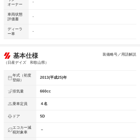
-
オーナー
車両状態
-
評価書
ディーラ
-
ー車
基本仕様
装備略号／用語解説
（日産デイズ 和歌山県）
年式（初度
2013(平成25)年
登録）
排気量
660cc
乗車定員
４名
ドア
5D
エコカー減
－
税対象車