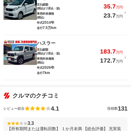
支払総額
35.7
万円
(税込)(リ済込・追)
車両本体価格
23.7
万円
(税込)
2014年
年式
7.5万km
走行
ハスラー
支払総額
183.7
万円
(税込)(リ済込・追)
車両本体価格
172.7
万円
(税込)
2026年
年式
7km
走行
クルマのクチコミ
4.1
131
レビュー総合
投稿数
3.3
【所有期間または運転回数】 １か月未満 【総合評価】 充実装