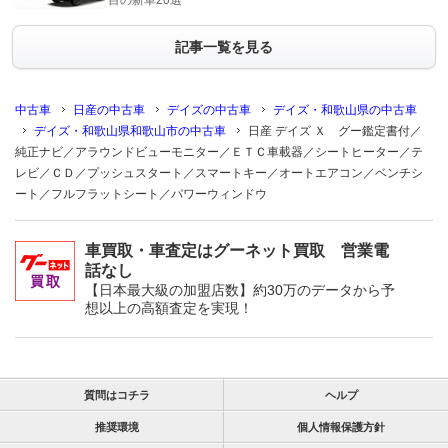
目の新車20選
記事一覧を見る
中古車
日産の中古車
デイズの中古車
デイズ・和歌山県の中古車
デイズ・和歌山県和歌山市の中古車
日産 デイズ Ｘ グー鑑定書付／
純正ナビ／アラウンドビューモニター／ＥＴＣ車載器／シートヒーター／テ
レビ／ＣＤ／プッシュスタート／スマートキー／オートエアコン／ベンチシ
ート／フルフラットシート／パワーウィンドウ
車買取・車査定はグーネット買取 営業電
話なし
【日本最大級の加盟店数】約30万のデータから予
想以上の高額査定を実現！
質問はコチラ
ヘルプ
推奨環境
個人情報保護方針