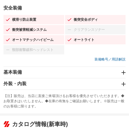
安全装備
横滑り防止装置
衝突安全ボディ
：装備あり
：装備あり
衝突被害軽減システム
クリアランスソナー
：装備あり
：装備なし
オートマチックハイビーム
オートライト
：装備あり
：装備あり
頸部衝撃緩和ヘッドレスト
：装備なし
装備略号／用語解説
基本装備
エアバッグ：運転席/助手席/サイド
外装・内装
：装備あり
スライドドア
カーナビ：メモリーナビ他
：装備なし
：装備あり
【注】販売は、当店に直接ご来場頂けるお客様を優先させていただきます。◆
お取置きはいたしません。◆在庫の有無をご確認お願いします。※販売は一般
サンルーフ
ABS
TV：フルセグ
：装備なし
：装備あり
：装備あり
のお客様に限ります。
エアコン
Wエアコン
オーディオ：CDまたはCDチェンジャー／ミュージックサーバー
：装備あり
：装備なし
：装備あり
リフトアップ
パワーステアリング
カタログ情報(新車時)
ビジュアル：-／DVD再生
：装備なし
：装備あり
：装備あり