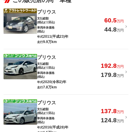
この販売店の同一車種
プリウス
支払総額
60.5
万円
(税込)(リ済込)
車両本体価格
44.8
万円
(税込)
2011(平成23)年
年式
9.9万km
走行
プリウス
支払総額
192.8
万円
(税込)(リ済込)
車両本体価格
179.8
万円
(税込)
2020(令和2)年
年式
7.8万km
走行
プリウス
支払総額
137.8
万円
(税込)(リ済込)
車両本体価格
124.8
万円
(税込)
2016(平成28)年
年式