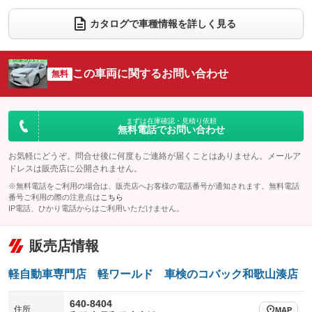
ダウンヒルアシストコントロール
アルミホイール
：装備なし
：装備なし
カタログで車種情報を詳しく見る
パワーウィンドウ
盗難防止システム
革シート
ハーフレザーシート
：装備あり
：装備あり
：装備なし
：装備なし
アイドリングストップ
ドライブレコーダー
キーレス
LEDヘッドランプ
：装備あり
：装備なし
：装備あり
：装備あり
この車両に関するお問い合わせ
無料
USB入力端子
Bluetooth接続
HID(キセノンライト)
ポータブルナビ
：装備なし
：装備あり
：装備なし
：装備なし
100V電源
クリーンディーゼル
バックカメラ
ETC
：装備なし
：装備なし
：装備あり
：装備あり
まずは在庫確認・見積り依頼
無料電話でお問い合わせ
センターデフロック
エアロ
スマートキー
：装備なし
：装備なし
：装備あり
レンタカーアップ
展示・試乗車
お気軽にどうぞ。問合せ後に何度もご連絡が届くことはありません。メールア
ローダウン
ランフラットタイヤ
：装備なし
：装備なし
：装備なし
：装備なし
ドレスは販売店に公開されません。
電動格納ミラー
パワーシート
3列シート
：装備あり
※無料電話をご利用の場合は、販売店へお客様の電話番号が通知されます。無料電話
：装備なし
：装備なし
番号ご利用の際の注意点は
こちら
装備略号／用語解説
ベンチシート
フルフラットシート
IP電話、ひかり電話からはご利用いただけません。
：装備なし
：装備なし
チップアップシート
オットマン
：装備なし
：装備なし
販売店情報
電動格納サードシート
シートヒーター
：装備なし
：装備なし
軽自動車専門店 軽ワールド 車検のコバック和歌山湊店
ウォークスルー
後席モニター
：装備なし
：装備なし
640-8404
電動リアゲート
フロントカメラ
住所
：装備なし
：装備なし
MAP