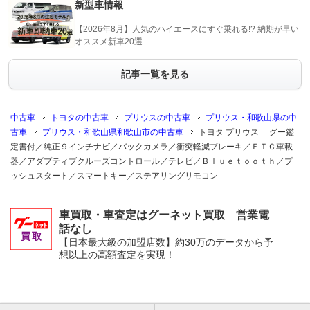
新型車情報
【2026年8月】人気のハイエースにすぐ乗れる!? 納期が早い
オススメ新車20選
記事一覧を見る
中古車
トヨタの中古車
プリウスの中古車
プリウス・和歌山県の中
古車
プリウス・和歌山県和歌山市の中古車
トヨタ プリウス グー鑑
定書付／純正９インチナビ／バックカメラ／衝突軽減ブレーキ／ＥＴＣ車載
器／アダプティブクルーズコントロール／テレビ／Ｂｌｕｅｔｏｏｔｈ／プ
ッシュスタート／スマートキー／ステアリングリモコン
車買取・車査定はグーネット買取 営業電
話なし
【日本最大級の加盟店数】約30万のデータから予
想以上の高額査定を実現！