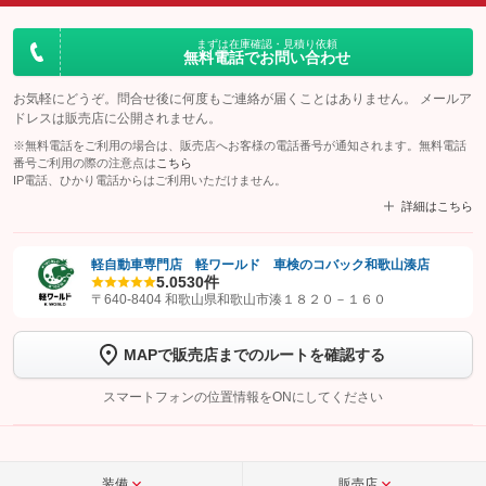
まずは在庫確認・見積り依頼
無料電話でお問い合わせ
お気軽にどうぞ。問合せ後に何度もご連絡が届くことはありません。 メールア
ドレスは販売店に公開されません。
※無料電話をご利用の場合は、販売店へお客様の電話番号が通知されます。無料電話
番号ご利用の際の注意点は
こちら
IP電話、ひかり電話からはご利用いただけません。
詳細はこちら
軽自動車専門店 軽ワールド 車検のコバック和歌山湊店
5.0
530件
【STEP1】
認証画面でグーネットを友だち追加してから「許可する」ボタンを押
〒640-8404 和歌山県和歌山市湊１８２０－１６０
します
MAPで販売店までのルートを確認する
【STEP2】
トーク画面で
ボタンをタップして問い合わせを
完了してください。
スマートフォンの位置情報をONにしてください
こちら
装備
販売店