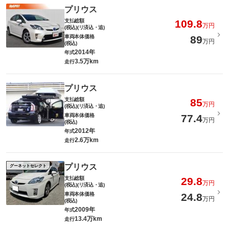
プリウス
支払総額
109.8
万円
(税込)(リ済込・追)
車両本体価格
89
万円
(税込)
2014年
年式
3.5万km
走行
プリウス
支払総額
85
万円
(税込)(リ済込・追)
車両本体価格
77.4
万円
(税込)
2012年
年式
2.6万km
走行
プリウス
グーネットセレクト
支払総額
29.8
万円
(税込)(リ済込・追)
車両本体価格
24.8
万円
(税込)
2009年
年式
13.4万km
走行