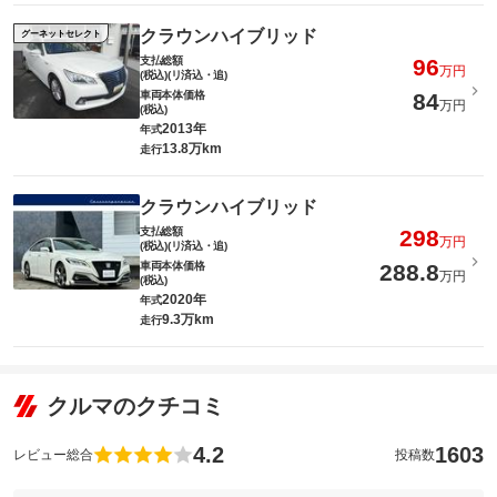
クラウンハイブリッド
グーネットセレクト
支払総額
96
万円
(税込)(リ済込・追)
車両本体価格
84
万円
(税込)
2013年
年式
13.8万km
走行
クラウンハイブリッド
支払総額
298
万円
(税込)(リ済込・追)
車両本体価格
288.8
万円
(税込)
2020年
年式
9.3万km
走行
クルマのクチコミ
4.2
1603
レビュー総合
投稿数