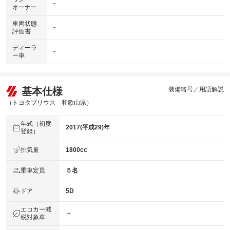
-
オーナー
車両状態
-
評価書
ディーラ
-
ー車
基本仕様
装備略号／用語解説
（トヨタプリウス 和歌山県）
年式（初度
2017(平成29)年
登録）
排気量
1800cc
乗車定員
５名
ドア
5D
エコカー減
－
税対象車