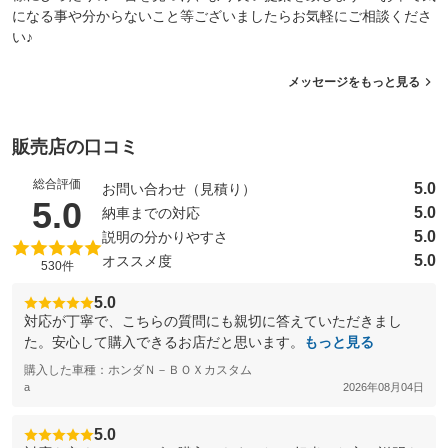
になる事や分からないこと等ございましたらお気軽にご相談くださ
い♪
メッセージをもっと見る
販売店の口コミ
総合評価
5.0
お問い合わせ（見積り）
（5点満点中）
5.0
5.0
納車までの対応
5.0
説明の分かりやすさ
5.0
オススメ度
530件
5.0
対応が丁寧で、こちらの質問にも親切に答えていただきまし
た。安心して購入できるお店だと思います。
もっと見る
購入した車種：ホンダＮ－ＢＯＸカスタム
a
2026年08月04日
5.0