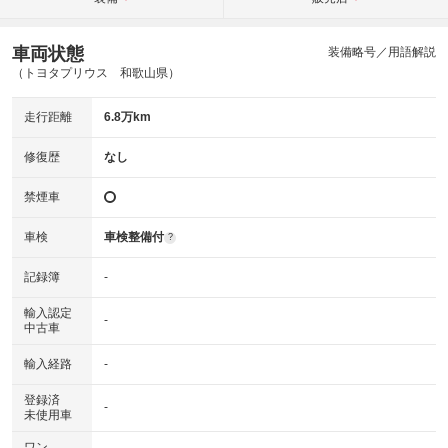
車両状態
装備略号／用語解説
（トヨタプリウス 和歌山県）
走行距離
6.8万km
修復歴
なし
禁煙車
車検
車検整備付
?
記録簿
-
輸入認定
-
中古車
輸入経路
-
登録済
-
未使用車
ワン