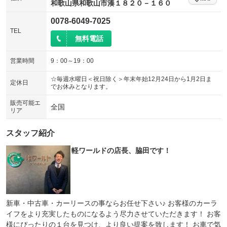
和歌山県和歌山市湊１８２０－１６０
シートエアコン
全周囲カメラ
：装備なし
：装備なし
0078-6049-7025
サイドカメラ
ルーフレール
TEL
：装備なし
：装備なし
無料電話
エアサスペンション
ヘッドライトウォッシャー
：装備なし
：装備なし
営業時間
9：00～19：00
装備略号／用語解説
☆毎週水曜日＜祝日除く＞年末年始12月24日から1月2日ま
定休日
でお休みとなります。
販売可能エ
全国
リア
スタッフ紹介
軽ワールドの店長、脇田です！
新車・中古車・カーリースの事ならお任せ下さい♪ お客様のカーラ
イフをより充実したものになるよう尽力させていただきます！ お客
様にぴったりの１台を見つけ、より良い提案を致します！ お車で気