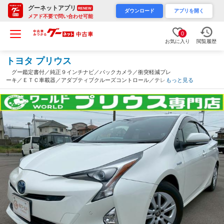
グーネットアプリ
RENEW
ダウンロード
アプリを開く
メアド不要で問い合わせ可能
0
お気に入り
閲覧履歴
トヨタ プリウス
グー鑑定書付／純正９インチナビ／バックカメラ／衝突軽減ブレ
ーキ／ＥＴＣ車載器／アダプティブクルーズコントロール／テレビ
もっと見る
／Ｂｌｕｅｔｏｏｔｈ／プッシュスタート／スマートキー／ステア
リングリモコン（和歌山県）