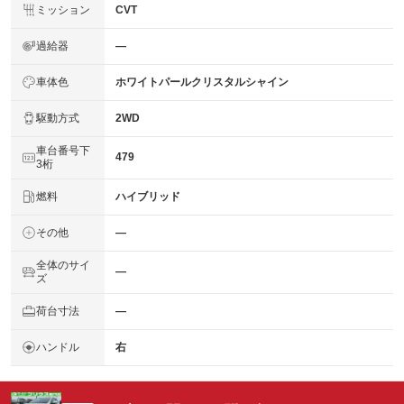
ミッション
CVT
過給器
―
車体色
ホワイトパールクリスタルシャイン
駆動方式
2WD
車台番号下
479
3桁
燃料
ハイブリッド
その他
―
全体のサイ
―
ズ
荷台寸法
―
ハンドル
右