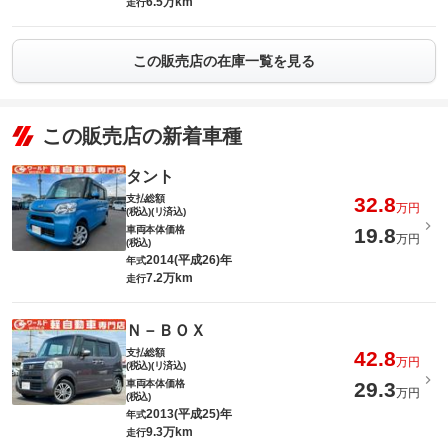
6.5万km
走行
この販売店の在庫一覧を見る
この販売店の新着車種
タント
支払総額
32.8
万円
(税込)(リ済込)
車両本体価格
19.8
万円
(税込)
2014(平成26)年
年式
7.2万km
走行
Ｎ－ＢＯＸ
支払総額
42.8
万円
(税込)(リ済込)
車両本体価格
29.3
万円
(税込)
2013(平成25)年
年式
9.3万km
走行