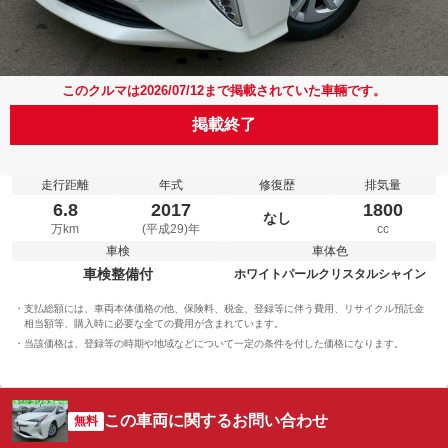
このクルマは2026/07/12まで掲載されていた車輛です。
掲載終了
走行距離
年式
修復歴
排気量
6.8
2017
1800
なし
万km
(平成29)年
cc
車検
車体色
車検整備付
ホワイトパールクリスタルシャイン
支払総額には、車両本体価格の他、保険料、税金、登録等に伴う費用、リサイクル預託金
相当額等、購入時に必要な全ての費用が含まれています。
当該価格は、登録等の時期や地域などについて一定の条件を付した価格になります。
この車両に関するお問い合わせ
無料