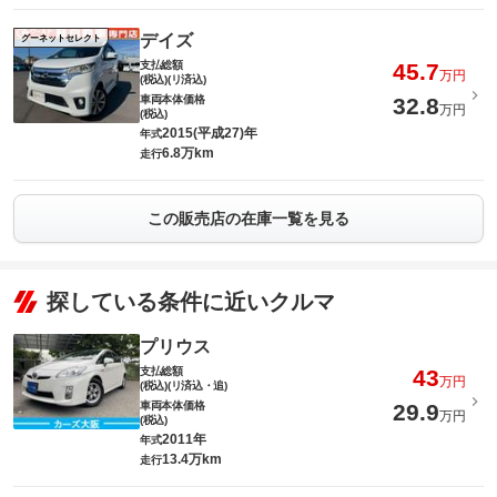
デイズ
グーネットセレクト
支払総額
45.7
万円
(税込)(リ済込)
車両本体価格
32.8
万円
(税込)
2015(平成27)年
年式
6.8万km
走行
この販売店の在庫一覧を見る
探している条件に近いクルマ
プリウス
支払総額
43
万円
(税込)(リ済込・追)
車両本体価格
29.9
万円
(税込)
2011年
年式
13.4万km
走行