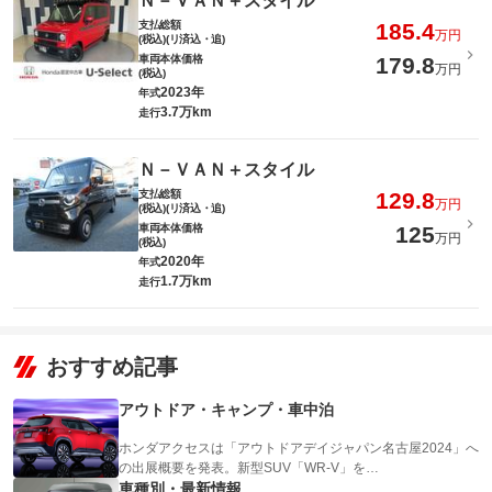
Ｎ－ＶＡＮ＋スタイル
支払総額
185.4
万円
(税込)(リ済込・追)
車両本体価格
179.8
万円
(税込)
2023年
年式
3.7万km
走行
Ｎ－ＶＡＮ＋スタイル
支払総額
129.8
万円
(税込)(リ済込・追)
車両本体価格
125
万円
(税込)
2020年
年式
1.7万km
走行
おすすめ記事
アウトドア・キャンプ・車中泊
ホンダアクセスは「アウトドアデイジャパン名古屋2024」へ
の出展概要を発表。新型SUV「WR-V」を…
車種別・最新情報