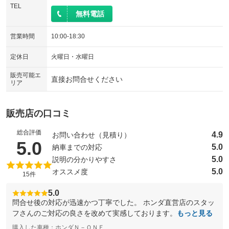
ウォークスルー
後席モニター
TEL
：装備なし
：装備なし
無料電話
電動リアゲート
フロントカメラ
：装備なし
：装備なし
営業時間
10:00-18:30
シートエアコン
全周囲カメラ
：装備なし
：装備なし
定休日
火曜日・水曜日
サイドカメラ
ルーフレール
：装備なし
：装備なし
販売可能エ
エアサスペンション
ヘッドライトウォッシャー
：装備なし
：装備なし
直接お問合せください
リア
装備略号／用語解説
販売店の口コミ
総合評価
4.9
お問い合わせ（見積り）
（5点満点中）
5.0
5.0
納車までの対応
5.0
説明の分かりやすさ
5.0
オススメ度
15件
5.0
問合せ後の対応が迅速かつ丁寧でした。 ホンダ直営店のスタッ
フさんのご対応の良さを改めて実感しております。
もっと見る
購入した車種：ホンダＮ－ＯＮＥ