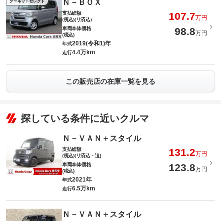
Ｎ－ＢＯＸ
グーネットセレクト
支払総額
107.7
万円
(税込)(リ済込)
車両本体価格
98.8
万円
(税込)
2019(令和1)年
年式
4.4万km
走行
この販売店の在庫一覧を見る
探している条件に近いクルマ
Ｎ－ＶＡＮ＋スタイル
支払総額
131.2
万円
(税込)(リ済込・追)
車両本体価格
123.8
万円
(税込)
2021年
年式
6.5万km
走行
Ｎ－ＶＡＮ＋スタイル