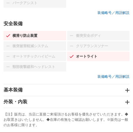
パークアシスト
：装備なし
装備略号／用語解説
安全装備
横滑り防止装置
衝突安全ボディ
：装備あり
：装備なし
衝突被害軽減システム
クリアランスソナー
：装備なし
：装備なし
オートマチックハイビーム
オートライト
：装備なし
：装備あり
頸部衝撃緩和ヘッドレスト
：装備なし
装備略号／用語解説
基本装備
エアバッグ：運転席/助手席
外装・内装
：装備あり
スライドドア：両面
カーナビ
：装備あり
：装備なし
【注】販売は、当店に直接ご来場頂けるお客様を優先させていただきます。◆
お取置きはいたしません。◆在庫の有無をご確認お願いします。※販売は一般
サンルーフ
ABS
TV：ワンセグ
：装備なし
：装備あり
：装備あり
のお客様に限ります。
エアコン
Wエアコン