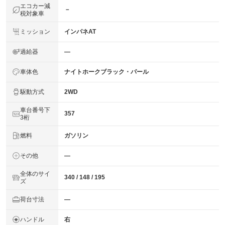
エコカー減
－
税対象車
ミッション
インパネAT
過給器
―
車体色
ナイトホークブラック・パール
駆動方式
2WD
車台番号下
357
3桁
燃料
ガソリン
その他
―
全体のサイ
340 / 148 / 195
ズ
荷台寸法
―
ハンドル
右