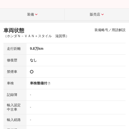
装備
販売店
車両状態
装備略号／用語解説
（ホンダＮ－ＶＡＮ＋スタイル 滋賀県）
走行距離
9.8万km
修復歴
なし
禁煙車
車検
車検整備付
?
記録簿
-
輸入認定
-
中古車
輸入経路
-