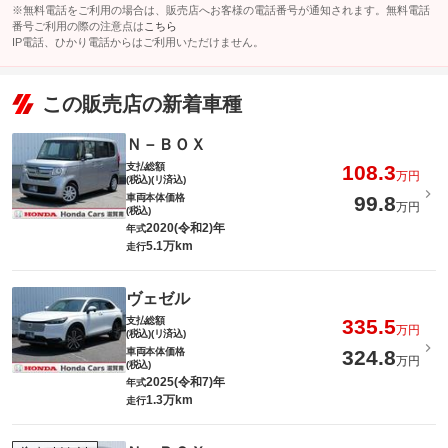
※無料電話をご利用の場合は、販売店へお客様の電話番号が通知されます。無料電話
番号ご利用の際の注意点は
こちら
IP電話、ひかり電話からはご利用いただけません。
この販売店の新着車種
Ｎ－ＢＯＸ
支払総額
108.3
万円
(税込)(リ済込)
車両本体価格
99.8
万円
(税込)
2020(令和2)年
年式
5.1万km
走行
ヴェゼル
支払総額
335.5
万円
(税込)(リ済込)
車両本体価格
324.8
万円
(税込)
2025(令和7)年
年式
1.3万km
走行