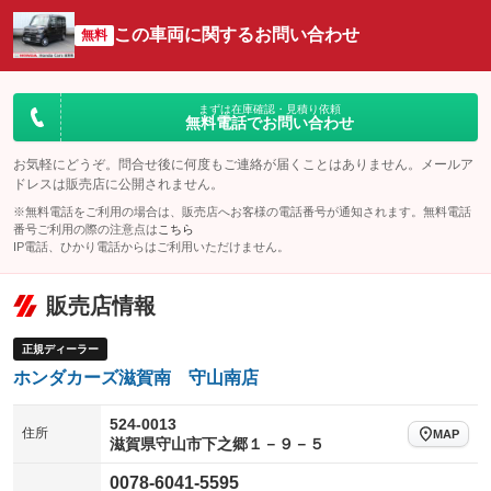
オーディオ：ミュージックプレイヤー接続可
：装備あり
：装備なし
：装備あり
この車両に関するお問い合わせ
リフトアップ
パワーステアリング
無料
ビジュアル
：装備なし
：装備あり
：装備なし
ダウンヒルアシストコントロール
アルミホイール
：装備なし
：装備なし
パワーウィンドウ
盗難防止システム
まずは在庫確認・見積り依頼
革シート
ハーフレザーシート
：装備あり
：装備あり
無料電話でお問い合わせ
：装備なし
：装備なし
アイドリングストップ
ドライブレコーダー
キーレス
LEDヘッドランプ
：装備あり
：装備なし
：装備あり
：装備なし
お気軽にどうぞ。問合せ後に何度もご連絡が届くことはありません。メールア
ドレスは販売店に公開されません。
USB入力端子
Bluetooth接続
HID(キセノンライト)
ポータブルナビ
：装備なし
：装備あり
：装備なし
：装備なし
※無料電話をご利用の場合は、販売店へお客様の電話番号が通知されます。無料電話
100V電源
クリーンディーゼル
番号ご利用の際の注意点は
こちら
バックカメラ
ETC
：装備なし
：装備なし
：装備なし
：装備なし
IP電話、ひかり電話からはご利用いただけません。
センターデフロック
エアロ
スマートキー
：装備なし
：装備なし
：装備あり
販売店情報
レンタカーアップ
展示・試乗車
ローダウン
ランフラットタイヤ
：装備なし
：装備なし
：装備なし
：装備なし
電動格納ミラー
パワーシート
3列シート
：装備なし
正規ディーラー
：装備なし
：装備なし
ホンダカーズ滋賀南 守山南店
装備略号／用語解説
ベンチシート
フルフラットシート
：装備なし
：装備なし
チップアップシート
オットマン
524-0013
：装備なし
：装備なし
住所
MAP
滋賀県守山市下之郷１－９－５
電動格納サードシート
シートヒーター
：装備なし
：装備なし
0078-6041-5595