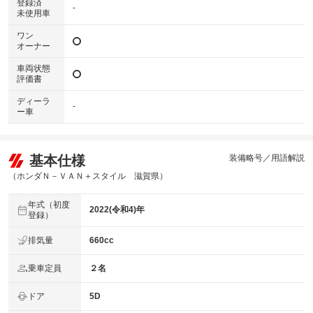
登録済
-
未使用車
ワン
オーナー
車両状態
評価書
ディーラ
-
ー車
基本仕様
装備略号／用語解説
（ホンダＮ－ＶＡＮ＋スタイル 滋賀県）
年式（初度
2022(令和4)年
登録）
排気量
660cc
乗車定員
２名
ドア
5D