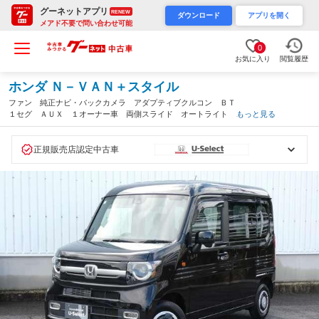
グーネットアプリ
RENEW
ダウンロード
アプリを開く
メアド不要で問い合わせ可能
0
お気に入り
閲覧履歴
ホンダ Ｎ－ＶＡＮ＋スタイル
ファン 純正ナビ・バックカメラ アダプティブクルコン ＢＴ
１セグ ＡＵＸ １オーナー車 両側スライド オートライト ス
もっと見る
マートキー キーフリー 運転席エアバッグ ＰＷ ＷＳＲＳ パ
ワーステアリング 禁煙（滋賀県）
正規販売店認定中古車