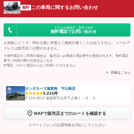
この車両に関するお問い合わせ
無料
まずは在庫確認・見積り依頼
無料電話でお問い合わせ
お気軽にどうぞ。問合せ後に何度もご連絡が届くことはありません。 メールア
ドレスは販売店に公開されません。
※無料電話をご利用の場合は、販売店へお客様の電話番号が通知されます。無料電話
番号ご利用の際の注意点は
こちら
IP電話、ひかり電話からはご利用いただけません。
詳細はこちら
ホンダカーズ滋賀南 守山南店
5.0
15件
【STEP1】
認証画面でグーネットを友だち追加してから「許可する」ボタンを押
〒524-0013 滋賀県守山市下之郷１－９－５
します
MAPで販売店までのルートを確認する
【STEP2】
トーク画面で
ボタンをタップして問い合わせを
完了してください。
スマートフォンの位置情報をONにしてください
こちら