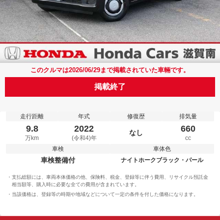
このクルマは2026/06/29まで掲載されていた車輛です。
掲載終了
走行距離
年式
修復歴
排気量
9.8
2022
660
なし
万km
(令和4)年
cc
車検
車体色
車検整備付
ナイトホークブラック・パール
支払総額には、車両本体価格の他、保険料、税金、登録等に伴う費用、リサイクル預託金
相当額等、購入時に必要な全ての費用が含まれています。
当該価格は、登録等の時期や地域などについて一定の条件を付した価格になります。