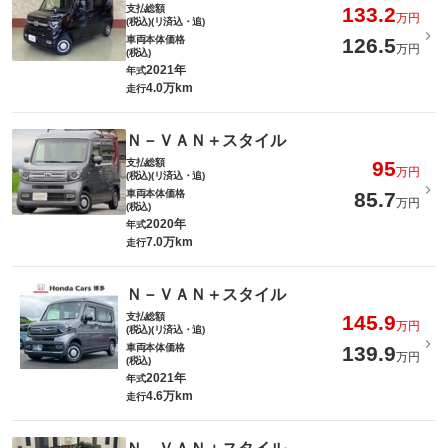
支払総額
133.2
万円
(税込)(リ済込・追)
車両本体価格
126.5
万円
(税込)
2021年
年式
4.0万km
走行
Ｎ－ＶＡＮ＋スタイル
支払総額
95
万円
(税込)(リ済込・追)
車両本体価格
85.7
万円
(税込)
2020年
年式
7.0万km
走行
Ｎ－ＶＡＮ＋スタイル
支払総額
145.9
万円
(税込)(リ済込・追)
車両本体価格
139.9
万円
(税込)
2021年
年式
4.6万km
走行