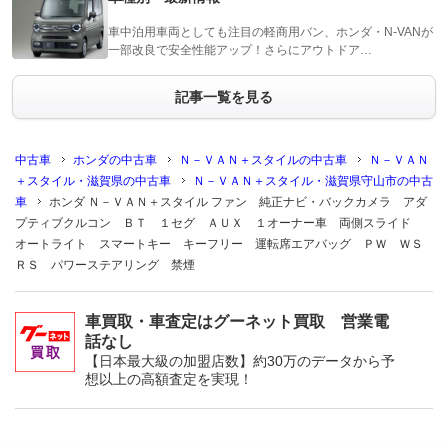
車中泊用車両としても注目の軽商用バン、ホンダ・N-VANが
一部改良で安全性能アップ！さらにアウトドア…
記事一覧を見る
中古車
ホンダの中古車
Ｎ－ＶＡＮ＋スタイルの中古車
Ｎ－ＶＡＮ
＋スタイル・滋賀県の中古車
Ｎ－ＶＡＮ＋スタイル・滋賀県守山市の中古
車
ホンダ Ｎ－ＶＡＮ＋スタイル ファン 純正ナビ・バックカメラ アダ
プティブクルコン ＢＴ １セグ ＡＵＸ １オーナー車 両側スライド
オートライト スマートキー キーフリー 運転席エアバッグ ＰＷ ＷＳ
ＲＳ パワーステアリング 禁煙
車買取・車査定はグーネット買取 営業電
話なし
【日本最大級の加盟店数】約30万のデータから予
想以上の高額査定を実現！