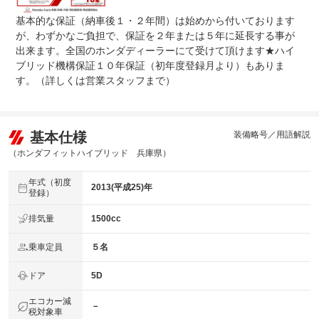
全車整備代金を車両本体価格に含んでおります。車検整備
基本的な保証（納車後１・２年間）は始めから付いております
法定整備
付きの場合は２４ヶ月法定点検整備実施時に記録簿発行し
について
ます。また、車検残有りの場合は１２ヶ月定期点検を実施
が、わずかなご負担で、保証を２年または５年に延長する事が
し、点検記録簿を発行致します。
出来ます。全国のホンダディーラーにて受けて頂けます★ハイ
ブリッド機構保証１０年保証（初年度登録月より）もありま
す。（詳しくは営業スタッフまで）
基本仕様
装備略号／用語解説
（ホンダフィットハイブリッド 兵庫県）
年式（初度
2013(平成25)年
登録）
排気量
1500cc
乗車定員
５名
ドア
5D
エコカー減
－
税対象車