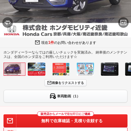
1件
現在
のお問い合わせがあります
ホンダディーラーならではの厳しいチェックを実施済み。 納車後のメンテナン
スは、全国のホンダ店をご利用いただけます☆
画像をリクエストする
車両動画（1）
販売店からメールで
最短即日
にご連絡
無料で在庫確認・見積り依頼する