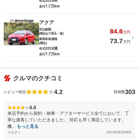
2014年
年式
7.7万km
走行
アクア
支払総額
84.6
万円
(税込)(リ済込・追)
車両本体価格
73.7
万円
(税込)
2018後
年式
7.7万km
走行
クルマのクチコミ
4.2
303
レビュー総合
投稿数
4.4
来店予約から契約・納車・アフターサービス全てにおいて、丁
寧な接客していただきました。 対応も早く満足しています。
機...
もっと見る
うなさく
2021年05月09日