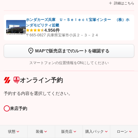
詳細はこちら
ホンダカーズ兵庫 Ｕ－Ｓｅｌｅｃｔ宝塚インター （株）ホ
ンダモビリティ近畿
【STEP1】
認証画面でグーネットを友だち追加してから「許可する」ボタンを押
4.9
56件
します
〒665-0827 兵庫県宝塚市小浜２－３－２４
【STEP2】
トーク画面で
ボタンをタップして問い合わせを
MAPで販売店までのルートを確認する
完了してください。
スマートフォンの位置情報をONにしてください
こちら
オンライン予約
予約する内容を選択してください。
来店予約
状態
装備
販売店
購入パック
ローン