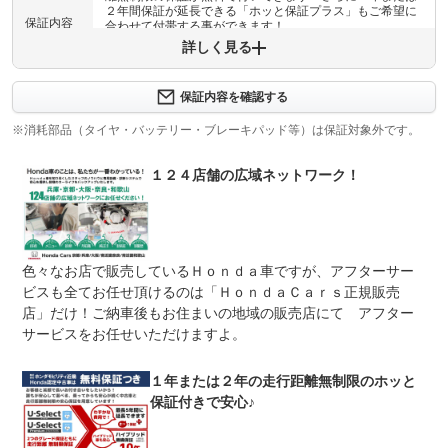
２年間保証が延長できる「ホッと保証プラス」もご希望に
保証内容
合わせて付帯する事ができます！
詳しく見る
保証内容について問い合わせる
最初の１年間は無制限、延長保証にお申込みの場合は、保
保証内容を確認する
保証項目
証期間中の修理費用累計が、車両本体販売価格（税抜）の
８０％までとなります。詳しくは当店捨スタッフまで。
※消耗部品（タイヤ・バッテリー・ブレーキパッド等）は保証対象外です。
修理回数
無制限
１２４店舗の広域ネットワーク！
車両本体価格
最初の１年間は無制限、延長保証にお申込みの場合は、保
上限金額
証期間中の修理費用累計が、車両本体販売価格（税抜）の
８０％までとなります。詳しくは当店捨スタッフまで。
色々なお店で販売しているＨｏｎｄａ車ですが、アフターサー
無し
ビスも全てお任せ頂けるのは「ＨｏｎｄａＣａｒｓ正規販売
保証対象箇所について、修理対応に費用は発生しません。
免責金
（対象外となる消耗品、油脂類、メーカー純正品以外の部
店」だけ！ご納車後もお住まいの地域の販売店にて アフター
品はご負担を頂く場合がございます。）
サービスをお任せいただけますよ。
保証修理
当店へご連絡下さい。当社または、お近くのホンダディー
受付先
ラーサービス工場をお手配いたします。
１年または２年の走行距離無制限のホッと
整備付 法定12ヶ月または法定24ヶ月点検整備付
保証付きで安心♪
法定整備
※車検なし・車検整備付の場合は法定24ヶ月点検整備付
※商用車は6ヶ月または12ヶ月点検整備付