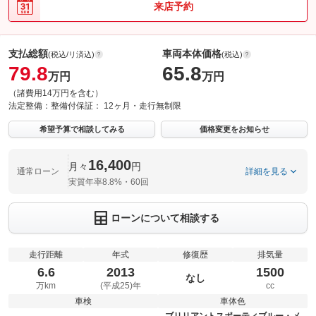
来店予約
支払総額
車両本体価格
(税込/リ済込)
(税込)
79.8
65.8
万円
万円
（諸費用14万円を含む）
法定整備：
整備付
保証：
12ヶ月・走行無制限
希望予算で相談してみる
価格変更をお知らせ
16,400
月々
円
通常ローン
詳細を見る
実質年率8.8%・60回
ローンについて相談する
走行距離
年式
修復歴
排気量
6.6
2013
1500
なし
万km
(平成25)年
cc
車検
車体色