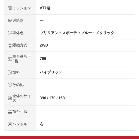
ミッション
AT7速
過給器
―
車体色
ブリリアントスポーティブルー・メタリック
駆動方式
2WD
車台番号下
766
3桁
燃料
ハイブリッド
その他
―
全体のサイ
396 / 170 / 153
ズ
荷台寸法
―
ハンドル
右