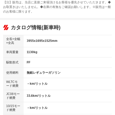
カーナビ：メモリーナビ他
：装備なし
：装備あり
【注】販売は、当店に直接ご来場頂けるお客様を優先させていただきます。◆
お取置きはいたしません。◆在庫の有無をご確認お願いします。※販売は一般
サンルーフ
ABS
TV：フルセグ
：装備なし
：装備あり
：装備あり
のお客様に限ります。
エアコン
Wエアコン
オーディオ：CDまたはCDチェンジャー
：装備あり
：装備なし
：装備あり
リフトアップ
パワーステアリング
カタログ情報(新車時)
ビジュアル：-／DVD再生
：装備なし
：装備あり
：装備あり
ダウンヒルアシストコントロール
アルミホイール
：装備なし
：装備なし
全長×全幅
3955x1695x1525mm
×全高
パワーウィンドウ
盗難防止システム
革シート
ハーフレザーシート
：装備あり
：装備あり
：装備なし
：装備なし
車両重量
1130kg
アイドリングストップ
ドライブレコーダー
キーレス
LEDヘッドランプ
：装備あり
：装備なし
：装備あり
：装備あり
USB入力端子
Bluetooth接続
駆動形式
FF
HID(キセノンライト)
ポータブルナビ
：装備なし
：装備あり
：装備なし
：装備なし
100V電源
クリーンディーゼル
バックカメラ
ETC
使用燃料
無鉛レギュラーガソリン
：装備なし
：装備なし
：装備あり
：装備あり
センターデフロック
エアロ
スマートキー
：装備なし
WLTCモ
：装備なし
：装備あり
－km/リットル
ード燃費
レンタカーアップ
展示・試乗車
ローダウン
ランフラットタイヤ
：装備なし
：装備なし
：装備なし
：装備なし
JC08モー
33.6km/リットル
ド燃費
電動格納ミラー
パワーシート
3列シート
：装備あり
：装備なし
：装備なし
10/15モー
装備略号／用語解説
－km/リットル
ベンチシート
フルフラットシート
ド燃費
：装備なし
：装備なし