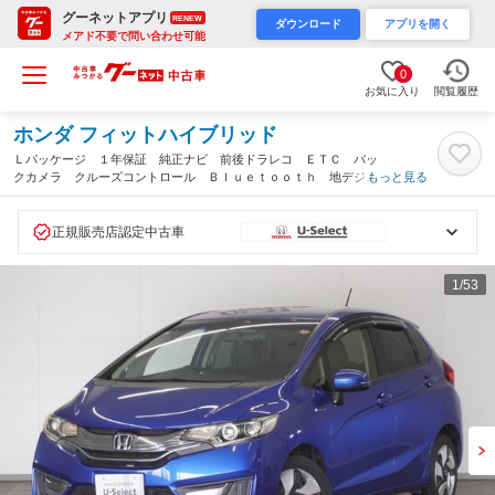
グーネットアプリ
RENEW
ダウンロード
アプリを開く
メアド不要で問い合わせ可能
0
お気に入り
閲覧履歴
ホンダ フィットハイブリッド
Ｌパッケージ １年保証 純正ナビ 前後ドラレコ ＥＴＣ バッ
クカメラ クルーズコントロール Ｂｌｕｅｔｏｏｔｈ 地デジ
もっと見る
ＣＤ／ＤＶＤ ＵＳＢ ＬＥＤヘッドライト オートライト 横滑
り防止装置 アイドリングストップ（兵庫県）
正規販売店認定中古車
1
/53