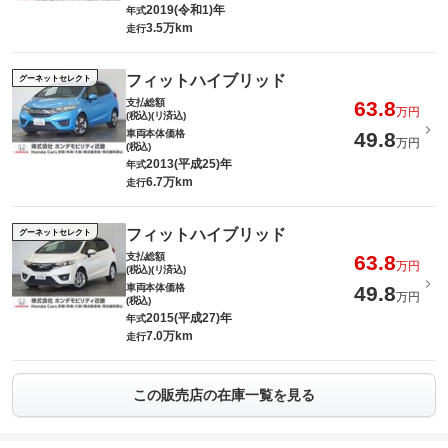
2019(令和1)年
年式
3.5万km
走行
フィットハイブリッド
グーネットセレクト
支払総額
63.8
万円
(税込)(リ済込)
車両本体価格
49.8
万円
(税込)
2013(平成25)年
年式
6.7万km
走行
フィットハイブリッド
グーネットセレクト
支払総額
63.8
万円
(税込)(リ済込)
車両本体価格
49.8
万円
(税込)
2015(平成27)年
年式
7.0万km
走行
この販売店の在庫一覧を見る