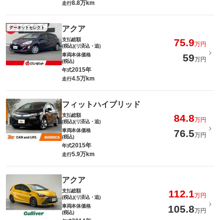
8.8万km
走行
アクア
グーネットセレクト
支払総額
75.9
万円
(税込)(リ済込・追)
車両本体価格
59
万円
(税込)
2015年
年式
4.5万km
走行
フィットハイブリッド
支払総額
84.8
万円
(税込)(リ済込・追)
車両本体価格
76.5
万円
(税込)
2015年
年式
5.9万km
走行
アクア
支払総額
112.1
万円
(税込)(リ済込・追)
車両本体価格
105.8
万円
(税込)