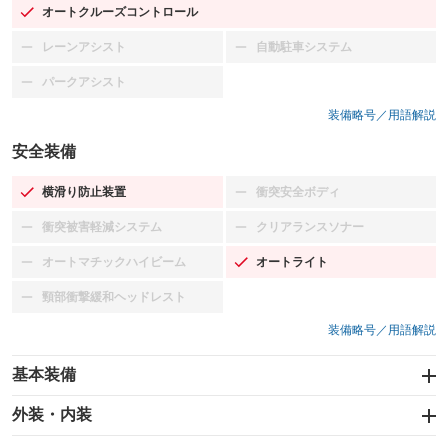
オートクルーズコントロール
：装備あり
レーンアシスト
自動駐車システム
：装備なし
：装備なし
パークアシスト
：装備なし
装備略号／用語解説
安全装備
横滑り防止装置
衝突安全ボディ
：装備あり
：装備なし
衝突被害軽減システム
クリアランスソナー
：装備なし
：装備なし
オートマチックハイビーム
オートライト
：装備なし
：装備あり
頸部衝撃緩和ヘッドレスト
：装備なし
装備略号／用語解説
基本装備
エアバッグ：運転席/助手席
外装・内装
：装備あり
スライドドア