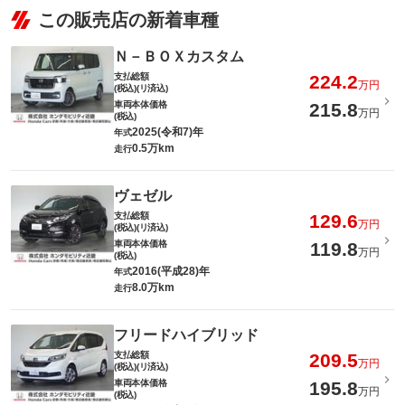
この販売店の新着車種
Ｎ－ＢＯＸカスタム
支払総額
224.2
万円
(税込)(リ済込)
車両本体価格
215.8
万円
(税込)
2025(令和7)年
年式
0.5万km
走行
ヴェゼル
支払総額
129.6
万円
(税込)(リ済込)
車両本体価格
119.8
万円
(税込)
2016(平成28)年
年式
8.0万km
走行
フリードハイブリッド
支払総額
209.5
万円
(税込)(リ済込)
車両本体価格
195.8
万円
(税込)