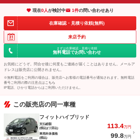
現在
0
人
が検討中
1件
の問い合わせあり
在庫確認・見積り依頼(無料)
来店予約
まずは在庫確認・見積り依頼
無料電話でお問い合わせ
お気軽にどうぞ。問合せ後に何度もご連絡が届くことはありません。メールア
ドレスは販売店に公開されません。
※無料電話をご利用の場合は、販売店へお客様の電話番号が通知されます。無料電話
番号ご利用の際の注意点は
こちら
IP電話、ひかり電話からはご利用いただけません。
この販売店の同一車種
フィットハイブリッド
支払総額
113.4
万円
(税込)(リ済込)
車両本体価格
99.8
万円
(税込)