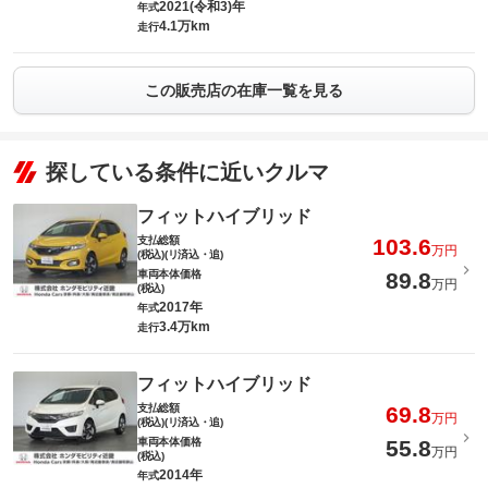
2021(令和3)年
年式
4.1万km
走行
この販売店の在庫一覧を見る
探している条件に近いクルマ
フィットハイブリッド
支払総額
103.6
万円
(税込)(リ済込・追)
車両本体価格
89.8
万円
(税込)
2017年
年式
3.4万km
走行
フィットハイブリッド
支払総額
69.8
万円
(税込)(リ済込・追)
車両本体価格
55.8
万円
(税込)
2014年
年式