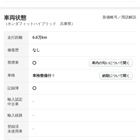
車両状態
装備略号／用語解説
（ホンダフィットハイブリッド 兵庫県）
走行距離
6.6万km
修復歴
なし
禁煙車
車内の匂いについて聞く
車検
車検整備付
納期について聞く
?
記録簿
輸入認定
-
中古車
輸入経路
-
登録済
-
未使用車