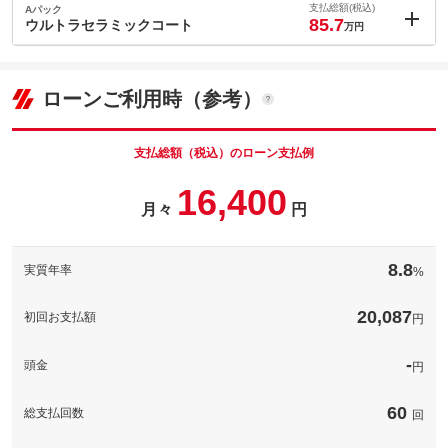
支払総額(税込)
Aパック
85.7
ウルトラセラミックコート
万円
内：オプシ
5.9
ョン価格
万円
(税込)
ローンご利用時（参考）
車両本体価
65.8
万円
格
支払総額（税込）のローン支払例
16,400
パック内容
月々
円
中古車を買ったらコーティング！！ ウルトラセラミックコート
は輝きを追求したガラス系コーティングです。
8.8
実質年率
%
備考
－
20,087
初回お支払額
円
このパックの見積もり依頼（無料）
-
頭金
円
60
総支払回数
回