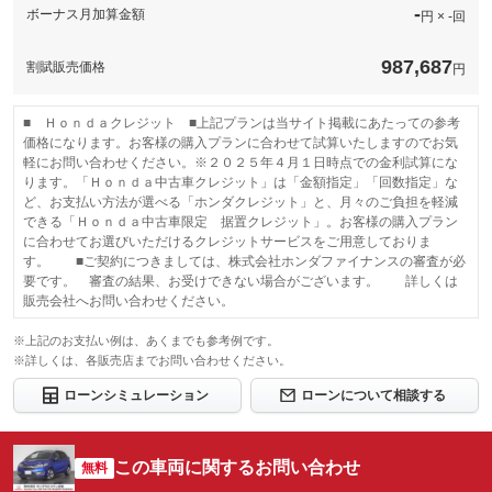
-
ボーナス月加算金額
円 × -回
987,687
割賦販売価格
円
■ Ｈｏｎｄａクレジット ■上記プランは当サイト掲載にあたっての参考
価格になります。お客様の購入プランに合わせて試算いたしますのでお気
軽にお問い合わせください。※２０２５年４月１日時点での金利試算にな
ります。「Ｈｏｎｄａ中古車クレジット」は「金額指定」「回数指定」な
ど、お支払い方法が選べる「ホンダクレジット」と、月々のご負担を軽減
できる「Ｈｏｎｄａ中古車限定 据置クレジット」。お客様の購入プラン
に合わせてお選びいただけるクレジットサービスをご用意しておりま
す。 ■ご契約につきましては、株式会社ホンダファイナンスの審査が必
要です。 審査の結果、お受けできない場合がございます。 詳しくは
販売会社へお問い合わせください。
※上記のお支払い例は、あくまでも参考例です。
※詳しくは、各販売店までお問い合わせください。
ローンシミュレーション
ローンについて相談する
この車両に関するお問い合わせ
無料