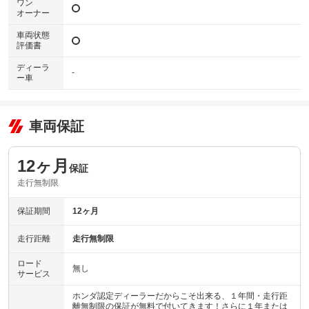
ワン
オーナー
車両状態
評価書
ディーラ
-
ー車
車両保証
12ヶ月
保証
走行無制限
保証期間
12ヶ月
走行距離
走行無制限
ロード
無し
サービス
ホンダ認定ディーラーだからこそ出来る、１年間・走行距
離無制限の保証が無料で付いてきます！さらに１年または