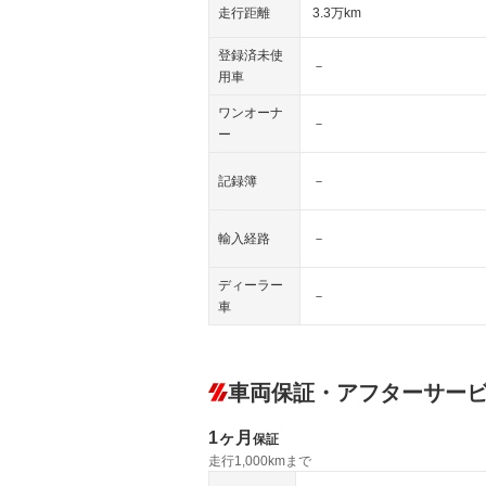
走行距離
3.3万km
登録済未使
－
用車
ワンオーナ
－
ー
記録簿
－
輸入経路
－
ディーラー
－
車
車両保証・アフターサー
1ヶ月
保証
走行1,000kmまで