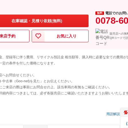
電話でのお問
無料
0078-6
在庫確認・見積り依頼(無料)
販売店への無
来店予約
お気に入り
QRコードで
金、登録等に伴う費用、リサイクル預託金 相当額等、購入時に必要な全ての費用が
一定の条件を付した価格になります。
店へお問合せください。
古車（Goo-net)を見た」とお伝えください。
にご来店の際は事前にお問合せの上、該当車両の有無をご確認ください。
詳細内容につきましては、必ず各販売店にご確認いただきますようお願いいたしま
用語解説
（