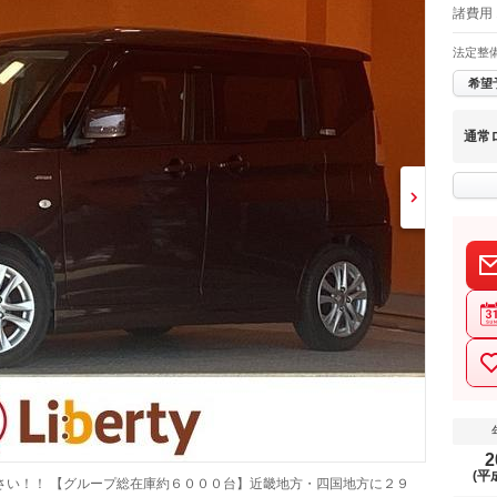
諸費用 
法定整
希望
通常
2
(平
さい！！ 【グループ総在庫約６０００台】近畿地方・四国地方に２９