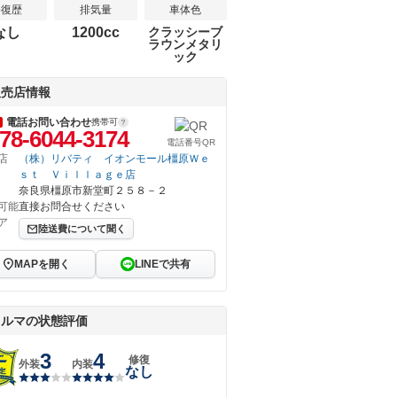
修復歴
排気量
車体色
なし
1200cc
クラッシーブ
ラウンメタリ
ック
販売店情報
電話お問い合わせ
携帯可
78-6044-3174
電話番号QR
店
（株）リバティ イオンモール橿原Ｗｅ
ｓｔ Ｖｉｌｌａｇｅ店
奈良県橿原市新堂町２５８－２
可能
直接お問合せください
ア
陸送費について聞く
MAPを開く
LINEで共有
クルマの状態評価
3
4
修復
外装
内装
なし