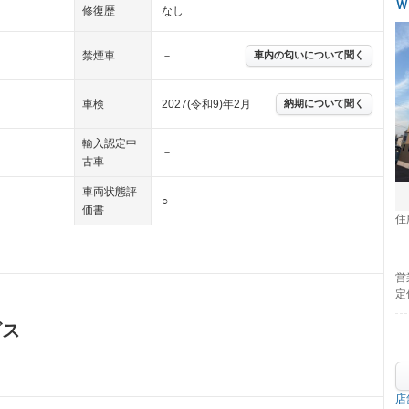
Ｗ
修復歴
なし
禁煙車
－
車内の匂いについて聞く
車検
2027(令和9)年2月
納期について聞く
輸入認定中
－
古車
車両状態評
○
価書
住
営
定
ビス
店