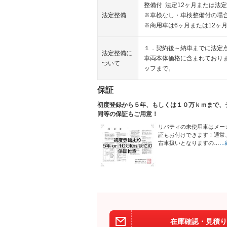
整備付 法定12ヶ月または法定
法定整備
※車検なし・車検整備付の場合
※商用車は6ヶ月または12ヶ
１．契約後～納車までに法定
法定整備に
車両本体価格に含まれており
ついて
ッフまで。
保証
初度登録から５年、もしくは１０万ｋｍまで、
同等の保証もご用意！
リバティの未使用車はメー
証もお付けできます！通常
古車扱いとなりますの…
…
在庫確認・見積り