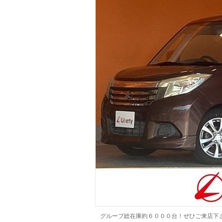
マガジン
車カタログ
自動車ローン
保険
レビュー
価格相場
教習所
用語集
グループ総在庫約６０００台！ぜひご来店下