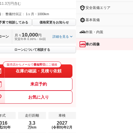
11.3万円含む
安全装備エリア
備：
整備付
保証：
1ヶ月・1000km
基本装備
予算で相談してみる
価格変更をお知らせ
外装・内装
10,000
月々
円
ローン
詳細を見る
実質年率 6.99%・84回
車の画像
ローンについて相談する
販売店からメールで
最短即日
にご連絡
在庫の確認・見積り依頼
来店予約
お気に入り
年式
走行距離
車検
016
3.3
2027
成28)年
万km
(令和9)年2月