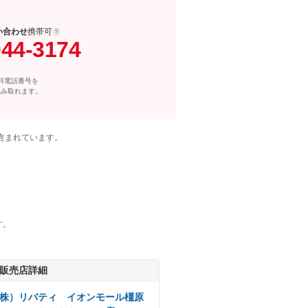
い合わせ
携帯可
044-3174
料電話番号を
読み取れます。
含まれています。
す。
販売店詳細
株）リバティ イオンモール橿原