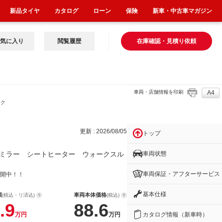
新品タイヤ
カタログ
ローン
保険
新車・中古車マガジン
気に入り
閲覧履歴
在庫確認・見積り依頼
車両・店舗情報を印刷
A4
ーク
更新 : 2026/08/05
トップ
車両状態
ミラー シートヒーター ウォークスル
車両保証・アフターサービス
開中！！
基本仕様
額
車両本体価格
(税込・リ済込)
(税込)
.9
88.6
カタログ情報（新車時）
万円
万円