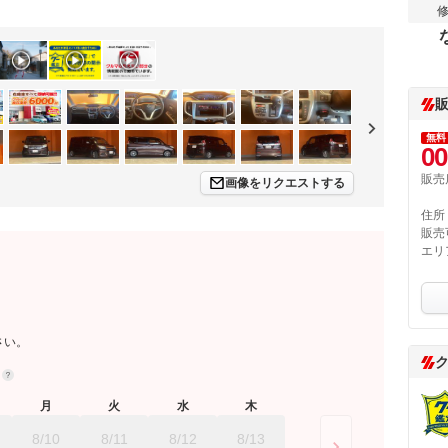
無料
00
販売
画像をリクエストする
住所
販売
エリ
さい。
約
月
火
水
木
8/10
8/11
8/12
8/13