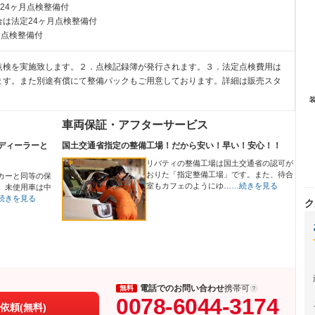
24ヶ月点検整備付
は法定24ヶ月点検整備付
月点検整備付
点検を実施致します。２．点検記録簿が発行されます。３．法定点検費用は
ます。また別途有償にて整備パックもご用意しております。詳細は販売スタ
車両保証・アフターサービス
ディーラーと
国土交通省指定の整備工場！だから安い！早い！安心！！
リバティの整備工場は国土交通省の認可が
おりた「指定整備工場」です。また、待合
カーと同等の保
室もカフェのようにゆ…
…続きを見る
、未使用車は中
続きを見る
ク
電話でのお問い合わせ
携帯可
無料
0078-6044-3174
依頼(無料)