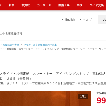
店
新車
車買取
カーリース
整備工場
車検
タイヤ交換
English
ヘルプ
お
）の中古車販売情報
オ・奈良県の中古車
ソリオ・奈良県橿原市の中古車
ライド・片側電動 スマートキー アイドリングストップ 電動格納ミラー シートヒーター ウォ
スライド・片側電動 スマートキー アイドリングストップ 電動格納
Ｄ ＵＳＢ（奈良県）
来店下さい！！ 【グループ総在庫約６０００台】近畿地方・四国地方に２９店舗展
支払総
1
/81
99