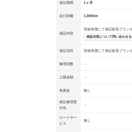
保証期間
1ヶ月
走行距離
1,000km
別途有償にて保証延長プラン
保証内容
保証内容について問い合わせる
保証項目
別途有償にて保証延長プラン
修理回数
－
上限金額
－
免責金
無し
保証修理受
－
付先
ロードサー
無し
ビス