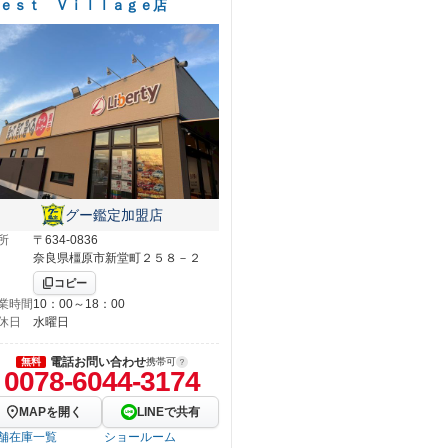
ｅｓｔ Ｖｉｌｌａｇｅ店
グー鑑定加盟店
所
〒634-0836
奈良県橿原市新堂町２５８－２
コピー
業時間
10：00～18：00
休日
水曜日
電話お問い合わせ
無料
携帯可
0078-6044-3174
MAPを開く
LINEで共有
舗在庫一覧
ショールーム