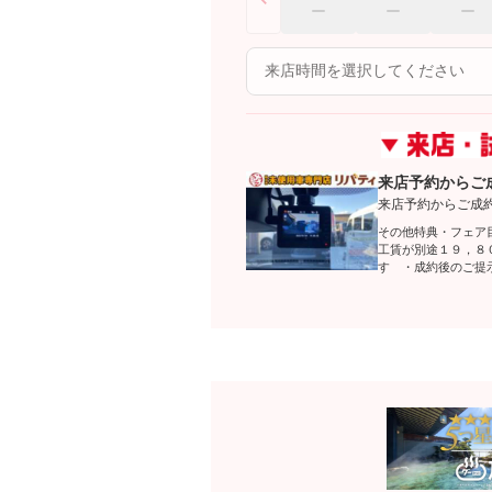
来店予約からご
来店予約からご成
その他特典・フェア
工賃が別途１９，８
す ・成約後のご提