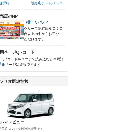
舗詳細
販売店ホームページ
売店のHP
（株）リバティ
グループ総在庫６０００
台以上の中からお選びい
ただけます。
両ページQRコード
QRコードをスマホで読み込むと車両詳
細ページに遷移できます
ソリオ関連情報
ルマレビュー
「普通=3.0」が評価軸の基準です）