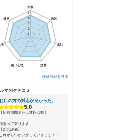
外装
外装
5
5
4
4
価格
価格
内装
内装
3
3
2
2
1
1
装備
装備
走行
走行
乗り心地
乗り心地
燃費
燃費
評価詳細を見る
ルマのクチコミ
お店の方の対応が良かった。
5.0
【所有期間または運転回数】
頑張って乗ります
【総合評価】
これからつかいがっていきます！！