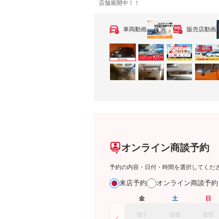
店舗展開中！！
車両動画
販売店動画
オンライン商談予約
予約の内容・日付・時間を選択してくだ
来店予約
オンライン商談予
金
土
日
8/7
8/8
8/9