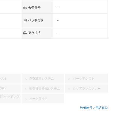
分類番号
－
ベッド付き
－
荷台寸法
－
シスト
自動駐車システム
パークアシスト
－
－
ボディ
衝突被害軽減システム
クリアランスソナー
－
－
緩和ヘッドレス
オートライト
－
装備略号／用語解説