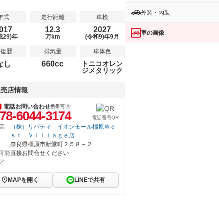
外装・内装
年式
走行距離
車検
017
12.3
2027
車の画像
成29)年
万km
(令和9)年9月
修復歴
排気量
車体色
なし
660cc
トニコオレン
ジメタリック
販売店情報
電話お問い合わせ
携帯可
78-6044-3174
電話番号QR
店
（株）リバティ イオンモール橿原Ｗｅ
ｓｔ Ｖｉｌｌａｇｅ店
奈良県橿原市新堂町２５８－２
可能
直接お問合せください
ア
MAPを開く
LINEで共有