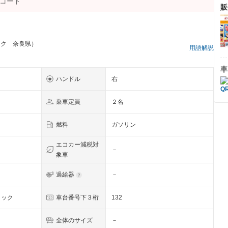
販
ック 奈良県）
用語解説
車
ハンドル
右
乗車定員
２名
燃料
ガソリン
エコカー減税対
－
象車
過給器
－
リック
車台番号下３桁
132
全体のサイズ
－