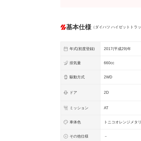
基本仕様
（ダイハツ ハイゼットトラ
年式(初度登録)
2017(平成29)年
排気量
660cc
駆動方式
2WD
ドア
2D
ミッション
AT
車体色
トニコオレンジメタ
その他仕様
－