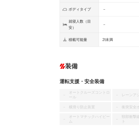
ボディタイプ
－
就寝人数（目
－
安）
積載可能量
2t未満
装備
運転支援・安全装備
オートクルーズコントロ
レーンア
－
－
ール
横滑り防止装置
衝突安全
－
－
オートマチックハイビー
頸部衝撃
－
－
ム
ト