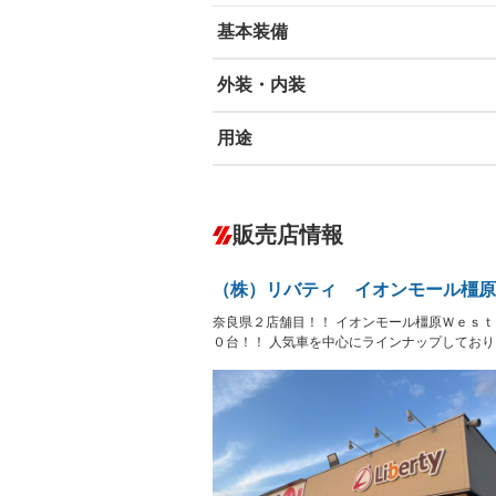
基本装備
外装・内装
エアバッグ：運転席/助手席
ABS
エアコン
－
用途
カーナビ
－
ダウンヒルアシストコントロール
－
オーディオ
－
冷凍（中温 -5℃）
冷凍（低温
－
－
盗難防止システム
アイドリ
－
－
ヘッドライトウォッシャ
販売店情報
革シート
－
－
ー
保冷
低床
－
－
Bluetooth接続
100V電源
－
LEDヘッドランプ
HID(キ
－
－
（株）リバティ イオンモール橿原
レンタカーアップ
展示・試
－
－
ETC
エアロ
－
－
奈良県２店舗目！！ イオンモール橿原Ｗｅｓ
フックイン付き
アームロ
－
－
０台！！ 人気車を中心にラインナップしており
ランフラットタイヤ
パワーシ
－
－
後輪ダブル
三方開
－
－
フルフラットシート
チップア
－
－
三転ダンプ
荷台幌付
－
－
シートヒーター
ウォーク
－
－
坂道発進補助装置
－
フロントカメラ
シートエ
－
－