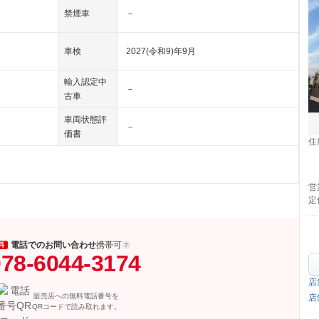
禁煙車
－
車検
2027(令和9)年9月
輸入認定中
－
古車
車両状態評
－
価書
住
営
定
電話でのお問い合わせ
携帯可
料
78-6044-3174
店
販売店への無料電話番号を
店
QRコードで読み取れます。