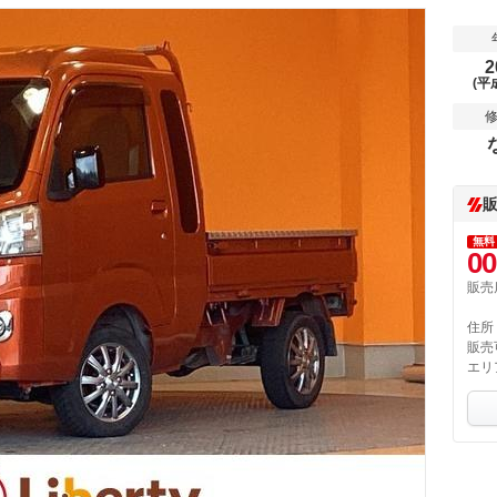
2
(平
無料
00
販売
住所
販売
エリ