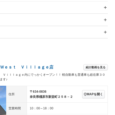
スライドドア
サンルーフ
－
－
Wエアコン
リフトアップ
－
－
TV
－
パワーステアリング
パワーウィンドウ
－
アルミホイール：アルミ
－ビジュアル
－
冷凍（超低温 -30℃以
ホイール
 -20℃）
冷蔵
－
－
下）
ングストップ
ドライブレコーダー
USB入力端子
－
ハーフレザーシート
キーレス
－
全低床（フルフラットロ
高床
－
－
クリーンディーゼル
センターデフロック
－
－
ー）
セノンライト)
ポータブルナビ
バックカメラ
－
－
Ｗｅｓｔ Ｖｉｌｌａｇｅ店
乗車
電動格納ミラー
ラジコン付き
－
－
紹介動画を見る
装備略号／用語解説
スマートキー
ローダウン
－
－
ｔ Ｖｉｌｌａｇｅ内にでっかくオープン！！ 軽自動車も普通車も総在庫３０
ール
垂直式
アーム式
－
－
ます♪
ート
3列シート
ベンチシート
－
－
ラッシングレール
サイドドア
－
－
ップシート
オットマン
電動格納サードシート
－
〒634-0836
－
MAPを開く
住所
き
クラッチレス
ヒッチメンバー
－
－
奈良県橿原市新堂町２５８－２
スルー
後席モニター
電動リアゲート
－
－
営業時間
10：00～18：00
アコン
全周囲カメラ
サイドカメラ
－
－