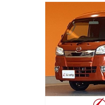
マガジン
車カタログ
自動車ローン
保険
レビュー
価格相場
教習所
用語集