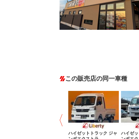
ルーフレール
エアサス
－
－
この販売店の同一車種
ハイゼットトラック ジャ
ハイゼッ
ンボエクストラ …
ンボエク