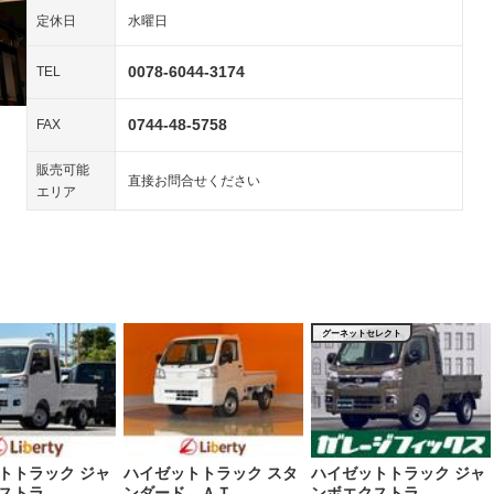
装備略号／用語解説
ペンション
定休日
水曜日
0078-6044-3174
TEL
装備略号／用語解説
0744-48-5758
FAX
販売可能
直接お問合せください
エリア
グーネットセレクト
トトラック ジャ
ハイゼットトラック スタ
ハイゼットトラック ジャ
ストラ …
ンダード ＡＴ …
ンボエクストラ …