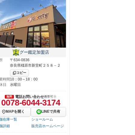
グー鑑定加盟店
所
〒634-0836
奈良県橿原市新堂町２５８－２
コピー
業時間
10：00～18：00
休日
水曜日
電話お問い合わせ
無料
携帯可
0078-6044-3174
MAPを開く
LINEで共有
舗在庫一覧
ショールーム
舗詳細
販売店ホームページ