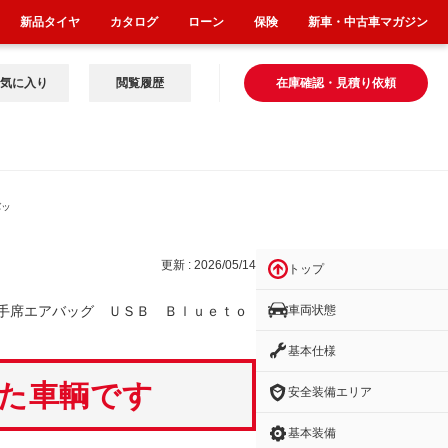
新品タイヤ
カタログ
ローン
保険
新車・中古車マガジン
気に入り
閲覧履歴
在庫確認・見積り依頼
バッ
更新 : 2026/05/14
トップ
車両状態
手席エアバッグ ＵＳＢ Ｂｌｕｅｔｏ
基本仕様
いた車輌です
安全装備エリア
基本装備