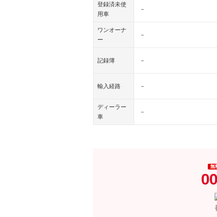
登録済未使
－
用車
ワンオーナ
－
ー
記録簿
－
輸入経路
－
ディーラー
－
車
無
00