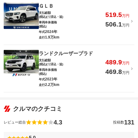
ＧＬＢ
支払総額
519.5
万円
(税込)(リ済込・追)
車両本体価格
506.1
万円
(税込)
2024年
年式
1.9万km
走行
ランドクルーザープラド
支払総額
489.9
万円
(税込)(リ済込・追)
車両本体価格
469.8
万円
(税込)
2023年
年式
2.2万km
走行
クルマのクチコミ
4.3
131
レビュー総合
投稿数
5.0