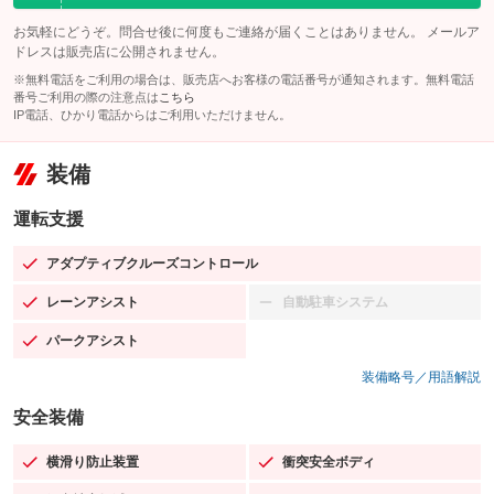
お気軽にどうぞ。問合せ後に何度もご連絡が届くことはありません。 メールア
ドレスは販売店に公開されません。
※無料電話をご利用の場合は、販売店へお客様の電話番号が通知されます。無料電話
番号ご利用の際の注意点は
こちら
IP電話、ひかり電話からはご利用いただけません。
装備
運転支援
アダプティブクルーズコントロール
：装備あり
レーンアシスト
自動駐車システム
：装備あり
：装備なし
パークアシスト
：装備あり
装備略号／用語解説
安全装備
横滑り防止装置
衝突安全ボディ
：装備あり
：装備あり