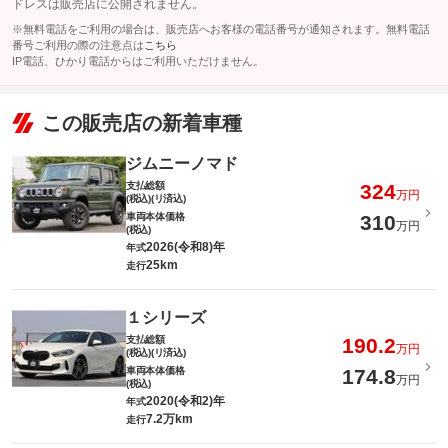
ドレスは販売店に公開されません。
※無料電話をご利用の場合は、販売店へお客様の電話番号が通知されます。無料電話
番号ご利用の際の注意点は
こちら
IP電話、ひかり電話からはご利用いただけません。
この販売店の新着車種
ジムニーノマド
支払総額
324
万円
(税込)(リ済込)
車両本体価格
310
万円
(税込)
2026(令和8)年
年式
25km
走行
１シリーズ
支払総額
190.2
万円
(税込)(リ済込)
車両本体価格
174.8
万円
(税込)
2020(令和2)年
年式
7.2万km
走行