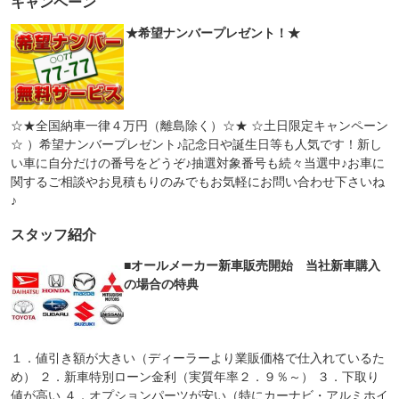
キャンペーン
★希望ナンバープレゼント！★
☆★全国納車一律４万円（離島除く）☆★ ☆土日限定キャンペーン
☆ ）希望ナンバープレゼント♪記念日や誕生日等も人気です！新し
い車に自分だけの番号をどうぞ♪抽選対象番号も続々当選中♪お車に
関するご相談やお見積もりのみでもお気軽にお問い合わせ下さいね
♪
スタッフ紹介
■オールメーカー新車販売開始 当社新車購入
の場合の特典
１．値引き額が大きい（ディーラーより業販価格で仕入れているた
め） ２．新車特別ローン金利（実質年率２．９％～） ３．下取り
値が高い ４．オプションパーツが安い（特にカーナビ・アルミホイ