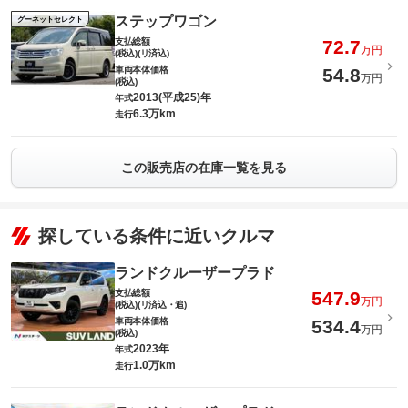
ステップワゴン
グーネットセレクト
支払総額
72.7
万円
(税込)(リ済込)
車両本体価格
54.8
万円
(税込)
2013(平成25)年
年式
6.3万km
走行
この販売店の在庫一覧を見る
探している条件に近いクルマ
ランドクルーザープラド
支払総額
547.9
万円
(税込)(リ済込・追)
車両本体価格
534.4
万円
(税込)
2023年
年式
1.0万km
走行