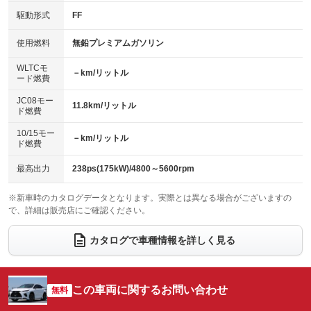
：装備あり
：装備あり
USB入力端子
Bluetooth接続
駆動形式
FF
：装備あり
：装備あり
HID(キセノンライト)
ポータブルナビ
：装備なし
：装備なし
100V電源
クリーンディーゼル
使用燃料
無鉛プレミアムガソリン
：装備あり
：装備なし
バックカメラ
ETC
：装備あり
：装備あり
センターデフロック
：装備なし
WLTCモ
エアロ
スマートキー
－km/リットル
：装備あり
：装備あり
ード燃費
レンタカーアップ
展示・試乗車
：装備なし
：装備なし
ローダウン
ランフラットタイヤ
：装備なし
：装備なし
JC08モー
11.8km/リットル
ド燃費
電動格納ミラー
：装備あり
パワーシート
3列シート
：装備あり
：装備なし
10/15モー
装備略号／用語解説
－km/リットル
ド燃費
ベンチシート
フルフラットシート
：装備なし
：装備なし
チップアップシート
オットマン
最高出力
238ps(175kW)/4800～5600rpm
：装備なし
：装備なし
電動格納サードシート
シートヒーター
：装備なし
：装備あり
※新車時のカタログデータとなります。実際とは異なる場合がございますの
で、詳細は販売店にご確認ください。
ウォークスルー
後席モニター
：装備なし
：装備なし
カタログで車種情報を詳しく見る
電動リアゲート
フロントカメラ
：装備あり
：装備なし
シートエアコン
全周囲カメラ
：装備あり
：装備なし
この車両に関するお問い合わせ
サイドカメラ
無料
ルーフレール
：装備あり
：装備なし