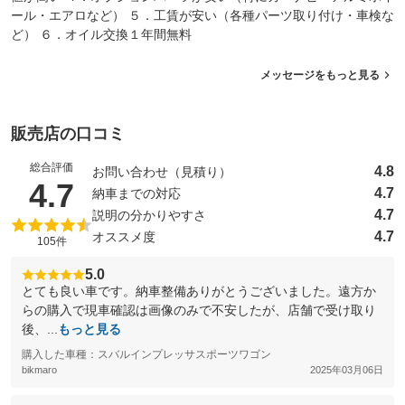
ール・エアロなど） ５．工賃が安い（各種パーツ取り付け・車検な
ど） ６．オイル交換１年間無料
メッセージをもっと見る
販売店の口コミ
総合評価
4.8
お問い合わせ（見積り）
（5点満点中）
4.7
4.7
納車までの対応
4.7
説明の分かりやすさ
4.7
オススメ度
105件
5.0
とても良い車です。納車整備ありがとうございました。遠方か
らの購入で現車確認は画像のみで不安したが、店舗で受け取り
後、...
もっと見る
購入した車種：スバルインプレッサスポーツワゴン
bikmaro
2025年03月06日