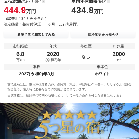
支払総額
車両本体価格
(税込/リ済込)
(税込)
444.9
434.8
万円
万円
（諸費用10.1万円を含む）
法定整備：
整備付
保証：
1ヶ月・走行無制限
希望予算で相談してみる
価格変更をお知らせ
走行距離
年式
修復歴
排気量
6.8
2020
2000
なし
万km
(令和2)年
cc
車検
車体色
2027(令和9)年3月
ホワイト
支払総額には、車両本体価格の他、保険料、税金、登録等に伴う費用、リサイクル預託金
相当額等、購入時に必要な全ての費用が含まれています。
当該価格は、登録等の時期や地域などについて一定の条件を付した価格になります。