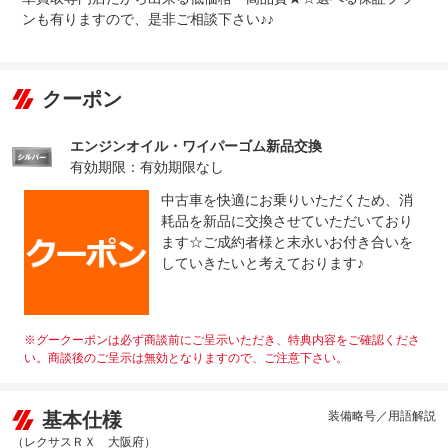
法定整備
※車検なし・車検整備付の場合は法定24ヶ月点検整備付
※商用車は6ヶ月または12ヶ月点検整備付
ンも有りますので、是非ご相談下さい♪♪
法定整備
-
について
クーポン
エンジンオイル・ワイパーゴム新品交換
有効期限：有効期限なし
中古車を快適にお乗りいただくため、消
耗品を新品に交換させていただいており
ます☆ご成約者様と末永いお付き合いを
していきたいと考えております♪
※グークーポンは必ず商談前にご呈示いただき、特典内容をご確認くださ
い。商談後のご呈示は無効となりますので、ご注意下さい。
基本仕様
装備略号／用語解説
（レクサスＲＸ 大阪府）