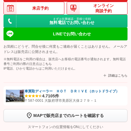
オンライン
来店予約
商談予約
まずは在庫確認・見積り依頼
無料電話でお問い合わせ
LINEでお問い合わせ
お気軽にどうぞ。問合せ後に何度もご連絡が届くことはありません。 メールア
ドレスは販売店に公開されません。
※無料電話をご利用の場合は、販売店へお客様の電話番号が通知されます。無料電話
番号ご利用の際の注意点は
こちら
IP電話、ひかり電話からはご利用いただけません。
詳細はこちら
車買取ディーラー ＨＯＴ ＤＲＩＶＥ（ホットドライブ）
4.7
105件
【STEP1】
認証画面でグーネットを友だち追加してから「許可する」ボタンを押
〒587-0001 大阪府堺市美原区大保２７９－１
します
MAPで販売店までのルートを確認する
【STEP2】
トーク画面で
ボタンをタップして問い合わせを
完了してください。
スマートフォンの位置情報をONにしてください