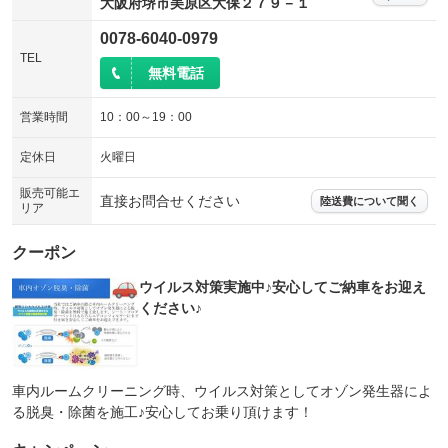
大阪府堺市美原区大保２７９－１
0078-6040-0979
TEL
無料電話
営業時間
10：00～19：00
定休日
火曜日
販売可能エ
直接お問合せください
陸送費について聞く
リア
クーポン
ウイルス対策実施中♪安心してご納車をお迎え
ください♪
車内ルームクリーニング時、ウイルス対策としてオゾン発生器によ
る脱臭・除菌を施工♪安心してお乗り頂けます！