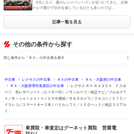
6月に入り、夏のレジャーシーズンが近づいてきた。次期
クルマ選びでSUVを探しているひとも多いのでは…
記事一覧を見る
その他の条件から探す
同じ条件から「ＲＸ」の中古車を探す
中古車
レクサスの中古車
ＲＸの中古車
ＲＸ・大阪府の中古車
ＲＸ・大阪府堺市美原区の中古車
レクサス ＲＸ ＲＸ３００ Ｆスポ
ーツ 赤レザーシート（ヒーター付）／サンルーフ／純正ナビ／フルセグＴ
Ｖ／Ｂｌｕｅｔｏｏｔｈ／ＵＳＢ接続／Ｂ＆Ｓカメラ／クルコン／ＥＴＣ／
ドラレコ／スマートキー２本／パドルシフト／ＬＥＤヘッド／純正２０アル
ミ
車買取・車査定はグーネット買取 営業電
話なし