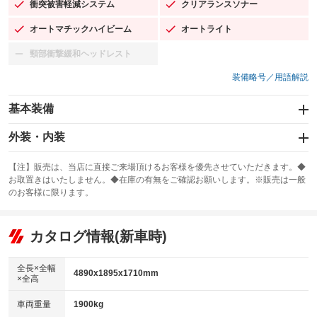
衝突被害軽減システム
クリアランスソナー
：装備あり
：装備あり
オートマチックハイビーム
オートライト
：装備あり
：装備あり
頸部衝撃緩和ヘッドレスト
：装備なし
装備略号／用語解説
基本装備
エアバッグ：運転席/助手席/サイド
外装・内装
：装備あり
スライドドア
カーナビ：メモリーナビ他
：装備なし
：装備あり
【注】販売は、当店に直接ご来場頂けるお客様を優先させていただきます。◆
お取置きはいたしません。◆在庫の有無をご確認お願いします。※販売は一般
サンルーフ
ABS
TV：フルセグ
：装備あり
：装備あり
：装備あり
のお客様に限ります。
エアコン
Wエアコン
オーディオ：CDまたはCDチェンジャー／ミュージックプレイヤー接続
：装備あり
：装備あり
：装備あり
可／ミュージックサーバー
リフトアップ
パワーステアリング
カタログ情報(新車時)
：装備なし
：装備あり
ビジュアル：ブルーレイ再生／DVD再生
：装備あり
ダウンヒルアシストコントロール
：装備なし
アルミホイール：20インチ
全長×全幅
：装備あり
4890x1895x1710mm
×全高
パワーウィンドウ
盗難防止システム
：装備あり
：装備あり
革シート
ハーフレザーシート
：装備あり
：装備なし
車両重量
1900kg
アイドリングストップ
ドライブレコーダー
：装備あり
：装備あり
キーレス
LEDヘッドランプ