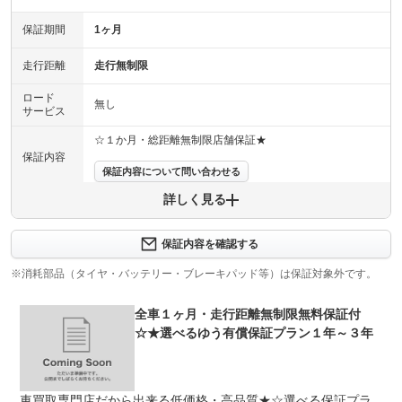
保証期間
1ヶ月
走行距離
走行無制限
ロード
無し
サービス
☆１か月・総距離無制限店舗保証★
保証内容
保証内容について問い合わせる
詳しく見る
保証項目
-
修理回数
-
保証内容を確認する
※消耗部品（タイヤ・バッテリー・ブレーキパッド等）は保証対象外です。
上限金額
-
全車１ヶ月・走行距離無制限無料保証付
免責金
無し
☆★選べるゆう有償保証プラン１年～３年
保証修理
-
受付先
整備付 法定12ヶ月または法定24ヶ月点検整備付
車買取専門店だから出来る低価格・高品質★☆選べる保証プラ