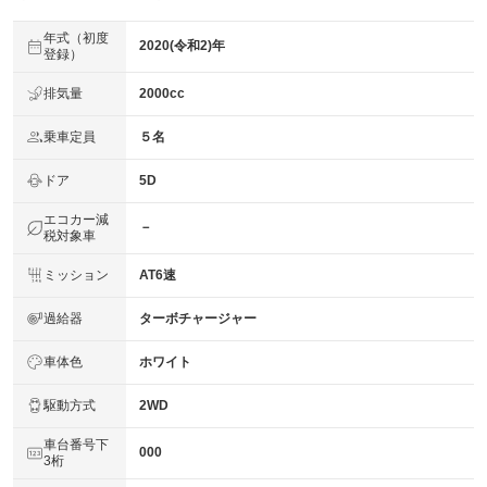
年式（初度
2020(令和2)年
登録）
排気量
2000cc
乗車定員
５名
ドア
5D
エコカー減
－
税対象車
ミッション
AT6速
過給器
ターボチャージャー
車体色
ホワイト
駆動方式
2WD
車台番号下
000
3桁