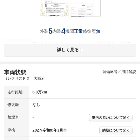
5
4
外装
内装
機関
修復歴
正常
無
気になるようなキズやへこみがあった場合は綺麗に補修済
みですが、 小さなキズやヘコミが残っている場合もありま
詳しく見る
外装
す。
(車両外装)
キズ・へこみについて問い合わせる
内装
車両状態
装備略号／用語解説
気になる汚れ等が、部分的にあります。
(内装状態)
（レクサスＲＸ 大阪府）
主要機関に不具合はありません。
機関
走行距離
6.8万km
詳細は鑑定書をご確認ください。
修復歴
修復歴
なし
※グー鑑定は保証サービスではございません。購入時は必ず現車をご確認
禁煙車
下さい。
-
車内の匂いについて聞く
※実際にお渡しするコンディションチェックシートにつきましては、形式
および表示項目が異なる場合がございます。
車検
2027(令和9)年3月
納期について聞く
?
※グー鑑定の評価はあくまでも記載している鑑定日の鑑定結果となりま
す。車両情報等の詳細は各販売店へお問い合わせ下さい。