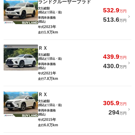
ランドクルーザープラド
支払総額
532.9
万円
(税込)(リ済込・追)
車両本体価格
513.6
万円
(税込)
2023年
年式
1.9万km
走行
ＲＸ
支払総額
439.9
万円
(税込)(リ済込・追)
車両本体価格
430.0
万円
(税込)
2021年
年式
7.8万km
走行
ＲＸ
支払総額
305.9
万円
(税込)(リ済込・追)
車両本体価格
294
万円
(税込)
2015年
年式
6.0万km
走行