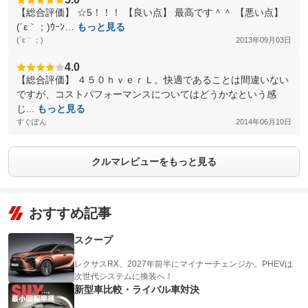
【総合評価】 ☆5！！！ 【良い点】 最高です＾＾ 【悪い点】
(´ε｀；)ｳｰﾝ…
もっと見る
(´ε｀；)
2013年09月03日
4.0
【総合評価】 ４５０ｈｖｅｒＬ。快適であることは間違いない
ですが、コストパフォーマンスについてはどうかなという感
じ...
もっと見る
すぐぽん
2014年06月10日
クルマレビューをもっと見る
おすすめ記事
スクープ
レクサスRX、2027年前半にマイナーチェンジか。PHEVは
次世代システムに換装へ！
新型車比較・ライバル車対決