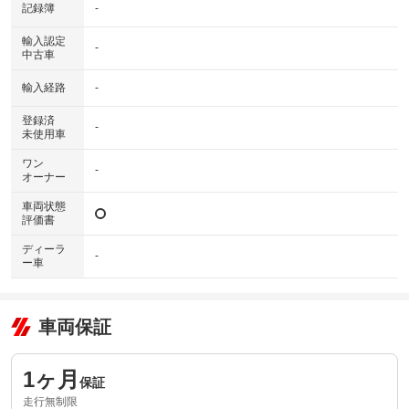
記録簿
-
輸入認定
-
中古車
輸入経路
-
登録済
-
未使用車
ワン
-
オーナー
車両状態
評価書
ディーラ
-
ー車
車両保証
1ヶ月
保証
走行無制限