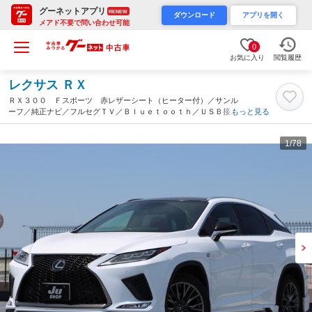
グーネットアプリ
RENEW
ダウンロード
アプリを開く
メアド不要で問い合わせ可能
0
お気に入り
閲覧履歴
レクサス ＲＸ
ＲＸ３００ Ｆスポーツ 赤レザーシート（ヒーター付）／サンル
ーフ／純正ナビ／フルセグＴＶ／Ｂｌｕｅｔｏｏｔｈ／ＵＳＢ接続
もっと見る
／Ｂ＆Ｓカメラ／クルコン／ＥＴＣ／ドラレコ／スマートキー２本
／パドルシフト／ＬＥＤヘッド／純正２０アルミ（大阪府）
1
/78