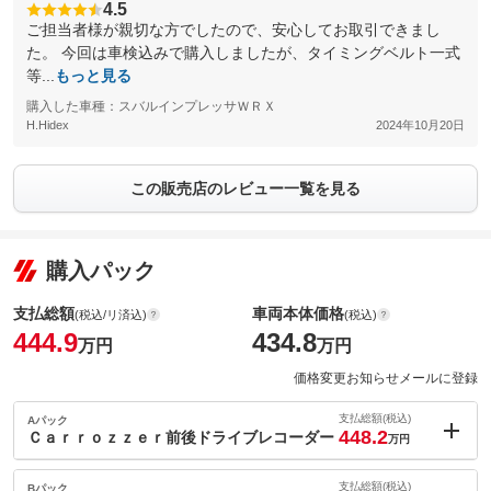
4.5
ご担当者様が親切な方でしたので、安心してお取引できまし
た。 今回は車検込みで購入しましたが、タイミングベルト一式
等...
もっと見る
購入した車種：スバルインプレッサＷＲＸ
H.Hidex
2024年10月20日
この販売店のレビュー一覧を見る
購入パック
支払総額
車両本体価格
(税込/リ済込)
(税込)
444.9
434.8
万円
万円
価格変更お知らせメールに登録
支払総額(税込)
Aパック
448.2
Ｃａｒｒｏｚｚｅｒ前後ドライブレコーダー
万円
内：オプシ
3.3
ョン価格
支払総額(税込)
Bパック
万円