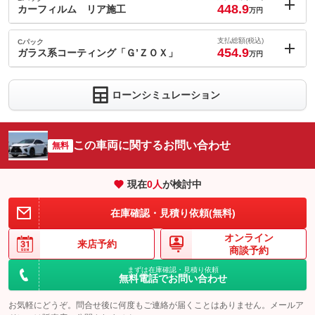
448.9
(税込)
カーフィルム リア施工
万円
車両本体価
434.8
万円
内：オプシ
格
4
ョン価格
支払総額(税込)
Cパック
万円
454.9
(税込)
ガラス系コーティング「Ｇ’ＺＯＸ」
万円
車両本体価
434.8
万円
内：オプシ
格
10
ョン価格
万円
ローンシミュレーション
(税込)
パック内容
車両本体価
434.8
万円
前後２カメラで走行時，前方・後方を録画できる、フルＨＤ対応
格
のＧＰＳ搭載ドライブレコーダー．衝撃録画（Ｇセンサー）、マ
パック内容
ニュアル録画が可能です。
この車両に関するお問い合わせ
無料
安定した冷暖房効率をアップする熱線遮断効果や断熱効果、内装
備考
－
を守り日焼けを防ぐため、全てのフィルムで９９％の紫外線カッ
現在
0
人
が検討中
トを実現しています。
パック内容
このパックの見積もり依頼（無料）
当店は、ガラス系コーティング「Ｇ’ＺＯＸ」の施工店となってお
備考
－
在庫確認・見積り依頼(無料)
ります。ぜひキレイをご体感ください。（納車時にコーテイング
をご依頼いただければ、お得な価格でご案内とさせていただきま
オンライン
す）
来店予約
このパックの見積もり依頼（無料）
商談予約
備考
－
まずは在庫確認・見積り依頼
無料電話でお問い合わせ
このパックの見積もり依頼（無料）
お気軽にどうぞ。問合せ後に何度もご連絡が届くことはありません。メールア