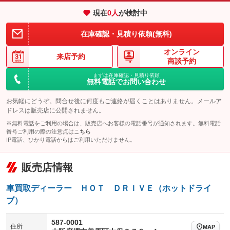
エアサスペンション
ヘッドライトウォッシャー
：装備なし
：装備なし
現在
0
人
が検討中
装備略号／用語解説
在庫確認・見積り依頼(無料)
オンライン
来店予約
商談予約
まずは在庫確認・見積り依頼
無料電話でお問い合わせ
お気軽にどうぞ。問合せ後に何度もご連絡が届くことはありません。メールア
ドレスは販売店に公開されません。
※無料電話をご利用の場合は、販売店へお客様の電話番号が通知されます。無料電話
番号ご利用の際の注意点は
こちら
IP電話、ひかり電話からはご利用いただけません。
販売店情報
車買取ディーラー ＨＯＴ ＤＲＩＶＥ（ホットドライ
ブ）
587-0001
住所
MAP