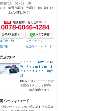
業時間
10：00～18：00
休日
毎週月曜日、火曜日（但し祝日お
よび月末は除く）
電話お問い合わせ
無料
携帯可
0078-6046-4284
MAPを開く
LINEで共有
舗在庫一覧
ショールーム
舗詳細
販売店ホームページ
売店のHP
Ｋｏｂｅ ＢＭＷ ＢＭ
Ｗ Ｐｒｅｍｉｕｍ Ｓ
ｅｌｅｃｔｉｏｎ 加古
川
BMW正規ディーラーだか
ら安心！ＫｏｂｅBMW
ＢＰＳ加古川店です！
両ページQRコード
QRコードをスマホで読み込むと車両詳