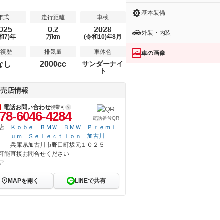
基本装備
年式
走行距離
車検
025
0.2
2028
外装・内装
和7)年
万km
(令和10)年8月
修復歴
排気量
車体色
車の画像
なし
2000cc
サンダーナイ
ト
販売店情報
電話お問い合わせ
携帯可
78-6046-4284
電話番号QR
店
Ｋｏｂｅ ＢＭＷ ＢＭＷ Ｐｒｅｍｉ
ｕｍ Ｓｅｌｅｃｔｉｏｎ 加古川
兵庫県加古川市野口町坂元１０２５
可能
直接お問合せください
ア
MAPを開く
LINEで共有