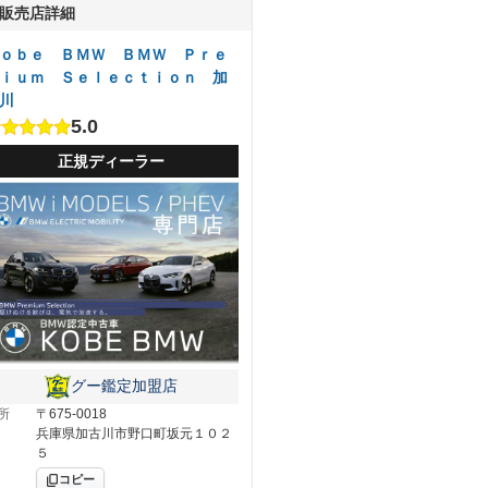
販売店詳細
ｏｂｅ ＢＭＷ ＢＭＷ Ｐｒｅ
ｉｕｍ Ｓｅｌｅｃｔｉｏｎ 加
川
5.0
正規ディーラー
グー鑑定加盟店
所
〒675-0018
兵庫県加古川市野口町坂元１０２
５
コピー