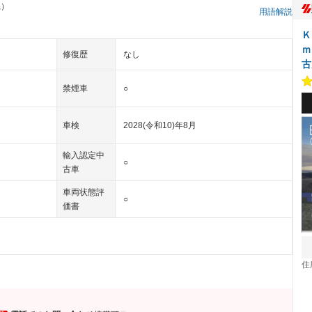
県）
用語解説
Ｋ
ｍ
修復歴
なし
古
禁煙車
○
車検
2028(令和10)年8月
輸入認定中
○
古車
車両状態評
○
価書
住