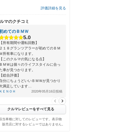
評価詳細を見る
ルマのクチコミ
初めてのＢＭＷ
5.0
【所有期間や運転回数】
２１８グランツアラーが初めてのＢＭ
Ｗ所有車になります。
【このクルマの気になる点】
ＢＭＷは個々のライフスタイルに合っ
た車が見つかります。
【総合評価】
自分にちょうどいいＢＭＷが見つかり
大満足しています…
ＫＥＮＯＨ
2020年05月16日投稿
クルマレビューをすべて見る
該当車種に対してのレビューです。表示物
、販売店に対するレビューではありません。