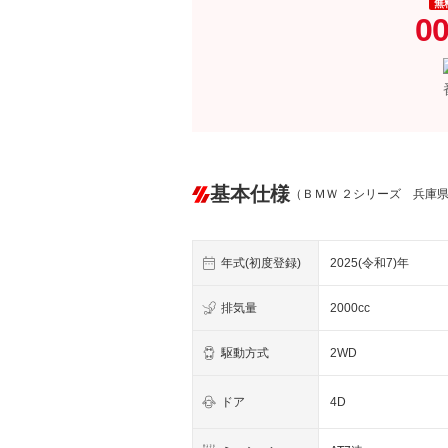
無
00
基本仕様
（ＢＭＷ ２シリーズ 兵庫
年式(初度登録)
2025(令和7)年
排気量
2000cc
駆動方式
2WD
ドア
4D