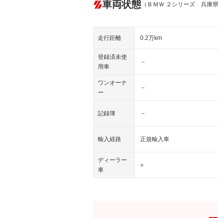
車両状態
（ＢＭＷ ２シリーズ 兵庫
走行距離
0.2万km
登録済未使
－
用車
ワンオーナ
－
ー
記録簿
－
輸入経路
正規輸入車
ディーラー
○
車