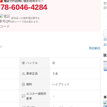
電話でのお問い合わせ
携帯可
料
営
78-6046-4284
定
販売店への無料電話番号を
QRコードで読み取れます。
店
店
県）
用語解説
販
ハンドル
右
乗車定員
５名
燃料
ハイブリッド
エコカー減税対
－
車
象車