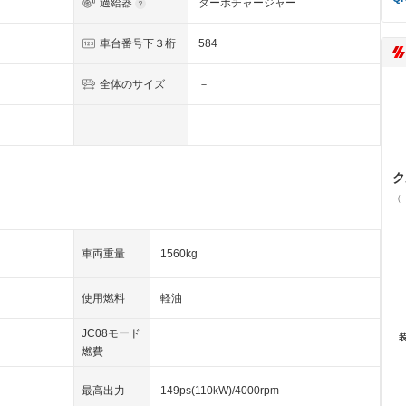
過給器
ターボチャージャー
車台番号下３桁
584
全体のサイズ
－
ク
（
車両重量
1560kg
使用燃料
軽油
JC08モード
－
燃費
最高出力
149ps(110kW)/4000rpm