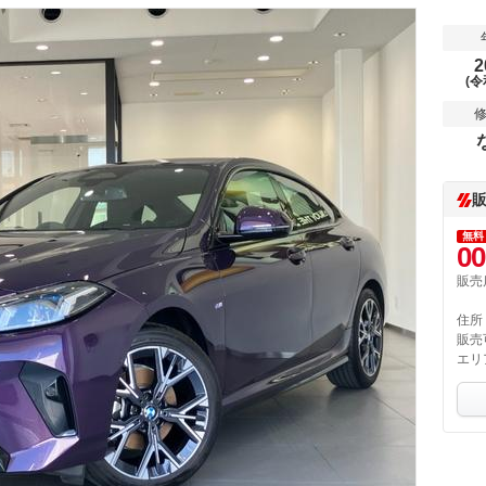
2
(令
無料
00
販売
住所
販売
エリ