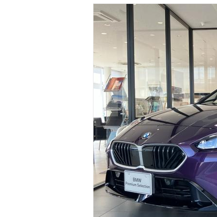
マガジン
車カタログ
自動車ローン
保険
レビュー
価格相場
教習所
用語集