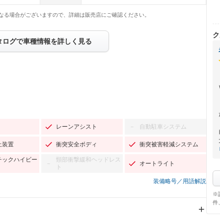
なる場合がございますので、詳細は販売店にご確認ください。
ク
タログで車種情報を詳しく見る
レーンアシスト
自動駐車システム
－
止装置
衝突安全ボディ
衝突被害軽減システム
チックハイビー
頸部衝撃緩和ヘッドレス
オートライト
－
ト
装備略号／用語解説
※
件