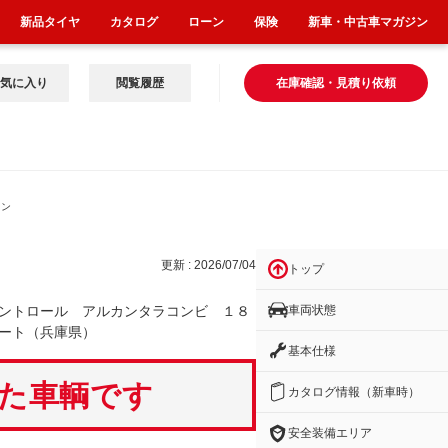
新品タイヤ
カタログ
ローン
保険
新車・中古車マガジン
気に入り
閲覧履歴
在庫確認・見積り依頼
カン
更新 : 2026/07/04
トップ
車両状態
ントロール アルカンタラコンビ １８
ート（兵庫県）
基本仕様
いた車輌です
カタログ情報（新車時）
安全装備エリア