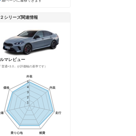
細ページに遷移できます
２シリーズ関連情報
ルマレビュー
「普通=3.0」が評価軸の基準です）
外装
外装
5
5
4
4
価格
価格
内装
内装
3
3
2
2
1
1
装備
装備
走行
走行
乗り心地
乗り心地
燃費
燃費