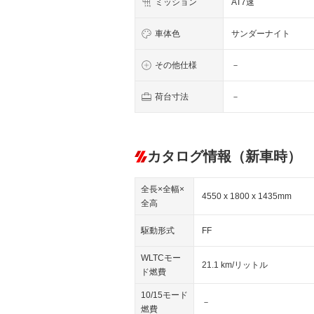
ミッション
AT7速
車体色
サンダーナイト
その他仕様
－
荷台寸法
－
カタログ情報（新車時）
全長×全幅×
4550 x 1800 x 1435mm
全高
駆動形式
FF
WLTCモー
21.1 km/リットル
ド燃費
10/15モード
－
燃費