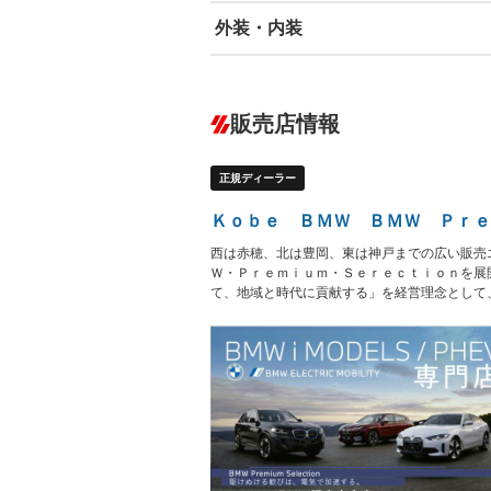
外装・内装
エアバッグ：運転席/助手席/サイド
ABS
エアコン
カーナビ：メモリーナビ他
ダウンヒルアシストコントロール
－
販売店情報
オーディオ
－
盗難防止システム
アイドリ
ヘッドライトウォッシャ
革シート
－
－
正規ディーラー
ー
Bluetooth接続
100V電源
－
LEDヘッドランプ
HID(キ
－
Ｋｏｂｅ ＢＭＷ ＢＭＷ Ｐｒｅ
レンタカーアップ
展示・試
－
－
西は赤穂、北は豊岡、東は神戸までの広い販売
ETC2.0
エアロ
－
Ｗ・Ｐｒｅｍｉｕｍ・Ｓｅｒｅｃｔｉｏｎを展
て、地域と時代に貢献する」を経営理念として
ランフラットタイヤ
パワーシ
－
フルフラットシート
チップア
－
－
シートヒーター
ウォーク
－
フロントカメラ
シートエ
－
－
ルーフレール
エアサス
－
－