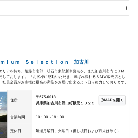
スライドドア
サンルーフ
－
－
Wエアコン
リフトアップ
－
－
TV
－
パワーステアリング
パワーウィンドウ
アルミホイール：18イ
－ビジュアル
－
ンチ
ングストップ
ドライブレコーダー
USB入力端子
－
ハーフレザーシート
キーレス
－
クリーンディーゼル
センターデフロック
－
－
セノンライト)
ポータブルナビ
バックカメラ
－
ｍｉｕｍ Ｓｅｌｅｃｔｉｏｎ 加古川
乗車
電動格納ミラー
エリアを持ち、姫路市南部、明石市東部新車拠点を、また加古川市内にＢＭ
スマートキー
ローダウン
－
開しております。 「お客様に感動いただき、選ばれ誇れるＢＭＷ販売店とし
装備略号／用語解説
、社員全員がお客様に最高の満足をお届け出来るよう日々努力しております。
ート
3列シート
ベンチシート
－
－
ップシート
オットマン
電動格納サードシート
－
－
〒675-0018
MAPを開く
住所
兵庫県加古川市野口町坂元１０２５
スルー
後席モニター
電動リアゲート
－
－
アコン
全周囲カメラ
サイドカメラ
－
－
営業時間
10：00～18：00
ペンション
定休日
毎週月曜日、火曜日（但し祝日および月末は除く）