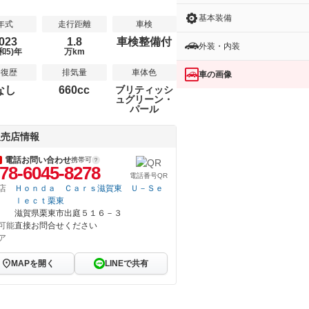
基本装備
年式
走行距離
車検
023
1.8
車検整備付
外装・内装
和5)年
万km
修復歴
排気量
車体色
車の画像
なし
660cc
ブリティッシ
ュグリーン・
パール
販売店情報
電話お問い合わせ
携帯可
78-6045-8278
電話番号QR
店
Ｈｏｎｄａ Ｃａｒｓ滋賀東 Ｕ－Ｓｅ
ｌｅｃｔ栗東
滋賀県栗東市出庭５１６－３
可能
直接お問合せください
ア
MAPを開く
LINEで共有