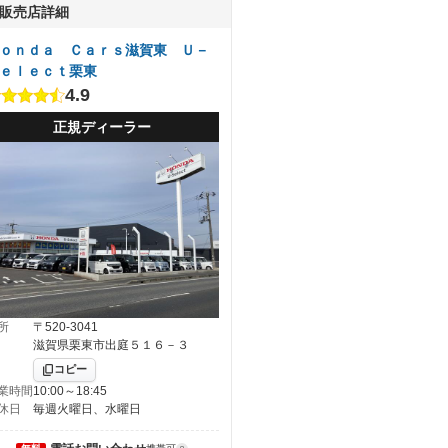
販売店詳細
ｏｎｄａ Ｃａｒｓ滋賀東 Ｕ－
ｅｌｅｃｔ栗東
4.9
正規ディーラー
所
〒520-3041
滋賀県栗東市出庭５１６－３
コピー
業時間
10:00～18:45
休日
毎週火曜日、水曜日