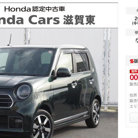
2
(令
無料
00
販売
住所
販売
エリ