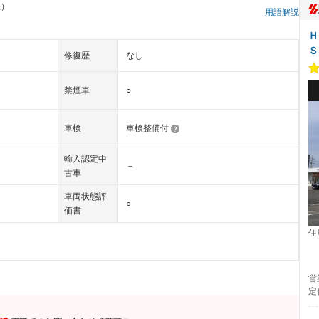
県）
用語解説
Ｈ
Ｓ
修復歴
なし
禁煙車
○
車検
車検整備付
輸入認定中
－
古車
車両状態評
○
価書
住
営
定