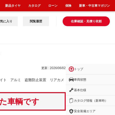
新品タイヤ
カタログ
ローン
保険
新車・中古車マガジン
気に入り
閲覧履歴
在庫確認・見積り依頼
装置
更新 : 2026/06/02
トップ
車両状態
イト アルミ 盗難防止装置 リアカメ
基本仕様
いた車輌です
カタログ情報（新車時）
安全装備エリア