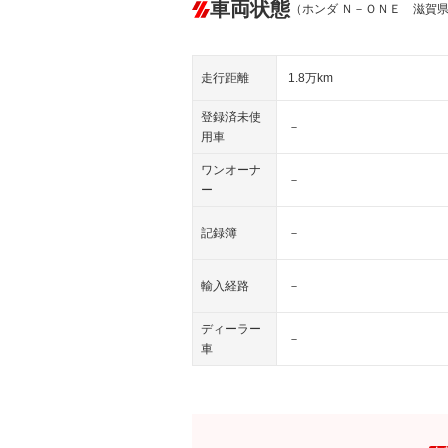
車両状態
（ホンダ Ｎ－ＯＮＥ 滋賀
走行距離
1.8万km
登録済未使
－
用車
ワンオーナ
－
ー
記録簿
－
輸入経路
－
ディーラー
－
車