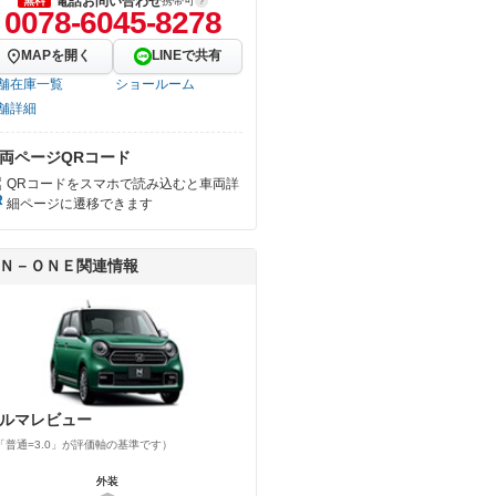
電話お問い合わせ
無料
携帯可
0078-6045-8278
MAPを開く
LINEで共有
舗在庫一覧
ショールーム
舗詳細
両ページQRコード
QRコードをスマホで読み込むと車両詳
細ページに遷移できます
Ｎ－ＯＮＥ関連情報
ルマレビュー
「普通=3.0」が評価軸の基準です）
外装
外装