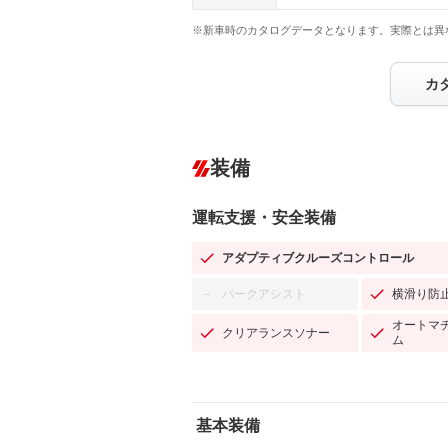
※新車時のカタログデータとなります。実際とは異
カ
装備
運転支援・安全装備
アダプティブクルーズコントロール
パークアシスト
横滑り防
－
オートマ
クリアランスソナー
ム
基本装備