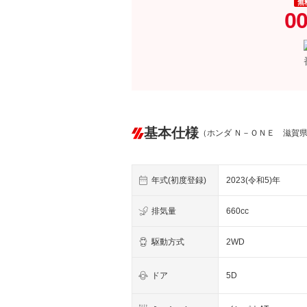
無
00
基本仕様
（ホンダ Ｎ－ＯＮＥ 滋賀
年式(初度登録)
2023(令和5)年
排気量
660cc
駆動方式
2WD
ドア
5D