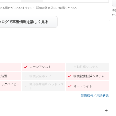
なる場合がございますので、詳細は販売店にご確認ください。
※
件
タログで車種情報を詳しく見る
レーンアシスト
自動駐車システム
－
止装置
衝突安全ボディ
衝突被害軽減システム
－
チックハイビー
頸部衝撃緩和ヘッドレス
オートライト
－
ト
装備略号／用語解説