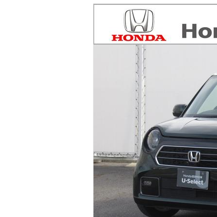
マガジン
車カタログ
自動車ローン
保険
レビュー
価格相場
教習所
用語集