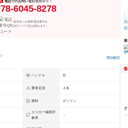
電話でのお問い合わせ
携帯可
料
78-6045-8278
店
販売店への無料電話番号を
QRコードで読み取れます。
店
車
県）
用語解説
ハンドル
右
乗車定員
４名
燃料
ガソリン
ク
エコカー減税対
－
（
象車