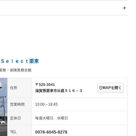
スライドドア
サンルーフ
－
－
Wエアコン
リフトアップ
－
－
TV：フルセグ
パワーステアリング
パワーウィンドウ
ビジュアル：-／DVD再
アルミホイール：アルミ
生
ホイール
ングストップ
ドライブレコーダー
USB入力端子
－
ハーフレザーシート
キーレス
－
クリーンディーゼル
センターデフロック
－
－
セノンライト)
ポータブルナビ
バックカメラ
－
Ｓｅｌｅｃｔ栗東
乗車
電動格納ミラー
業務・保険業務全般
スマートキー
ローダウン
－
装備略号／用語解説
ート
3列シート
ベンチシート
－
－
〒520-3041
MAPを開く
住所
滋賀県栗東市出庭５１６－３
ップシート
オットマン
電動格納サードシート
－
－
スルー
後席モニター
電動リアゲート
－
－
営業時間
10:00～18:45
アコン
全周囲カメラ
サイドカメラ
－
－
定休日
毎週火曜日、水曜日
ペンション
0078-6045-8278
TEL