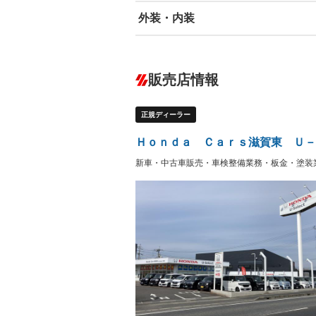
外装・内装
エアバッグ：運転席/助手席/サイド
ABS
エアコン
カーナビ：メモリーナビ他
ダウンヒルアシストコントロール
－
販売店情報
オーディオ：CDまたはCDチェンジャー
盗難防止システム
アイドリ
ヘッドライトウォッシャ
革シート
－
－
正規ディーラー
ー
Bluetooth接続
100V電源
－
LEDヘッドランプ
HID(キ
－
Ｈｏｎｄａ Ｃａｒｓ滋賀東 Ｕ－
レンタカーアップ
展示・試
－
－
新車・中古車販売・車検整備業務・板金・塗装
ETC
エアロ
－
－
ランフラットタイヤ
パワーシ
－
－
フルフラットシート
チップア
－
シートヒーター
ウォーク
－
フロントカメラ
シートエ
－
－
ルーフレール
エアサス
－
－