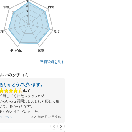
5
5
4
4
価格
価格
内装
内装
3
3
2
2
1
1
装備
装備
走行
走行
乗り心地
乗り心地
燃費
燃費
評価詳細を見る
ルマのクチコミ
ありがとうございます。
4.7
担当してくれたスタッフの方、
いろいろな質問にしんしに対応して頂
いて、良かったです。
ありがとうございました。
はごろも
2021年08月22日投稿