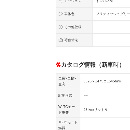
ミッション
インパネAT
車体色
ブリティッシュグリ
その他仕様
－
荷台寸法
－
カタログ情報（新車時）
全長×全幅×
3395 x 1475 x 1545mm
全高
駆動形式
FF
WLTCモー
23 km/リットル
ド燃費
10/15モード
－
燃費