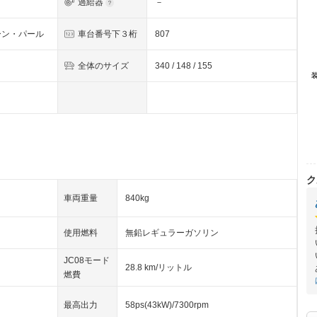
過給器
－
ーン・パール
車台番号下３桁
807
全体のサイズ
340 / 148 / 155
ク
車両重量
840kg
使用燃料
無鉛レギュラーガソリン
JC08モード
28.8 km/リットル
燃費
最高出力
58ps(43kW)/7300rpm