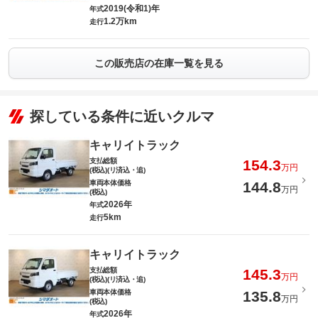
2019(令和1)年
年式
1.2万km
走行
この販売店の在庫一覧を見る
探している条件に近いクルマ
キャリイトラック
支払総額
154.3
万円
(税込)(リ済込・追)
車両本体価格
144.8
万円
(税込)
2026年
年式
5km
走行
キャリイトラック
支払総額
145.3
万円
(税込)(リ済込・追)
車両本体価格
135.8
万円
(税込)
2026年
年式