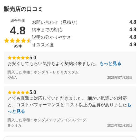
販売店の口コミ
総合評価
4.8
お問い合わせ（見積り）
（5点満点中）
4.8
4.8
納車までの対応
4.8
説明の分かりやすさ
4.9
オススメ度
95件
5.0
お安くしてもらい気持ちよく契約出来ました。
もっと見る
購入した車種：ホンダＮ－ＢＯＸカスタム
KANA
2026年07月20日
5.0
とても真摯に対応していただきました。 細かい気遣いの対応
と、コストパフォーマンスと コスト以上の品質がありました
も
っと見る
購入した車種：ホンダステップワゴンスパーダ
ヨシオカ
2026年02月28日