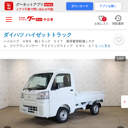
グーネットアプリ
RENEW
ダウンロード
アプリを開く
メアド不要で問い合わせ可能
0
お気に入り
閲覧履歴
ダイハツ ハイゼットトラック
ハイルーフ ４ＷＤ 軽トラック ＣＶＴ 衝突被害軽減システ
ム クリアランスソナー アイドリングストップ ＥＳＣ エアコ
もっと見る
ン パワーウィンドウ 運転席エアバッグ（奈良県）
1
/65