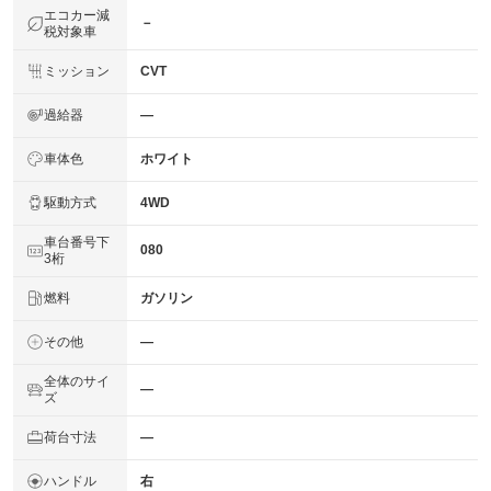
エコカー減
－
税対象車
ミッション
CVT
過給器
―
車体色
ホワイト
駆動方式
4WD
車台番号下
080
3桁
燃料
ガソリン
その他
―
全体のサイ
―
ズ
荷台寸法
―
ハンドル
右