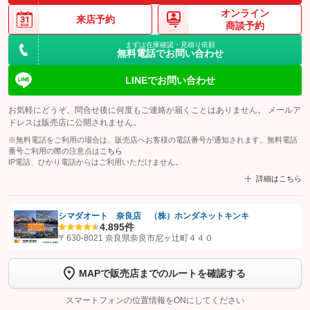
オンライン
来店予約
商談予約
まずは在庫確認・見積り依頼
無料電話でお問い合わせ
LINEでお問い合わせ
お気軽にどうぞ。問合せ後に何度もご連絡が届くことはありません。 メールア
ドレスは販売店に公開されません。
※無料電話をご利用の場合は、販売店へお客様の電話番号が通知されます。無料電話
番号ご利用の際の注意点は
こちら
IP電話、ひかり電話からはご利用いただけません。
詳細はこちら
シマダオート 奈良店 （株）ホンダネットキンキ
4.8
95件
【STEP1】
認証画面でグーネットを友だち追加してから「許可する」ボタンを押
〒630-8021 奈良県奈良市尼ヶ辻町４４０
します
MAPで販売店までのルートを確認する
【STEP2】
トーク画面で
ボタンをタップして問い合わせを
完了してください。
スマートフォンの位置情報をONにしてください