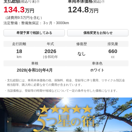
支払総額
車両本体価格
(税込/リ未)
(税込)
134.3
124.8
万円
万円
（諸費用9.5万円を含む）
法定整備：
整備無
保証：
3ヶ月・3000km
希望予算で相談してみる
価格変更をお知らせ
走行距離
年式
修復歴
排気量
18
2026
660
なし
km
(令和8)年
cc
車検
車体色
2028(令和10)年4月
ホワイト
支払総額には、車両本体価格の他、保険料、税金、登録等に伴う費用、リサイクル預託金
相当額等、購入時に必要な全ての費用が含まれています。
当該価格は、登録等の時期や地域などについて一定の条件を付した価格になります。