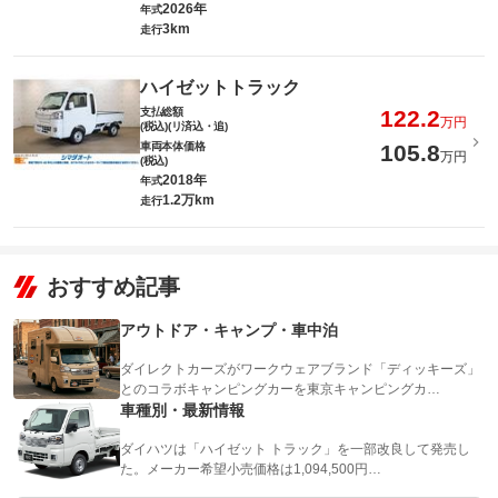
2026年
年式
3km
走行
ハイゼットトラック
支払総額
122.2
万円
(税込)(リ済込・追)
車両本体価格
105.8
万円
(税込)
2018年
年式
1.2万km
走行
おすすめ記事
アウトドア・キャンプ・車中泊
ダイレクトカーズがワークウェアブランド「ディッキーズ」
とのコラボキャンピングカーを東京キャンピングカ…
車種別・最新情報
ダイハツは「ハイゼット トラック」を一部改良して発売し
た。メーカー希望小売価格は1,094,500円…