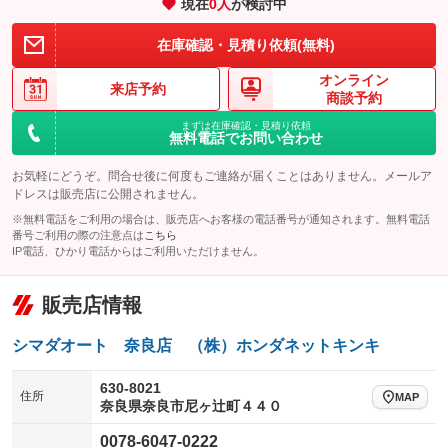
現在
0
人
が検討中
アイドリングストップ
ドライブレコーダー
キーレス
LEDヘッドランプ
：装備あり
：装備なし
：装備あり
：装備なし
在庫確認・見積り依頼(無料)
USB入力端子
Bluetooth接続
HID(キセノンライト)
ポータブルナビ
：装備なし
：装備なし
：装備なし
：装備なし
オンライン
100V電源
クリーンディーゼル
バックカメラ
ETC
来店予約
：装備なし
：装備なし
：装備なし
：装備なし
商談予約
センターデフロック
エアロ
スマートキー
：装備なし
まずは在庫確認・見積り依頼
：装備なし
：装備なし
無料電話でお問い合わせ
ラジコン付き
フックイン付き
ローダウン
ランフラットタイヤ
：装備なし
：装備なし
：装備なし
：装備なし
お気軽にどうぞ。問合せ後に何度もご連絡が届くことはありません。メールア
アームロール
垂直式
パワーシート
3列シート
：装備なし
：装備なし
ドレスは販売店に公開されません。
：装備なし
：装備なし
※無料電話をご利用の場合は、販売店へお客様の電話番号が通知されます。無料電話
アーム式
後輪ダブル
ベンチシート
フルフラットシート
：装備なし
：装備なし
：装備なし
：装備なし
番号ご利用の際の注意点は
こちら
IP電話、ひかり電話からはご利用いただけません。
三方開
ラッシングレール
チップアップシート
オットマン
：装備なし
：装備なし
：装備なし
：装備なし
サイドドア
三転ダンプ
電動格納サードシート
シートヒーター
：装備なし
：装備なし
販売店情報
：装備なし
：装備なし
荷台幌付き
クラッチレス
ウォークスルー
後席モニター
：装備なし
：装備なし
：装備なし
：装備なし
シマダオート 奈良店 （株）ホンダネットキンキ
ヒッチメンバー
坂道発進補助装置
電動リアゲート
フロントカメラ
：装備なし
：装備なし
：装備なし
：装備なし
630-8021
住所
レンタカーアップ
展示・試乗車
MAP
シートエアコン
全周囲カメラ
：装備なし
：装備なし
奈良県奈良市尼ヶ辻町４４０
：装備なし
：装備なし
電動格納ミラー
サイドカメラ
ルーフレール
：装備なし
0078-6047-0222
：装備なし
：装備なし