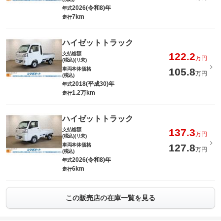
2026(令和8)年
年式
7km
走行
ハイゼットトラック
支払総額
122.2
万円
(税込)(リ未)
車両本体価格
105.8
万円
(税込)
2018(平成30)年
年式
1.2万km
走行
ハイゼットトラック
支払総額
137.3
万円
(税込)(リ未)
車両本体価格
127.8
万円
(税込)
2026(令和8)年
年式
6km
走行
この販売店の在庫一覧を見る