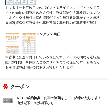
のお客様は、当社の【ロングラン保証】もしくは【グー保
証】のご利用をおススメ致します。
シマダオート車検７つのポイント１サイドスリップ・ヘッドラ
イトの光軸の調整料込み２点検・整備保証付３車検時のエンジ
無し
免責金
納車時より３か月３，０００ｋｍ（※いずれか早い方とな
ンオイル交換無料４室内清掃がずっと無料５洗車がずっと無料
ります）の期間適用となります。
６国家資格保有整備士が車検整備７車検時の代車貸出が無料
保証修理
シマダオート全店が対象店舗となります。お近くのシマダ
受付先
オートまでお持ち込み下さい。
ロングラン保証
法定整備
整備無 車両状態については販売店にご確認ください
法定整備
-
について
中古車に別途お付けしている保証です。２年間の間なら走行距
離は無制限！車体購入価格の８０％までの保証です。もちろん
お車修理中は同様の代車をお貸しいたします。
クーポン
NETご成約特典！お車の除菌をしてご納車いたします！
有効期限：有効期限なし