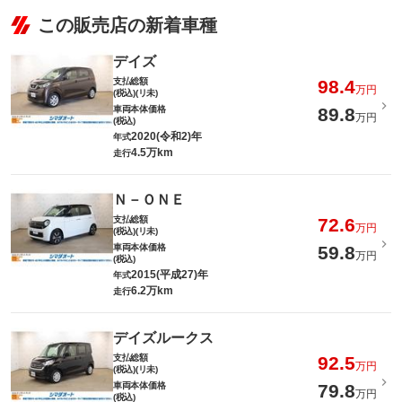
この販売店の新着車種
デイズ
支払総額
98.4
万円
(税込)(リ未)
車両本体価格
89.8
万円
(税込)
2020(令和2)年
年式
4.5万km
走行
Ｎ－ＯＮＥ
支払総額
72.6
万円
(税込)(リ未)
車両本体価格
59.8
万円
(税込)
2015(平成27)年
年式
6.2万km
走行
デイズルークス
支払総額
92.5
万円
(税込)(リ未)
車両本体価格
79.8
万円
(税込)