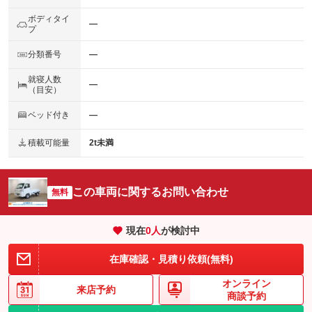
ボディタイ
―
プ
分類番号
―
就寝人数
―
（目安）
ベッド付き
―
積載可能量
2t未満
この車両に関するお問い合わせ
無料
現在
0
人
が検討中
在庫確認・見積り依頼(無料)
オンライン
来店予約
商談予約