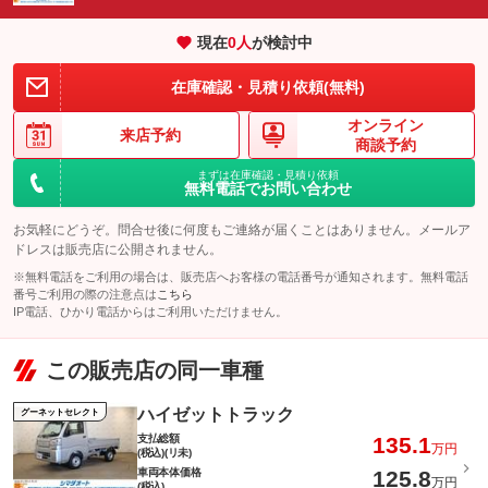
安心・安全のロードサービス内容！バッテリー上がりやタイヤの
備考
パック内容
パンク、故障時の牽引など充実サポートが盛りだくさん！！
現在
0
人
が検討中
あなたのお好きなナンバーで登録しませんか？抽選ナンバー以外
在庫確認・見積り依頼(無料)
でしたら承っております。是非ご検討ください
このパックの見積もり依頼（無料）
オンライン
備考
－
来店予約
商談予約
まずは在庫確認・見積り依頼
無料電話でお問い合わせ
このパックの見積もり依頼（無料）
お気軽にどうぞ。問合せ後に何度もご連絡が届くことはありません。メールア
ドレスは販売店に公開されません。
※無料電話をご利用の場合は、販売店へお客様の電話番号が通知されます。無料電話
番号ご利用の際の注意点は
こちら
IP電話、ひかり電話からはご利用いただけません。
この販売店の同一車種
ハイゼットトラック
グーネットセレクト
支払総額
135.1
万円
(税込)(リ未)
車両本体価格
125.8
万円
(税込)