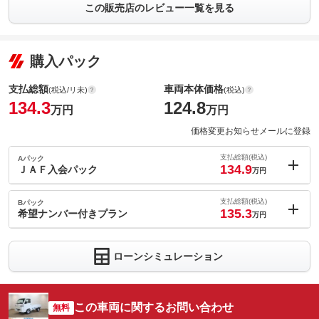
この販売店のレビュー一覧を見る
購入パック
支払総額
車両本体価格
(税込/リ未)
(税込)
134.3
124.8
万円
万円
価格変更お知らせメールに登録
支払総額(税込)
Aパック
134.9
ＪＡＦ入会パック
万円
内：オプシ
0.6
ョン価格
支払総額(税込)
Bパック
万円
135.3
(税込)
希望ナンバー付きプラン
万円
車両本体価
124.8
万円
内：オプシ
格
1
ョン価格
万円
ローンシミュレーション
(税込)
車両本体価
124.8
万円
格
パック内容
この車両に関するお問い合わせ
無料