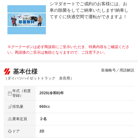
シマダオートでご成約のお客様には、お
車の除菌をしてご納車いたします!納車し
てすぐに快適空間で運転ができますよ！
※グークーポンは必ず商談前にご呈示いただき、特典内容をご確認くださ
い。商談後のご呈示は無効となりますので、ご注意下さい。
基本仕様
装備略号／用語解説
（ダイハツハイゼットトラック 奈良県）
年式（初度
2026(令和8)年
登録）
排気量
660cc
乗車定員
２名
ドア
2D