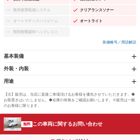
：装備あり
：装備あり
衝突被害軽減システム
クリアランスソナー
：装備なし
：装備あり
オートマチックハイビーム
オートライト
：装備なし
：装備あり
頸部衝撃緩和ヘッドレスト
：装備なし
装備略号／用語解説
基本装備
エアバッグ：運転席/助手席
外装・内装
：装備あり
スライドドア
カーナビ
：装備なし
用途
：装備なし
サンルーフ
ABS
TV
：装備なし
：装備あり
冷凍（中温 -5℃）
冷凍（低温 -20℃）
：装備なし
：装備なし
：装備なし
【注】販売は、当店に直接ご来場頂けるお客様を優先させていただきます。◆
お取置きはいたしません。◆在庫の有無をご確認お願いします。※販売は一般
エアコン
Wエアコン
オーディオ
：装備あり
：装備なし
冷凍（超低温 -30℃以下）
冷蔵
：装備なし
：装備なし
：装備なし
のお客様に限ります。
リフトアップ
パワーステアリング
ビジュアル
：装備なし
：装備あり
保冷
低床
：装備なし
：装備なし
：装備なし
ダウンヒルアシストコントロール
この車両に関するお問い合わせ
アルミホイール
：装備なし
無料
全低床（フルフラットロー）
高床
：装備なし
：装備なし
：装備なし
パワーウィンドウ
盗難防止システム
革シート
ハーフレザーシート
：装備なし
：装備なし
装備略号／用語解説
：装備なし
：装備なし