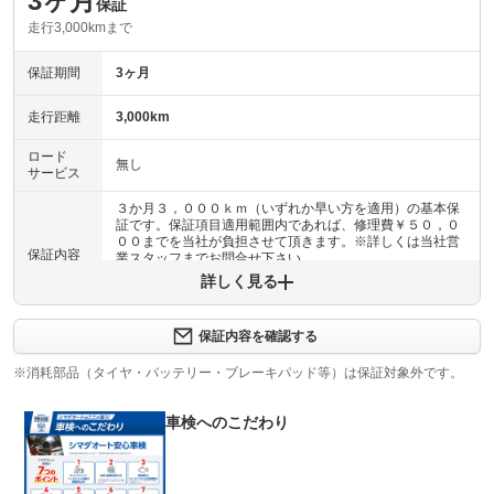
3ヶ月
保証
走行3,000kmまで
保証期間
3ヶ月
走行距離
3,000km
ロード
無し
サービス
３か月３，０００ｋｍ（いずれか早い方を適用）の基本保
証です。保証項目適用範囲内であれば、修理費￥５０，０
００までを当社が負担させて頂きます。※詳しくは当社営
保証内容
業スタッフまでお問合せ下さい。
詳しく見る
保証内容について問い合わせる
・エンジン機構・動力伝達機構・アクスル機構・サスペン
保証内容を確認する
ション・ステアリング機構・浄化機構排出ガス・圧縮天然
保証項目
ガス機構・その他（シートベルト／ＳＲＳエアバッグ等）
※消耗部品（タイヤ・バッテリー・ブレーキパッド等）は保証対象外です。
機構
車検へのこだわり
修理回数
-
保証項目適用範囲内であれば、修理金額￥５０，０００ま
でを当社が負担させて頂きます。より手厚い保証をご希望
上限金額