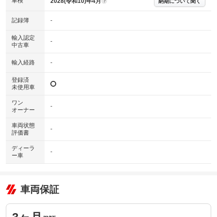
車検
2028(令和10)年4月
納期について聞く
?
記録簿
-
輸入認定
-
中古車
輸入経路
-
登録済
未使用車
ワン
-
オーナー
車両状態
-
評価書
ディーラ
-
ー車
車両保証