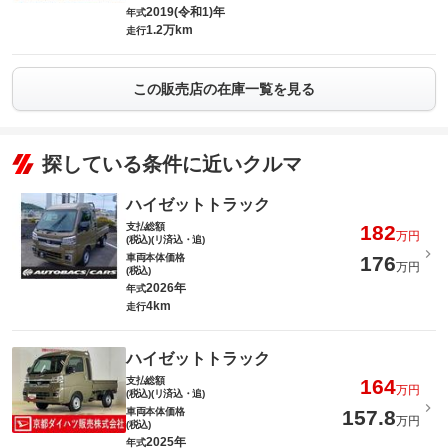
2019(令和1)年
年式
1.2万km
走行
この販売店の在庫一覧を見る
探している条件に近いクルマ
ハイゼットトラック
支払総額
182
万円
(税込)(リ済込・追)
車両本体価格
176
万円
(税込)
2026年
年式
4km
走行
ハイゼットトラック
支払総額
164
万円
(税込)(リ済込・追)
車両本体価格
157.8
万円
(税込)
2025年
年式