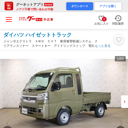
グーネットアプリ
RENEW
ダウンロード
アプリを開く
メアド不要で問い合わせ可能
0
お気に入り
閲覧履歴
ダイハツ ハイゼットトラック
ジャンボエクストラ ４ＷＤ ＣＶＴ 衝突被害軽減システム ク
リアランスソナー スマートキー アイドリングストップ 電動格
もっと見る
納ミラー（奈良県）
1
/65