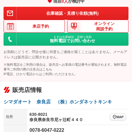
現在
0
人
が検討中
アイドリングストップ
ドライブレコーダー
キーレス
LEDヘッドランプ
：装備なし
：装備なし
：装備あり
：装備あり
在庫確認・見積り依頼(無料)
USB入力端子
Bluetooth接続
HID(キセノンライト)
ポータブルナビ
：装備なし
：装備なし
：装備なし
：装備なし
オンライン
100V電源
クリーンディーゼル
バックカメラ
ETC
来店予約
：装備なし
：装備なし
：装備なし
：装備なし
商談予約
センターデフロック
エアロ
スマートキー
：装備なし
まずは在庫確認・見積り依頼
：装備なし
：装備あり
無料電話でお問い合わせ
ラジコン付き
フックイン付き
ローダウン
ランフラットタイヤ
：装備なし
：装備なし
：装備なし
：装備なし
お気軽にどうぞ。問合せ後に何度もご連絡が届くことはありません。メールア
アームロール
垂直式
パワーシート
3列シート
：装備なし
：装備なし
ドレスは販売店に公開されません。
：装備なし
：装備なし
※無料電話をご利用の場合は、販売店へお客様の電話番号が通知されます。無料電話
アーム式
後輪ダブル
ベンチシート
フルフラットシート
：装備なし
：装備なし
：装備なし
：装備なし
番号ご利用の際の注意点は
こちら
IP電話、ひかり電話からはご利用いただけません。
三方開
ラッシングレール
チップアップシート
オットマン
：装備なし
：装備なし
：装備なし
：装備なし
サイドドア
三転ダンプ
電動格納サードシート
シートヒーター
：装備なし
：装備なし
販売店情報
：装備なし
：装備なし
荷台幌付き
クラッチレス
ウォークスルー
後席モニター
：装備なし
：装備なし
：装備なし
：装備なし
シマダオート 奈良店 （株）ホンダネットキンキ
ヒッチメンバー
坂道発進補助装置
電動リアゲート
フロントカメラ
：装備なし
：装備なし
：装備なし
：装備なし
630-8021
住所
レンタカーアップ
展示・試乗車
MAP
シートエアコン
全周囲カメラ
：装備なし
：装備なし
奈良県奈良市尼ヶ辻町４４０
：装備なし
：装備なし
電動格納ミラー
サイドカメラ
ルーフレール
：装備あり
0078-6047-0222
：装備なし
：装備なし