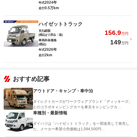
2024年
年式
0.5万km
走行
ハイゼットトラック
支払総額
156.9
万円
(税込)(リ済込・追)
車両本体価格
149
万円
(税込)
2026年
年式
2km
走行
おすすめ記事
アウトドア・キャンプ・車中泊
ダイレクトカーズがワークウェアブランド「ディッキーズ」
とのコラボキャンピングカーを東京キャンピングカ…
車種別・最新情報
ダイハツは「ハイゼット トラック」を一部改良して発売し
た。メーカー希望小売価格は1,094,500円…