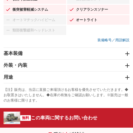
：装備あり
：装備なし
衝突被害軽減システム
クリアランスソナー
：装備あり
：装備あり
オートマチックハイビーム
オートライト
：装備なし
：装備あり
頸部衝撃緩和ヘッドレスト
：装備なし
装備略号／用語解説
基本装備
エアバッグ：運転席/助手席
外装・内装
：装備あり
スライドドア
カーナビ
：装備なし
用途
：装備なし
サンルーフ
ABS
TV
：装備なし
：装備あり
冷凍（中温 -5℃）
冷凍（低温 -20℃）
：装備なし
：装備なし
：装備なし
【注】販売は、当店に直接ご来場頂けるお客様を優先させていただきます。◆
お取置きはいたしません。◆在庫の有無をご確認お願いします。※販売は一般
エアコン
Wエアコン
オーディオ
：装備あり
：装備なし
冷凍（超低温 -30℃以下）
冷蔵
：装備なし
：装備なし
：装備なし
のお客様に限ります。
リフトアップ
パワーステアリング
ビジュアル
：装備なし
：装備あり
保冷
低床
：装備なし
：装備なし
：装備なし
ダウンヒルアシストコントロール
この車両に関するお問い合わせ
アルミホイール
：装備なし
無料
全低床（フルフラットロー）
高床
：装備なし
：装備なし
：装備なし
パワーウィンドウ
盗難防止システム
革シート
ハーフレザーシート
：装備あり
：装備あり
装備略号／用語解説
：装備なし
：装備なし