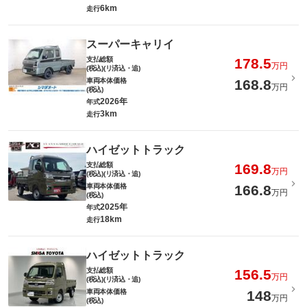
6km
走行
スーパーキャリイ
支払総額
178.5
万円
(税込)(リ済込・追)
車両本体価格
168.8
万円
(税込)
2026年
年式
3km
走行
ハイゼットトラック
支払総額
169.8
万円
(税込)(リ済込・追)
車両本体価格
166.8
万円
(税込)
2025年
年式
18km
走行
ハイゼットトラック
支払総額
156.5
万円
(税込)(リ済込・追)
車両本体価格
148
万円
(税込)