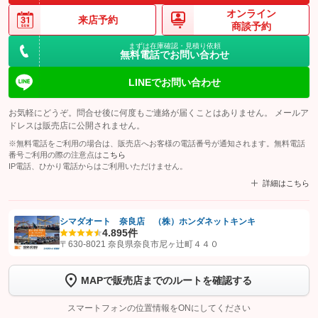
オンライン
来店予約
商談予約
まずは在庫確認・見積り依頼
無料電話でお問い合わせ
LINEでお問い合わせ
お気軽にどうぞ。問合せ後に何度もご連絡が届くことはありません。 メールア
ドレスは販売店に公開されません。
※無料電話をご利用の場合は、販売店へお客様の電話番号が通知されます。無料電話
番号ご利用の際の注意点は
こちら
IP電話、ひかり電話からはご利用いただけません。
詳細はこちら
シマダオート 奈良店 （株）ホンダネットキンキ
4.8
95件
【STEP1】
認証画面でグーネットを友だち追加してから「許可する」ボタンを押
〒630-8021 奈良県奈良市尼ヶ辻町４４０
します
MAPで販売店までのルートを確認する
【STEP2】
トーク画面で
ボタンをタップして問い合わせを
完了してください。
スマートフォンの位置情報をONにしてください