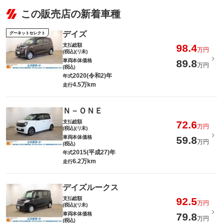
この販売店の新着車種
デイズ
グーネットセレクト
支払総額
98.4
万円
(税込)(リ未)
車両本体価格
89.8
万円
(税込)
2020(令和2)年
年式
4.5万km
走行
Ｎ－ＯＮＥ
支払総額
72.6
万円
(税込)(リ未)
車両本体価格
59.8
万円
(税込)
2015(平成27)年
年式
6.2万km
走行
デイズルークス
支払総額
92.5
万円
(税込)(リ未)
車両本体価格
79.8
万円
(税込)