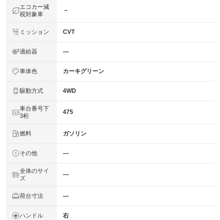
エコカー減
－
税対象車
ミッション
CVT
過給器
―
車体色
カーキグリーン
駆動方式
4WD
車台番号下
475
3桁
燃料
ガソリン
その他
―
全体のサイ
―
ズ
荷台寸法
―
ハンドル
右