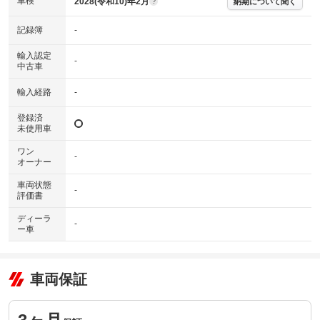
車検
2028(令和10)年2月
納期について聞く
?
記録簿
-
輸入認定
-
中古車
輸入経路
-
登録済
未使用車
ワン
-
オーナー
車両状態
-
評価書
ディーラ
-
ー車
車両保証