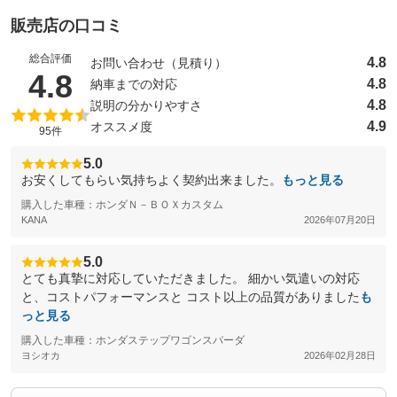
販売店の口コミ
総合評価
4.8
お問い合わせ（見積り）
（5点満点中）
4.8
4.8
納車までの対応
4.8
説明の分かりやすさ
4.9
オススメ度
95件
5.0
お安くしてもらい気持ちよく契約出来ました。
もっと見る
購入した車種：ホンダＮ－ＢＯＸカスタム
KANA
2026年07月20日
5.0
とても真摯に対応していただきました。 細かい気遣いの対応
と、コストパフォーマンスと コスト以上の品質がありました
も
っと見る
購入した車種：ホンダステップワゴンスパーダ
ヨシオカ
2026年02月28日