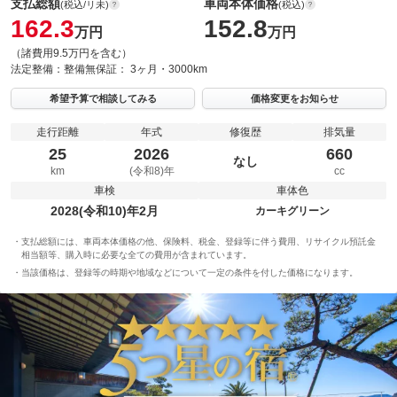
支払総額
車両本体価格
(税込/リ未)
(税込)
162.3
152.8
万円
万円
（諸費用9.5万円を含む）
法定整備：
整備無
保証：
3ヶ月・3000km
希望予算で相談してみる
価格変更をお知らせ
走行距離
年式
修復歴
排気量
25
2026
660
なし
km
(令和8)年
cc
車検
車体色
2028(令和10)年2月
カーキグリーン
支払総額には、車両本体価格の他、保険料、税金、登録等に伴う費用、リサイクル預託金
相当額等、購入時に必要な全ての費用が含まれています。
当該価格は、登録等の時期や地域などについて一定の条件を付した価格になります。