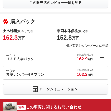
この販売店のレビュー一覧を見る
購入パック
支払総額
車両本体価格
(税込/リ未)
(税込)
162.3
152.8
万円
万円
価格変更お知らせメールに登録
支払総額(税込)
Aパック
162.9
ＪＡＦ入会パック
万円
内：オプシ
0.6
ョン価格
支払総額(税込)
Bパック
万円
163.3
(税込)
希望ナンバー付きプラン
万円
車両本体価
152.8
万円
内：オプシ
格
1
ョン価格
万円
ローンシミュレーション
(税込)
車両本体価
152.8
万円
格
パック内容
この車両に関するお問い合わせ
無料