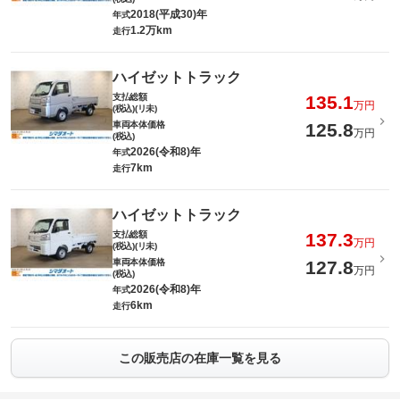
2018(平成30)年
年式
1.2万km
走行
ハイゼットトラック
支払総額
135.1
万円
(税込)(リ未)
車両本体価格
125.8
万円
(税込)
2026(令和8)年
年式
7km
走行
ハイゼットトラック
支払総額
137.3
万円
(税込)(リ未)
車両本体価格
127.8
万円
(税込)
2026(令和8)年
年式
6km
走行
この販売店の在庫一覧を見る