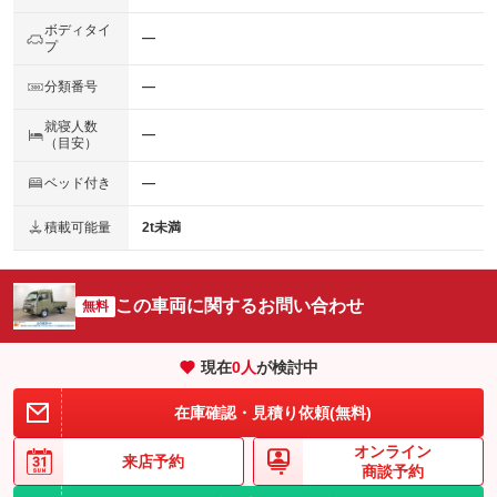
ボディタイ
―
プ
分類番号
―
就寝人数
―
（目安）
ベッド付き
―
積載可能量
2t未満
この車両に関するお問い合わせ
無料
現在
0
人
が検討中
在庫確認・見積り依頼(無料)
オンライン
来店予約
商談予約