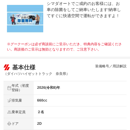
シマダオートでご成約のお客様には、お
車の除菌をしてご納車いたします!納車し
てすぐに快適空間で運転ができますよ！
※グークーポンは必ず商談前にご呈示いただき、特典内容をご確認くださ
い。商談後のご呈示は無効となりますので、ご注意下さい。
基本仕様
装備略号／用語解説
（ダイハツハイゼットトラック 奈良県）
年式（初度
2026(令和8)年
登録）
排気量
660cc
乗車定員
２名
ドア
2D