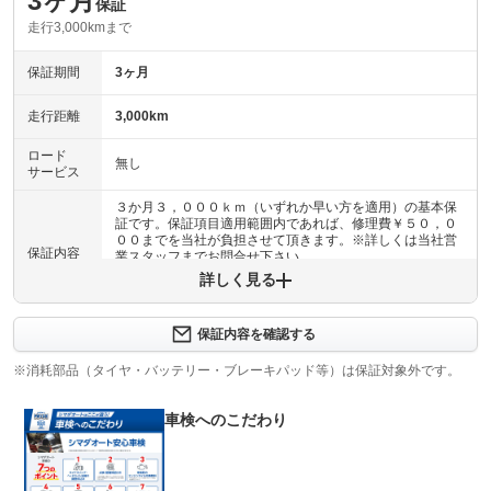
3ヶ月
保証
走行3,000kmまで
保証期間
3ヶ月
走行距離
3,000km
ロード
無し
サービス
３か月３，０００ｋｍ（いずれか早い方を適用）の基本保
証です。保証項目適用範囲内であれば、修理費￥５０，０
００までを当社が負担させて頂きます。※詳しくは当社営
保証内容
業スタッフまでお問合せ下さい。
詳しく見る
保証内容について問い合わせる
・エンジン機構・動力伝達機構・アクスル機構・サスペン
保証内容を確認する
ション・ステアリング機構・浄化機構排出ガス・圧縮天然
保証項目
ガス機構・その他（シートベルト／ＳＲＳエアバッグ等）
※消耗部品（タイヤ・バッテリー・ブレーキパッド等）は保証対象外です。
機構
車検へのこだわり
修理回数
-
保証項目適用範囲内であれば、修理金額￥５０，０００ま
でを当社が負担させて頂きます。より手厚い保証をご希望
上限金額