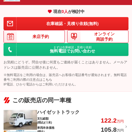
安心・安全のロードサービス内容！バッテリー上がりやタイヤの
備考
パック内容
パンク、故障時の牽引など充実サポートが盛りだくさん！！
現在
0
人
が検討中
あなたのお好きなナンバーで登録しませんか？抽選ナンバー以外
在庫確認・見積り依頼(無料)
でしたら承っております。是非ご検討ください
このパックの見積もり依頼（無料）
オンライン
備考
－
来店予約
商談予約
まずは在庫確認・見積り依頼
無料電話でお問い合わせ
このパックの見積もり依頼（無料）
お気軽にどうぞ。問合せ後に何度もご連絡が届くことはありません。メールア
ドレスは販売店に公開されません。
※無料電話をご利用の場合は、販売店へお客様の電話番号が通知されます。無料電話
番号ご利用の際の注意点は
こちら
IP電話、ひかり電話からはご利用いただけません。
この販売店の同一車種
ハイゼットトラック
支払総額
122.2
万円
(税込)(リ未)
車両本体価格
105.8
万円
(税込)