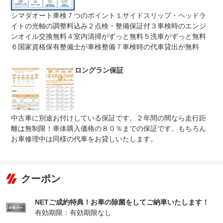
のお客様は、当社の【ロングラン保証】もしくは【グー保
証】のご利用をおススメ致します。
シマダオート車検７つのポイント１サイドスリップ・ヘッドラ
イトの光軸の調整料込み２点検・整備保証付３車検時のエンジ
無し
免責金
納車時より３か月３，０００ｋｍ（※いずれか早い方とな
ンオイル交換無料４室内清掃がずっと無料５洗車がずっと無料
ります）の期間適用となります。
６国家資格保有整備士が車検整備７車検時の代車貸出が無料
保証修理
シマダオート全店が対象店舗となります。お近くのシマダ
受付先
オートまでお持ち込み下さい。
ロングラン保証
法定整備
整備無 車両状態については販売店にご確認ください
法定整備
-
について
中古車に別途お付けしている保証です。２年間の間なら走行距
離は無制限！車体購入価格の８０％までの保証です。もちろん
お車修理中は同様の代車をお貸しいたします。
クーポン
NETご成約特典！お車の除菌をしてご納車いたします！
有効期限：有効期限なし