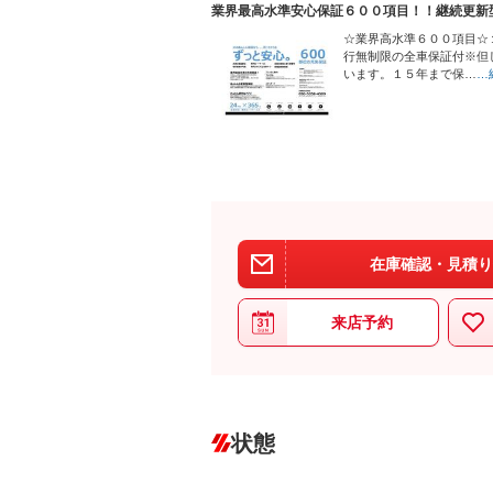
業界最高水準安心保証６００項目！！継続更新
☆業界高水準６００項目☆
行無制限の全車保証付※但
います。１５年まで保…
…
在庫確認・見積り
来店予約
状態