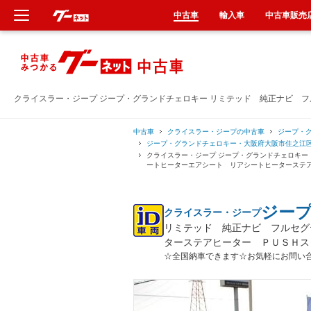
中古車
輸入車
中古車販売
新車
中古車
クライスラー・ジープ ジープ・グランドチェロキー リミテッド 純正ナビ 
輸入車
中古車
クライスラー・ジープの中古車
ジープ・
ジープ・グランドチェロキー・大阪府大阪市住之江
クライスラー・ジープ ジープ・グランドチェロキー
クルマ買取
ートヒーターエアシート リアシートヒーターステ
カーリース
ジー
クライスラー・ジープ
リミテッド 純正ナビ フルセグ
タイヤ交換
ターステアヒーター ＰＵＳＨス
☆全国納車できます☆お気軽にお問い
整備工場
車検