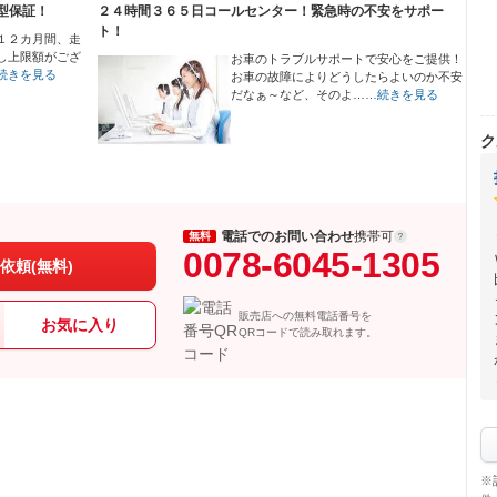
型保証！
２４時間３６５日コールセンター！緊急時の不安をサポー
ト！
１２カ月間、走
し上限額がござ
お車のトラブルサポートで安心をご提供！
続きを見る
お車の故障によりどうしたらよいのか不安
だなぁ～など、そのよ…
…続きを見る
ク
電話でのお問い合わせ
携帯可
無料
0078-6045-1305
依頼(無料)
販売店への無料電話番号を
お気に入り
QRコードで読み取れます。
※