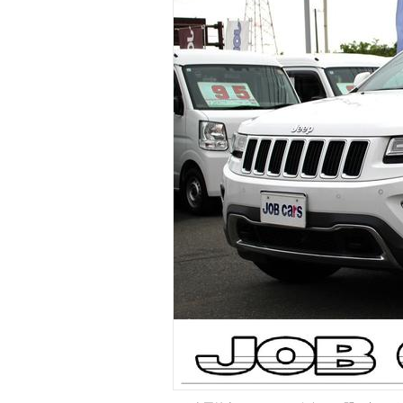
マガジン
車カタログ
自動車ローン
保険
レビュー
価格相場
教習所
用語集