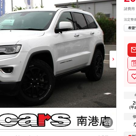
諸費用 
法定整
希望
2
(平