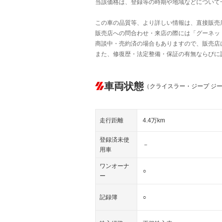
当該価格は、登録等の時期や地域などについて
この車の品質等、より詳しい情報は、直接販売
販売店への問合わせ・来店の際には「グーネット中
商談中・売約済の場合もありますので、販売店
また、修復歴・法定整備・保証の有無ならびに
車両状態
（クライスラー・ジープ ジ
走行距離
4.4万km
登録済未使
－
用車
ワンオーナ
○
ー
記録簿
○