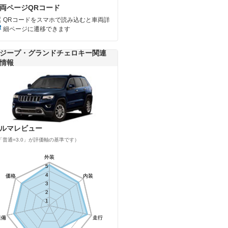
両ページQRコード
QRコードをスマホで読み込むと車両詳
細ページに遷移できます
ジープ・グランドチェロキー関連
情報
ルマレビュー
「普通=3.0」が評価軸の基準です）
外装
外装
5
5
4
4
価格
価格
内装
内装
3
3
2
2
1
1
装備
装備
走行
走行