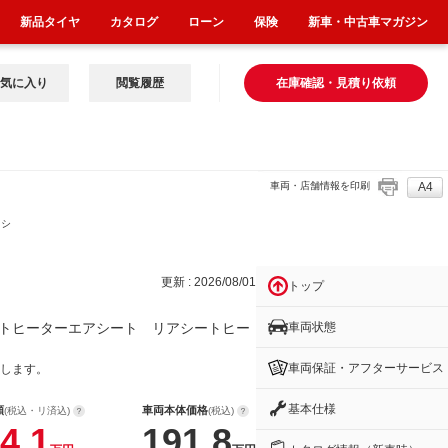
新品タイヤ
カタログ
ローン
保険
新車・中古車マガジン
気に入り
閲覧履歴
在庫確認・見積り依頼
車両・店舗情報を印刷
A4
 シ
更新 : 2026/08/01
トップ
車両状態
トヒーターエアシート リアシートヒー
車両保証・アフターサービス
します。
基本仕様
額
車両本体価格
(税込・リ済込)
(税込)
4.1
191.8