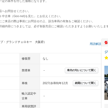
一定の条件を付した価格になります。
店へお問合せください。
古車（Goo-net)を見た」とお伝えください。
にご来店の際は事前にお問合せの上、該当車両の有無をご確認ください。
詳細内容につきましては、必ず各販売店にご確認いただきますようお願いいたしま
ープ・グランドチェロキー 大阪府）
用語解説
ジ
修復歴
なし
禁煙車
－
車内の匂いについて聞く
車検
2027(令和9)年12月
納期について聞く
輸入認定中
－
古車
車両状態評