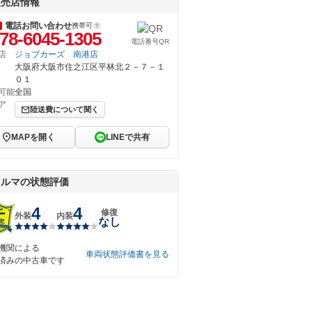
販売店情報
電話お問い合わせ
携帯可
78-6045-1305
電話番号QR
店
ジョブカーズ 南港店
大阪府大阪市住之江区平林北２－７－１
０１
可能
全国
ア
陸送費について聞く
MAPを開く
LINEで共有
クルマの状態評価
4
4
修復
外装
内装
なし
機関による
車両状態評価書を見る
済みの中古車です