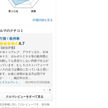
乗り心地
乗り心地
燃費
燃費
評価詳細を見る
ルマのクチコミ
打倒！欧州車
4.7
【総合評価】
ＶＷトゥアレグ、アウディＱ５、ＢＭ
ＷＸ５、ボルボＸＣ９０等の欧州勢と
比較しても見劣りしない内容で仕上が
っています。むしろコストパフォーマ
ンスの点では優位に立っていると思い
ます。お金に余裕がある方は別です
が・・・。検討中の方…
ミネラルグレイ...
2013年01月29日投稿
クルマレビューをすべて見る
該当車種に対してのレビューです。表示物