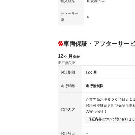
輸入経路
正規輸入車
ディーラー
○
車
車両保証・アフターサー
12ヶ月
保証
走行無制限
保証期間
12ヶ月
走行距離
走行無制限
☆業界高水準６００項目☆１
保証可能継続更新型保証※車
保証内容
の安心保証！
保証内容について問い合わせる
保証項目
－