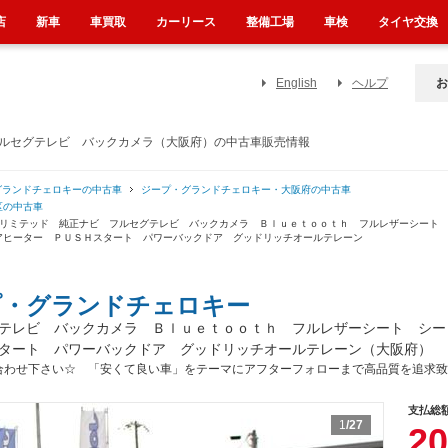
店
新車
車買取
カーリース
整備工場
車検
タイヤ交換
English
ヘルプ
お
フルセグテレビ バックカメラ（大阪府）の中古車販売情報
グランドチェロキーの中古車
ジープ・グランドチェロキー・大阪府の中古車
区の中古車
 リミテッド 純正ナビ フルセグテレビ バックカメラ Ｂｌｕｅｔｏｏｔｈ フルレザーシート
アヒーター ＰＵＳＨスタート パワーバックドア グッドリッチオールテレーン
プ・グランドチェロキー
テレビ バックカメラ Ｂｌｕｅｔｏｏｔｈ フルレザーシート シー
タート パワーバックドア グッドリッチオールテレーン（大阪府）
合わせ下さい☆ 「安くて良い車」をテーマにアフターフォローまで高品質を追求致
支払総
1
/27
20