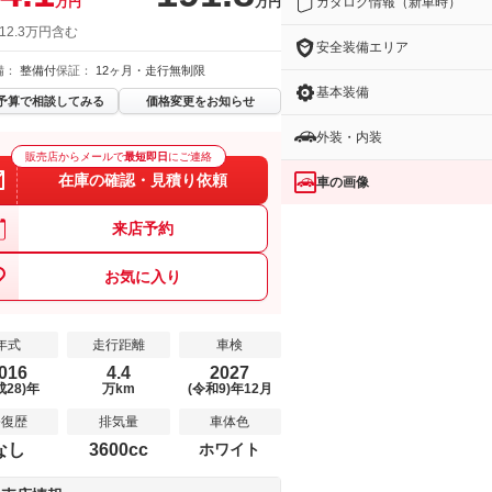
カタログ情報（新車時）
万円
万円
12.3万円含む
安全装備エリア
備：
整備付
保証：
12ヶ月・走行無制限
基本装備
予算で相談してみる
価格変更をお知らせ
外装・内装
販売店からメールで
最短即日
にご連絡
在庫の確認・見積り依頼
車の画像
来店予約
お気に入り
年式
走行距離
車検
016
4.4
2027
成28)年
万km
(令和9)年12月
修復歴
排気量
車体色
なし
3600cc
ホワイト