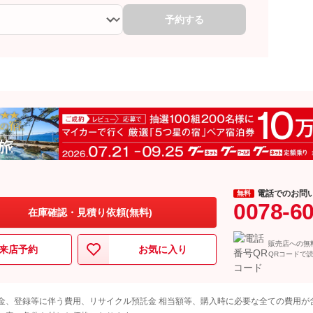
予約する
電話でのお問
無料
0078-6
在庫確認・見積り依頼(無料)
販売店への無
来店予約
お気に入り
QRコードで
金、登録等に伴う費用、リサイクル預託金 相当額等、購入時に必要な全ての費用が