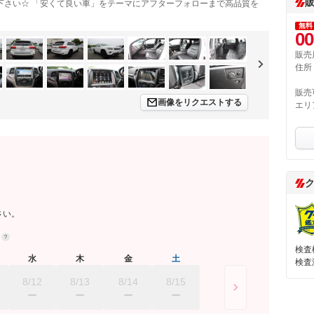
下さい☆ 「安くて良い車」をテーマにアフターフォローまで高品質を
無料
00
販売
住所
販売
画像をリクエストする
エリ
さい。
約
検査
水
木
金
土
検査
8/12
8/13
8/14
8/15