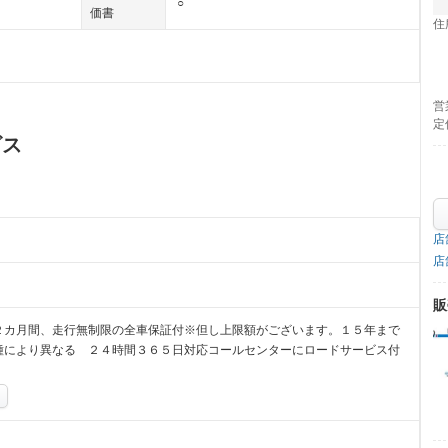
○
価書
住
営
定
ビス
店
店
販
２カ月間、走行無制限の全車保証付※但し上限額がございます。１５年まで
種により異なる ２４時間３６５日対応コールセンターにロードサービス付