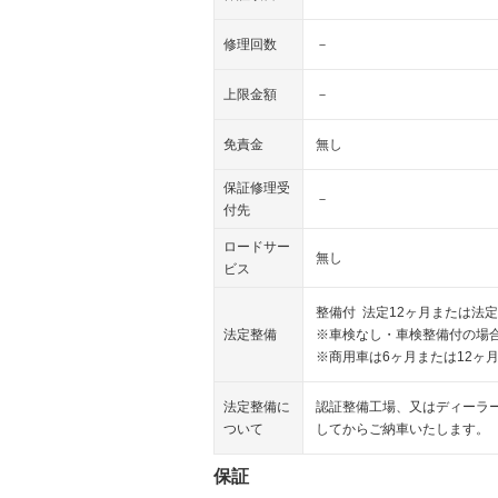
修理回数
－
上限金額
－
免責金
無し
保証修理受
－
付先
ロードサー
無し
ビス
整備付 法定12ヶ月または法定
法定整備
※車検なし・車検整備付の場合
※商用車は6ヶ月または12ヶ
法定整備に
認証整備工場、又はディーラ
ついて
してからご納車いたします。
保証