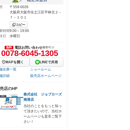
所
〒559-0026
大阪府大阪市住之江区平林北２－
７－１０１
コピー
業時間
9:00～19:00
休日
水曜日
電話お問い合わせ
無料
携帯可
0078-6045-1305
MAPを開く
LINEで共有
舗在庫一覧
ショールーム
舗詳細
販売店ホームページ
売店のHP
株式会社 ジョブカーズ
南港店
当社のことをもっと知っ
て頂きたいので、当社ホ
ームページも是非ご覧下
さい！