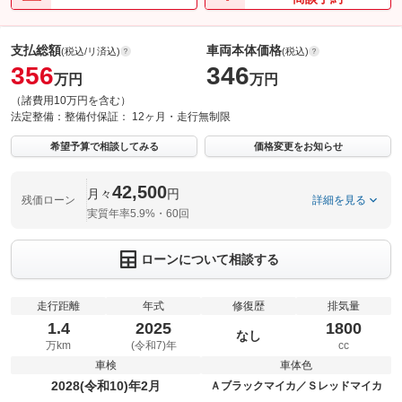
支払総額
車両本体価格
(税込/リ済込)
(税込)
356
346
万円
万円
（諸費用10万円を含む）
法定整備：
整備付
保証：
12ヶ月・走行無制限
希望予算で相談してみる
価格変更をお知らせ
42,500
月々
円
残価ローン
詳細を見る
実質年率5.9%・60回
ローンについて相談する
走行距離
年式
修復歴
排気量
1.4
2025
1800
なし
万km
(令和7)年
cc
車検
車体色
2028(令和10)年2月
Ａブラックマイカ／Ｓレッドマイカ