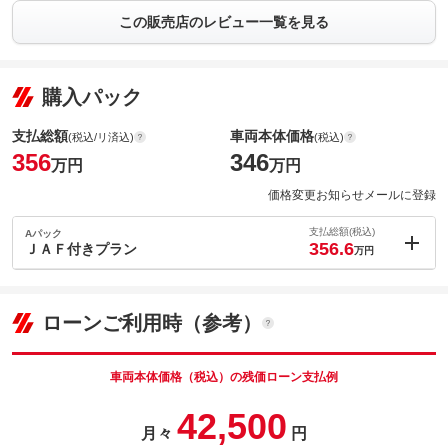
この販売店のレビュー一覧を見る
購入パック
支払総額
車両本体価格
(税込/リ済込)
(税込)
356
346
万円
万円
価格変更お知らせメールに登録
支払総額(税込)
Aパック
356.6
ＪＡＦ付きプラン
万円
内：オプシ
0.6
ョン価格
万円
(税込)
ローンご利用時（参考）
車両本体価
346
万円
格
車両本体価格（税込）の残価ローン支払例
42,500
月々
円
パック内容