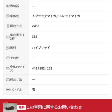
過給器
―
車体色
Ａブラックマイカ／Ｓレッドマイカ
駆動方式
2WD
車台番号下
362
3桁
燃料
ハイブリッド
その他
―
全体のサイ
449 / 182 / 162
ズ
荷台寸法
―
ハンドル
右
この車両に関するお問い合わせ
無料