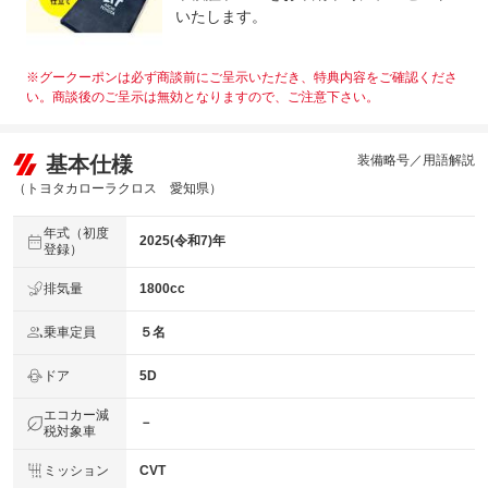
いたします。
※グークーポンは必ず商談前にご呈示いただき、特典内容をご確認くださ
い。商談後のご呈示は無効となりますので、ご注意下さい。
基本仕様
装備略号／用語解説
（トヨタカローラクロス 愛知県）
年式（初度
2025(令和7)年
登録）
排気量
1800cc
乗車定員
５名
ドア
5D
エコカー減
－
税対象車
ミッション
CVT