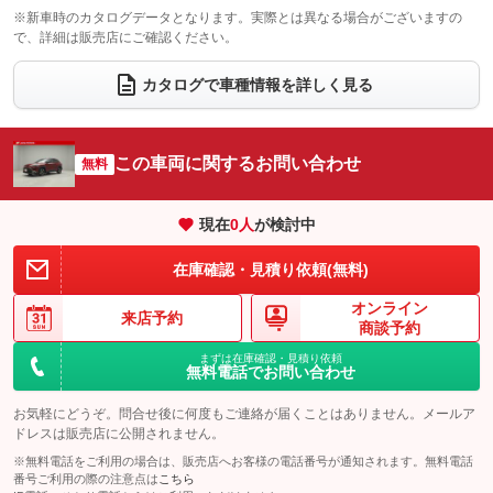
電動格納サードシート
シートヒーター
：装備なし
：装備なし
※新車時のカタログデータとなります。実際とは異なる場合がございますの
で、詳細は販売店にご確認ください。
ウォークスルー
後席モニター
：装備なし
：装備なし
電動リアゲート
フロントカメラ
カタログで車種情報を詳しく見る
：装備あり
：装備なし
シートエアコン
全周囲カメラ
：装備なし
：装備なし
サイドカメラ
ルーフレール
この車両に関するお問い合わせ
：装備なし
無料
：装備なし
エアサスペンション
ヘッドライトウォッシャー
：装備なし
：装備なし
現在
0
人
が検討中
装備略号／用語解説
在庫確認・見積り依頼(無料)
オンライン
来店予約
商談予約
まずは在庫確認・見積り依頼
無料電話でお問い合わせ
お気軽にどうぞ。問合せ後に何度もご連絡が届くことはありません。メールア
ドレスは販売店に公開されません。
※無料電話をご利用の場合は、販売店へお客様の電話番号が通知されます。無料電話
番号ご利用の際の注意点は
こちら