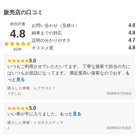
販売店の口コミ
総合評価
4.8
お問い合わせ（見積り）
（5点満点中）
4.8
4.8
納車までの対応
4.7
説明の分かりやすさ
4.8
オススメ度
62件
5.0
いつもご利用させていただいてます。 丁寧な接客で担当の方に
はいつもお世話になってます。 満足度高い接客なのでおす...
も
っと見る
購入した車種：レクサスＣＴ
うすしお
2026年07月25日
5.0
いい車が手に入りました。
もっと見る
購入した車種：トヨタエスティマ
J
2026年07月25日