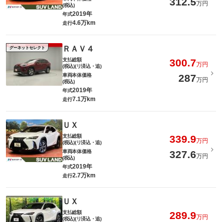
312.5
万円
(税込)
2019年
年式
4.6万km
走行
ＲＡＶ４
グーネットセレクト
支払総額
300.7
万円
(税込)(リ済込・追)
車両本体価格
287
万円
(税込)
2019年
年式
7.1万km
走行
ＵＸ
支払総額
339.9
万円
(税込)(リ済込・追)
車両本体価格
327.6
万円
(税込)
2019年
年式
2.7万km
走行
ＵＸ
支払総額
289.9
万円
(税込)(リ済込・追)