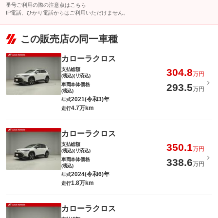
番号ご利用の際の注意点は
こちら
IP電話、ひかり電話からはご利用いただけません。
この販売店の同一車種
カローラクロス
支払総額
304.8
万円
(税込)(リ済込)
車両本体価格
293.5
万円
(税込)
2021(令和3)年
年式
4.7万km
走行
カローラクロス
支払総額
350.1
万円
(税込)(リ済込)
車両本体価格
338.6
万円
(税込)
2024(令和6)年
年式
1.8万km
走行
カローラクロス