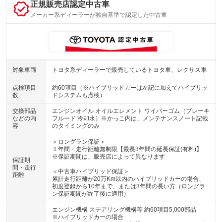
正規販売店認定中古車
メーカー系ディーラーが独自基準で認定した中古車
対象車両
トヨタ系ディーラーで販売しているトヨタ車、レクサス車
点検項目
約60項目（※ハイブリッドカーは左記に加えてハイブリッ
数
ドシステムも点検）
交換部品
エンジンオイル オイルエレメント ワイパーゴム（ブレーキ
などの内
フルード 冷却水）※かっこ内は、メンテナンスノート記載
容
のタイミングのみ
＜ロングラン保証＞
１年間・走行距離無制限【最長3年間の延長保証(有料)】
※保証期間は、販売店によって異なります
保証期
間・走行
＜中古車ハイブリッド保証＞
距離
累計走行距離が20万Km以内のハイブリッドカーの場合、
初度登録から10年まで、または3年間の長い方（ロングラ
ン保証期間が終了後に適用）
エンジン機構 ステアリング機構等 約60項目5,000部品
※ハイブリッドカーの場合