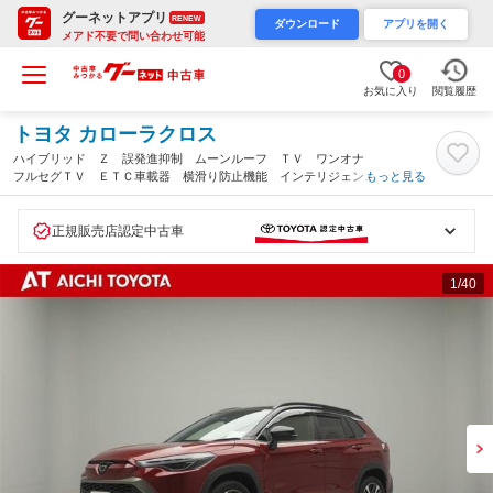
グーネットアプリ
RENEW
ダウンロード
アプリを開く
メアド不要で問い合わせ可能
0
お気に入り
閲覧履歴
トヨタ カローラクロス
ハイブリッド Ｚ 誤発進抑制 ムーンルーフ ＴＶ ワンオナ
フルセグＴＶ ＥＴＣ車載器 横滑り防止機能 インテリジェント
もっと見る
キー ＬＥＤヘッドライト アルミ オートクルーズコントロー
ル ミュージックプレイヤー接続可 ＡＢＳ（愛知県）
正規販売店認定中古車
1
/40