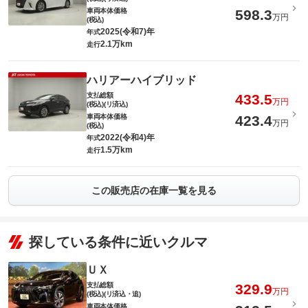
車両本体価格
598.3
万円
(税込)
2025(令和7)年
年式
2.1万km
走行
ハリアーハイブリッド
支払総額
433.5
万円
(税込)(リ済込)
車両本体価格
423.4
万円
(税込)
2022(令和4)年
年式
1.5万km
走行
この販売店の在庫一覧を見る
探している条件に近いクルマ
ＵＸ
支払総額
329.9
万円
(税込)(リ済込・追)
車両本体価格