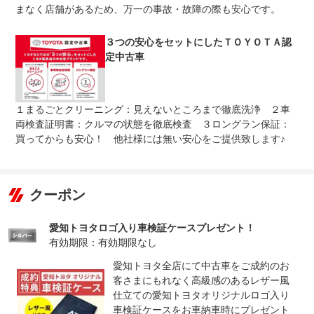
免責金
トヨタロングラン保証につきましては通常の保証利用の場
まなく店舗があるため、万一の事故・故障の際も安心です。
合、免責金を頂くことはございません。
全国約５０００ヶ所で保証修理が可能。万が一の場合で
保証修理
３つの安心をセットにしたＴＯＹＯＴＡ認
も、全国のトヨタテクノショップで保証修理が受けられ
受付先
定中古車
る、オールトヨタのＵ－Ｃａｒネットワーク保証です。
整備付 法定12ヶ月または法定24ヶ月点検整備付
法定整備
※車検なし・車検整備付の場合は法定24ヶ月点検整備付
※商用車は6ヶ月または12ヶ月点検整備付
１まるごとクリーニング：見えないところまで徹底洗浄 ２車
両検査証明書：クルマの状態を徹底検査 ３ロングラン保証：
愛知トヨタの中古車はお客さまの”安心”・”安全”・”快適”の
法定整備
ために、納車前に徹底した「点検整備」を実施していま
買ってからも安心！ 他社様には無い安心をご提供致します♪
について
す。国家資格を取得している自社の整備士が責任を持って
整備します！
クーポン
愛知トヨタロゴ入り車検証ケースプレゼント！
有効期限：有効期限なし
愛知トヨタ全店にて中古車をご成約のお
客さまにもれなく高級感のあるレザー風
仕立ての愛知トヨタオリジナルロゴ入り
車検証ケースをお車納車時にプレゼント