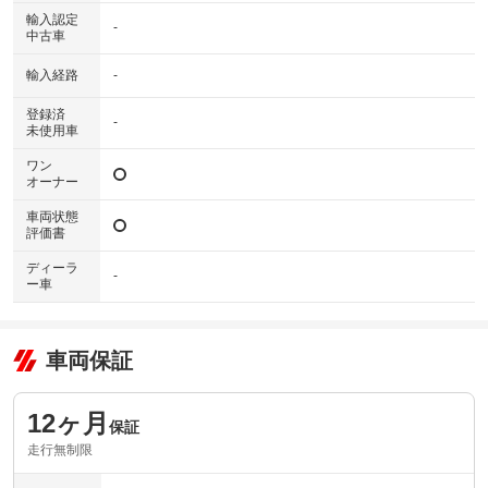
輸入認定
-
中古車
輸入経路
-
登録済
-
未使用車
ワン
オーナー
車両状態
評価書
ディーラ
-
ー車
車両保証
12ヶ月
保証
走行無制限