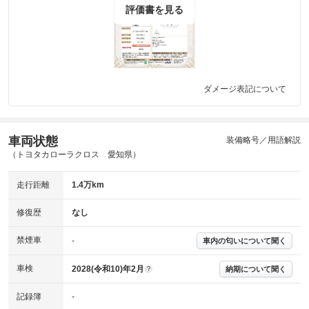
評価書を見る
ダメージ表記について
車両状態
装備略号／用語解説
（トヨタカローラクロス 愛知県）
走行距離
1.4万km
修復歴
なし
禁煙車
-
車内の匂いについて聞く
車検
2028(令和10)年2月
納期について聞く
?
記録簿
-