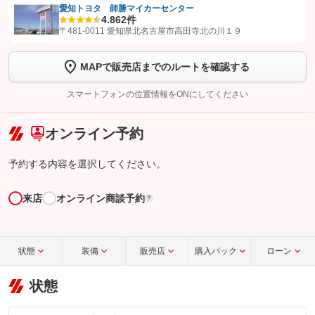
愛知トヨタ 師勝マイカーセンター
4.8
62件
【STEP1】
認証画面でグーネットを友だち追加してから「許可する」ボタンを押
〒481-0011 愛知県北名古屋市高田寺北の川１９
します
MAPで販売店までのルートを確認する
【STEP2】
トーク画面で
ボタンをタップして問い合わせを
完了してください。
スマートフォンの位置情報をONにしてください
こちら
オンライン予約
予約する内容を選択してください。
来店
オンライン商談予約
?
状態
装備
販売店
購入パック
ローン
状態