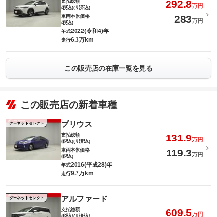
支払総額
292.8
万円
(税込)(リ済込)
車両本体価格
283
万円
(税込)
2022(令和4)年
年式
6.3万km
走行
この販売店の在庫一覧を見る
この販売店の新着車種
プリウス
グーネットセレクト
支払総額
131.9
万円
(税込)(リ済込)
車両本体価格
119.3
万円
(税込)
2016(平成28)年
年式
9.7万km
走行
アルファード
グーネットセレクト
支払総額
609.5
万円
(税込)(リ済込)