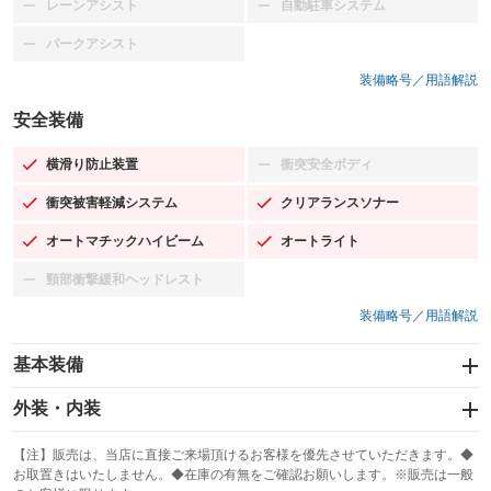
レーンアシスト
自動駐車システム
：装備なし
：装備なし
パークアシスト
：装備なし
装備略号／用語解説
安全装備
横滑り防止装置
衝突安全ボディ
：装備あり
：装備なし
衝突被害軽減システム
クリアランスソナー
：装備あり
：装備あり
オートマチックハイビーム
オートライト
：装備あり
：装備あり
頸部衝撃緩和ヘッドレスト
：装備なし
装備略号／用語解説
基本装備
エアバッグ：運転席/助手席/サイド
外装・内装
：装備あり
スライドドア
カーナビ
：装備なし
：装備なし
【注】販売は、当店に直接ご来場頂けるお客様を優先させていただきます。◆
お取置きはいたしません。◆在庫の有無をご確認お願いします。※販売は一般
サンルーフ
ABS
TV：フルセグ
：装備あり
：装備あり