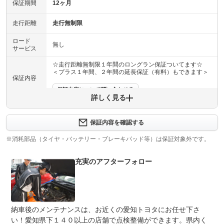
保証期間
12ヶ月
走行距離
走行無制限
ロード
無し
サービス
☆走行距離無制限１年間のロングラン保証ついてます☆
＜プラス１年間、２年間の延長保証（有料）もできます＞
保証内容
保証内容について問い合わせる
詳しく見る
計60項目
約６０項目・５０００部品が保証の対象です。エンジン機
保証項目
構・ステアリング機構・ブレーキ機構、エアコン・ナビゲ
保証内容を確認する
ーションなどが保証対象になりますが、消耗部品・油脂
類・ボデー内外装は保証対象外になります。
※消耗部品（タイヤ・バッテリー・ブレーキパッド等）は保証対象外です。
修理回数
無制限
充実のアフターフォロー
車両本体価格
保証限度額は１回の修理で車輌販売価格（車輌本体価格＋
上限金額
オプション価格＋消費税）が上限となります。なお、保証
修理の限度額を超えた修理費用についてはお客様のご負担
となります。
納車後のメンテナンスは、お近くの愛知トヨタにお任せ下さ
い！愛知県下１４０以上の店舗で点検整備ができます。県内く
無し