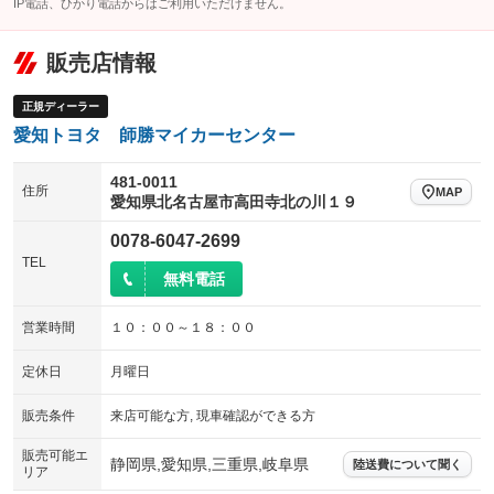
IP電話、ひかり電話からはご利用いただけません。
販売店情報
正規ディーラー
愛知トヨタ 師勝マイカーセンター
481-0011
住所
MAP
愛知県北名古屋市高田寺北の川１９
0078-6047-2699
TEL
無料電話
営業時間
１０：００～１８：００
定休日
月曜日
販売条件
来店可能な方, 現車確認ができる方
販売可能エ
静岡県,愛知県,三重県,岐阜県
陸送費について聞く
リア