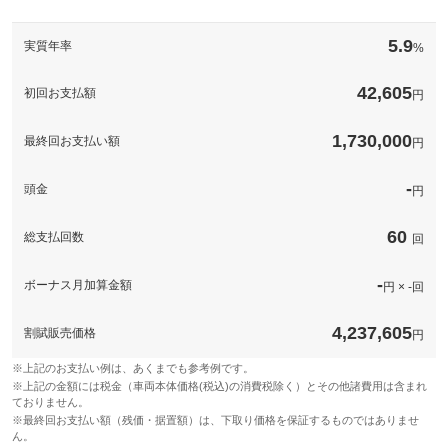
ＪＡＦは年中無休・２４時間・全国ネットで、品質の高いロード
サービスを提供しております。万が一の時も安心です。この機会
5.9
実質年率
%
に是非ご入会下さい。詳細はスタッフまで、お問い合わせ下さ
い。
42,605
初回お支払額
円
備考
－
1,730,000
最終回お支払い額
円
このパックの見積もり依頼（無料）
-
頭金
円
60
総支払回数
回
-
ボーナス月加算金額
円 × -回
4,237,605
割賦販売価格
円
※上記のお支払い例は、あくまでも参考例です。
※上記の金額には税金（車両本体価格(税込)の消費税除く）とその他諸費用は含まれ
ておりません。
※最終回お支払い額（残価・据置額）は、下取り価格を保証するものではありませ
ん。