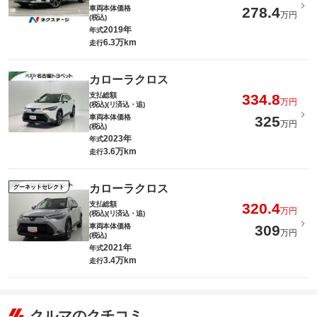
車両本体価格
278.4
万円
(税込)
2019年
年式
6.3万km
走行
カローラクロス
支払総額
334.8
万円
(税込)(リ済込・追)
車両本体価格
325
万円
(税込)
2023年
年式
3.6万km
走行
カローラクロス
グーネットセレクト
支払総額
320.4
万円
(税込)(リ済込・追)
車両本体価格
309
万円
(税込)
2021年
年式
3.4万km
走行
クルマのクチコミ