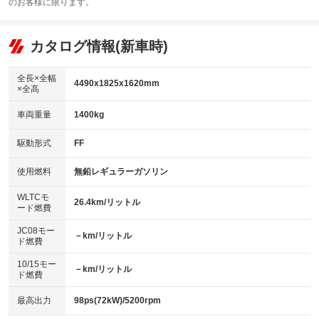
：装備あり
のお客様に限ります。
エアコン
Wエアコン
オーディオ：ミュージックプレイヤー接続可
：装備あり
：装備なし
：装備あり
リフトアップ
パワーステアリング
カタログ情報(新車時)
ビジュアル
：装備なし
：装備あり
：装備なし
ダウンヒルアシストコントロール
アルミホイール：アルミホイール
：装備なし
：装備あり
全長×全幅
4490x1825x1620mm
×全高
パワーウィンドウ
盗難防止システム
革シート
ハーフレザーシート
：装備あり
：装備あり
：装備なし
：装備なし
車両重量
1400kg
アイドリングストップ
ドライブレコーダー
キーレス
LEDヘッドランプ
：装備なし
：装備あり
：装備あり
：装備あり
USB入力端子
Bluetooth接続
駆動形式
FF
HID(キセノンライト)
ポータブルナビ
：装備あり
：装備あり
：装備なし
：装備なし
100V電源
クリーンディーゼル
バックカメラ
ETC
使用燃料
無鉛レギュラーガソリン
：装備なし
：装備なし
：装備あり
：装備あり
センターデフロック
エアロ
スマートキー
：装備なし
WLTCモ
：装備なし
：装備あり
26.4km/リットル
ード燃費
レンタカーアップ
展示・試乗車
ローダウン
ランフラットタイヤ
：装備なし
：装備なし
：装備なし
：装備なし
JC08モー
－km/リットル
ド燃費
電動格納ミラー
パワーシート
3列シート
：装備あり
：装備あり
：装備なし
10/15モー
装備略号／用語解説
－km/リットル
ベンチシート
フルフラットシート
ド燃費
：装備なし
：装備なし
チップアップシート
オットマン
：装備なし
：装備なし
最高出力
98ps(72kW)/5200rpm