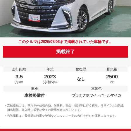
このクルマは2026/07/06まで掲載されていた車輛です。
掲載終了
走行距離
年式
修復歴
排気量
3.5
2023
2500
なし
万km
(令和5)年
cc
車検
車体色
車検整備付
プラチナホワイトパールマイカ
支払総額には、車両本体価格の他、保険料、税金、登録等に伴う費用、リサイクル預託金
相当額等、購入時に必要な全ての費用が含まれています。
当該価格は、登録等の時期や地域などについて一定の条件を付した価格になります。