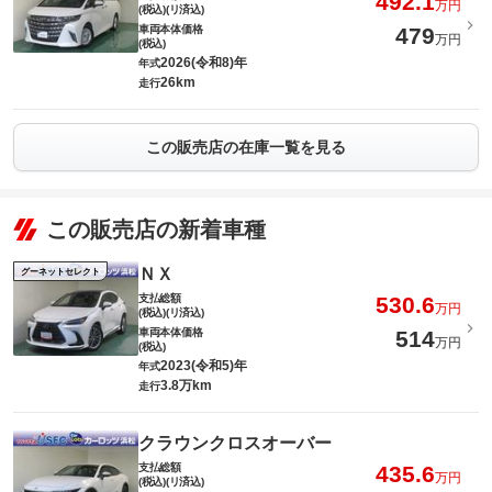
492.1
万円
(税込)(リ済込)
車両本体価格
479
万円
(税込)
2026(令和8)年
年式
26km
走行
この販売店の在庫一覧を見る
この販売店の新着車種
ＮＸ
グーネットセレクト
支払総額
530.6
万円
(税込)(リ済込)
車両本体価格
514
万円
(税込)
2023(令和5)年
年式
3.8万km
走行
クラウンクロスオーバー
支払総額
435.6
万円
(税込)(リ済込)