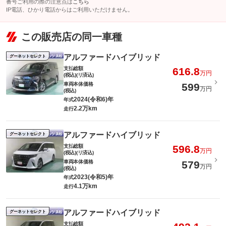
番号ご利用の際の注意点は
こちら
IP電話、ひかり電話からはご利用いただけません。
この販売店の同一車種
アルファードハイブリッド
グーネットセレクト
支払総額
616.8
万円
(税込)(リ済込)
車両本体価格
599
万円
(税込)
2024(令和6)年
年式
2.2万km
走行
アルファードハイブリッド
グーネットセレクト
支払総額
596.8
万円
(税込)(リ済込)
車両本体価格
579
万円
(税込)
2023(令和5)年
年式
4.1万km
走行
アルファードハイブリッド
グーネットセレクト
支払総額