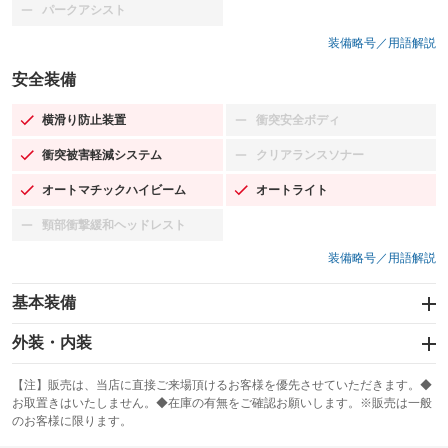
パークアシスト
：装備なし
装備略号／用語解説
安全装備
横滑り防止装置
衝突安全ボディ
：装備あり
：装備なし
衝突被害軽減システム
クリアランスソナー
：装備あり
：装備なし
オートマチックハイビーム
オートライト
：装備あり
：装備あり
頸部衝撃緩和ヘッドレスト
：装備なし
装備略号／用語解説
基本装備
エアバッグ：運転席/助手席/サイド
外装・内装
：装備あり
スライドドア：両面電動
カーナビ：メモリーナビ他
：装備あり
：装備あり
【注】販売は、当店に直接ご来場頂けるお客様を優先させていただきます。◆
お取置きはいたしません。◆在庫の有無をご確認お願いします。※販売は一般
サンルーフ
ABS
TV：フルセグ
：装備あり
：装備あり
：装備あり
のお客様に限ります。
エアコン
Wエアコン