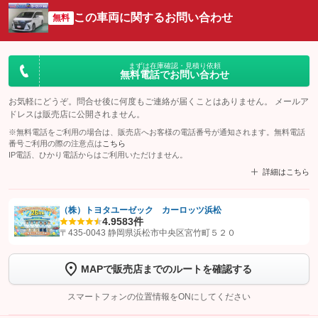
この車両に関するお問い合わせ
無料
まずは在庫確認・見積り依頼
無料電話でお問い合わせ
お気軽にどうぞ。問合せ後に何度もご連絡が届くことはありません。 メールア
ドレスは販売店に公開されません。
※無料電話をご利用の場合は、販売店へお客様の電話番号が通知されます。無料電話
番号ご利用の際の注意点は
こちら
IP電話、ひかり電話からはご利用いただけません。
詳細はこちら
（株）トヨタユーゼック カーロッツ浜松
4.9
583件
【STEP1】
認証画面でグーネットを友だち追加してから「許可する」ボタンを押
〒435-0043 静岡県浜松市中央区宮竹町５２０
します
MAPで販売店までのルートを確認する
【STEP2】
トーク画面で
ボタンをタップして問い合わせを
完了してください。
スマートフォンの位置情報をONにしてください
こちら