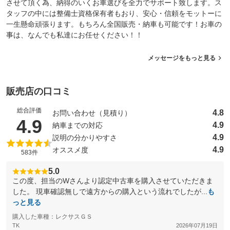
させて頂く為、納得のいくお車選びを全力でサポート致します。ス
タッフの中には整備士資格保有者もおり、安心・信頼をモットーに
一生懸命頑張ります。もちろん全国販売・納車も可能です！お車の
事は、なんでも私達にお任せください！！
メッセージをもっと見る
販売店の口コミ
総合評価
4.8
お問い合わせ（見積り）
（5点満点中）
4.9
4.9
納車までの対応
4.9
説明の分かりやすさ
4.9
オススメ度
583件
5.0
この度、担当のWさんより認定中古車を購入させていただきま
した。 現車確認無しで遠方からの購入という流れでしたが...
も
っと見る
購入した車種：レクサスＧＳ
TK
2026年07月19日