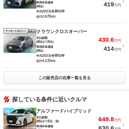
車両本体価格
419
万円
(税込)
2023(令和5)年
年式
2.6万km
走行
クラウンクロスオーバー
グーネットセレクト
支払総額
430.6
万円
(税込)(リ済込)
車両本体価格
414
万円
(税込)
2023(令和5)年
年式
4.2万km
走行
この販売店の在庫一覧を見る
探している条件に近いクルマ
アルファードハイブリッド
支払総額
649.8
万円
(税込)(リ済込・追)
車両本体価格
630.6