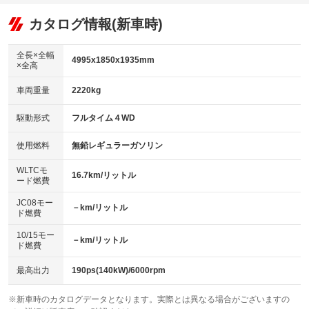
オーディオ
：装備あり
：装備あり
：装備なし
リフトアップ
パワーステアリング
カタログ情報(新車時)
ビジュアル
：装備なし
：装備あり
：装備なし
ダウンヒルアシストコントロール
アルミホイール：アルミホイール
：装備なし
：装備あり
全長×全幅
4995x1850x1935mm
×全高
パワーウィンドウ
盗難防止システム
革シート
ハーフレザーシート
：装備あり
：装備あり
：装備なし
：装備あり
車両重量
2220kg
アイドリングストップ
ドライブレコーダー
キーレス
LEDヘッドランプ
：装備なし
：装備あり
：装備あり
：装備あり
USB入力端子
Bluetooth接続
駆動形式
フルタイム４WD
HID(キセノンライト)
ポータブルナビ
：装備なし
：装備なし
：装備なし
：装備なし
100V電源
クリーンディーゼル
バックカメラ
ETC
使用燃料
無鉛レギュラーガソリン
：装備なし
：装備なし
：装備あり
：装備あり
センターデフロック
エアロ
スマートキー
：装備なし
WLTCモ
：装備なし
：装備あり
16.7km/リットル
ード燃費
レンタカーアップ
展示・試乗車
ローダウン
ランフラットタイヤ
：装備なし
：装備なし
：装備なし
：装備なし
JC08モー
－km/リットル
ド燃費
電動格納ミラー
パワーシート
3列シート
：装備あり
：装備あり
：装備なし
10/15モー
装備略号／用語解説
－km/リットル
ベンチシート
フルフラットシート
ド燃費
：装備なし
：装備なし
チップアップシート
オットマン
：装備なし
：装備なし
最高出力
190ps(140kW)/6000rpm
電動格納サードシート
シートヒーター
：装備なし
：装備あり
※新車時のカタログデータとなります。実際とは異なる場合がございますの