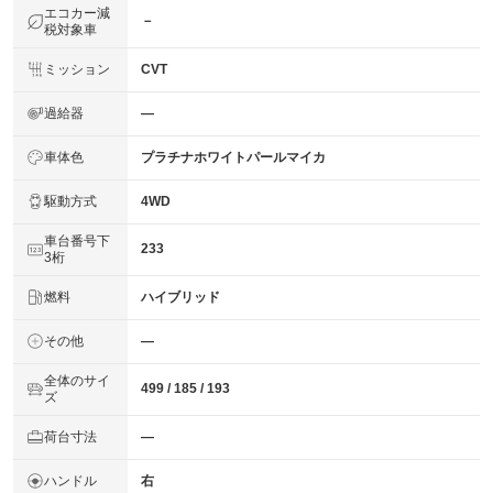
エコカー減
－
税対象車
ミッション
CVT
過給器
―
車体色
プラチナホワイトパールマイカ
駆動方式
4WD
車台番号下
233
3桁
燃料
ハイブリッド
その他
―
全体のサイ
499 / 185 / 193
ズ
荷台寸法
―
ハンドル
右