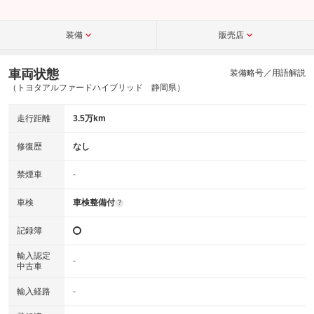
装備
販売店
車両状態
装備略号／用語解説
（トヨタアルファードハイブリッド 静岡県）
走行距離
3.5万km
修復歴
なし
禁煙車
-
車検
車検整備付
?
記録簿
輸入認定
-
中古車
輸入経路
-