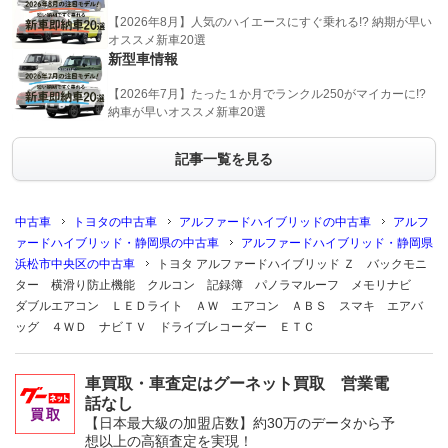
【2026年8月】人気のハイエースにすぐ乗れる!? 納期が早い
オススメ新車20選
新型車情報
【2026年7月】たった１か月でランクル250がマイカーに!?
納車が早いオススメ新車20選
記事一覧を見る
中古車
トヨタの中古車
アルファードハイブリッドの中古車
アルフ
ァードハイブリッド・静岡県の中古車
アルファードハイブリッド・静岡県
浜松市中央区の中古車
トヨタ アルファードハイブリッド Ｚ バックモニ
ター 横滑り防止機能 クルコン 記録簿 パノラマルーフ メモリナビ
ダブルエアコン ＬＥＤライト ＡＷ エアコン ＡＢＳ スマキ エアバ
ッグ ４ＷＤ ナビＴＶ ドライブレコーダー ＥＴＣ
車買取・車査定はグーネット買取 営業電
話なし
【日本最大級の加盟店数】約30万のデータから予
想以上の高額査定を実現！