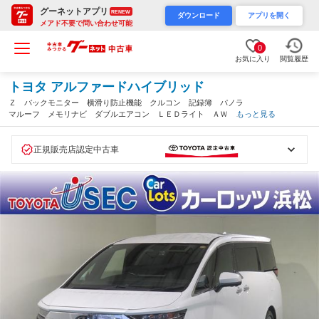
グーネットアプリ
RENEW
ダウンロード
アプリを開く
メアド不要で問い合わせ可能
0
お気に入り
閲覧履歴
トヨタ アルファードハイブリッド
Ｚ バックモニター 横滑り防止機能 クルコン 記録簿 パノラ
マルーフ メモリナビ ダブルエアコン ＬＥＤライト ＡＷ エ
もっと見る
アコン ＡＢＳ スマキ エアバッグ ４ＷＤ ナビＴＶ ドライ
ブレコーダー ＥＴＣ（静岡県）
正規販売店認定中古車