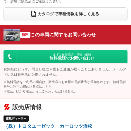
で、詳細は販売店にご確認ください。
ウォークスルー
後席モニター
：装備なし
：装備あり
電動リアゲート
フロントカメラ
カタログで車種情報を詳しく見る
：装備なし
：装備なし
シートエアコン
全周囲カメラ
：装備なし
：装備あり
サイドカメラ
ルーフレール
この車両に関するお問い合わせ
：装備なし
無料
：装備なし
エアサスペンション
ヘッドライトウォッシャー
：装備なし
：装備なし
装備略号／用語解説
まずは在庫確認・見積り依頼
無料電話でお問い合わせ
お気軽にどうぞ。問合せ後に何度もご連絡が届くことはありません。メールア
ドレスは販売店に公開されません。
※無料電話をご利用の場合は、販売店へお客様の電話番号が通知されます。無料電話
番号ご利用の際の注意点は
こちら
IP電話、ひかり電話からはご利用いただけません。
販売店情報
正規ディーラー
（株）トヨタユーゼック カーロッツ浜松