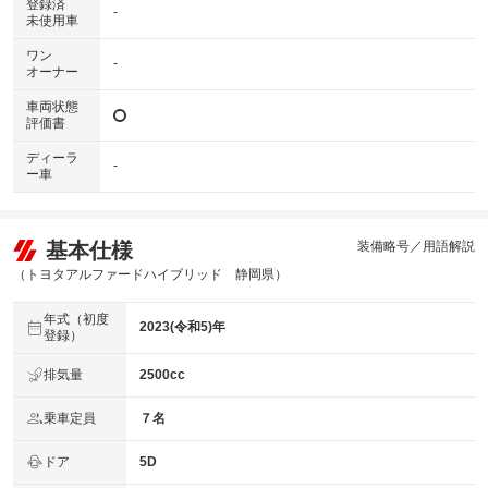
登録済
-
未使用車
ワン
-
オーナー
車両状態
評価書
ディーラ
-
ー車
基本仕様
装備略号／用語解説
（トヨタアルファードハイブリッド 静岡県）
年式（初度
2023(令和5)年
登録）
排気量
2500cc
乗車定員
７名
ドア
5D