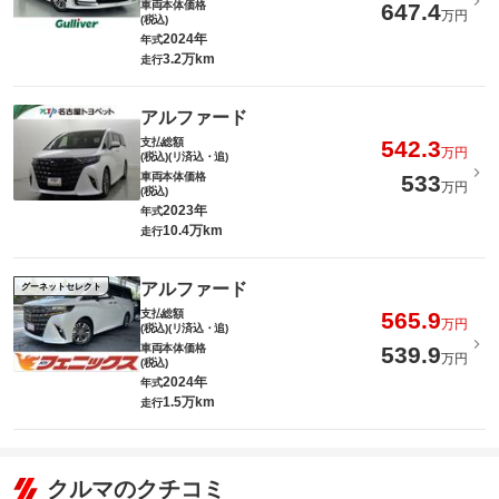
車両本体価格
647.4
万円
(税込)
2024年
年式
3.2万km
走行
アルファード
支払総額
542.3
万円
(税込)(リ済込・追)
車両本体価格
533
万円
(税込)
2023年
年式
10.4万km
走行
アルファード
グーネットセレクト
支払総額
565.9
万円
(税込)(リ済込・追)
車両本体価格
539.9
万円
(税込)
2024年
年式
1.5万km
走行
クルマのクチコミ