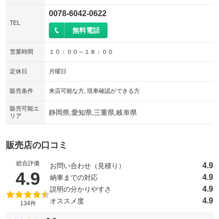
0078-6042-0622
TEL
無料電話
営業時間
１０：００～１８：００
定休日
月曜日
販売条件
来店可能な方, 現車確認ができる方
販売可能エ
静岡県,愛知県,三重県,岐阜県
リア
販売店の口コミ
総合評価
4.9
お問い合わせ（見積り）
（5点満点中）
4.9
4.9
納車までの対応
4.9
説明の分かりやすさ
4.9
オススメ度
134件