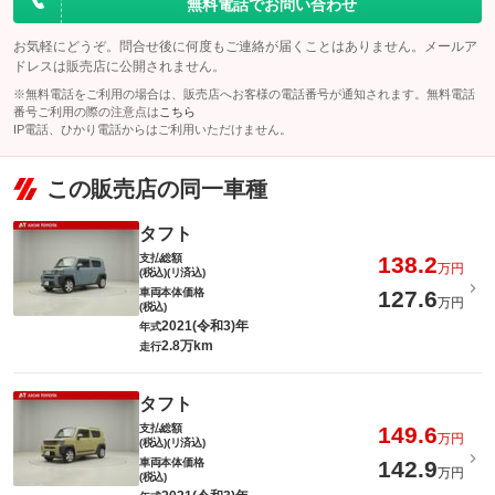
無料電話でお問い合わせ
お気軽にどうぞ。問合せ後に何度もご連絡が届くことはありません。メールア
ドレスは販売店に公開されません。
※無料電話をご利用の場合は、販売店へお客様の電話番号が通知されます。無料電話
番号ご利用の際の注意点は
こちら
IP電話、ひかり電話からはご利用いただけません。
この販売店の同一車種
タフト
支払総額
138.2
万円
(税込)(リ済込)
車両本体価格
127.6
万円
(税込)
2021(令和3)年
年式
2.8万km
走行
タフト
支払総額
149.6
万円
(税込)(リ済込)
車両本体価格
142.9
万円
(税込)