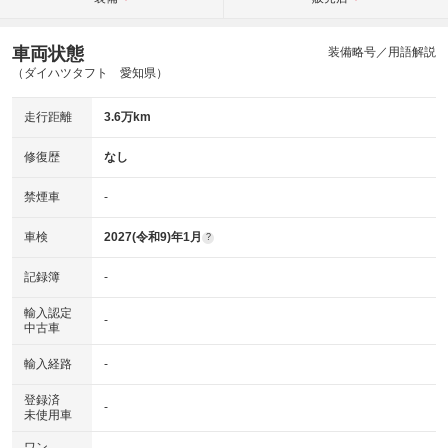
車両状態
装備略号／用語解説
（ダイハツタフト 愛知県）
走行距離
3.6万km
修復歴
なし
禁煙車
-
車検
2027(令和9)年1月
?
記録簿
-
輸入認定
-
中古車
輸入経路
-
登録済
-
未使用車
ワン