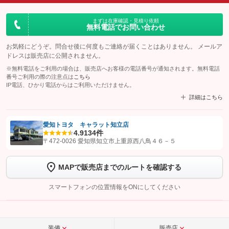
まずは在庫確認・見積り依頼
無料電話でお問い合わせ
お気軽にどうぞ。問合せ後に何度もご連絡が届くことはありません。 メールア
ドレスは販売店に公開されません。
※無料電話をご利用の場合は、販売店へお客様の電話番号が通知されます。無料電話
番号ご利用の際の注意点は
こちら
IP電話、ひかり電話からはご利用いただけません。
詳細はこちら
愛知トヨタ キャラット知立店
4.9
134件
【STEP1】
認証画面でグーネットを友だち追加してから「許可する」ボタンを押
〒472-0026 愛知県知立市上重原西八鳥４６－５
します
MAPで販売店までのルートを確認する
【STEP2】
トーク画面で
ボタンをタップして問い合わせを
完了してください。
スマートフォンの位置情報をONにしてください
こちら
装備
販売店