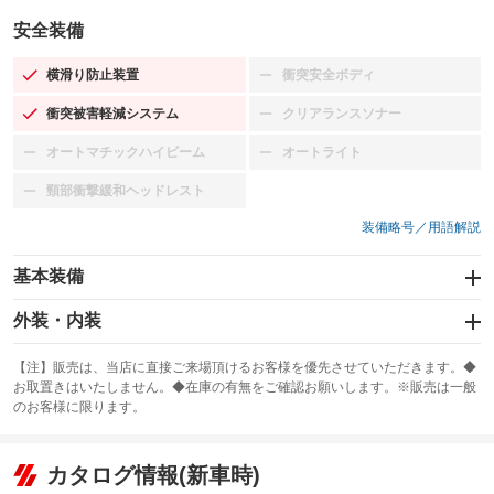
安全装備
横滑り防止装置
衝突安全ボディ
：装備あり
：装備なし
衝突被害軽減システム
クリアランスソナー
：装備あり
：装備なし
オートマチックハイビーム
オートライト
：装備なし
：装備なし
頸部衝撃緩和ヘッドレスト
：装備なし
装備略号／用語解説
基本装備
エアバッグ：運転席/助手席/サイド
外装・内装
：装備あり
スライドドア
カーナビ：メモリーナビ他
：装備なし
：装備あり
【注】販売は、当店に直接ご来場頂けるお客様を優先させていただきます。◆
お取置きはいたしません。◆在庫の有無をご確認お願いします。※販売は一般
サンルーフ
ABS
TV：フルセグ
：装備あり
：装備あり
：装備あり
のお客様に限ります。
エアコン
Wエアコン
オーディオ：CDまたはCDチェンジャー／ミュージックプレイヤー接続
：装備あり
：装備なし
：装備あり
可
リフトアップ
パワーステアリング
カタログ情報(新車時)
：装備なし
：装備あり
ビジュアル：-／DVD再生
：装備あり