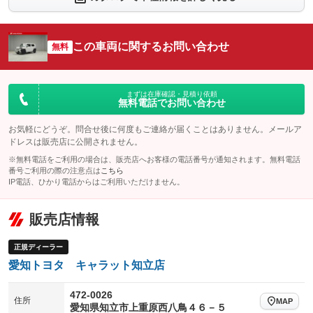
：装備なし
：装備なし
シートエアコン
全周囲カメラ
：装備なし
：装備なし
この車両に関するお問い合わせ
サイドカメラ
無料
ルーフレール
：装備なし
：装備なし
エアサスペンション
ヘッドライトウォッシャー
：装備なし
：装備なし
装備略号／用語解説
まずは在庫確認・見積り依頼
無料電話でお問い合わせ
お気軽にどうぞ。問合せ後に何度もご連絡が届くことはありません。メールア
ドレスは販売店に公開されません。
※無料電話をご利用の場合は、販売店へお客様の電話番号が通知されます。無料電話
番号ご利用の際の注意点は
こちら
IP電話、ひかり電話からはご利用いただけません。
販売店情報
正規ディーラー
愛知トヨタ キャラット知立店
472-0026
住所
MAP
愛知県知立市上重原西八鳥４６－５