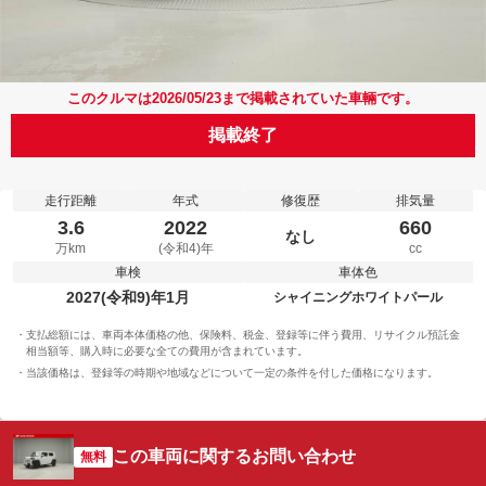
このクルマは2026/05/23まで掲載されていた車輛です。
掲載終了
走行距離
年式
修復歴
排気量
3.6
2022
660
なし
万km
(令和4)年
cc
車検
車体色
2027(令和9)年1月
シャイニングホワイトパール
支払総額には、車両本体価格の他、保険料、税金、登録等に伴う費用、リサイクル預託金
相当額等、購入時に必要な全ての費用が含まれています。
当該価格は、登録等の時期や地域などについて一定の条件を付した価格になります。
この車両に関するお問い合わせ
無料