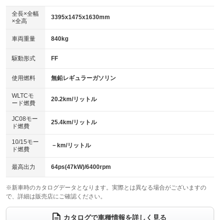
ダウンヒルアシストコントロール
：装備なし
アルミホイール：アルミホイール
全長×全幅
：装備あり
3395x1475x1630mm
×全高
パワーウィンドウ
盗難防止システム
：装備あり
：装備あり
革シート
ハーフレザーシート
：装備なし
：装備なし
車両重量
840kg
アイドリングストップ
ドライブレコーダー
：装備あり
：装備なし
キーレス
LEDヘッドランプ
：装備あり
：装備あり
USB入力端子
Bluetooth接続
駆動形式
FF
：装備なし
：装備なし
HID(キセノンライト)
ポータブルナビ
：装備なし
：装備なし
100V電源
クリーンディーゼル
使用燃料
無鉛レギュラーガソリン
：装備なし
：装備なし
バックカメラ
ETC
：装備あり
：装備なし
センターデフロック
：装備なし
WLTCモ
エアロ
スマートキー
20.2km/リットル
：装備なし
：装備あり
ード燃費
レンタカーアップ
展示・試乗車
：装備なし
：装備なし
ローダウン
ランフラットタイヤ
：装備なし
：装備なし
JC08モー
25.4km/リットル
ド燃費
電動格納ミラー
：装備なし
パワーシート
3列シート
：装備なし
：装備なし
10/15モー
装備略号／用語解説
－km/リットル
ド燃費
ベンチシート
フルフラットシート
：装備なし
：装備なし
チップアップシート
オットマン
最高出力
64ps(47kW)/6400rpm
：装備なし
：装備なし
電動格納サードシート
シートヒーター
：装備なし
：装備なし
※新車時のカタログデータとなります。実際とは異なる場合がございますの
で、詳細は販売店にご確認ください。
ウォークスルー
後席モニター
：装備なし
：装備なし
カタログで車種情報を詳しく見る
電動リアゲート
フロントカメラ