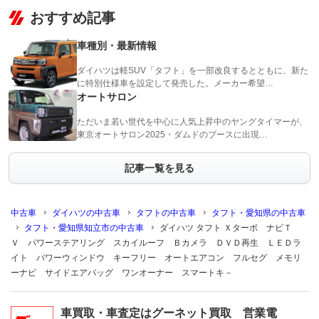
おすすめ記事
車種別・最新情報
ダイハツは軽SUV「タフト」を一部改良するとともに、新た
に特別仕様車を設定して発売した。メーカー希望…
オートサロン
ただいま若い世代を中心に人気上昇中のヤングタイマーが、
東京オートサロン2025・ダムドのブースに出現…
記事一覧を見る
中古車
ダイハツの中古車
タフトの中古車
タフト・愛知県の中古車
タフト・愛知県知立市の中古車
ダイハツ タフト Ｘターボ ナビＴ
Ｖ パワーステアリング スカイルーフ Ｂカメラ ＤＶＤ再生 ＬＥＤラ
イト パワーウィンドウ キーフリー オートエアコン フルセグ メモリ
ーナビ サイドエアバッグ ワンオーナー スマートキ－
車買取・車査定はグーネット買取 営業電