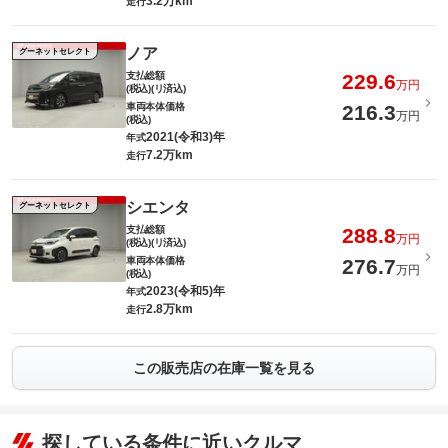
3.2万km
走行
ノア
グーネットセレクト
支払総額
229.6
万円
(税込)(リ済込)
車両本体価格
216.3
万円
(税込)
2021(令和3)年
年式
7.2万km
走行
シエンタ
グーネットセレクト
支払総額
288.8
万円
(税込)(リ済込)
車両本体価格
276.7
万円
(税込)
2023(令和5)年
年式
2.8万km
走行
この販売店の在庫一覧を見る
探している条件に近いクルマ