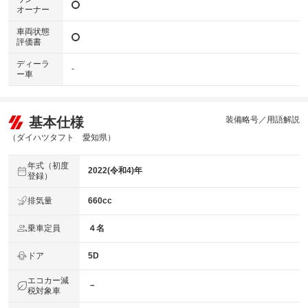
オーナー
車両状態
評価書
ディーラ
-
ー車
基本仕様
装備略号／用語解説
（ダイハツタフト 愛知県）
年式（初度
2022(令和4)年
登録）
排気量
660cc
乗車定員
４名
ドア
5D
エコカー減
－
税対象車