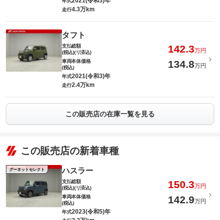
2021(令和3)年
年式
4.3万km
走行
タフト
支払総額
142.3
万円
(税込)(リ済込)
車両本体価格
134.8
万円
(税込)
2021(令和3)年
年式
2.4万km
走行
この販売店の在庫一覧を見る
この販売店の新着車種
ハスラー
グーネットセレクト
支払総額
150.3
万円
(税込)(リ済込)
車両本体価格
142.9
万円
(税込)
2023(令和5)年
年式