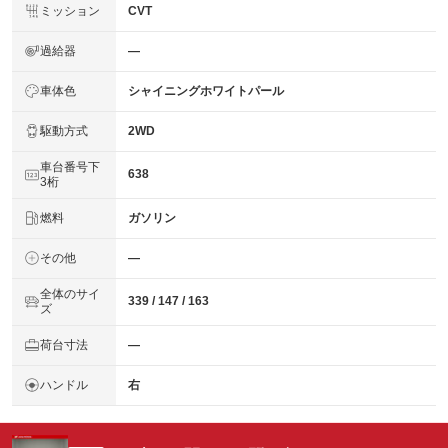
ミッション
CVT
過給器
―
車体色
シャイニングホワイトパール
駆動方式
2WD
車台番号下
638
3桁
燃料
ガソリン
その他
―
全体のサイ
339 / 147 / 163
ズ
荷台寸法
―
ハンドル
右