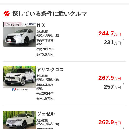
探している条件に近いクルマ
ＮＸ
グーネットセレクト
支払総額
244.7
万円
(税込)(リ済込・追)
車両本体価格
231
万円
(税込)
2017年
年式
5.6万km
走行
ヤリスクロス
支払総額
267.9
万円
(税込)(リ済込・追)
車両本体価格
257
万円
(税込)
2024年
年式
1.9万km
走行
ヴェゼル
支払総額
262.9
万円
(税込)(リ済込・追)