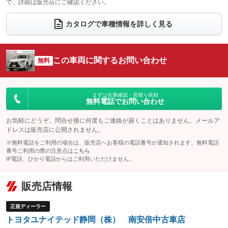
で、詳細は販売店にご確認ください。
ウォークスルー
後席モニター
：装備なし
：装備なし
カタログで車種情報を詳しく見る
電動リアゲート
フロントカメラ
：装備あり
：装備なし
シートエアコン
全周囲カメラ
：装備なし
：装備なし
この車両に関するお問い合わせ
サイドカメラ
無料
ルーフレール
：装備なし
：装備なし
エアサスペンション
ヘッドライトウォッシャー
：装備なし
：装備なし
装備略号／用語解説
まずは在庫確認・見積り依頼
無料電話でお問い合わせ
お気軽にどうぞ。問合せ後に何度もご連絡が届くことはありません。メールア
ドレスは販売店に公開されません。
※無料電話をご利用の場合は、販売店へお客様の電話番号が通知されます。無料電話
番号ご利用の際の注意点は
こちら
IP電話、ひかり電話からはご利用いただけません。
販売店情報
正規ディーラー
トヨタユナイテッド静岡（株） 南安倍中古車店