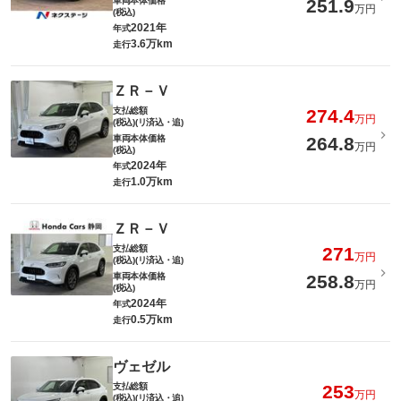
車両本体価格
251.9
万円
(税込)
2021年
年式
3.6万km
走行
ＺＲ－Ｖ
支払総額
274.4
万円
(税込)(リ済込・追)
車両本体価格
264.8
万円
(税込)
2024年
年式
1.0万km
走行
ＺＲ－Ｖ
支払総額
271
万円
(税込)(リ済込・追)
車両本体価格
258.8
万円
(税込)
2024年
年式
0.5万km
走行
ヴェゼル
支払総額
253
万円
(税込)(リ済込・追)