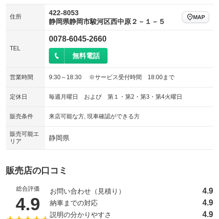
422-8053
住所
MAP
静岡県静岡市駿河区西中原２－１－５
0078-6045-2660
TEL
無料電話
営業時間
9:30～18:30 ※サービス受付時間 18:00まで
定休日
毎週月曜日 および 第１・第2・第3・第4火曜日
販売条件
来店可能な方, 現車確認ができる方
販売可能エ
静岡県
リア
販売店の口コミ
総合評価
4.9
お問い合わせ（見積り）
（5点満点中）
4.9
4.9
納車までの対応
4.9
説明の分かりやすさ