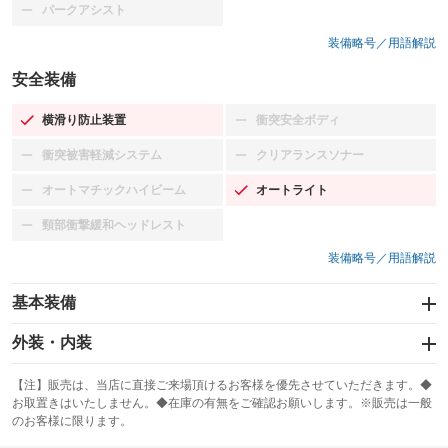
パークアシスト
：装備なし
装備略号／用語解説
安全装備
横滑り防止装置
衝突安全ボディ
：装備あり
：装備なし
衝突被害軽減システム
クリアランスソナー
：装備なし
：装備なし
オートマチックハイビーム
オートライト
：装備なし
：装備あり
頸部衝撃緩和ヘッドレスト
：装備なし
装備略号／用語解説
基本装備
エアバッグ：運転席/助手席/サイド
外装・内装
：装備あり
スライドドア
カーナビ：メモリーナビ他
：装備なし
：装備あり
【注】販売は、当店に直接ご来場頂けるお客様を優先させていただきます。◆
お取置きはいたしません。◆在庫の有無をご確認お願いします。※販売は一般
サンルーフ
ABS
TV：フルセグ
：装備なし
：装備あり
：装備あり
のお客様に限ります。
エアコン
Wエアコン
オーディオ：CDまたはCDチェンジャー／ミュージックプレイヤー接続