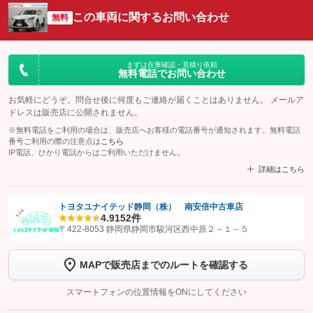
この車両に関するお問い合わせ
無料
まずは在庫確認・見積り依頼
無料電話でお問い合わせ
お気軽にどうぞ。問合せ後に何度もご連絡が届くことはありません。 メールア
ドレスは販売店に公開されません。
※無料電話をご利用の場合は、販売店へお客様の電話番号が通知されます。無料電話
番号ご利用の際の注意点は
こちら
IP電話、ひかり電話からはご利用いただけません。
詳細はこちら
トヨタユナイテッド静岡（株） 南安倍中古車店
4.9
152件
【STEP1】
認証画面でグーネットを友だち追加してから「許可する」ボタンを押
〒422-8053 静岡県静岡市駿河区西中原２－１－５
します
MAPで販売店までのルートを確認する
【STEP2】
トーク画面で
ボタンをタップして問い合わせを
完了してください。
スマートフォンの位置情報をONにしてください
こちら