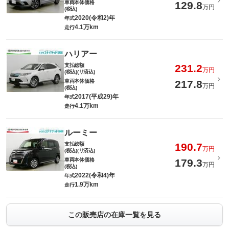
車両本体価格
129.8
万円
(税込)
2020(令和2)年
年式
4.1万km
走行
ハリアー
支払総額
231.2
万円
(税込)(リ済込)
車両本体価格
217.8
万円
(税込)
2017(平成29)年
年式
4.1万km
走行
ルーミー
支払総額
190.7
万円
(税込)(リ済込)
車両本体価格
179.3
万円
(税込)
2022(令和4)年
年式
1.9万km
走行
この販売店の在庫一覧を見る