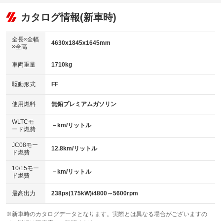
：装備あり
：装備なし
：装備あり
可
リフトアップ
パワーステアリング
カタログ情報(新車時)
：装備なし
：装備あり
ビジュアル：-／DVD再生
：装備あり
ダウンヒルアシストコントロール
：装備なし
アルミホイール：アルミホイール
全長×全幅
：装備あり
4630x1845x1645mm
×全高
パワーウィンドウ
盗難防止システム
：装備あり
：装備あり
革シート
ハーフレザーシート
：装備なし
：装備なし
車両重量
1710kg
アイドリングストップ
ドライブレコーダー
：装備あり
：装備あり
キーレス
LEDヘッドランプ
：装備あり
：装備あり
USB入力端子
Bluetooth接続
駆動形式
FF
：装備あり
：装備あり
HID(キセノンライト)
ポータブルナビ
：装備なし
：装備なし
100V電源
クリーンディーゼル
使用燃料
無鉛プレミアムガソリン
：装備なし
：装備なし
バックカメラ
ETC
：装備あり
：装備あり
センターデフロック
：装備なし
WLTCモ
エアロ
スマートキー
－km/リットル
：装備なし
：装備あり
ード燃費
レンタカーアップ
展示・試乗車
：装備なし
：装備なし
ローダウン
ランフラットタイヤ
：装備なし
：装備なし
JC08モー
12.8km/リットル
ド燃費
電動格納ミラー
：装備あり
パワーシート
3列シート
：装備あり
：装備なし
10/15モー
装備略号／用語解説
－km/リットル
ド燃費
ベンチシート
フルフラットシート
：装備なし
：装備なし
チップアップシート
オットマン
最高出力
238ps(175kW)/4800～5600rpm
：装備なし
：装備なし
電動格納サードシート
シートヒーター
：装備なし
：装備あり
※新車時のカタログデータとなります。実際とは異なる場合がございますの