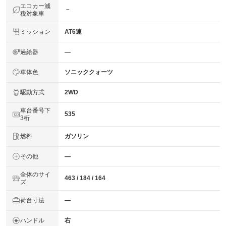
エコカー減
－
税対象車
ミッション
AT6速
過給器
―
車体色
ソニッククォーツ
駆動方式
2WD
車台番号下
535
3桁
燃料
ガソリン
その他
―
全体のサイ
463 / 184 / 164
ズ
荷台寸法
―
ハンドル
右