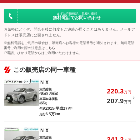
まずは在庫確認・見積り依頼
無料電話でお問い合わせ
お気軽にどうぞ。問合せ後に何度もご連絡が届くことはありません。メールア
ドレスは販売店に公開されません。
※無料電話をご利用の場合は、販売店へお客様の電話番号が通知されます。無料電話
番号ご利用の際の注意点は
こちら
IP電話、ひかり電話からはご利用いただけません。
この販売店の同一車種
ＮＸ
グーネットセレクト
支払総額
220.3
万円
(税込)(リ済込)
車両本体価格
207.9
万円
(税込)
2015(平成27)年
年式
6.5万km
走行
ＮＸ
支払総額
241.2