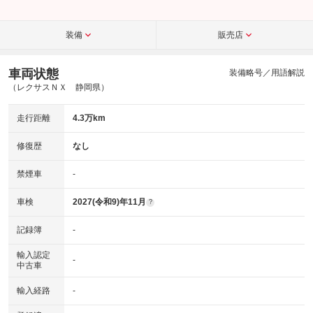
装備
販売店
車両状態
装備略号／用語解説
（レクサスＮＸ 静岡県）
走行距離
4.3万km
修復歴
なし
禁煙車
-
車検
2027(令和9)年11月
?
記録簿
-
輸入認定
-
中古車
輸入経路
-