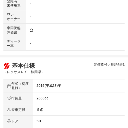
登録済
-
未使用車
ワン
-
オーナー
車両状態
評価書
ディーラ
-
ー車
基本仕様
装備略号／用語解説
（レクサスＮＸ 静岡県）
年式（初度
2016(平成28)年
登録）
排気量
2000cc
乗車定員
５名
ドア
5D