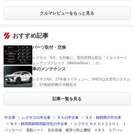
クルマレビューをもっと見る
おすすめ記事
パーツ取付・交換
レクサス「NX」を対象に、室内空間を彩る「イルミネーシ
ョンアップグレード（MellowGlow）」の…
車のメンテナンス
レクサスNX、27年春マイチェンへ。PHEVは次世代システム
に、EV航続距離が大幅拡大
記事一覧を見る
中古車
レクサスの中古車
ＮＸの中古車
ＮＸ・静岡県の中古車
ＮＸ・静岡県静岡市駿河区の中古車
レクサス ＮＸ ＮＸ２００ｔ Ｉ
パッケージ 電動シート 安全装備 横滑り防止機能 ＡＢＳ エアバッ