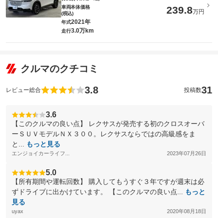
車両本体価格
239.8
万円
(税込)
2021年
年式
3.0万km
走行
クルマのクチコミ
3.8
31
レビュー総合
投稿数
3.6
【このクルマの良い点】 レクサスが発売する初のクロスオーバ
ーＳＵＶモデルＮＸ３００。レクサスならではの高級感をま
と...
もっと見る
エンジョイカーライフ...
2023年07月26日
5.0
【所有期間や運転回数】 購入してもうすぐ３年ですが週末は必
ずドライブに出かけています。 【このクルマの良い点...
もっと
見る
uyax
2020年08月18日