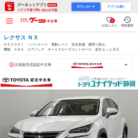
グーネットアプリ
RENEW
ダウンロード
アプリを開く
メアド不要で問い合わせ可能
0
お気に入り
閲覧履歴
レクサス ＮＸ
ＮＸ２００ｔ Ｉパッケージ 電動シート 安全装備 横滑り防止
機能 ＡＢＳ エアバッグ オートクルーズコントロール 盗難防
もっと見る
止装置 アイドリングストップ バックカメラ ＥＴＣ ドラレ
コ ミュージックプレイヤー接続可 ＣＤ キーレス（静岡県）
正規販売店認定中古車