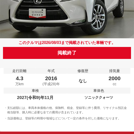
このクルマは2026/08/03まで掲載されていた車輛です。
掲載終了
走行距離
年式
修復歴
排気量
4.3
2016
2000
なし
万km
(平成28)年
cc
車検
車体色
2027(令和9)年11月
ソニッククォーツ
支払総額には、車両本体価格の他、保険料、税金、登録等に伴う費用、リサイクル預託金
相当額等、購入時に必要な全ての費用が含まれています。
当該価格は、登録等の時期や地域などについて一定の条件を付した価格になります。