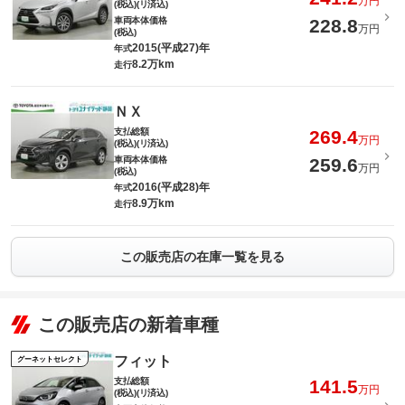
万円
(税込)(リ済込)
車両本体価格
228.8
万円
(税込)
2015(平成27)年
年式
8.2万km
走行
ＮＸ
支払総額
269.4
万円
(税込)(リ済込)
車両本体価格
259.6
万円
(税込)
2016(平成28)年
年式
8.9万km
走行
この販売店の在庫一覧を見る
この販売店の新着車種
フィット
グーネットセレクト
支払総額
141.5
万円
(税込)(リ済込)